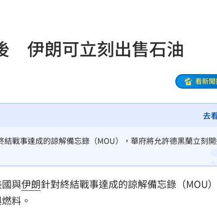
年
01:20
發展
01:13
後 伊朗可立刻出售石油
2歲
01:10
光
01:05
看新聞
宿費
01:04
去
孝順
01:02
20元
01:00
終結戰事達成的諒解備忘錄（MOU），華府將允許德黑蘭立刻開
驚
00:49
美國與
伊朗
針對終結戰事達成的諒解備忘錄（MOU
00:47
與燃料。
到了
00:43