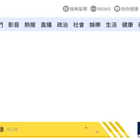
娛樂星聞
iNEWS
祝你健康
門
影音
熱搜
直播
政治
社會
娛樂
生活
健康
2元
02:30
相
02:10
02:00
朝聖
01:35
8元
01:30
穩
01:26