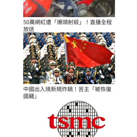
50萬網紅遭「爆頭射殺」！直播全程
放送
中國出入境新規炸鍋！苦主「被恢復
國籍」