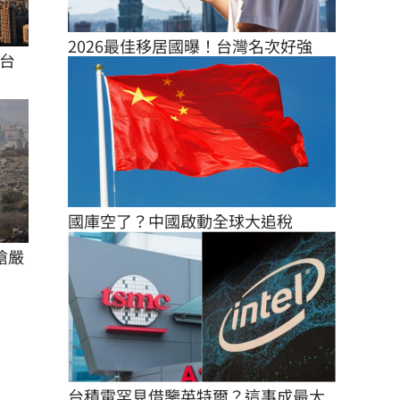
2026最佳移居國曝！台灣名次好強
台
國庫空了？中國啟動全球大追稅
嗆嚴
台積電罕見借鑒英特爾？這事成最大