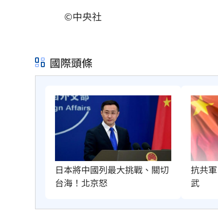
©中央社
國際頭條
抗共軍
日本將中國列最大挑戰、關切
武
台海！北京怒