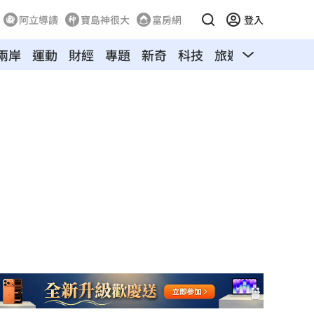
阿立導讀
寶島神很大
富房網
登入
兩岸
運動
財經
專題
新奇
科技
旅遊
汽車
寵物