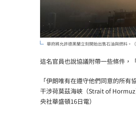
華府將允許德黑蘭立刻開始出售石油與燃料。（示意
這名官員也說協議附帶一些條件，
「伊朗唯有在遵守他們同意的所有
干涉荷莫茲海峽（Strait of H
央社華盛頓16日電）