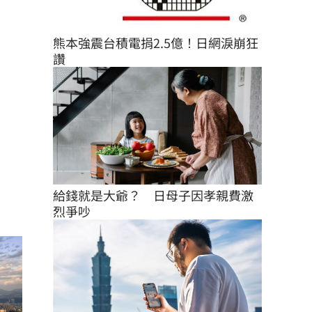
熊本強震台積電捐2.5億！日網淚崩狂
讚
給錢就是大爺？　日母子因孝親費激
烈爭吵