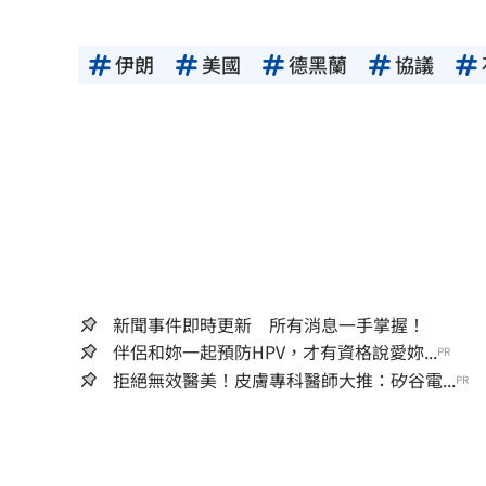
伊朗
美國
德黑蘭
協議
新聞事件即時更新 所有消息一手掌握！
伴侶和妳一起預防HPV，才有資格說愛妳...
PR
拒絕無效醫美！皮膚專科醫師大推：矽谷電...
PR