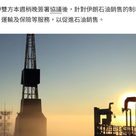
00點
00:40
伊雙方本週稍晚簽署
協議
後，針對伊朗石油銷售的制
、運輸及保險等服務，以促進石油銷售。
:19
叫
23:54
！
23:47
15