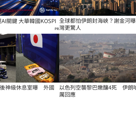
全球都怕伊朗封海峽？謝金河曝
握AI關鍵 大華韓國KOSPI
灣更驚人
PR
後神級休息室曝　外國
以色列空襲黎巴嫩釀4死　伊朗
厲回應