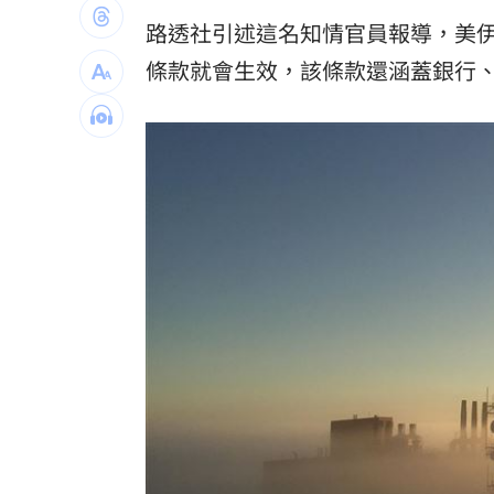
新／Sandisk挫5%！台指期翻紅站回440
路透社引述這名知情官員報導，美
條款就會生效，該條款還涵蓋銀行
勞動部：Uber Eats疊單計算方式違法
00
斷交國200萬磅蝦遭我友邦封殺！業者慘
新北待售餘屋萬8戶 永和竟只賣贏八里
台灣彩券開獎直播中
20:31
LIVE三立+24小時直播
15:27
三立iNEWS新聞台線上直播
18:00
理想混蛋號召粉絲跨海追星吃美食！
18: