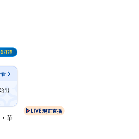
換好禮
看看
始出
現正直播
），華