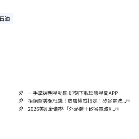
石油
一手掌握明星動態 即刻下載娛樂星聞APP
拒絕醫美冤枉錢！皮膚權威指定：矽谷電波...
PR
2026美肌新趨勢「外泌體＋矽谷電波X...
PR