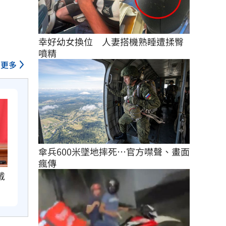
幸好幼女換位　人妻搭機熟睡遭揉臀
噴精
更多
傘兵600米墜地摔死…官方噤聲、畫面
瘋傳
戴