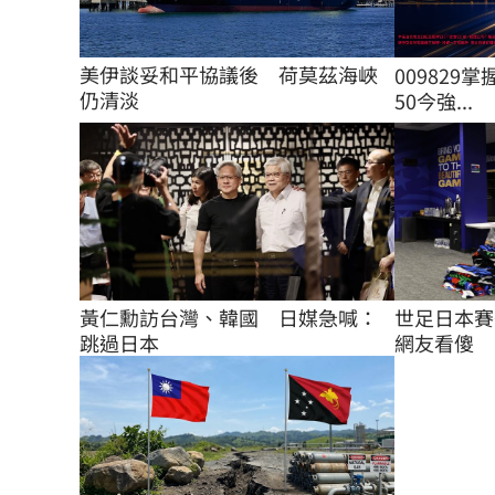
美伊談妥和平協議後　荷莫茲海峽
009829掌
仍清淡
50今強...
世足日本賽
黃仁勳訪台灣、韓國　日媒急喊：
網友看傻
跳過日本