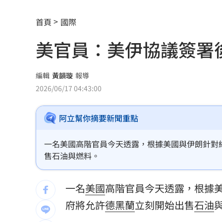
7月營收寫同期次高 聯寶訂單看到2027
首頁
國際
台股收復44000點大關 2關鍵看AI產業
美官員：美伊協議簽署
他見搶案挺身相救遭圍毆亡！嫌犯最小1
扣款人數狂增4成 國泰小龍基金布局曝
編輯
黃韻璇
報導
2026/06/17 04:43:00
車是我的、油也是我的 睡車竟被收住
阿立幫你摘要新聞重點
24歲存款破百萬！她公開致富關鍵：超
這大廠產能利用率衝90% 目標價上看2
一名美國高階官員今天透露，根據美國與伊朗針對
售石油與燃料。
埃及知名女星涉毒被判死 引發社會震
一名
美國
高階官員今天透露，根據
桃園聯隊奪世界青棒亞軍 張善政接機
府將允許
德黑蘭
立刻開始出售
石油
男駕車至議員服務處嗆開槍 台中警抓