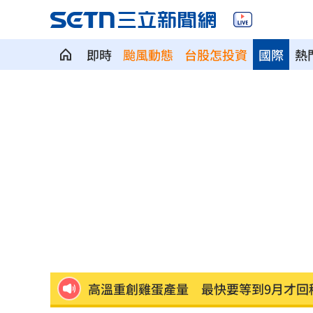
即時
颱風動態
台股怎投資
國際
熱
北美訂單補爆 聯發科小金雞EPS至27.1
AI和你讀的不同！實測《時代》驚揭1真
這大廠三支柱到位 全年EPS上看5.68元
慈濟買BNT被詐10億！藍昔嗆擋疫苗網
它躋身美禁令受惠者 上半年EPS衝2.5
高溫重創雞蛋產量 最快要等到9月才回