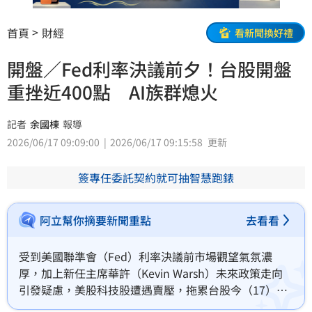
首頁
財經
看新聞換好禮
開盤／Fed利率決議前夕！台股開盤
重挫近400點 AI族群熄火
記者
余國棟
報導
2026/06/17 09:09:00
2026/06/17 09:15:58
更新
簽專任委託契約就可抽智慧跑錶
阿立幫你摘要新聞重點
去看看
受到美國聯準會（Fed）利率決議前市場觀望氣氛濃
厚，加上新任主席華許（Kevin Warsh）未來政策走向
引發疑慮，美股科技股遭遇賣壓，拖累台股今（17）日
開盤表現疲弱。加權指數開盤下跌354.93點至45454.26