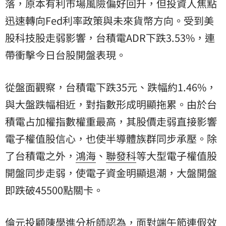
落，原本有利市場風險偏好回升，但投資人焦點
迅速轉向Fed利率政策與未來貨幣方向。受到美
股科技股走弱影響，台積電ADR下跌3.53%，連
帶衝擊今日台股開盤表現。
從盤面觀察，台積電下跌35元、跌幅約1.46%，
與大盤跌幅相近，對指數形成明顯拖累。由於台
積電占加權指數權重最高，其股價走弱直接影響
電子權值股信心，也使半導體族群同步承壓。除
了台積電之外，
鴻海
、
聯發科
等大型電子權值股
開盤同步走弱，使電子資金明顯退潮，大盤開盤
即跌破45500點關卡。
倫元投顧陳學進分析師認為，面對端午節連假效