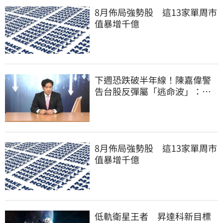
8月佈局強勢股 這13家單周市
值暴增千億
下週恐跌破半年線！陳嘉偉警
告台股反彈屬「逃命波」：空
頭大屠殺剛開始
8月佈局強勢股 這13家單周市
值暴增千億
低軌衛星王者 昇達科新目標