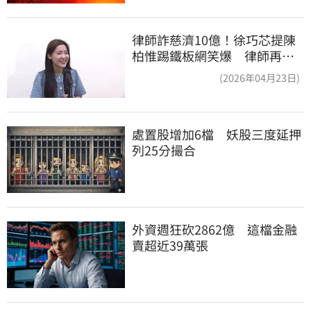
律師詐慈濟10億！徐巧芯提陳
柏惟踢鐵板網笑爆 律師再曬1
照補刀
(2026年04月23日)
處置股增加6檔　妖股三度延押
列25分撮合
外資週狂砍2862億　這檔金融
賣超近39萬張