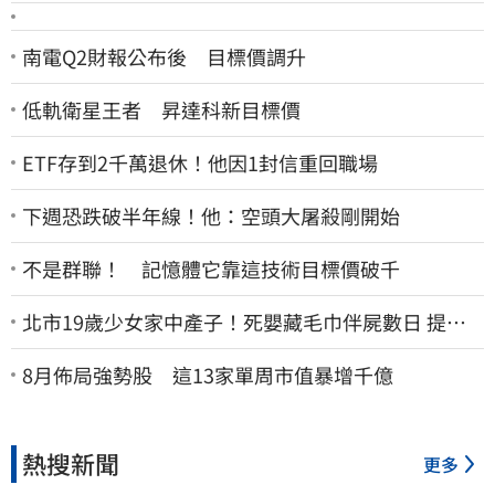
南電Q2財報公布後 目標價調升
低軌衛星王者 昇達科新目標價
ETF存到2千萬退休！他因1封信重回職場
下週恐跌破半年線！他：空頭大屠殺剛開始
不是群聯！ 記憶體它靠這技術目標價破千
北市19歲少女家中產子！死嬰藏毛巾伴屍數日 提袋
進派出所嚇壞警員
8月佈局強勢股 這13家單周市值暴增千億
熱搜新聞
更多