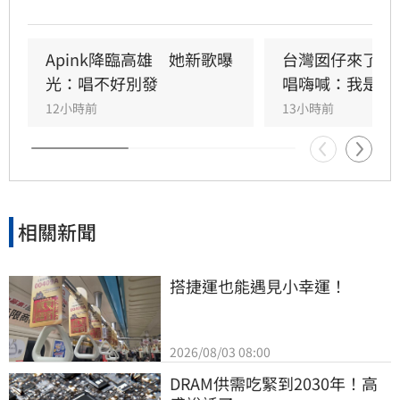
Apink及HIGHLIGHT五組人氣韓星，從新生代團
體到韓流經典代表接力登台，滿場粉絲高舉手燈
熱情應援，尖叫與歡呼聲一路未停，最後由
Apink降臨高雄　她新歌曝
台灣囡仔來了　
HIGHLIGHT壓軸接管舞台，將現場氣氛推向最高
光：唱不好別發
唱嗨喊：我是誰
潮。
12小時前
13小時前
相關新聞
搭捷運也能遇見小幸運！
2026/08/03 08:00
DRAM供需吃緊到2030年！高