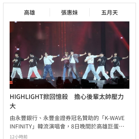
高雄
張惠妹
五月天
HIGHLIGHT掀回憶殺　擔心後輩太帥壓力
大
由永豐銀行、永豐金證券冠名贊助的「K-WAVE 
INFINITY」韓流演唱會，8日晚間於高雄巨蛋熱
力開唱，集結NEWBEAT、FLARE U、CRAVITY、
12小時前