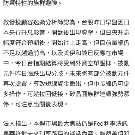
防禦特性的族群避險。
啟發投顧容逸燊分析師認為，台股昨日早盤因日
本央行升息影響，開盤後出現賣壓，但日央升息
幅度符合預期後，開始往上走高，但目前量縮仍
不足以越過前高，以及美伊和談已反應在市場
中，今日台指期結算將受到外資空單壓抑。被動
元件昨日漲跌出現分歧，未來將有部分被動元件
再次處置，導致短線資金撤出，但中長線仍可偏
多操作，可趁拉回低接，矽晶圓族群連續強勢漲
停，可注意出關後表現。
法人指出，本週市場最大焦點仍是Fed利率決議
與華許對未來利率路徑的談話內容。雖然美伊和