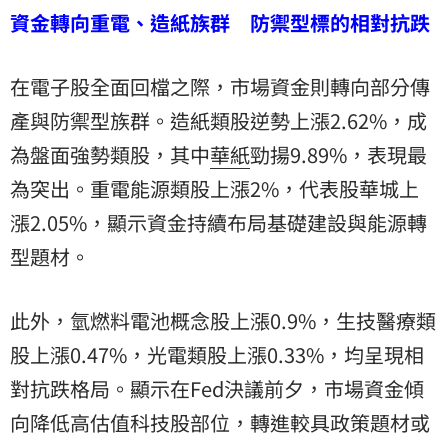
資金轉向重電、造紙族群 防禦型標的相對抗跌
在電子股全面回檔之際，市場資金則轉向部分傳
產與防禦型族群。造紙類股逆勢上漲2.62%，成
為盤面強勢類股，其中
華紙
勁揚9.89%，表現最
為突出。重電能源類股上漲2%，代表股華城上
漲2.05%，顯示資金持續布局基礎建設與能源轉
型題材。
此外，氫燃料電池概念股上漲0.9%，生技醫療類
股上漲0.47%，光電類股上漲0.33%，均呈現相
對抗跌格局。顯示在Fed決議前夕，市場資金傾
向降低高估值科技股部位，轉進較具政策題材或