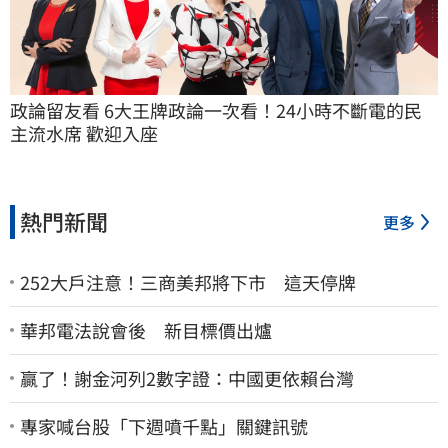
政論留友看 6大王牌政論一次看！24小時不斷電的民
主流水席 歡迎入座
熱門新聞
更多
252大戶注意！三商美邦將下市 這天停牌
華邦電法說會後 新目標價出爐
贏了！謝金河列2數字證：中國更依賴台灣
專家喊台股「下週噴千點」關鍵訊號