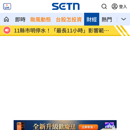
登入
即時
颱風動態
台股怎投資
財經
熱門
影音
聲打
11縣市明停水！「最長11小時」影響範圍
新／貨
曝
溝