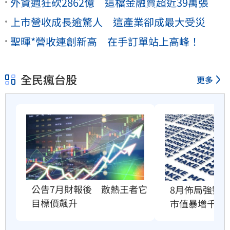
外資週狂砍2862億 這檔金融賣超近39萬張
上市營收成長逾驚人 這產業卻成最大受災
聖暉*營收連創新高 在手訂單站上高峰！
全民瘋台股
更多
公告7月財報後　散熱王者它
8月佈局強勢股
目標價飆升
市值暴增千億