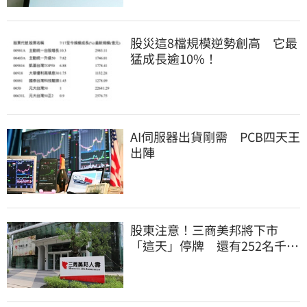
股災這8檔規模逆勢創高 它最
猛成長逾10%！
AI伺服器出貨剛需 PCB四天王
出陣
股東注意！三商美邦將下市
「這天」停牌 還有252名千張
大戶