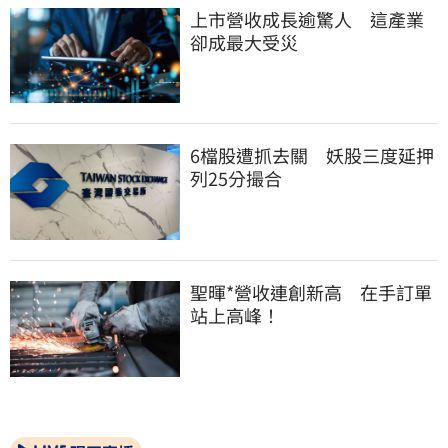
上市營收成長逾驚人　這產業
卻成最大受災
6檔股遭抓去關　妖股三度延押
列25分撮合
聖暉*營收連創新高　在手訂單
站上高峰！