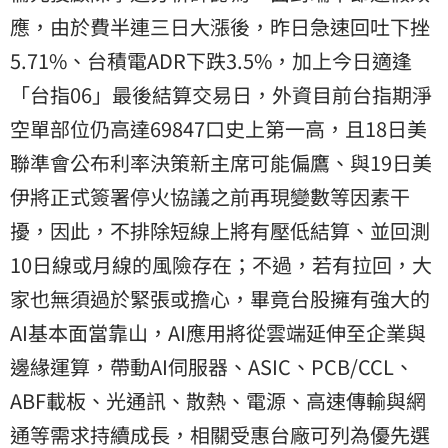
應，由於費半連三日大漲後，昨日急速回吐下挫
5.71%、台積電ADR下跌3.5%，加上今日適逢
「台指06」最後結算交易日，外資目前台指期淨
空單部位仍高達69847口史上第一高，且18日美
聯準會公布利率決策新主席可能偏鷹、與19日美
伊將正式簽署停火協議之前再現變數等因素干
擾，因此，不排除短線上將有壓低結算、並回測
10日線或月線的風險存在；不過，若有拉回，大
家也無須過於緊張或擔心，畢竟台股擁有強大的
AI基本面當靠山，AI應用將從雲端延伸至企業與
邊緣運算，帶動AI伺服器、ASIC、PCB/CCL、
ABF載板、光通訊、散熱、電源、高速傳輸與網
通等需求持續成長，相關受惠台廠可列為優先選