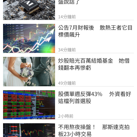
盛說話了
14分鐘前
公告7月財報後　散熱王者它目
標價飆升
34分鐘前
炒股賠光百萬結婚基金　她借
錢翻本再慘虧
49分鐘前
股價單週反彈43%　 外資看好
這檔列首選股
2小時前
不用熬夜操盤！　那斯達克拍
板23小時交易