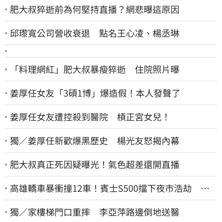
肥大叔猝逝前為何堅持直播？網悲曝這原因
邱瓈寬公司營收衰退 點名王心凌、楊丞琳
「料理網紅」肥大叔暴瘦猝逝 住院照片曝
姜厚任女友「3碩1博」爆造假！本人發聲了
姜厚任女友遭控殺到醫院 槓正宮女兒！
獨／姜厚任新歡爆黑歷史 楊光友怒揭內幕
肥大叔真正死因疑曝光！氣色超差還開直播
高雄轎車暴衝撞12車！賓士S500擋下夜市浩劫 車
主大度：車再買就有
獨／家樓梯門口重摔 李亞萍路邊倒地送醫