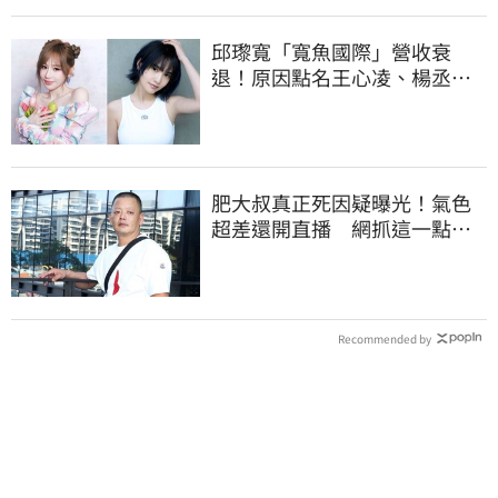
邱瓈寬「寬魚國際」營收衰
退！原因點名王心凌、楊丞琳
網笑翻：太誠實
肥大叔真正死因疑曝光！氣色
超差還開直播 網抓這一點超
不合理
Recommended by