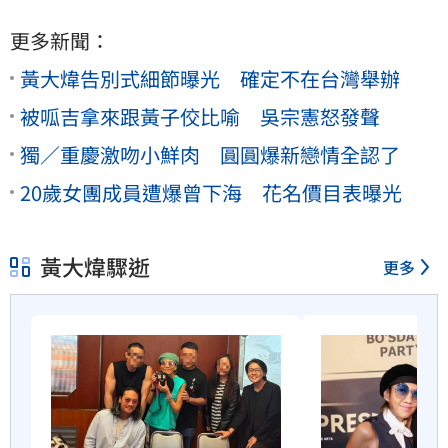
更多新聞：
黃大煒告別式細節曝光 確定不在台灣舉辦
被呱吉拿來跟黃子佼比喻 吳宗憲怒發聲
獨／重慶激吻小鮮肉 圓圓爆新戀情全認了
20歲女團成員遭爆曾下海 花名價目表曝光
黃大煒驟逝
更多