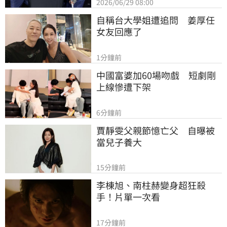
2026/06/29 08:00
自稱台大學姐遭追問　姜厚任
女友回應了
1分鐘前
中國富婆加60場吻戲　短劇剛
上線慘遭下架
6分鐘前
賈靜雯父親節憶亡父　自曝被
當兒子養大
15分鐘前
李棟旭、南柱赫變身超狂殺
手！片單一次看
17分鐘前