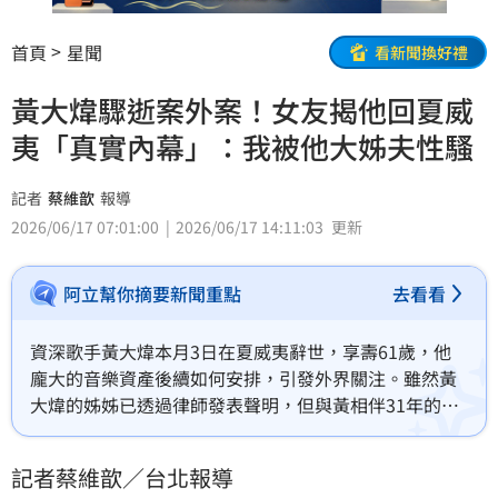
首頁
星聞
看新聞換好禮
黃大煒驟逝案外案！女友揭他回夏威
夷「真實內幕」：我被他大姊夫性騷
記者
蔡維歆
報導
2026/06/17 07:01:00
2026/06/17 14:11:03
更新
阿立幫你摘要新聞重點
去看看
資深歌手黃大煒本月3日在夏威夷辭世，享壽61歲，他
龐大的音樂資產後續如何安排，引發外界關注。雖然黃
大煒的姊姊已透過律師發表聲明，但與黃相伴31年的經
紀人女友Vicky提出諸多質疑，甚至指控2年前曾遭大姊
夫性騷擾，黃為了處理此事才會返回夏威夷。蔡維歆
記者蔡維歆／台北報導