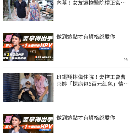
內幕！女友遭控醫院槓正宮女
兒 場面超火爆
做到這點才有資格說愛你
PR
班鐵翔摔傷住院！妻控工會曹
雨婷「探病包6百元紅包」情
勒：忍無可忍
做到這點才有資格說愛你