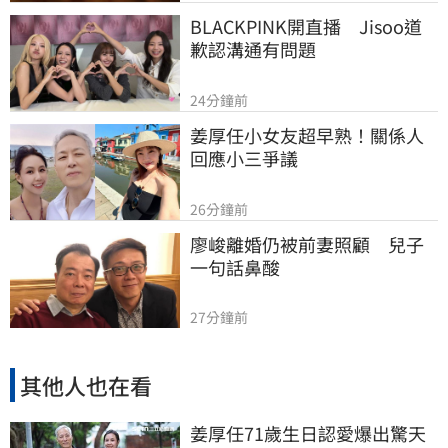
BLACKPINK開直播　Jisoo道
歉認溝通有問題
24分鐘前
姜厚任小女友超早熟！關係人
回應小三爭議
26分鐘前
廖峻離婚仍被前妻照顧　兒子
一句話鼻酸
27分鐘前
其他人也在看
姜厚任71歲生日認愛爆出驚天