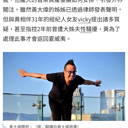
關注。雖然黃大煒的姊姊已透過律師發表聲明，
但與黃相伴31年的經紀人女友
vicky
提出諸多質
疑，甚至指控2年前曾遭大姊夫
性騷
擾，黃為了
處理此事才會返回夏威夷。
黃大煒驟逝。（圖／翻攝自黃大煒臉書）