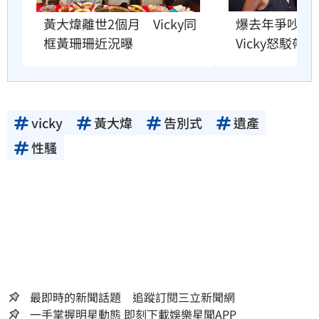
爆去年爭吵逼
黃大煒離世2個月　Vicky同
Vicky怒駁帶
框黃珊珊近況曝
vicky
黃大煒
告別式
遺產
性騷
最即時的新聞話題 追蹤訂閱三立新聞網
一手掌握明星動態 即刻下載娛樂星聞APP