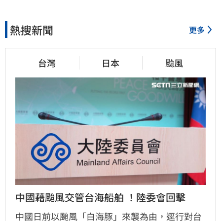
熱搜新聞
更多
台灣
日本
颱風
中國藉颱風交管台海船舶 ！陸委會回擊
中國日前以颱風「白海豚」來襲為由，逕行對台