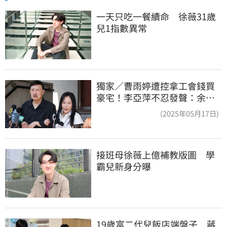
一天只吃一餐續命　徐薇31歲
兒1指數異常
獨家／曹雨婷遭控拿工會錢買
豪宅！李亞萍不忍發聲：余天
管工會都貼錢
(2025年05月17日)
接班母徐薇上億補教版圖　學
霸兒新身分曝
19歲富二代兒飯店端盤子　蔣