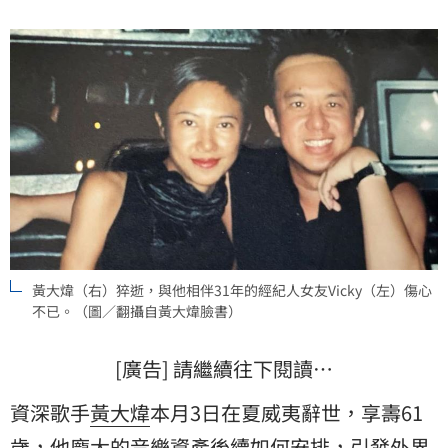
黃大煒（右）猝逝，與他相伴31年的經紀人女友Vicky（左）傷心
不已。（圖／翻攝自黃大煒臉書）
[廣告] 請繼續往下閱讀…
資深歌手
黃大煒
本月3日在夏威夷辭世，享壽61
歲，他龐大的音樂資產後續如何安排，引發外界