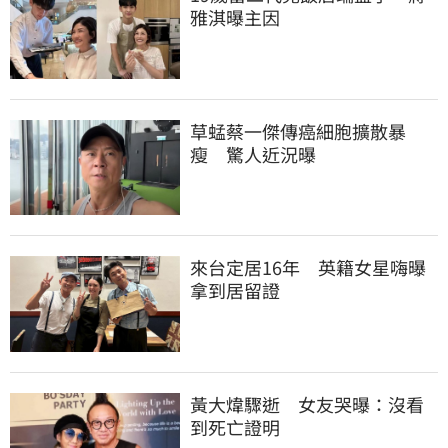
雅淇曝主因
草蜢蔡一傑傳癌細胞擴散暴
瘦　驚人近況曝
來台定居16年　英籍女星嗨曝
拿到居留證
黃大煒驟逝　女友哭曝：沒看
到死亡證明