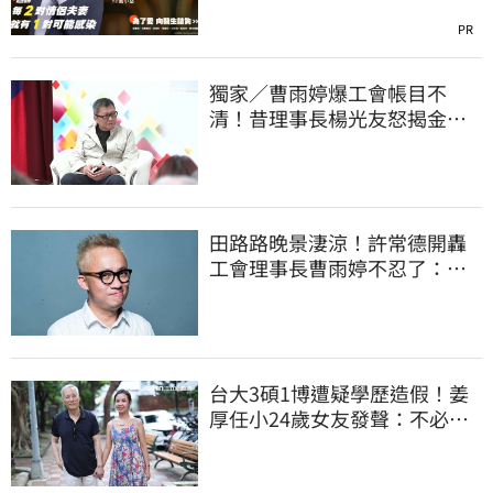
PR
獨家／曹雨婷爆工會帳目不
清！昔理事長楊光友怒揭金流
內幕：亂七八糟
田路路晚景淒涼！許常德開轟
工會理事長曹雨婷不忍了：別
只包紅包慰問
台大3碩1博遭疑學歷造假！姜
厚任小24歲女友發聲：不必證
明自己是對的