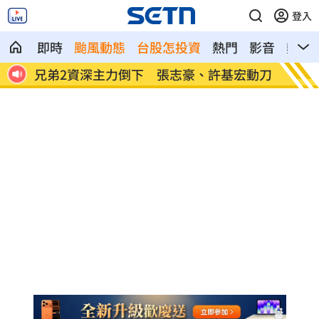
登入
即時
颱風動態
台股怎投資
熱門
影音
熱搜
傷現
兄弟2資深主力倒下 張志豪、許基宏動刀
美國揭
光