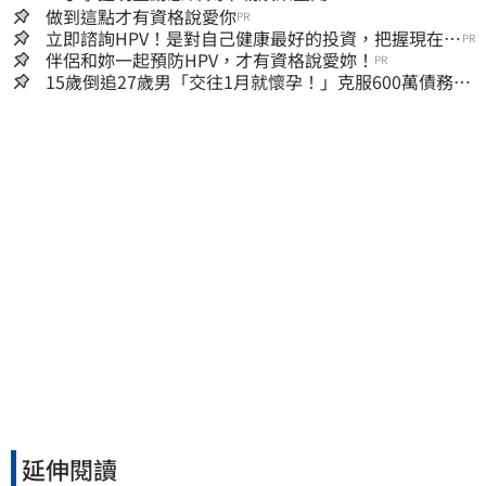
做到這點才有資格說愛你
PR
立即諮詢HPV！是對自己健康最好的投資，把握現在不
PR
嫌晚！
伴侶和妳一起預防HPV，才有資格說愛妳！
PR
15歲倒追27歲男「交往1月就懷孕！」克服600萬債務
36歲美魔女當阿嬤了
延伸閱讀