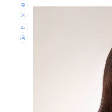
他見搶案挺身相救遭圍毆亡！嫌犯最小1
扣款人數狂增4成 國泰小龍基金布局曝
車是我的、油也是我的 睡車竟被收住
24歲存款破百萬！她公開致富關鍵：超
台灣彩券開獎直播中
20:31
LIVE三立+24小時直播
15:27
三立iNEWS新聞台線上直播
18:00
理想混蛋號召粉絲跨海追星吃美食！
18: