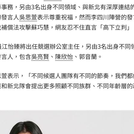
舉事務，另由3名出身不同領域、與新北有深厚連結
辦發言人
吳思萱
表示尊重祝福，然而李四川陣營的發
伐補償法攻擊蘇巧慧，網友忍不住直言「高下立判」
員江怡臻將出任競選辦公室主任，另由3名出身不同
發言人，包含
吳亮賢
、
陳欣怡
、郭音蘭。
思萱表示，「不同候選人團隊有不同的節奏，我們都
慧和新北隊會提出更多照顧不同族群、不同年齡層的