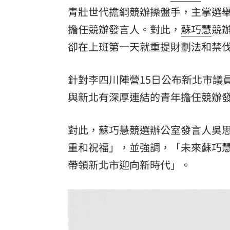
青壯世代擔綱競辦操盤手，主掌選
擔任競辦發言人。對此，
蘇巧慧
競
卻在上班第一天就重提財劃法和禁
針對李四川陣營15日公布新北市議
與新北有深厚連結的青年擔任競辦
對此，蘇巧慧競選辦公室發言人吳
重和祝福」，並強調，「未來蘇巧
帶領新北市迎向新時代」。