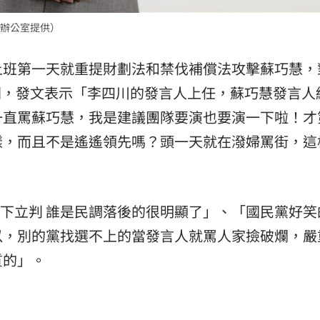
辦公室提供）
上班第一天就重提財劃法和禁伐補償法攻擊蘇巧慧，
新聞，發文表示「李四川的發言人上任，蘇巧慧發言人
一直罵蘇巧慧，我是建議團隊要演也要演一下啦！才
樣，而且不是遙遙領先嗎？頭一天就在潑婦罵街，這
高下立判 誰是民調落後的很明顯了」、「國民黨好笑
以，別的黨找選不上的當發言人就罵人家撿破爛，嚴
質的」。