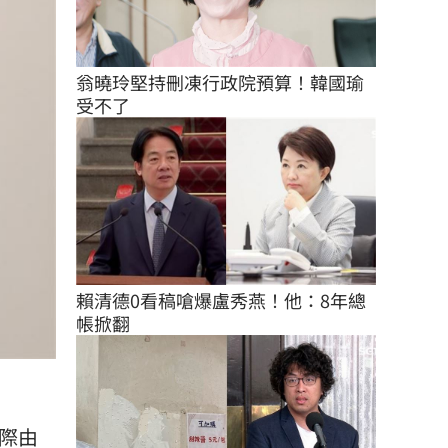
翁曉玲堅持刪凍行政院預算！韓國瑜
受不了
賴清德0看稿嗆爆盧秀燕！他：8年總
帳掀翻
際由