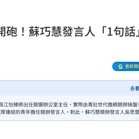
來襲
03:04
開砲！蘇巧慧發言人「1句話
2元
02:30
相
02:10
02:00
看新聞
朝聖
01:35
去
8元
01:30
穩
01:26
議員江怡臻將出任競選辦公室主任，實際由青壯世代擔綱競辦操盤
深厚連結的青年擔任競辦發言人。對此，蘇巧慧競辦發言人吳思
年
01:20
一天就重提財劃法和禁伐補償法攻擊蘇巧慧，網友忍不住直言「
發展
01:13