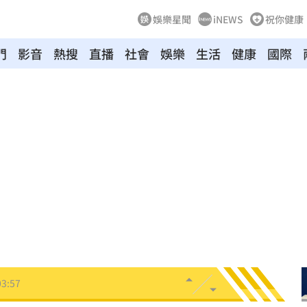
娛樂星聞
iNEWS
祝你健康
門
影音
熱搜
直播
社會
娛樂
生活
健康
國際
8
牛！
04:22
驗！
04:02
03:57
03:10