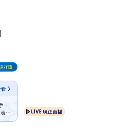
」
換好禮
看看
手，
現正直播
萱表示
高下