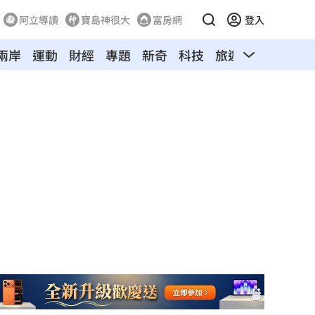
阿立導讀
寶島神很大
富房網
登入
兩岸
運動
財經
專題
新奇
科技
旅遊
汽車
寵物