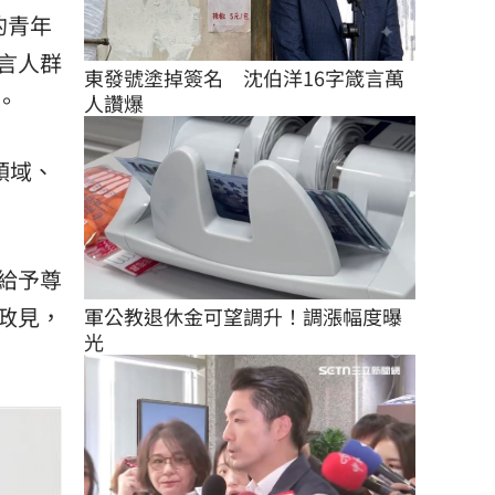
的青年
言人群
東發號塗掉簽名　沈伯洋16字箴言萬
。
人讚爆
領域、
給予尊
政見，
軍公教退休金可望調升！調漲幅度曝
光