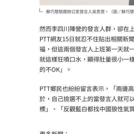
蘇巧慧競選辦公室發言人吳思萱。（圖／蘇巧慧
然而李四川陣營的發言人群，卻在
PTT網友15日就忍不住貼出相關
福，但這兩個發言人上班第一天就
就這樣狂噴口水，顯得肚量很小一
的不OK」。
PTT鄉民也紛紛留言表示，「兩邊
於，自己撿選不上的當發言人就可
標」、「反觀藍白都找中國狼性氣
更多新聞：