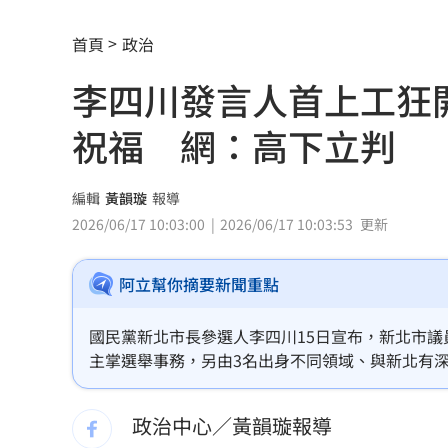
女兒一句話 兩老退休生活全變調
03:05
首頁
政治
記憶體產能全被大廠包下 驚人漲價潮
李四川發言人首上工狂
北美訂單補爆 聯發科小金雞EPS至27.1
祝福 網：高下立判
AI和你讀的不同！實測《時代》驚揭1真
這大廠三支柱到位 全年EPS上看5.68元
編輯
黃韻璇
報導
2026/06/17 10:03:00
2026/06/17 10:03:53
更新
慈濟買BNT被詐10億！藍昔嗆擋疫苗網
阿立幫你摘要新聞重點
它躋身美禁令受惠者 上半年EPS衝2.5
高溫重創雞蛋產量 最快要等到9月才回
國民黨新北市長參選人李四川15日宣布，新北市
主掌選舉事務，另由3名出身不同領域、與新北有
7月營收寫同期次高 聯寶訂單看到2027
尊重祝福，然而李四川陣營的發言人群卻在上班第
立判」。
政治中心／黃韻璇報導
台股收復44000點大關 2關鍵看AI產業