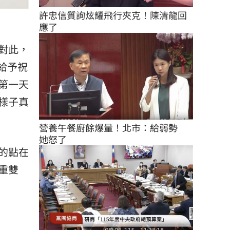
許忠信質詢炫耀飛行夾克！陳清龍回
應了
對此，
給予祝
第一天
樣子真
營養午餐廚餘爆量！北市：給弱勢　
她怒了
的點在
重雙