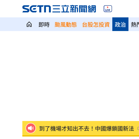
即時
颱風動態
台股怎投資
政治
熱
ETF爆208億逃命潮！ 溫建勳揭買盤
04:2
記憶體加金融雙王牌 這檔瞄準韓股長
台中社宅驚見中國國徽！網全炸鍋
04:09
瞄準胃癌新療法 醣聯啟動一期臨床試
到了機場才知出不去！中國爆鎖國新法
7年前遭譏傻逼！他逆襲超車中國前首富