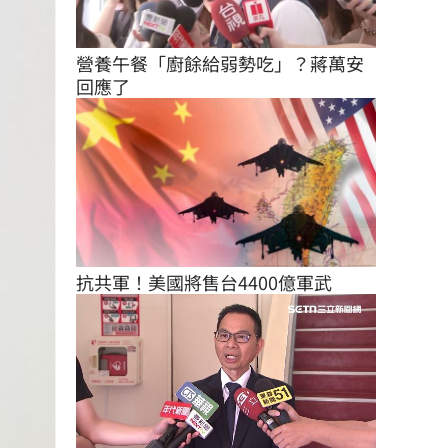
營養午餐「廚餘給弱勢吃」？蔣萬安
回應了
抗共軍！美國將售台4400億軍武