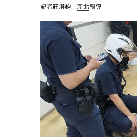
記者莊淇鈞／
新北
報導
8國球員齊聚高雄 Formosa 7s掀足球
理想混蛋號召粉絲跨海追星吃美食！
18: