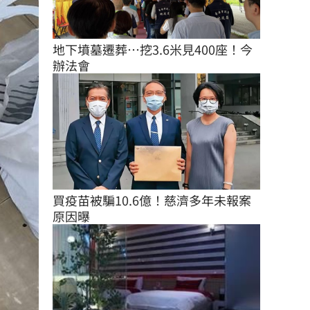
地下墳墓遷葬…挖3.6米見400座！今
辦法會
買疫苗被騙10.6億！慈濟多年未報案
原因曝