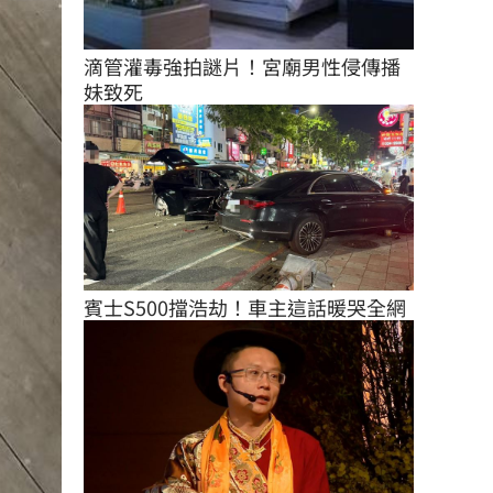
滴管灌毒強拍謎片！宮廟男性侵傳播
妹致死
賓士S500擋浩劫！車主這話暖哭全網