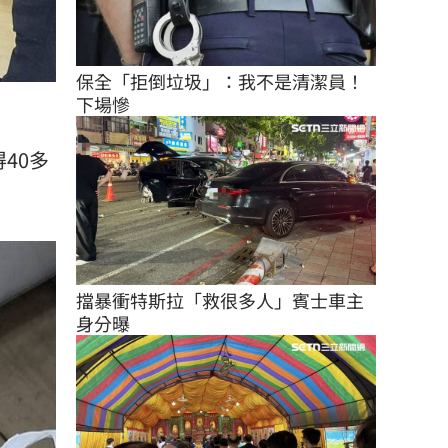
保全「拒倒垃圾」：我不是清潔員！
下場慘
40多
擋暴衝特斯拉「救很多人」賓士車主
身分曝