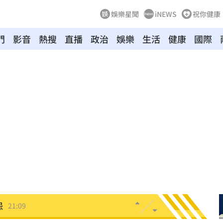
娛樂星聞
iNEWS
祝你健康
門
影音
熱搜
直播
政治
娛樂
生活
健康
國際
0歲
21:21
班
21:20
力大
21:12
疾病
21:10
怨
21:09
班
21:04