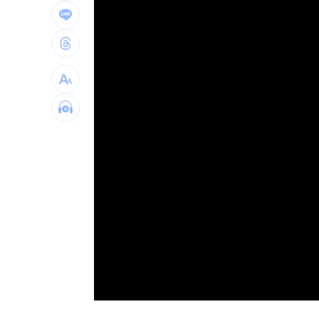
window.
驚傳駭客猛攻華爾街 多家受害者已吐
公推孫散步遭撞亡 女慟:沒有爸爸的父親
台南大貨車、自小客事故 1名駕駛死亡
崔立于高雄開唱 台下讓他氣噗噗：隨
台灣彩券開獎直播中
20:31
LIVE三立+24小時直播
15:27
三立iNEWS新聞台線上直播
18:00
商場戰國來臨 台中「頂奢大道」逐漸
台彩父親節推新刮刮樂千萬頭獎超「爸
「拍片人的多重宇宙」職涯論壇9/12登