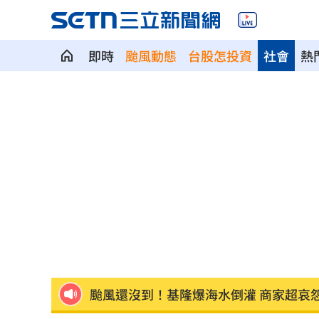
即時
颱風動態
台股怎投資
社會
熱
新／永和豆漿創始人在台北離世 享壽7
新／新竹宣布！五峰尖石8校明停課但上
HIGHLIGHT掀回憶殺 擔心後輩太帥壓
狂冒百顆紅疹非毛囊炎！醫診斷出罕見
颱風還沒到！基隆爆海水倒灌 商家超哀
颱風假宣布了 明「新竹縣8校」停課不停