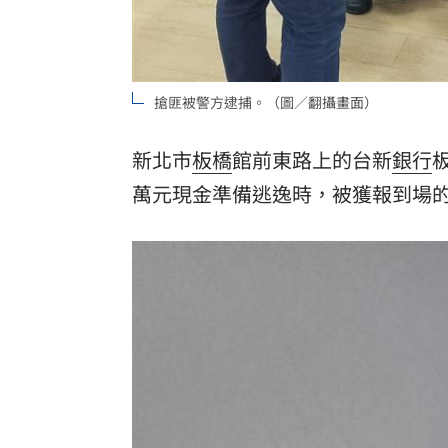
搶匪被警方逮捕。（圖／翻攝畫面）
新北市
板橋
館前東路上的台新
銀行
萬元現金準備逃逸時，被獲報到場