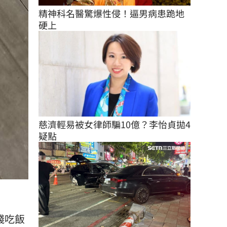
精神科名醫驚爆性侵！逼男病患跪地
硬上
慈濟輕易被女律師騙10億？李怡貞拋4
疑點
錢吃飯