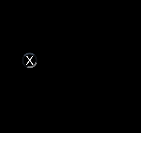
贖金
20:02
節
19:42
19:38
便啦
19:32
Video
Player
is
loading.
成形
12:00
」氣
12:00
場！
10:30