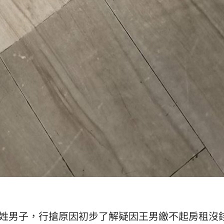
王姓男子，行搶原因初步了解疑因王男繳不起房租沒