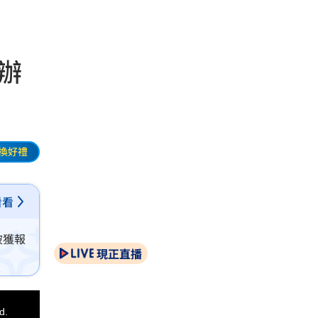
辦
換好禮
看看
被獲報
現正直播
d.