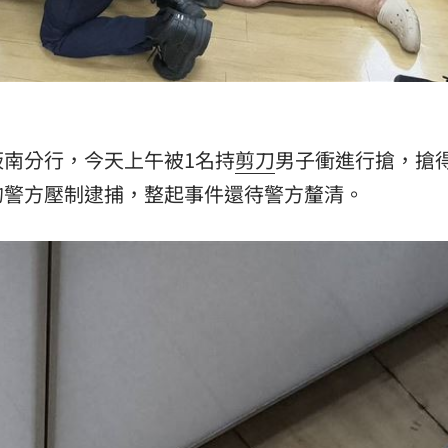
板南分行，今天上午被1名持
剪刀
男子衝進行搶，搶得
的警方壓制逮捕，整起事件還待警方釐清。