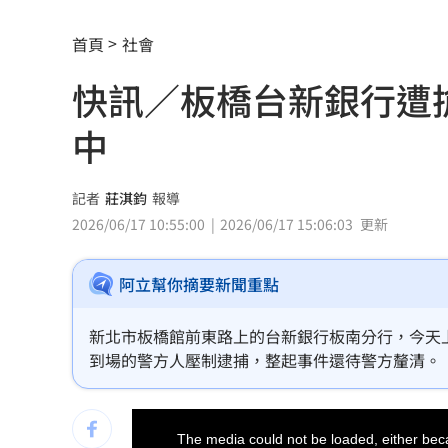
太陽下抽菸突倒地！醫：猝死風險高3倍
首頁
社會
下週鬼門開12禁忌風水 家中2物易招好
快訊／板橋台新銀行遭
Apink降臨高雄 她新歌曝光：唱不好別
中
吃剉冰拉到脫水洗腎 醫揭1類人4大危
一直放屁還大不出來！醫揭大腸癌3警訊
記者
莊淇鈞
報導
2026/06/17 10:55:00
2026/06/17 15:06:03
更新
攪局父親節！中颱白海豚挾狂風暴雨炸
阿立幫你摘要新聞重點
泰國少年槍案 揭家庭、校園槍枝管理
獨／早療課彈7歲童額頭 家長控不當治
新北市板橋館前東路上的台新銀行板南分行，今天
到場的警方人壓制逮捕，整起事件還待警方釐清。
AKIRA開唱藏彩蛋！兒子首度驚喜獻「
This
台灣囡仔來了 馬蒔權開唱嗨喊：我是
is
a
The media could not be loaded, either beca
modal