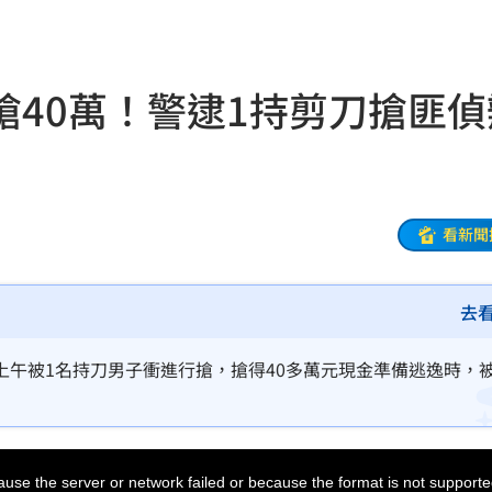
20:58
兄弟
20:57
搶40萬！警逮1持剪刀搶匪偵
發
20:57
機
20:41
20:37
看新聞
雙北
20:30
去
困境
20:20
療
20:11
上午被1名持刀男子衝進行搶，搶得40多萬元現金準備逃逸時，
聲」
20:06
誰？
20:05
use the server or network failed or because the format is not supporte