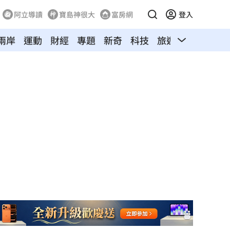
阿立導讀
寶島神很大
富房網
登入
兩岸
運動
財經
專題
新奇
科技
旅遊
汽車
寵物