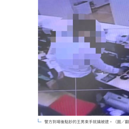
警方到場後點鈔的王男束手就擒被逮。（圖／翻