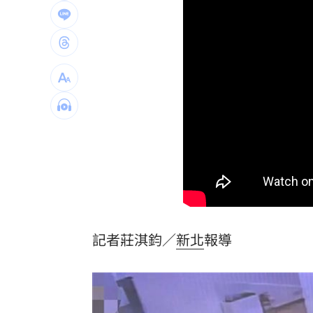
連續2場安打！ 林安可掃二壘打貢獻1
歐洲避暑天堂失守！地中海熱到像溫泉
3歲米格魯偷吃軟糖 被催吐後好有戲
23
獨／北勢棒球隊穿破鞋拚冠軍 台僑看
南港Lalaport鷹架坍塌！3櫃位暫停營業
疊單計薪遭控違法 UberEats都說了
23
台灣彩券開獎直播中
20:31
記者莊淇鈞／
新北
報導
LIVE三立+24小時直播
15:27
三立iNEWS新聞台線上直播
18:00
商場戰國來臨 台中「頂奢大道」逐漸