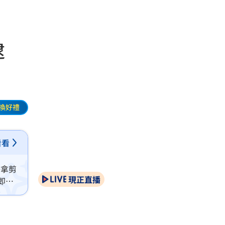
遭逮
換好禮
看看
子拿剪
現正直播
即被