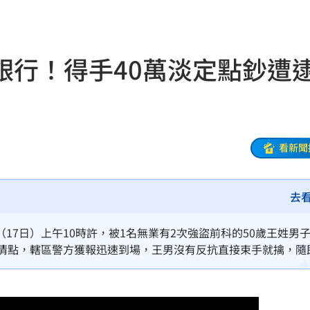
擊
00:41
0萬
00:36
銀行！得手40萬淡定點鈔
、加
00:31
原因
00:26
看新聞
槓警
00:23
去
鎮濤
00:22
趨緩
00:19
17日）上午10時許，被1名無業有2次強盜前科的50歲王姓男
上清點，轄區警方獲報迅速到場，王男沒有反抗直接束手就擒，隨
懂事
00:12
像曝光。