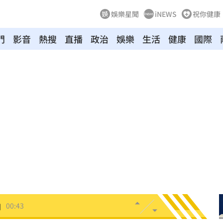
娛樂星聞
iNEWS
祝你健康
門
影音
熱搜
直播
政治
娛樂
生活
健康
國際
！
01:03
47
油
00:43