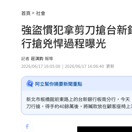
樂天女孩淚揭往事 愛意表達障礙遭重
首頁
社會
一張百萬太貴！他公開高價股買法：賺3
強盜慣犯拿剪刀搶台新
獨／海外遊學增強外語 台人夯英、美
行搶兇悍過程曝光
長尾獼猴失控狂襲居民！官方追查異常
伊波拉失控！專家憂病毒恐已突變
00:23
記者
莊淇鈞
報導
2026/06/17 16:05:00
2026/06/17 16:06:40
更新
飲料空盒找嘸地方丟 騎車咬著遭攔查
阿立幫你摘要新聞重點
63歲章小蕙吐露心聲：後悔當年嫁給鍾
白海豚颱風擺盪逼近！雨到「這時」才
新北市板橋館前東路上的台新銀行板南分行，今天（
刀行搶，得手約40餘萬後，將贓款放在顧客座椅
最遺憾童年記憶空白 禹菡：當年真不
押解回派出所偵詢，稍早前王男行搶過程監視器影
每股配12.8元的它 Ｑ2營收曝光
00:00