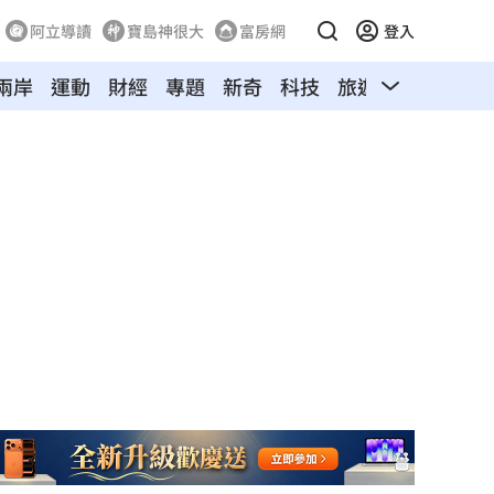
阿立導讀
寶島神很大
富房網
登入
兩岸
運動
財經
專題
新奇
科技
旅遊
汽車
寵物