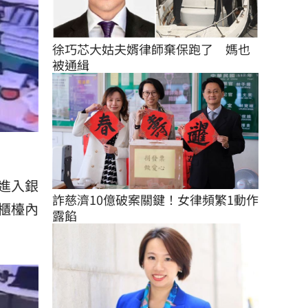
徐巧芯大姑夫婿律師棄保跑了　媽也
被通緝
進入銀
詐慈濟10億破案關鍵！女律頻繁1動作
櫃檯內
露餡