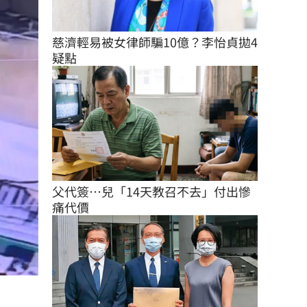
慈濟輕易被女律師騙10億？李怡貞拋4
疑點
父代簽…兒「14天教召不去」付出慘
痛代價