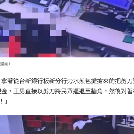
畫面）
，拿著從台新銀行板新分行旁水煎包攤搶來的把剪刀
現金，王男直接以剪刀將民眾逼退至牆角，然後對著
！」