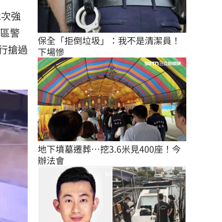
2次
強
轄區警
保全「拒倒垃圾」：我不是清潔員！
行搶過
下場慘
地下墳墓遷葬…挖3.6米見400座！今
辦法會