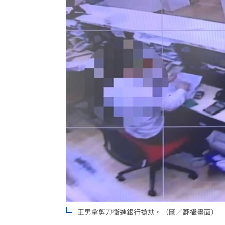
台彩父親節推新刮刮樂千萬頭獎超「爸
「拍片人的多重宇宙」職涯論壇9/12登
8國球員齊聚高雄 Formosa 7s掀足球
理想混蛋號召粉絲跨海追星吃美食！
18:
王男拿剪刀衝進銀行搶劫。（圖／翻攝畫面）