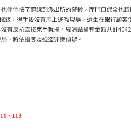
，也偷偷按了連線到派出所的警鈴，而門口保全也趁
免錢飯，得手後沒有馬上逃離現場，還坐在銀行顧客
沒有反抗直接束手就擒，經清點搶奪金額共計4042
警局，將依搶奪及強盜罪嫌偵辦。
0、113