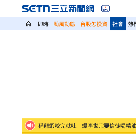
即時
颱風動態
台股怎投資
社會
熱
定投10年翻逾5倍 這檔吸引存股族卡位
新／四指齊揚！台指期飆破500點
00:48
慈濟遭詐10.6億元！全款拿回解方曝
00:
稱龍蝦咬完就吐 爆李世宗要信徒喝精