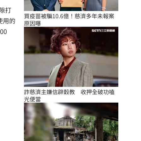
隙打
買疫苗被騙10.6億！慈濟多年未報案
使用的
原因曝
00
詐慈濟主嫌信辟穀教　收押全破功嗑
光便當