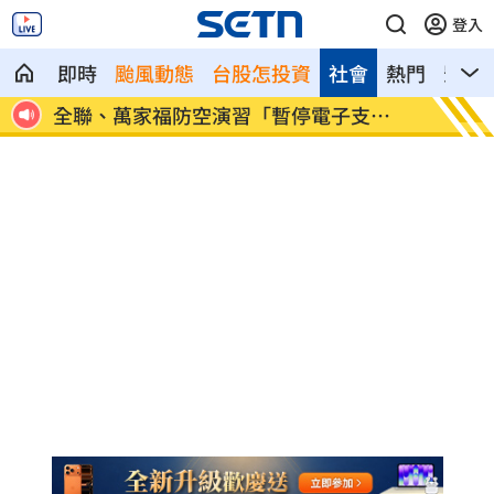
登入
即時
颱風動態
台股怎投資
社會
熱門
影音
為多紅
全聯、萬家福防空演習「暫停電子支
淡出1
付」！