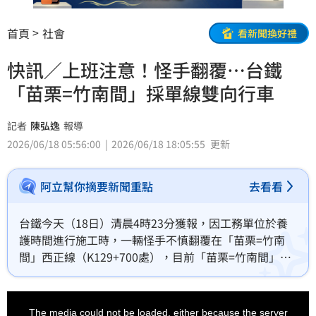
首頁
社會
看新聞換好禮
快訊／上班注意！怪手翻覆…台鐵
「苗栗=竹南間」採單線雙向行車
記者
陳弘逸
報導
2026/06/18 05:56:00
2026/06/18 18:05:55
更新
阿立幫你摘要新聞重點
去看看
台鐵今天（18日）清晨4時23分獲報，因工務單位於養
護時間進行施工時，一輛怪手不慎翻覆在「苗栗=竹南
間」西正線（K129+700處），目前「苗栗=竹南間」以
東正線單線雙向行車，對此，台鐵已指派搶修機具及人
員前往現場處理，造成旅客不便，台鐵公司深致歉忱。
This
is
a
The media could not be loaded, either because the server
modal