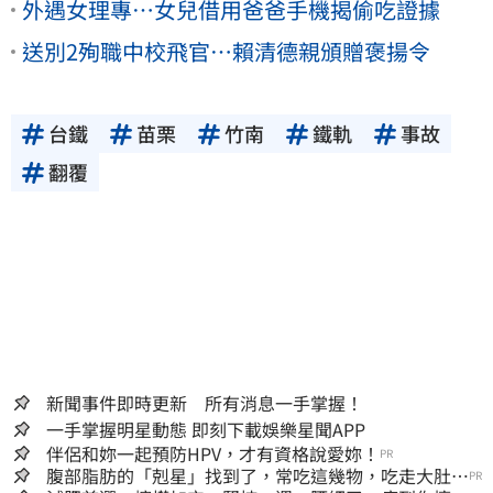
外遇女理專…女兒借用爸爸手機揭偷吃證據
送別2殉職中校飛官…賴清德親頒贈褒揚令
台鐵
苗栗
竹南
鐵軌
事故
翻覆
新聞事件即時更新 所有消息一手掌握！
一手掌握明星動態 即刻下載娛樂星聞APP
伴侶和妳一起預防HPV，才有資格說愛妳！
PR
腹部脂肪的「剋星」找到了，常吃這幾物，吃走大肚
PR