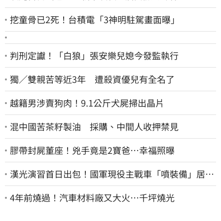
挖童骨已2死！台積電「3神明駐駕畫面曝」
判刑定讞！「白狼」張安樂兒媳今發監執行
獨／雙親苦等近3年 遭殺資優兒有全名了
越籍男涉賣狗肉！9.1公斤犬屍掃出晶片
混中國苦茶籽製油 採購、中間人收押禁見
膠帶封屍董座！兇手竟是2寶爸…幸福照曝
漢光演習首日出包！國軍現役主戰車「噴裝備」居民
撿到零件…軍方說話了
4年前燒過！汽車材料廠又大火…千坪燒光