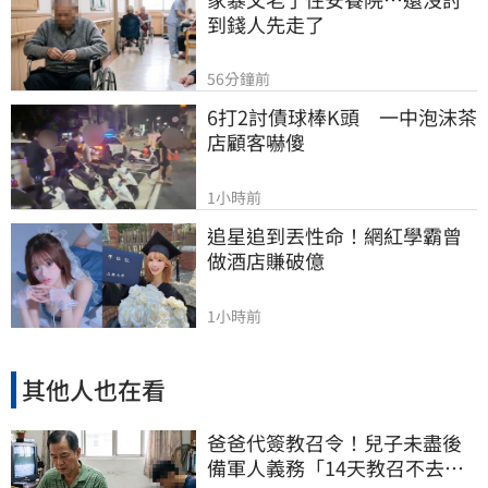
到錢人先走了
56分鐘前
6打2討債球棒K頭　一中泡沫茶
店顧客嚇傻
1小時前
追星追到丟性命！網紅學霸曾
做酒店賺破億
1小時前
其他人也在看
爸爸代簽教召令！兒子未盡後
備軍人義務「14天教召不去」