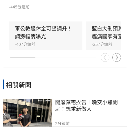
家文化韌性與影視產業發展的重要基礎，呼籲國
-445分鐘前
會支持預算。文化部報告指出，台灣影視產業近
年透過輔導金、投資抵減及文策院引資，產製能
量顯著提升，且公視長期擔負人才培育、兒少節
軍公教退休金可望調升！
藍白大刪預算　
目與多元族群服務使命，預算資源不容中斷。
調漲幅度曝光
癱瘓國家有意義
-407分鐘前
-357分鐘前
相關新聞
闖廢棄宅挨告！晚安小雞開
庭：想重新做人
2分鐘前