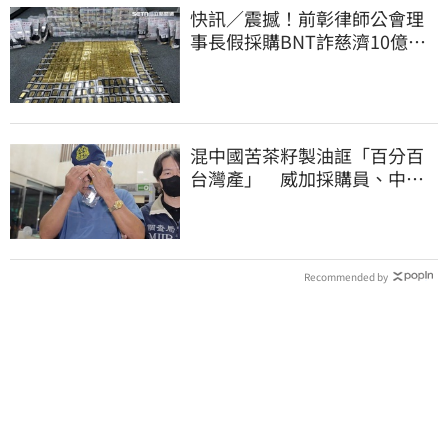
快訊／震撼！前彰律師公會理
事長假採購BNT詐慈濟10億、
洗錢囤232kg黃金
混中國苦茶籽製油誆「百分百
台灣產」 威加採購員、中間
人收押禁見
Recommended by