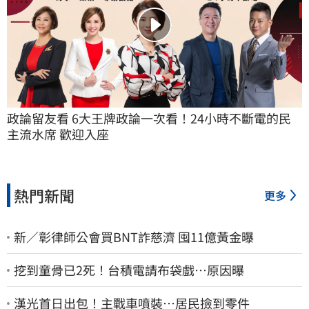
政論留友看 6大王牌政論一次看！24小時不斷電的民
主流水席 歡迎入座
熱門新聞
更多
新／彰律師公會買BNT詐慈濟 囤11億黃金曝
挖到童骨已2死！台積電請布袋戲…原因曝
漢光首日出包！主戰車噴裝…居民撿到零件