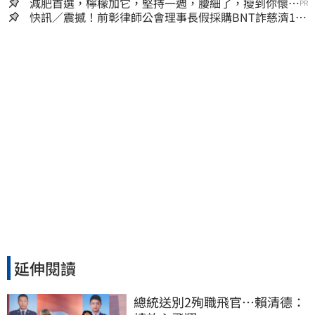
囊，瘦出小蠻腰
減肥首選，檸檬加它，堅持一週，腰細了，瘦到你懷疑
PR
人生
快訊／震撼！前彰律師公會理事長假採購BNT詐慈濟10
億、洗錢囤232kg黃金
延伸閱讀
總統送別2殉職飛官…賴清德：