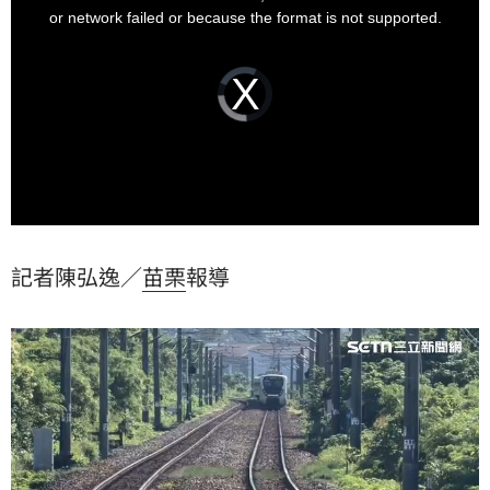
window.
or network failed or because the format is not supported.
Video
Player
is
loading.
記者陳弘逸／
苗栗
報導