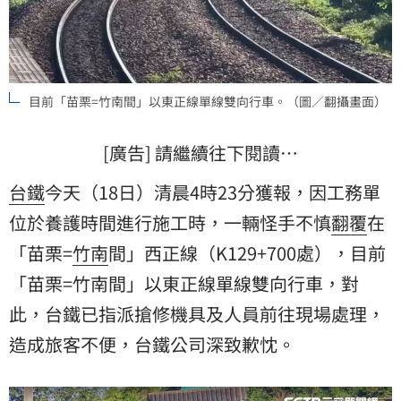
目前「苗栗=竹南間」以東正線單線雙向行車。（圖／翻攝畫面）
[廣告] 請繼續往下閱讀…
台鐵
今天（18日）清晨4時23分獲報，因工務單
位於養護時間進行施工時，一輛怪手不慎
翻覆
在
「苗栗=
竹南
間」西正線（K129+700處），目前
「苗栗=竹南間」以東正線單線雙向行車，對
此，台鐵已指派搶修機具及人員前往現場處理，
造成旅客不便，台鐵公司深致歉忱。