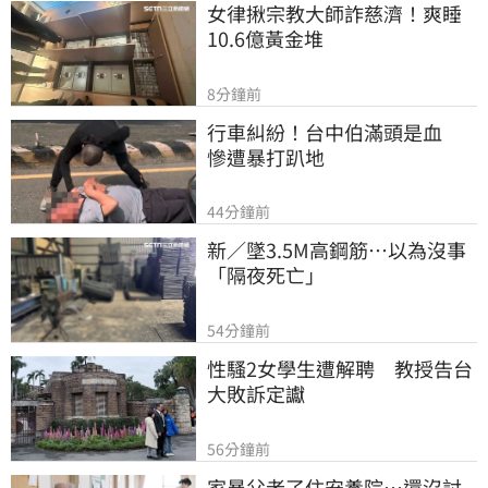
女律揪宗教大師詐慈濟！爽睡
10.6億黃金堆
8分鐘前
行車糾紛！台中伯滿頭是血　
慘遭暴打趴地
44分鐘前
新／墜3.5M高鋼筋…以為沒事
「隔夜死亡」
54分鐘前
性騷2女學生遭解聘　教授告台
大敗訴定讞
56分鐘前
家暴父老了住安養院…還沒討