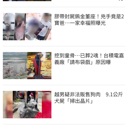
膠帶封屍鎢金董座！兇手竟是2
寶爸…一家幸福照曝光
挖到童骨…已葬2魂！台積電嘉
義廠「請布袋戲」原因曝
越男疑非法販售狗肉 9.1公斤
犬屍「掃出晶片」