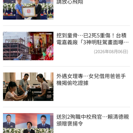
請放心飛翔
挖到童骨…已2死5重傷！台積
電嘉義廠「3神明駐駕畫面曝
光」
(2026年08月06日)
外遇女理專…女兒借用爸爸手
機揭偷吃證據
送別2殉職中校飛官…賴清德親
頒贈褒揚令