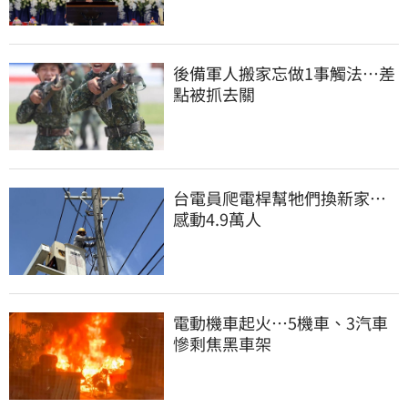
後備軍人搬家忘做1事觸法…差
點被抓去關
台電員爬電桿幫牠們換新家…
感動4.9萬人
電動機車起火…5機車、3汽車
慘剩焦黑車架