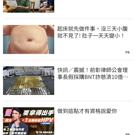
換3個月刑期
起床就先做件事，沒三天小腹
就不見了! 肚子一天天變小！
PR
快訊／震撼！前彰律師公會理
事長假採購BNT詐慈濟10億、
洗錢囤232kg黃金
做到這點才有資格說愛你
PR