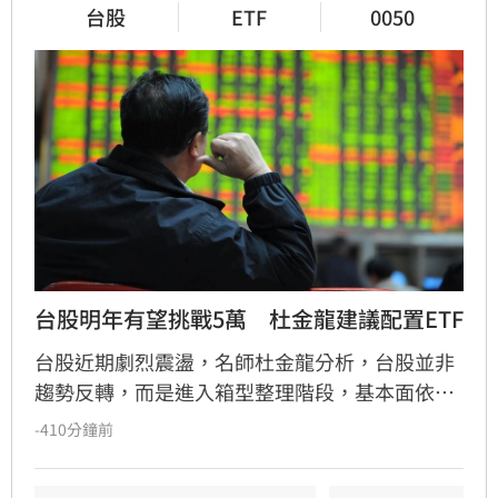
台股
ETF
0050
台股明年有望挑戰5萬　杜金龍建議配置ETF
台股近期劇烈震盪，名師杜金龍分析，台股並非
趨勢反轉，而是進入箱型整理階段，基本面依然
強勁，年底大盤仍有望挑戰5萬點大關。面對市
-410分鐘前
場震盪，投資人應避免全面退出，可改採「邊整
理、邊布局」策略。對於小資族或不擅選股者，