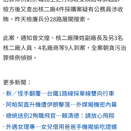
檢方後又查出核二廠4件採購案疑有公務員涉收
賄，昨天檢廉兵分28路展開搜索。
此案，通知曾文煌、核二廠陳姓副廠長及另3名
核二廠人員、4名廠商等9人到案，全案朝貪污治
罪條例偵辦。
更多新聞：
新／怪手翻覆…台鐵1路線採單線雙向行車
阿帕契直升機遭伊朗擊落…外媒揭機密內幕
總統送別2殉職飛官…賴清德：請放心飛翔
外遇女理專…女兒借用爸爸手機揭偷吃證據