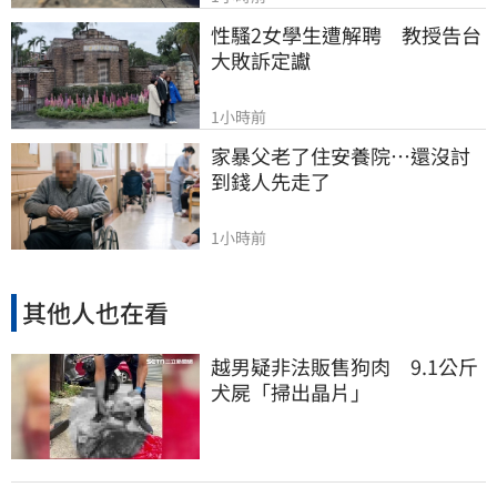
性騷2女學生遭解聘　教授告台
大敗訴定讞
1小時前
家暴父老了住安養院…還沒討
到錢人先走了
1小時前
其他人也在看
越男疑非法販售狗肉 9.1公斤
犬屍「掃出晶片」