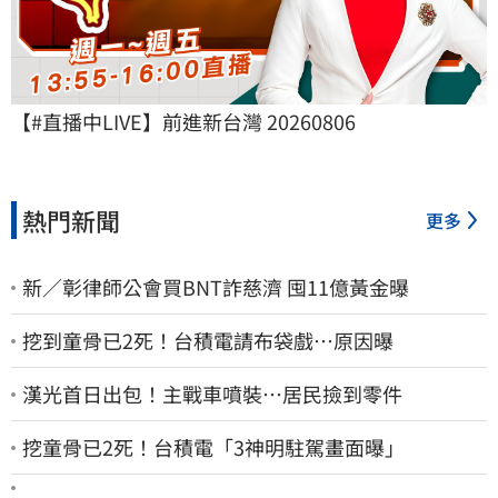
【#直播中LIVE】前進新台灣 20260806
熱門新聞
更多
新／彰律師公會買BNT詐慈濟 囤11億黃金曝
挖到童骨已2死！台積電請布袋戲…原因曝
漢光首日出包！主戰車噴裝…居民撿到零件
挖童骨已2死！台積電「3神明駐駕畫面曝」