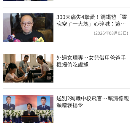
300天痛失4摯愛！鋼鐵爸「靈
魂空了一大塊」心碎喊：這輩
子最痛的路
(2026年08月03日)
外遇女理專…女兒借用爸爸手
機揭偷吃證據
送別2殉職中校飛官…賴清德親
頒贈褒揚令