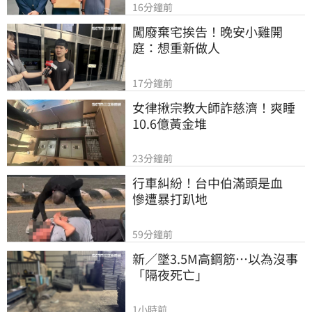
16分鐘前
闖廢棄宅挨告！晚安小雞開
庭：想重新做人
17分鐘前
女律揪宗教大師詐慈濟！爽睡
10.6億黃金堆
23分鐘前
行車糾紛！台中伯滿頭是血　
慘遭暴打趴地
59分鐘前
新／墜3.5M高鋼筋…以為沒事
「隔夜死亡」
1小時前