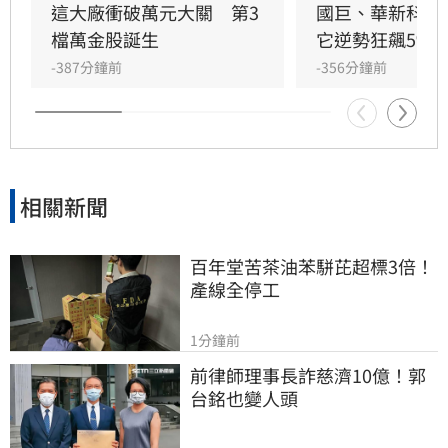
建議透過ETF配置，如市值型ETF或是結合AI龍頭
這大廠衝破萬元大關　第3
國巨、華新科同
與ESG低碳概念的「進化版市值型ETF」如
檔萬金股誕生
它逆勢狂飆5%
00923，藉此平衡風險並提升長線爆發力。建議
-387分鐘前
-356分鐘前
投資人利用回檔時分批進場，以七成ETF搭配三
成個股的配置，優化投資組合，把握中長線獲利
契機。
相關新聞
百年堂苦茶油苯駢芘超標3倍！
產線全停工
1分鐘前
前律師理事長詐慈濟10億！郭
台銘也變人頭