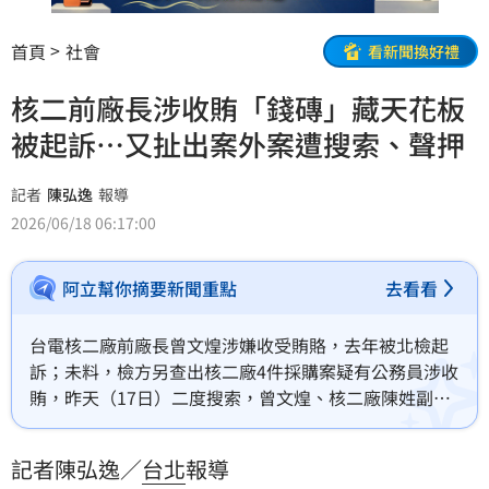
首頁
社會
看新聞換好禮
核二前廠長涉收賄「錢磚」藏天花板
被起訴…又扯出案外案遭搜索、聲押
記者
陳弘逸
報導
2026/06/18 06:17:00
阿立幫你摘要新聞重點
去看看
台電核二廠前廠長曾文煌涉嫌收受賄賂，去年被北檢起
訴；未料，檢方另查出核二廠4件採購案疑有公務員涉收
賄，昨天（17日）二度搜索，曾文煌、核二廠陳姓副廠
長等人，移送地檢署複訊後，曾文煌、朱姓修配組前課
長遭聲押；劉姓修配組前經理50萬交保、宋姓修配組課
記者陳弘逸／
台北
報導
長30萬交保候傳。