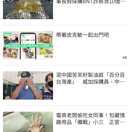
事長假採購BNT詐慈濟10億、
洗錢囤232kg黃金
帶著皮克敏一起出門吧
PR
混中國苦茶籽製油誆「百分百
台灣產」 威加採購員、中間
人收押禁見
電商老闆偷吃女同事！包藏情
趣用品「備戰」小三 正宮求
償百萬心碎了