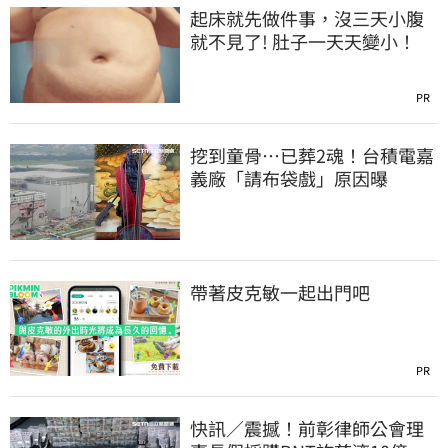
起床就先做件事，沒三天小腹
就不見了! 肚子一天天變小！
PR
挖到童骨…已葬2魂！台積電嘉
義廠「請布袋戲」原因曝
帶著皮克敏一起出門吧
PR
快訊／震撼！前彰律師公會理