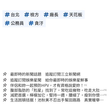
台北
檢方
廠長
天花板
公務員
貪汙
最即時的新聞話題 追蹤訂閱三立新聞網
追蹤訂閱娛樂星聞 給你最即時的娛樂星鮮事
伴侶和妳一起預防HPV，才有資格說愛妳！
PR
腹部脂肪的「剋星」找到了，常吃這幾物，吃走大肚
PR
囊，瘦出小蠻腰
減肥首選，檸檬加它，堅持一週，腰細了，瘦到你懷疑
PR
人生
生活困頓拮据！池秋美不忍出手幫田路路 真實暖舉曝
光