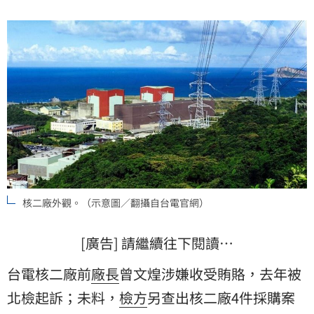
核二廠外觀。（示意圖／翻攝自台電官網）
[廣告] 請繼續往下閱讀…
台電核二廠前
廠長
曾文煌涉嫌收受賄賂，去年被
北檢起訴；未料，
檢方
另查出核二廠4件採購案