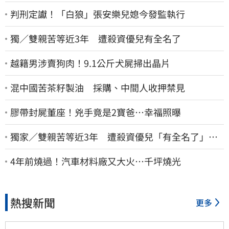
判刑定讞！「白狼」張安樂兒媳今發監執行
獨／雙親苦等近3年 遭殺資優兒有全名了
越籍男涉賣狗肉！9.1公斤犬屍掃出晶片
混中國苦茶籽製油 採購、中間人收押禁見
膠帶封屍董座！兇手竟是2寶爸…幸福照曝
獨家／雙親苦等近3年 遭殺資優兒「有全名了」！
乾妹稱賠償恐毀她未來
4年前燒過！汽車材料廠又大火…千坪燒光
熱搜新聞
更多