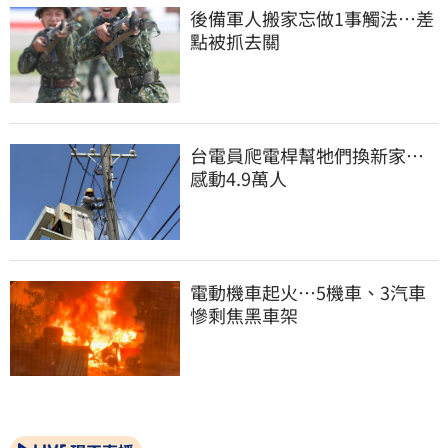
後備軍人搬家忘做1事觸法…差
點被抓去關
台電員爬電桿幫牠們換新家…
感動4.9萬人
電動機車起火…5機車、3汽車
慘剩焦黑車架