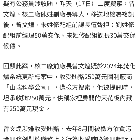
疑有
公務員
涉收賄，昨天（17日）二度搜索，曾
文煌、核二廠陳姓副廠長等人，移送地檢署複訊
後，曾文煌、朱姓修配組前課長遭聲押；劉姓修
配組前經理50萬交保、宋姓修配組課長30萬交保
候傳。
回顧此案，核二廠前廠長曾文煌疑於2024年焚化
爐系統更新標案中，收受賄賂250萬元圖利廠商
「山瑞科學公司」，遭檢方搜索，他被提訊時，
坦承收賄250萬元，供稱家裡房間的
天花板
內藏
有250萬元現金。
曾文煌涉嫌收受賄賂，去年8月間被檢方依貪污
治罪條例對於職務上之行為收受賄賂等罪起訴，