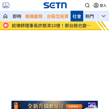
登入
即時
颱風動態
台股怎投資
社會
熱門
影音
受不
前律師理事長詐慈濟10億！郭台銘也變人
闖廢棄
頭
人