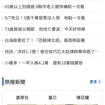
65歲以上別錯過 8縣市老人健保補助一次看
9/7充公！5張千萬發票沒人領 地點一次看
73歲首過父親節 他找亡妻淚：今天好快樂
白海豚更近了！「恐輕掃北部」風雨熱區曝
快訊／涉詐1.1億！曾任徐巧芯大姑律師棄保跑了…
媽也離境 桃檢發通緝
小確幸！一早入帳4.2萬 還有18筆錢連發
熱搜新聞
更多
姜厚任
童芯
陳苡孋