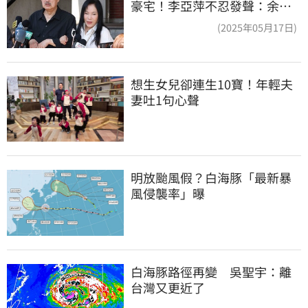
豪宅！李亞萍不忍發聲：余天
管工會都貼錢
(2025年05月17日)
想生女兒卻連生10寶！年輕夫
妻吐1句心聲
明放颱風假？白海豚「最新暴
風侵襲率」曝
白海豚路徑再變　吳聖宇：離
台灣又更近了