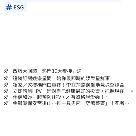
ESG
改版大回饋 熱門3C大獎接力送
追蹤訂閱娛樂星聞 給你最即時的娛樂星鮮事
獨家／家樓梯門口重摔！李亞萍路邊倒地急送醫搶命
「最新傷況」曝
立即諮詢HPV！是對自己健康最好的投資，把握現在不
PR
嫌晚！
伴侶和妳一起預防HPV，才有資格說愛妳！
PR
金獅湖保安宮後山…掛一具男屍「穿著整齊」！死者身
份曝