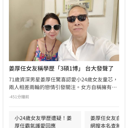
姜厚任女友稱學歷「3碩1博」 台大發聲了
71歲資深男星姜厚任驚喜認愛小24歲女友童芯，
兩人相差兩輪的戀情引發關注。女方自稱擁有台
大「3碩1博」的超狂學歷，並擔任電影公司CEO
-451分鐘前
與跨國研究員，背景相當顯赫。然而，有網友於
國家圖書館論文系統查詢後發現查無資料，隨即
引發學歷造假疑雲。對此，台灣大學校方回應表
小24歲女友學歷遭疑！姜
姜厚任女友自曝
示，個人學歷資訊涉及隱私，無法對外說明。面
厚任霸氣護愛回應
網搜本名查無此