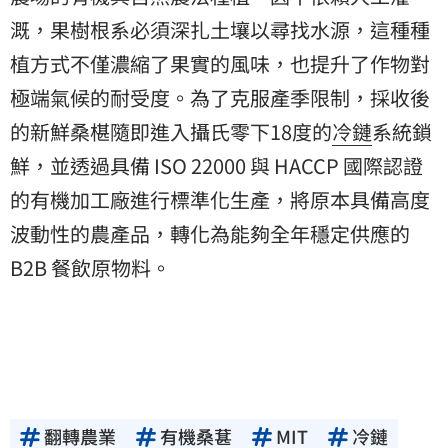
溉，果樹根系必須深扎土壤以尋找水源，這種種
植方式不僅濃縮了果實的風味，也提升了作物對
極端氣候的耐受度。為了克服產季限制，採收後
的新鮮桑椹隨即進入攝氏零下18度的
冷鏈
系統鎖
鮮，並透過具備 ISO 22000 與 HACCP 國際認證
的有機加工廠進行標準化生產，將原本具備高度
波動性的農產品，轉化為能夠全年穩定供應的
B2B 餐飲原物料。
翻轉農業
有機桑葚
MIT
冷鏈