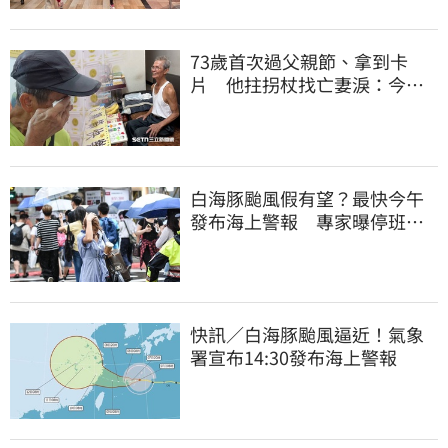
73歲首次過父親節、拿到卡
片 他拄拐杖找亡妻淚：今天
好多人來幫我慶祝
白海豚颱風假有望？最快今午
發布海上警報 專家曝停班停
課機率
快訊／白海豚颱風逼近！氣象
署宣布14:30發布海上警報