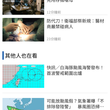
12分鐘前
防代刀！衛福部祭新規：醫材
商嚴禁碰病人
23分鐘前
其他人也在看
快訊／白海豚颱風海警發布！
首波警戒範圍出爐
可能放颱風假？氣象署曝「不
排除發陸警」 暴風圈恐掃過2