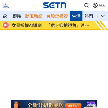
登入
即時
颱風動態
台股怎投資
生活
熱門
影音
片挨
防代刀！衛福部祭新規：醫材商嚴禁碰病
外資狂
人
」