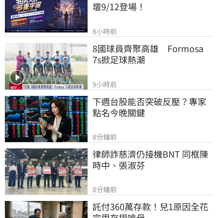
壇9/12登場！
8小時前
8國球員齊聚高雄　Formosa 
7s掀足球熱潮
9小時前
下週台股能否突破反壓？專家
點名今晚關鍵
8分鐘前
律師詐慈濟仍接機BNT 同框陳
時中、張淑芬
8分鐘前
託付360萬存款！兒1原因全花
完甩存摺嗆母