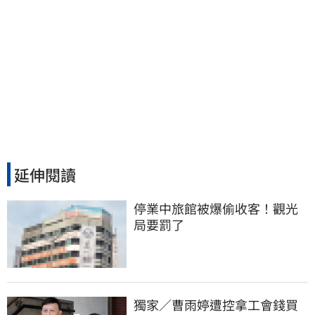
延伸閱讀
停業中旅館被爆偷收客！觀光
局要罰了
獨家／曹雨婷遭控拿工會錢買