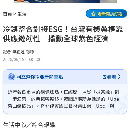
首頁
生活
看新聞換好禮
冷鏈整合對接ESG！台灣有機桑椹靠
供應鏈韌性 撬動全球紫色經濟
記者
洪正達
報導
2026/06/19 00:06:00
阿立幫你摘要新聞重點
去看看
近年餐飲市場的視覺焦點，正經歷一場從「抹茶綠」到
「夢幻紫」的典範轉轉移。韓國近期蔚為話題的「Ube
紫山藥飲品」，將菲律賓國民食材紫山藥（Ube）與乳
品結合，創造出極具視覺張力的漸層色調。這股現象背
後，不僅是社群視覺文化的延伸，更反映出當代消費者
生活中心／綜合報導
對天然「花青素」與健康機能性食品的剛性需求。當跨