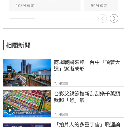
對外界的質疑聲浪，姜厚任展現霸氣護愛態度，
-108分鐘前
-59分鐘前
呼籲外界不要把這段感情當成偵探片，強調自己
對女方背景有一定了解，懇請大眾給予兩人正常
的交往空間與尊重，不希望私生活受到外界過度
干擾。
相關新聞
商場戰國來臨　台中「頂奢大
道」逐漸成形
7小時前
台彩父親節推新刮刮樂千萬頭
獎超「爸」氣
7小時前
「拍片人的多重宇宙」職涯論