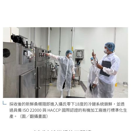
國品牌競相在全球尋找紫色原物料時，台灣本土極具營
養價值的在地作物——桑椹，正迎來走入國際供應鏈的
戰略轉機。
採收後的新鮮桑椹隨即進入攝氏零下18度的冷鏈系統鎖鮮，並透
過具備 ISO 22000 與 HACCP 國際認證的有機加工廠進行標準化生
產。（圖／翻攝畫面）