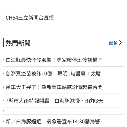
CH54三立新聞台直播
熱門新聞
更多
白海豚最快今發海警！專家曝停班停課機率
慈濟買疫苗被詐10億 聲明1句醫轟：太瞎
吊車大王哭了！望新豐車站感謝憶起這瞬間
7縣市大雨特報開轟 白海豚減慢、雨炸3天
新／白海豚逼近！氣象署宣布14:30發海警