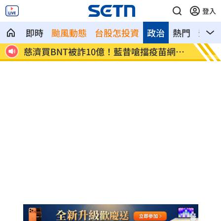
登入
即時
颱風動態
台股怎投資
政治
熱門
影音
8元
慈濟買BNT被詐10億！藍昔嗆擋疫苗網朝
它躋身
聖
元