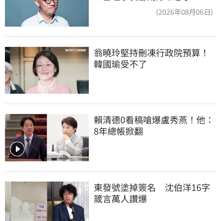
只包紅包慰問
(2026年08月06日)
翁曉玲堅持刪凍行政院預算！
韓國瑜受不了
賴清德0看稿嗆爆盧秀燕！他：
8年總帳掀翻
東發號塗掉簽名　沈伯洋16字
箴言萬人讚爆