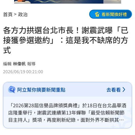
首頁
政治
看新聞換好禮
各方力拱選台北市長！謝震武曝「已
接獲參選邀約」：這是我不缺席的方
式
編輯
林偉帆
報導
2026/06/19 00:21:00
阿立幫你摘要新聞重點
去看看
「2026第28屆信譽品牌頒獎典禮」於18日在台北晶華酒
店隆重舉行，謝震武連續第13年蟬聯「最受信賴新聞節
目主持人」獎項，再度刷新紀錄。面對外界不斷拱其參
選台北市長的聲浪，謝震武於18日受訪時明確表達立
場，強調將持續在主持崗位上服務觀眾，以中立視角參