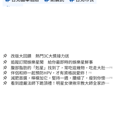
主持
改版大回饋 熱門3C大獎接力送
追蹤訂閱娛樂星聞 給你最即時的娛樂星鮮事
腹部脂肪的「剋星」找到了，常吃這幾物，吃走大肚
PR
囊，瘦出小蠻腰
伴侶和妳一起預防HPV，才有資格說愛妳！
PR
減肥首選，檸檬加它，堅持一週，腰細了，瘦到你懷疑
PR
人生
看到證嚴法師下跪頂禮！明星女律揪宗教大師全家詐慈
濟…全家爽睡黃金堆