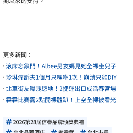
期以來的支持。
更多新聞：
滾床忘鎖門！Albee男友媽見她全裸坐兒子
珍琳痛訴夫1個月只嘿咻1次！崩潰只能DIY
北車街友曝洩慾地！2捷運出口成活春宮場
霖霖比賽露2點開裸體趴！上空全裸被看光
2026第28屆信譽品牌頒獎典禮
台北晶華酒店
謝震武
台北市長