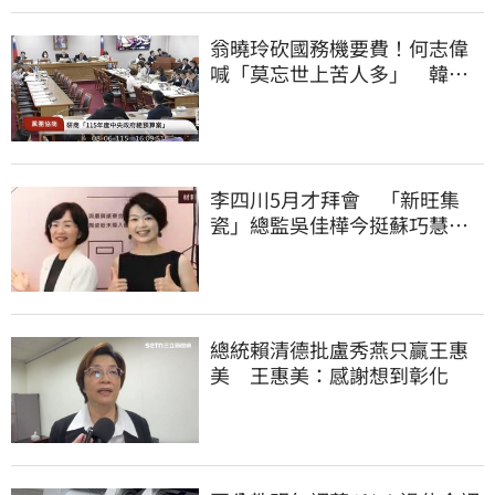
翁曉玲砍國務機要費！何志偉
喊「莫忘世上苦人多」 韓國
瑜：我表情很苦
李四川5月才拜會 「新旺集
瓷」總監吳佳樺今挺蘇巧慧：
人生中的超人
總統賴清德批盧秀燕只贏王惠
美 王惠美：感謝想到彰化