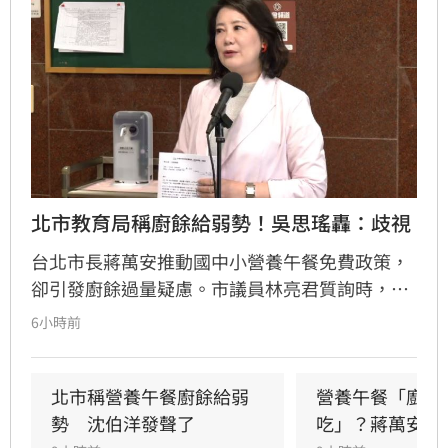
北市教育局稱廚餘給弱勢！吳思瑤轟：歧視
台北市長蔣萬安推動國中小營養午餐免費政策，
卻引發廚餘過量疑慮。市議員林亮君質詢時，教
育局長湯志民拋出將剩餘廚餘與剩食送交「食物
6小時前
銀行」或弱勢團體交流，引發輿論譁然。民進黨
立委吳思瑤痛批，國民黨就是歧視弱勢的政黨，
蔣市府就是欺凌弱勢的政府，「蔣萬安還有臉講
北市稱營養午餐廚餘給弱
營養午餐「廚餘
食安？」
勢　沈伯洋發聲了
吃」？蔣萬安回