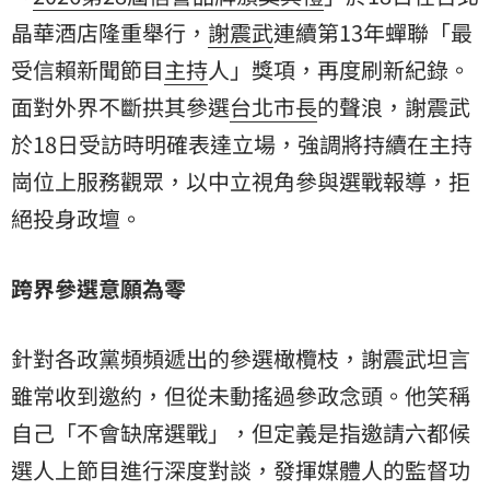
晶華酒店
隆重舉行，
謝震武
連續第13年蟬聯「最
受信賴新聞節目
主持
人」獎項，再度刷新紀錄。
面對外界不斷拱其參選
台北市長
的聲浪，謝震武
於18日受訪時明確表達立場，強調將持續在主持
崗位上服務觀眾，以中立視角參與選戰報導，拒
絕投身政壇。
跨界參選意願為零
針對各政黨頻頻遞出的參選橄欖枝，謝震武坦言
雖常收到邀約，但從未動搖過參政念頭。他笑稱
自己「不會缺席選戰」，但定義是指邀請六都候
選人上節目進行深度對談，發揮媒體人的監督功