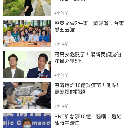
4小時前
蔡英文做2件事　黃暐瀚：台東
變五五波
4小時前
蔣萬安危險了！最新民調沈伯
洋僅落後5%
4小時前
慈濟遭詐10億買疫苗！他點出
更麻煩的問題
4小時前
BNT詐慈濟10億　醫嘆：還給
陳時中清白