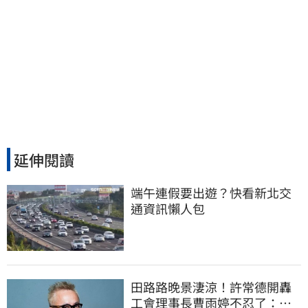
延伸閱讀
端午連假要出遊？快看新北交
通資訊懶人包
田路路晚景淒涼！許常德開轟
工會理事長曹雨婷不忍了：別