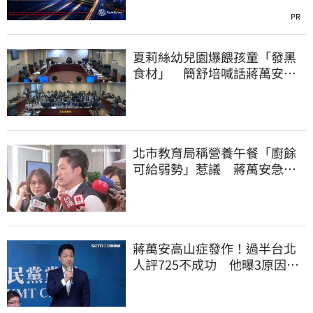
PR
夏莉絲幼兒園爆餵孩童「發黑
食材」 簡舒培喊話蔣萬安：
主動查明真相
北市教育局稱營養午餐「廚餘
可給弱勢」惹議 蔣萬安急
喊：不會這樣做
蔣萬安高山症發作！過半台北
人評725不成功 他曝3原因：
有生命危險