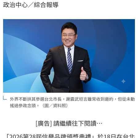
政治中心／綜合報導
與選戰報導，拒絕投身政壇。
外界不斷拱其參選台北市長，謝震武坦言雖常收到邀約，但從未動
搖過參政念頭。（圖／資料照）
[廣告] 請繼續往下閱讀…
「
2026第28屆信譽品牌頒獎典禮
」於18日在
台北