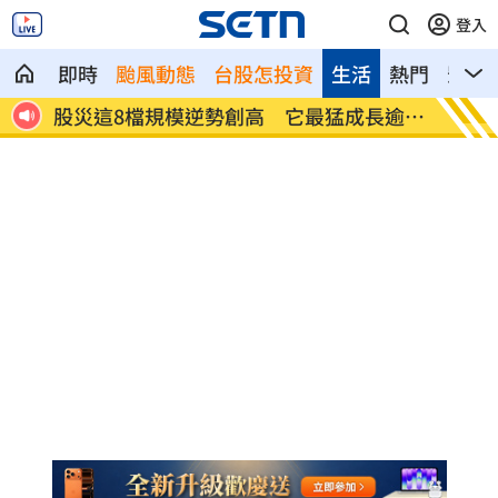
登入
即時
颱風動態
台股怎投資
生活
熱門
影音
長逾
爆掛表妹當小三！表姊擅貼IG下場慘了
半導體