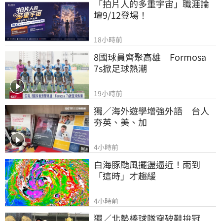
「拍片人的多重宇宙」職涯論
壇9/12登場！
18小時前
8國球員齊聚高雄　Formosa 
7s掀足球熱潮
19小時前
獨／海外遊學增強外語　台人
夯英、美、加
4小時前
白海豚颱風擺盪逼近！雨到
「這時」才趨緩
4小時前
獨／北勢棒球隊穿破鞋拚冠