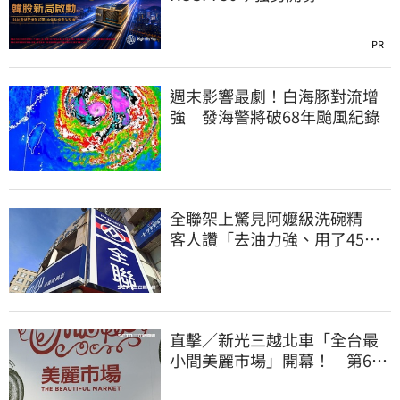
PR
週末影響最劇！白海豚對流增
強 發海警將破68年颱風紀錄
全聯架上驚見阿嬤級洗碗精
客人讚「去油力強、用了45
年」
直擊／新光三越北車「全台最
小間美麗市場」開幕！ 第6家
魁力屋再等等