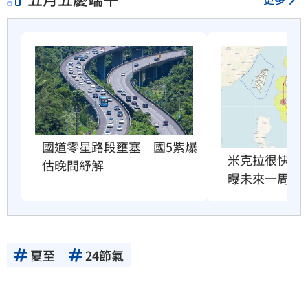
國道零星路段壅塞　國5紫爆
米克拉很快就
估晚間紓解
曝未來一周天
夏至
24節氣