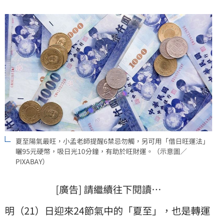
夏至陽氣最旺，小孟老師提醒6禁忌勿觸，另可用「借日旺運法」
曬95元硬幣，吸日光10分鐘，有助於旺財運。（示意圖／
PIXABAY）
[廣告] 請繼續往下閱讀…
明（21）日迎來
24節氣
中的「
夏至
」，也是轉運