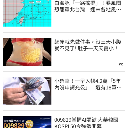
白海豚「一路搖擺」！暴風圈
恐籠罩北台灣 週末各地風雨
時程曝
起床就先做件事，沒三天小腹
就不見了! 肚子一天天變小！
PR
小確幸！一早入帳4.2萬「5年
內沒申請充公」 還有18筆錢
連發到8月底
009829掌握AI關鍵 大華韓國
KOSPI 50今強勢開募