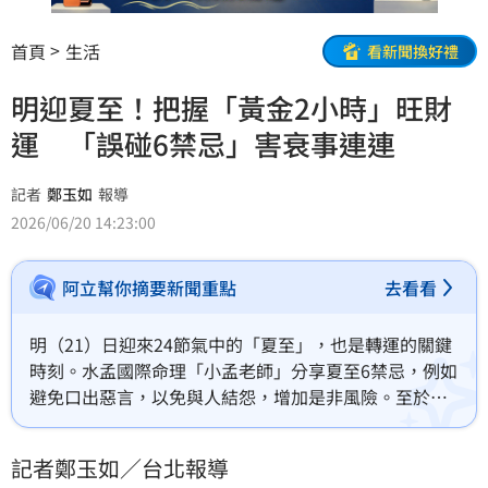
首頁
生活
看新聞換好禮
明迎夏至！把握「黃金2小時」旺財
運 「誤碰6禁忌」害衰事連連
記者
鄭玉如
報導
2026/06/20 14:23:00
阿立幫你摘要新聞重點
去看看
明（21）日迎來24節氣中的「夏至」，也是轉運的關鍵
時刻。水孟國際命理「小孟老師」分享夏至6禁忌，例如
避免口出惡言，以免與人結怨，增加是非風險。至於開
運方面，他建議可嘗試「借日旺運法」，把握中午黃金
兩小時，將95元硬幣放入碗中曬太陽，有助於提升財
記者鄭玉如／台北報導
運。