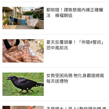
都晾錯！譚敦慈揭內褲正確曬
法　褲襠朝這
夏天反覆頭暈！「伴隨4警訊」
恐中風前兆
女救受困烏鴉 牠化身霸道總裁 
每天送禮物
不是喝水！早上1動作穩血糖 進