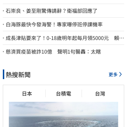
石崇良、姜至剛驚傳請辭？衛福部回應了
白海豚最快今發海警！專家曝停班停課機率
成長津貼要來了！0-18歲明年起每月領5000元 賴清
德：此時不生更待何時
慈濟買疫苗被詐10億 聲明1句醫轟：太瞎
熱搜新聞
更多
日本
台積電
台灣