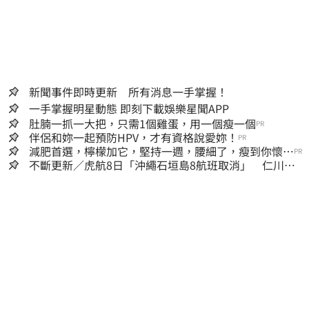
新聞事件即時更新 所有消息一手掌握！
一手掌握明星動態 即刻下載娛樂星聞APP
肚腩一抓一大把，只需1個雞蛋，用一個瘦一個
PR
伴侶和妳一起預防HPV，才有資格說愛妳！
PR
減肥首選，檸檬加它，堅持一週，腰細了，瘦到你懷疑
PR
人生
不斷更新／虎航8日「沖繩石垣島8航班取消」 仁川返
台班機提前1天起飛