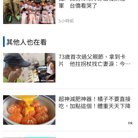
軍　台僑看哭了
5小時前
其他人也在看
73歲首次過父親節、拿到卡
片 他拄拐杖找亡妻淚：今天
好多人來幫我慶祝
超神減肥神器！橘子不要直接
吃，加點這個！體重天天下降
PR