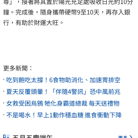
尊」，接著將其置於陽光充足處吸收日光約10分
鐘。完成後，隨身攜帶硬幣9至10天，再存入銀
行，有助於財運大旺。
更多新聞：
吃到飽吃太撐！6食物助消化、加速胃排空
夏天反覆頭暈！「伴隨4警訊」恐中風前兆
女救受困烏鴉 牠化身霸道總裁 每天送禮物
不是喝水！早上1動作穩血糖 進食衝動下降
五月五慶端午
更多