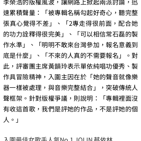
李榮浩的版權風波，讓網路上掀起兩派討論，迅
速累積聲量：「被專輯名稱勾起好奇心，聽完整
張真心覺得不差」、「2專走得很前面，配合她
的功力詮釋得很完美」、「可以相信常石磊的製
作水準」、「明明不敢來台灣參加，報名意義到
底是什麼」、「不來的人真的不需要報名」。對
此，評審團主席黃韻玲表示單依純唱功優秀、製
作具冒險精神，入圍主因在於「她的聲音就像樂
器一樣被處理，與音樂完整結合」，突破傳統人
聲框架。針對版權爭議，則說明：「專輯裡面沒
有收這首歌，我們是評她的作品，不是評她的個
人。」
入圍最佳女歌手人氣No.1 JOLIN 蔡依林