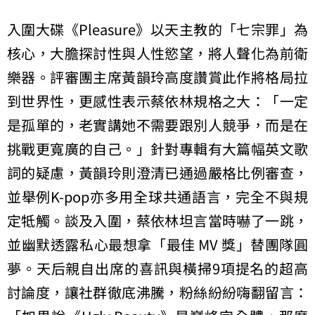
入圍大碟《Pleasure》以天主教的「七宗罪」為
核心，大膽探討性與人性慾望，將人聲化為前衛
樂器。評審團主席黃韻玲高度讚賞此作將格局拉
到世界性，更感性表示蔡依林規格之大：「一定
是孤單的，老實講她不需要跟別人競爭，而是在
挑戰更寬廣的自己。」針對專輯有大篇幅英文歌
詞的疑慮，黃韻玲則澄清已通過嚴格比例審查，
並舉例K-pop亦多用全球共通語言，完全不與規
定牴觸。談及入圍，蔡依林坦言當時嚇了一跳，
並幽默透露私心最想拿「最佳 MV 獎」替團隊圓
夢。天后親自出席的喜訊與橫掃9項提名的超高
討論度，讓社群徹底沸騰，粉絲紛紛嗨翻留言：