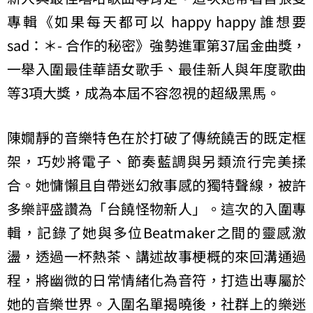
專輯《如果每天都可以 happy happy 誰想要
sad：＊- 合作的秘密》強勢進軍第37屆金曲獎，
一舉入圍最佳華語女歌手、最佳新人與年度歌曲
等3項大獎，成為本屆不容忽視的超級黑馬。
陳嫺靜的音樂特色在於打破了傳統饒舌的既定框
架，巧妙將電子、節奏藍調與另類流行完美揉
合。她慵懶且自帶迷幻敘事感的獨特聲線，被許
多樂評盛讚為「台饒怪物新人」。這次的入圍專
輯，記錄了她與多位Beatmaker之間的靈感激
盪，透過一杯熱茶、講述故事梗概的來回溝通過
程，將幽微的日常情緒化為音符，打造出專屬於
她的音樂世界。入圍名單揭曉後，社群上的樂迷