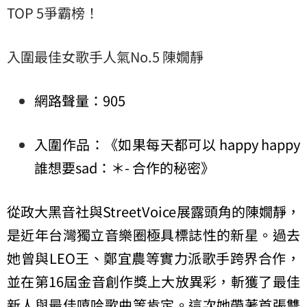
TOP 5爭霸榜！
入圍最佳女歌手人氣No.5 陳嫺靜
網路聲量：905
入圍作品：《如果每天都可以 happy happy
誰想要sad：＊- 合作的秘密》
從政大黑音社與StreetVoice展露頭角的陳嫺靜，
是近年台灣獨立音樂圈極具標誌性的新星。過去
她曾與LEO王、鄭宜農等實力派歌手跨界合作，
並在第16屆金音創作獎上大放異彩，斬獲了最佳
新人與最佳嘻哈歌曲等肯定。這次她帶著首張雙