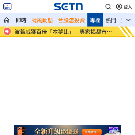
登入
即時
颱風動態
台股怎投資
專欄
熱門
影音
加薪
波若威獲百倍「本夢比」 專家揭都市傳
LIN
說
廢」