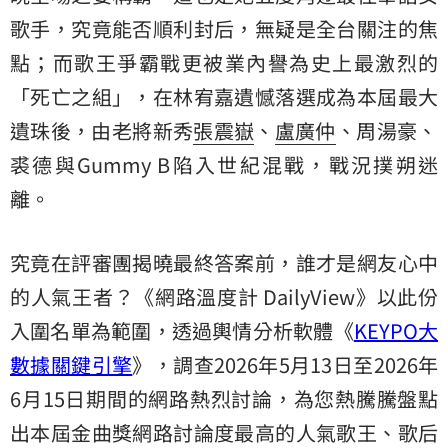
歌手，究竟能否順利封后，無疑是全台關注的焦
點；而歌王爭霸戰更被業內譽為史上最激烈的
「死亡之組」，在林宥嘉遺憾落選成為本屆最大
遺珠後，由老將新秀
張震嶽
、
盧廣仲
、周湯豪、
裘德與Gummy B陷入世紀混戰，戰況撲朔迷
離。
究竟在評審團揭曉最終答案前，誰才是網友心中
的人氣王者？《網路溫度計 DailyView》以此份
入圍名單為範圍，透過輿情分析軟體《
KEYPO大
數據關鍵引擎
》，調查2026年5月13日至2026年
6月15日期間的網路熱烈討論，為您熱騰騰盤點
出本屆金曲獎網路討論度最高的人氣歌王、歌后