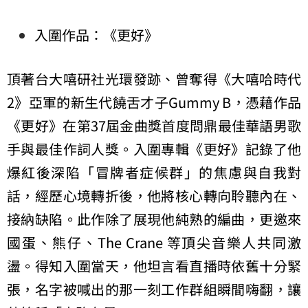
入圍作品：《更好》
頂著台大嘻研社光環發跡、曾奪得《大嘻哈時代
2》亞軍的新生代饒舌才子Gummy B，憑藉作品
《更好》在第37屆金曲獎首度問鼎最佳華語男歌
手與最佳作詞人獎。入圍專輯《更好》記錄了他
爆紅後深陷「冒牌者症候群」的焦慮與自我對
話，經歷心境轉折後，他將核心轉向聆聽內在、
接納缺陷。此作除了展現他純熟的編曲，更邀來
國蛋、熊仔、The Crane 等頂尖音樂人共同激
盪。得知入圍當天，他坦言看直播時依舊十分緊
張，名字被喊出的那一刻工作群組瞬間嗨翻，讓