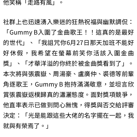
他笑稱「走路有風」。
社群上也迅速湧入樂迷的狂熱祝福與幽默調侃：
「Gummy B入圍了金曲歌王！！這真的是最好
的世代」、「我詛咒你6月27日那天加班不能好
好休假，我希望在螢幕前笑你活該入圍金曲
獎」、「才華洋溢的你終於被金曲獎看到了」。
本次將與張震嶽、周湯豪、盧廣仲、裘德等前輩
角逐歌王，Gummy B 抱持滿滿敬意，並坦言欣
賞張震嶽返樸歸真的瀟灑態度。面對獎項競爭，
他直率表示已做到問心無愧，得獎與否交給評審
決定：「光是能跟這些大佬的名字擺在一起，我
就與有榮焉了。」