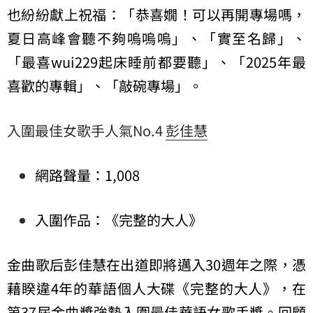
也紛紛獻上祝福：「恭喜嫺！可以再開專場嗎，
夏日高峰會聽不夠嗚嗚嗚」、「實至名歸」、
「最喜wui229起床睡前都要聽」、「2025年最
喜歡的專輯」、「敲碗專場」。
入圍最佳女歌手人氣No.4
彭佳慧
網路聲量：1,008
入圍作品：《完整的大人》
金曲歌后彭佳慧在出道即將邁入30週年之際，憑
藉睽違4年的華語個人大碟《完整的大人》，在
第37屆金曲獎強勢入圍最佳華語女歌手獎。回顧