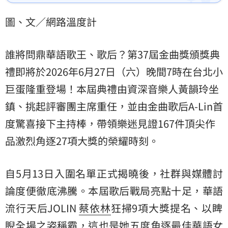
度驚喜接下主持棒，帶領樂迷見證167件頂尖作品激烈
角逐27項大獎的榮耀時刻。
圖、文／網路溫度計
誰將問鼎華語歌王、歌后？第37屆金曲獎頒獎典
禮即將於2026年6月27日（六）晚間7時在台北小
巨蛋隆重登場！本屆典禮由資深音樂人黃韻玲坐
鎮、挑起評審團主席重任，並由金曲歌后A-Lin首
度驚喜接下主持棒，帶領樂迷見證167件頂尖作
品激烈角逐27項大獎的榮耀時刻。
自5月13日入圍名單正式揭曉後，社群與媒體討
論度便徹底沸騰。本屆歌后戰局亮點十足，華語
流行天后JOLIN
蔡依林
狂掃9項大獎提名、以睥
睨全場之姿稱霸，這也是她五度角逐最佳華語女