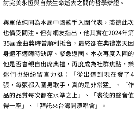
討完美永恆與自然生命逝去之間的哲學辯證。
與單依純同為本屆中國歌手入圍代表，裘德此次
也備受關注。但有網友指出，他其實在2024年第
35屆金曲獎時曾順利抵台，最終卻在典禮當天因
身體不適臨時缺席、緊急返國。本次再度入圍的
他是否會親自出席典禮，再度成為社群焦點，樂
迷們也紛紛留言力挺：「從出道到現在發了4
張，每張都入圍男歌手，真的是非常猛」、「作
品的品質每次都在水準之上」、「裘德的聲音值
得一座」、「拜託來台灣開演唱會」。