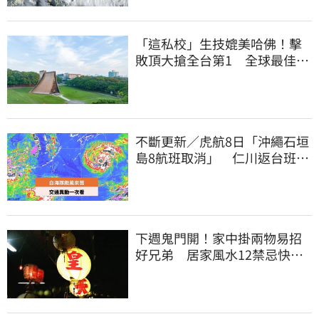
「這私校」生技媲美哈佛！擊
敗頂大搶全台第1 全球最佳大
學學科榜出爐
不斷更新／虎航8日「沖繩石垣
島8航班取消」 仁川返台班機
提前1天起飛
下週鬼門開！家中掛兩物易招
好兄弟 居家風水12禁忌快檢
查