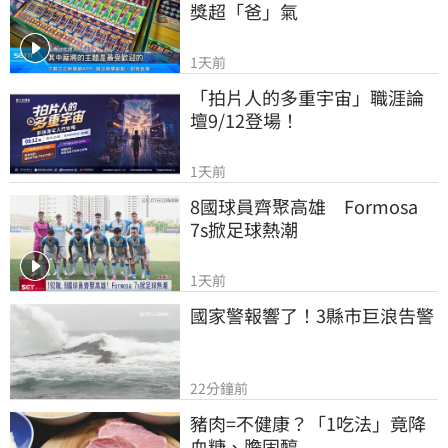
獎超「爸」氣
1天前
「拍片人的多重宇宙」職涯論
壇9/12登場！
1天前
8國球員齊聚高雄　Formosa 
7s掀足球熱潮
1天前
國家警報響了！3縣市巨浪告警
22分鐘前
豬肉=不健康？「1吃法」竟降
血糖、膽固醇