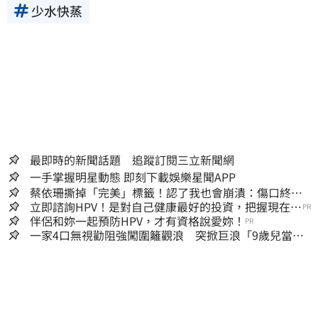
少水快蒸
最即時的新聞話題 追蹤訂閱三立新聞網
一手掌握明星動態 即刻下載娛樂星聞APP
蔡依珊撕掉「完美」標籤！認了我也會崩潰：傷口終究
會癒合
立即諮詢HPV！是對自己健康最好的投資，把握現在不
PR
嫌晚！
伴侶和妳一起預防HPV，才有資格說愛妳！
PR
一家4口無視勸阻強闖圍籬觀浪 突掀巨浪「9歲兒當場
遭捲入海」