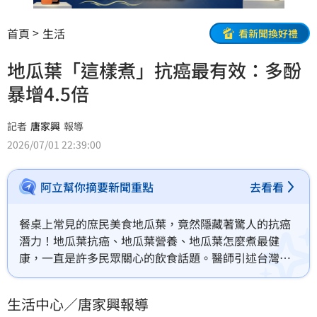
首頁
生活
看新聞換好禮
地瓜葉「這樣煮」抗癌最有效：多酚
暴增4.5倍
記者
唐家興
報導
2026/07/01 22:39:00
阿立幫你摘要新聞重點
去看看
餐桌上常見的庶民美食地瓜葉，竟然隱藏著驚人的抗癌
潛力！地瓜葉抗癌、地瓜葉營養、地瓜葉怎麼煮最健
康，一直是許多民眾關心的飲食話題。醫師引述台灣及
國際研究指出，地瓜葉富含多酚、維生素A、維生素C及
葉酸等營養，其中抗氧化關鍵成分「多酚」若採用「少
生活中心／唐家興報導
水快蒸」方式烹調，不僅能減少營養流失，總多酚含量