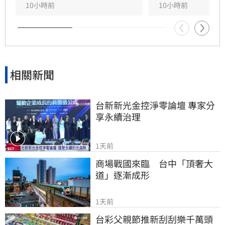
父親，沒想到那竟是父子最後的相處，父親回房
10小時前
10小時前
後便陷入永眠。這段錯過的對話成為他20年來心
中最深的遺憾，他以此感嘆，有些電話晚點接沒
關係，但錯過的親情與話語，可能再也無法挽
回，呼籲大眾珍惜身邊親人。
相關新聞
台新新光金控淨零論壇 專家分
享永續治理
1天前
商場戰國來臨　台中「頂奢大
道」逐漸成形
1天前
台彩父親節推新刮刮樂千萬頭