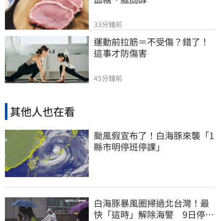
33分鐘前
運動前拉筋＝不受傷？錯了！
這事才防傷害
45分鐘前
其他人也在看
颱風假宣布了！白海豚來襲「1
縣市明停班停課」
白海豚暴風圈掃過北台灣！最
快「這時」解除海警 9日停班