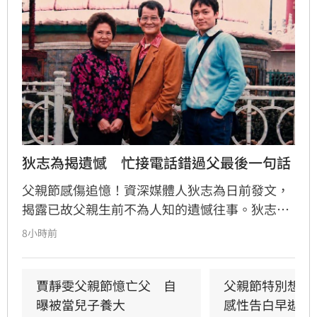
狄志為揭遺憾　忙接電話錯過父最後一句話
父親節感傷追憶！資深媒體人狄志為日前發文，
揭露已故父親生前不為人知的遺憾往事。狄志為
透露，父親一生以海為家，兩人相處時間極少，
8小時前
甚至錯過他的婚禮。直到父親罹患胃癌末期，才
坦承當年曾悄悄現身婚宴現場，因愧對家人只敢
在門外落淚。最讓狄志為心碎的是，當年陪病重
賈靜雯父親節憶亡父　自
父親節特別想他
父親曬太陽時，自己因忙於接工作電話而忽視了
曝被當兒子養大
感性告白早逝父