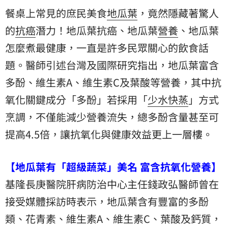
餐桌上常見的庶民美食
地瓜葉
，竟然隱藏著驚人
的
抗癌
潛力！地瓜葉抗癌、地瓜葉
營養
、地瓜葉
怎麼煮最健康，一直是許多民眾關心的飲食話
題。醫師引述台灣及國際研究指出，地瓜葉富含
多酚
、維生素A、維生素C及葉酸等營養，其中抗
氧化關鍵成分「多酚」若採用「
少水快蒸
」方式
烹調，不僅能減少營養流失，總多酚含量甚至可
提高4.5倍，讓抗氧化與健康效益更上一層樓。
【地瓜葉有「超級蔬菜」美名 富含抗氧化營養】
基隆長庚醫院肝病防治中心主任錢政弘醫師曾在
接受媒體採訪時表示，地瓜葉含有豐富的多酚
類、花青素、維生素A、維生素C、葉酸及鈣質，