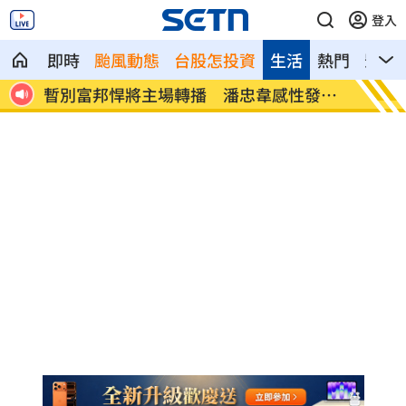
登入
即時
颱風動態
台股怎投資
生活
熱門
影音
曝
暫別富邦悍將主場轉播 潘忠韋感性發聲
白海豚
了