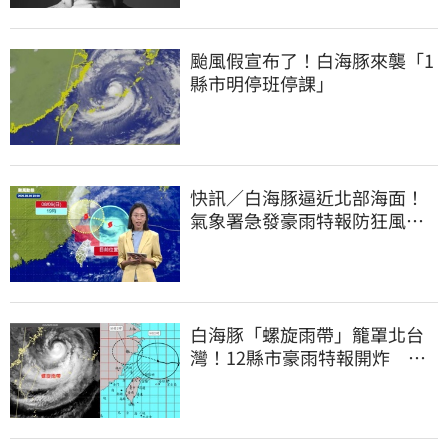
颱風假宣布了！白海豚來襲「1
縣市明停班停課」
快訊／白海豚逼近北部海面！
氣象署急發豪雨特報防狂風巨
浪
白海豚「螺旋雨帶」籠罩北台
灣！12縣市豪雨特報開炸 估
這時解除海警