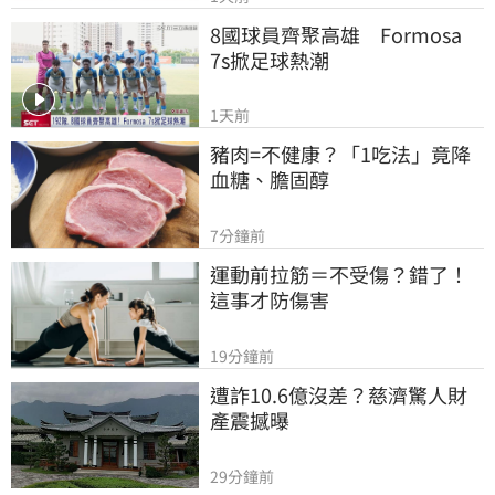
8國球員齊聚高雄　Formosa 
7s掀足球熱潮
1天前
豬肉=不健康？「1吃法」竟降
血糖、膽固醇
7分鐘前
運動前拉筋＝不受傷？錯了！
這事才防傷害
19分鐘前
遭詐10.6億沒差？慈濟驚人財
產震撼曝
29分鐘前