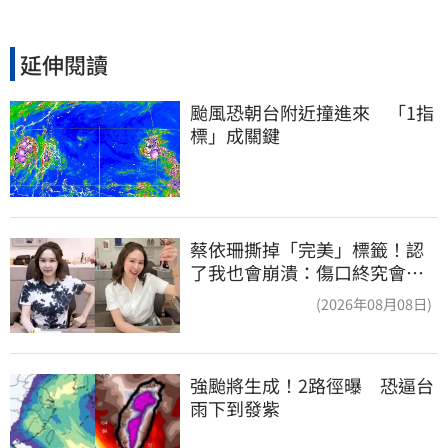
延伸閱讀
颱風恐朝台附近撞進來　「1指
標」成關鍵
蔡依珊撕掉「完美」標籤！認
了我也會崩潰：傷口終究會癒
合
(2026年08月08日)
強颱將生成！2路徑曝　恐逼台
雨下到發紫