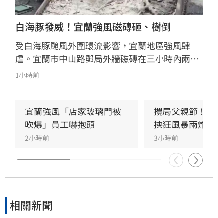
白海豚發威！宜蘭強風磁磚砸、樹倒
受白海豚颱風外圍環流影響，宜蘭地區強風肆
虐。宜蘭市中山路郵局外牆磁磚在三小時內兩度
剝落，武營街亦發生磁磚砸地險象，所幸無人傷
1小時前
亡。此外，五結與三星鄉傳出路樹倒塌，市區選
舉看板受強風吹襲搖搖欲墜，烏石港賞鯨船被迫
全面停駛。
宜蘭強風「店家玻璃門被
攪局父親節！中
吹爆」員工嚇抱頭
挾狂風暴雨炸雙
2小時前
3小時前
相關新聞