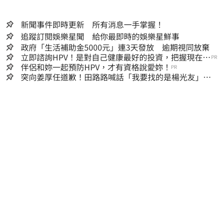
新聞事件即時更新 所有消息一手掌握！
追蹤訂閱娛樂星聞 給你最即時的娛樂星鮮事
政府「生活補助金5000元」連3天發放 逾期視同放棄
立即諮詢HPV！是對自己健康最好的投資，把握現在不
PR
嫌晚！
伴侶和妳一起預防HPV，才有資格說愛妳！
PR
突向姜厚任道歉！田路路喊話「我要找的是楊光友」：
當時太衝動