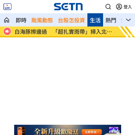
登入
即時
颱風動態
台股怎投資
生活
熱門
影音
準
白海豚擦邊過 「超扎實雨帶」掃入北台
Dee
灣
不住