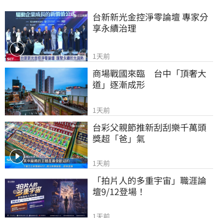
台新新光金控淨零論壇 專家分
享永續治理
1天前
商場戰國來臨　台中「頂奢大
道」逐漸成形
1天前
台彩父親節推新刮刮樂千萬頭
獎超「爸」氣
1天前
「拍片人的多重宇宙」職涯論
壇9/12登場！
1天前