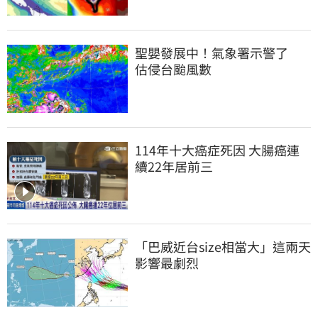
聖嬰發展中！氣象署示警了　
估侵台颱風數
114年十大癌症死因 大腸癌連
續22年居前三
「巴威近台size相當大」這兩天
影響最劇烈