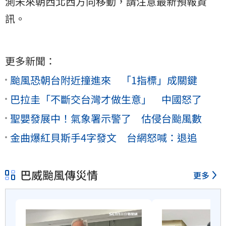
測未來朝西北西方向移動，請注意最新預報資
訊。
更多新聞：
颱風恐朝台附近撞進來 「1指標」成關鍵
巴拉圭「不斷交台灣才做生意」 中國怒了
聖嬰發展中！氣象署示警了 估侵台颱風數
金曲爆紅貝斯手4字發文 台網怒喊：退追
巴威颱風傳災情
更多