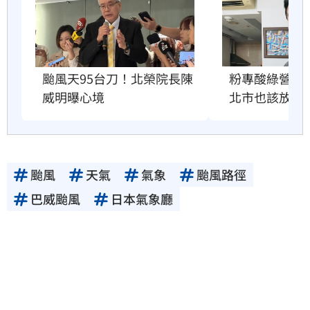
粉專酸綠營颱
颱風天95台刀！北榮院長陳
北市也該放4
威明曝心境
颱風
天氣
氣象
颱風路徑
巴威颱風
日本氣象廳