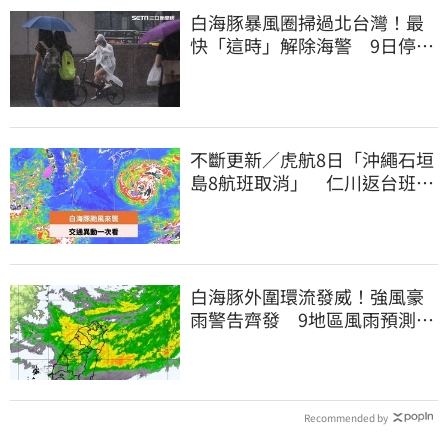
白海豚暴風圈掃過北台灣！最
快「這時」解除海警 9日停班
停課一覽
不斷更新／虎航8日「沖繩石垣
島8航班取消」 仁川返台班機
提前1天起飛
白海豚外圍環流發威！強風豪
雨警告齊發 9地區風雨預測達
停班課標準
Recommended by