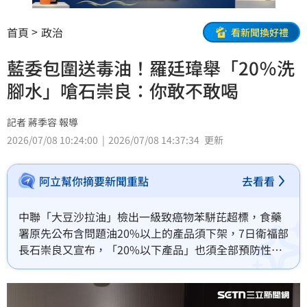
首頁
政治
看新聞換好禮
藍委包圍送毒油！羅廷瑋舉「20％洗
腳水」嗆石崇良：你敢不敢喝
記者 蔣季容 報導
2026/07/08 10:24:00
2026/07/08 14:37:34
更新
阿立幫你摘要新聞重點
去看看
中聯「大豆沙拉油」檢出一級致癌物苯駢芘超標，食藥
署原先公布含問題油20%以上的產品須下架，7日衛福部
長石崇良又宣布，「20%以下產品」也須全部預防性下
架。國民黨立委羅廷瑋今（8）日砲轟政策轉彎，並拿出
一瓶參雜20％洗腳水的礦泉水，要石崇良喝下肚。