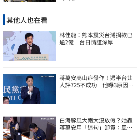
其他人也在看
林佳龍：熊本震災台灣捐款已
逾2億 台日情誼深厚
蔣萬安高山症發作！過半台北
人評725不成功 他曝3原因：
有生命危險
白海豚風大雨大沒放假？她轟
蔣萬安用「這句」卸責：風雨
無情、市長無感