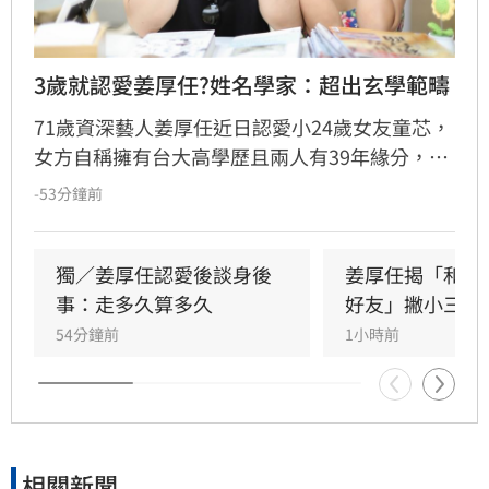
3歲就認愛姜厚任?姓名學家：超出玄學範疇
71歲資深藝人姜厚任近日認愛小24歲女友童芯，
女方自稱擁有台大高學歷且兩人有39年緣分，引
發熱議。隨後女方過往背景遭網友起底，包括多
-53分鐘前
重姓名及婚史遭質疑，網友紛紛提醒姜厚任防
騙。姓名學家吳睿穎指出，女方成年後兩度改姓
恐有違反姓名條例疑慮，且其自稱三歲即認定對
獨／姜厚任認愛後談身後
姜厚任揭「和女
方為老公的說法邏輯矛盾。吳睿穎直言，這段戀
事：走多久算多久
好友」撇小三傳
情的人設背景過於離奇，已完全超出玄學範疇，
54分鐘前
1小時前
引發各界對女方真實動機的廣泛討論，這段戀情
也因此成為近期演藝圈備受矚目的焦點話題。
相關新聞