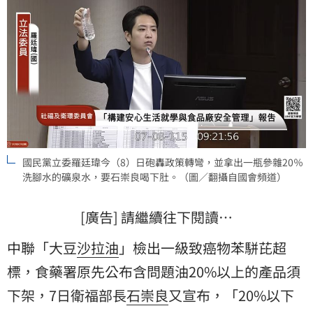
國民黨立委羅廷瑋今（8）日砲轟政策轉彎，並拿出一瓶參雜20％
洗腳水的礦泉水，要石崇良喝下肚。（圖／翻攝自國會頻道）
[廣告] 請繼續往下閱讀…
中聯「大豆
沙拉油
」檢出一級致癌物苯駢芘超
標，食藥署原先公布含問題油20%以上的產品須
下架，7日衛福部長
石崇良
又宣布，「20%以下