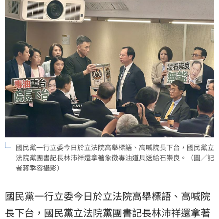
國民黨一行立委今日於立法院高舉標語、高喊院長下台，國民黨立
法院黨團書記長林沛祥還拿著象徵毒油道具送給石崇良。（圖／記
者蔣季容攝影）
國民黨一行立委今日於立法院高舉標語、高喊院
長下台，國民黨立法院黨團書記長林沛祥還拿著