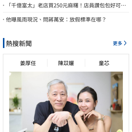
「千億富太」老店買250元麻糬！店員讚包包好可
愛 笑回：我自己做的
他曝風雨現況、問蔣萬安：放假標準在哪？
熱搜新聞
更多
姜厚任
陳苡孋
童芯