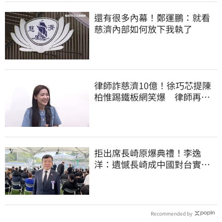
還有很多內幕！鄭運鵬：就看
慈濟內部如何放下我執了
律師詐慈濟10億！徐巧芯提陳
柏惟踢鐵板網笑爆 律師再曬1
照補刀
拒出席長崎原爆典禮！李逸
洋：遺憾長崎成中國對台實施
法律戰的執行工具
Recommended by