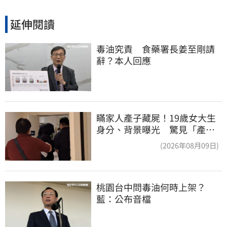
延伸閱讀
毒油究責　食藥署長姜至剛請
辭？本人回應
瞞家人產子藏屍！19歲女大生
身分、背景曝光 驚見「產檢
紀錄全空白」
(2026年08月09日)
桃園台中問毒油何時上架？
藍：公布音檔