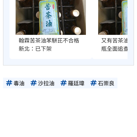
翰霖苦茶油苯駢芘不合格　
又有苦茶油苯駢
新北：已下架
瓶全面追查
毒油
沙拉油
羅廷瑋
石崇良