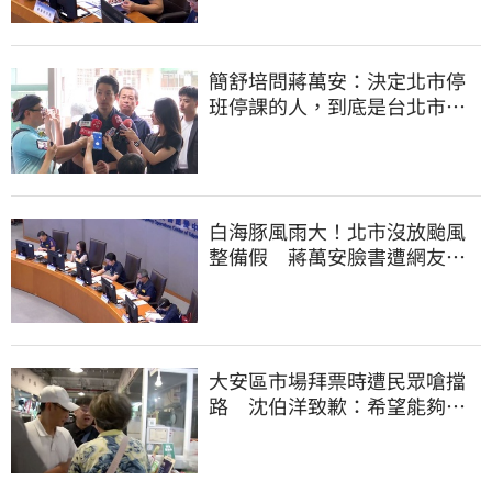
簡舒培問蔣萬安：決定北市停
班停課的人，到底是台北市
長，還是氣象署？
白海豚風雨大！北市沒放颱風
整備假 蔣萬安臉書遭網友灌
爆：標準在哪？
大安區市場拜票時遭民眾嗆擋
路 沈伯洋致歉：希望能夠精
進動線的引導