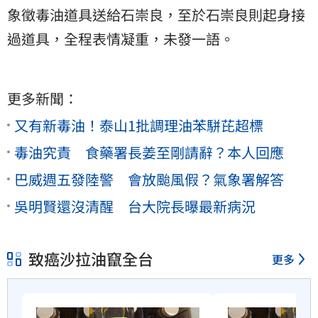
象徵毒油道具送給石崇良，至於石崇良則起身接
過道具，全程表情凝重，未發一語。
更多新聞：
又有新毒油！泰山1批調理油苯駢芘超標
毒油究責 食藥署長姜至剛請辭？本人回應
巴威週五發陸警 會放颱風假？氣象署解答
吳明賢還沒清醒 台大院長曝最新病況
致癌沙拉油竄全台
更多