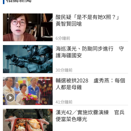
酸民疑「是不是有她X照？」　
黃智賢回嗆
6分鐘前
海巡漢光、防颱同步進行　守
護海疆國安
30分鐘前
輔選被拱2028　盧秀燕：每個
人都是母雞
41分鐘前
漢光42／實施炊爨演練　官兵
便當菜色曝光