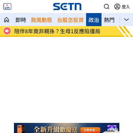
登入
即時
颱風動態
台股怎投資
政治
熱門
影音
第一桶金5百萬 不靠爸他授30歲達標秘
鬼門將
訣