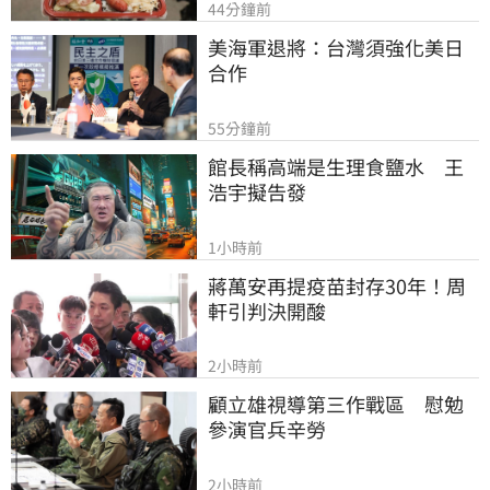
44分鐘前
美海軍退將：台灣須強化美日
合作
55分鐘前
館長稱高端是生理食鹽水　王
浩宇擬告發
1小時前
蔣萬安再提疫苗封存30年！周
軒引判決開酸
2小時前
顧立雄視導第三作戰區　慰勉
參演官兵辛勞
2小時前