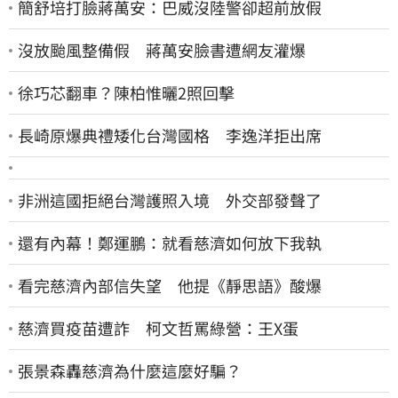
簡舒培打臉蔣萬安：巴威沒陸警卻超前放假
沒放颱風整備假 蔣萬安臉書遭網友灌爆
徐巧芯翻車？陳柏惟曬2照回擊
長崎原爆典禮矮化台灣國格 李逸洋拒出席
非洲這國拒絕台灣護照入境 外交部發聲了
還有內幕！鄭運鵬：就看慈濟如何放下我執
看完慈濟內部信失望 他提《靜思語》酸爆
慈濟買疫苗遭詐 柯文哲罵綠營：王X蛋
張景森轟慈濟為什麼這麼好騙？