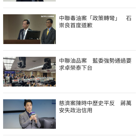
中聯毒油案「政策轉彎」　石
崇良首度道歉
中聯油品案　藍委強勢通過要
求卓榮泰下台
慈濟案陳時中歷史平反　蔣萬
安失政治信用