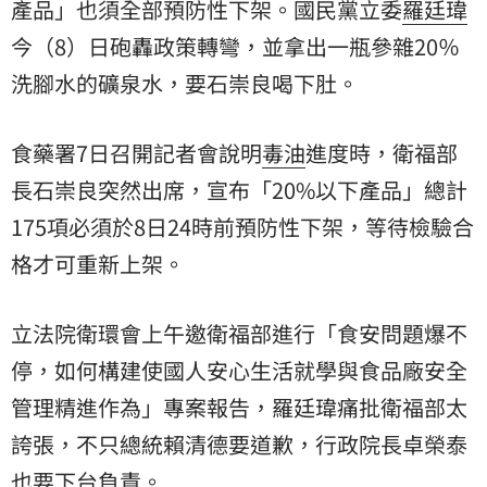
產品」也須全部預防性下架。國民黨立委
羅廷瑋
今（8）日砲轟政策轉彎，並拿出一瓶參雜20％
洗腳水的礦泉水，要石崇良喝下肚。
食藥署7日召開記者會說明
毒油
進度時，衛福部
長石崇良突然出席，宣布「20%以下產品」總計
175項必須於8日24時前預防性下架，等待檢驗合
格才可重新上架。
立法院衛環會上午邀衛福部進行「食安問題爆不
停，如何構建使國人安心生活就學與食品廠安全
管理精進作為」專案報告，羅廷瑋痛批衛福部太
誇張，不只總統賴清德要道歉，行政院長卓榮泰
也要下台負責。