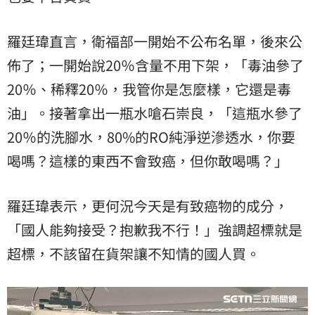
羅廷瑋直言，衛福部一開始不公布名單，後來公
佈了；一開始說20％含量不用下架，「毒油參了
20％、稀釋20％，我管你是怎麼樣，它還是毒
油」。接著拿出一瓶水嗆石崇良，「這瓶水參了
20％的洗腳水，80%的RO純淨逆滲透水，你要
喝嗎？這樣的東西不會致癌，但你敢喝嗎？」
羅廷瑋表示，更何況今天是有致癌物的成分，
「國人能夠接受？抱歉我不行！」強調超標就是
超標，不該留在貨架讓不知情的國人買。