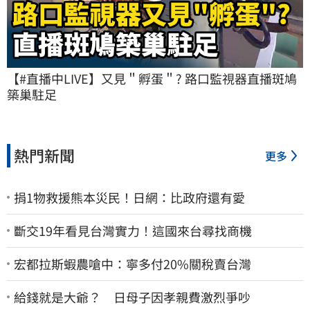
【#直播中LIVE】又見＂孵蛋＂? 路口監視器直播斑鳩
築巢駐足
熱門新聞
更多
捐1物救援熊本災民！日網：比政府還有愛
斷交19年看見台灣實力！這國來台尋找商機
宏都拉斯蝦農嗆中：寧多付20%關稅賣台灣
給錢就是大爺？ 日母子因孝親費激烈爭吵