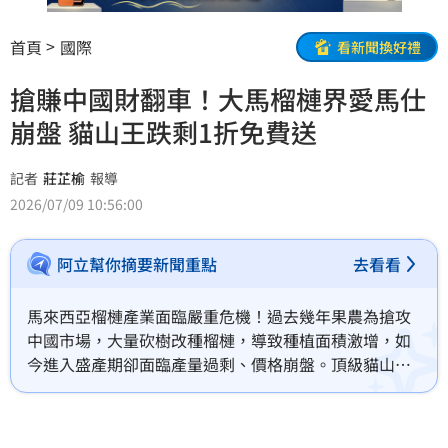
首頁
國際
看新聞換好禮
搶賺中國財翻車！大馬榴槤界愛馬仕
崩盤 貓山王跌剩1折免費送
記者
莊芷榆
報導
2026/07/09 10:56:00
阿立幫你摘要新聞重點
去看看
馬來西亞榴槤產業面臨嚴重危機！過去幾年果農為搶攻
中國市場，大量砍樹改種榴槤，導致種植面積激增，如
今進入盛產期卻面臨產量過剩、價格崩盤。頂級貓山王
零售價慘跌至原價1折，甚至出現免費贈送現象。為解決
供需失衡，大馬政府緊急投入資金收購止血，總理安華
更將於下月訪中，親自與中國商討解套方案。這場榴槤