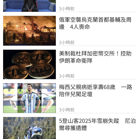
3小時前
俄軍空襲烏克蘭首都基輔及周
邊　4人喪命
3小時前
美制裁杜拜加密幣交所！控助
伊朗革命衛隊
3小時前
梅西父親病逝享壽68歲　一路
陪伴兒闖足壇
3小時前
5登山客2025年雪崩失蹤　尼泊
爾尋獲遺體