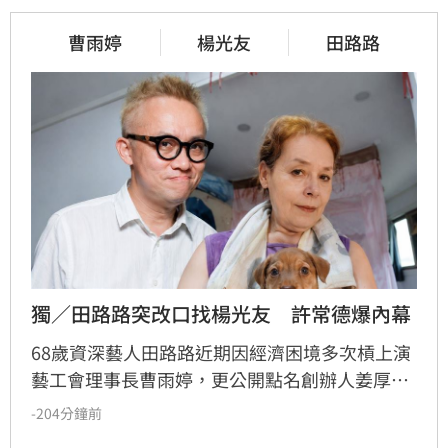
曹雨婷
楊光友
田路路
獨／田路路突改口找楊光友　許常德爆內幕
68歲資深藝人田路路近期因經濟困境多次槓上演
藝工會理事長曹雨婷，更公開點名創辦人姜厚任
出面，事後卻發文坦言搞錯對象，真正想找的是
-204分鐘前
前理事長楊光友。楊光友對此回應，質疑田路路