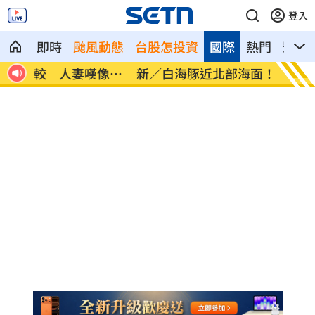
登入
即時
颱風動態
台股怎投資
國際
熱門
影音
像台
新／白海豚近北部海面！氣象署發豪雨特
南電Q
報