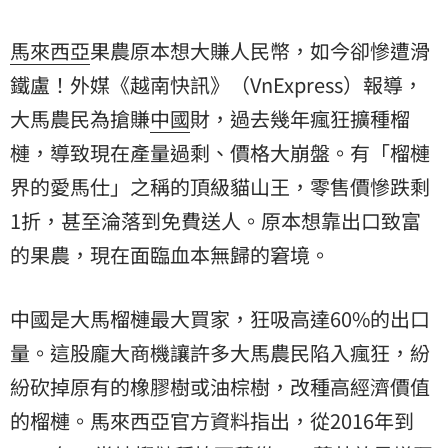
馬來西亞
果農原本想大賺人民幣，如今卻慘遭滑
鐵盧！外媒《越南快訊》（VnExpress）報導，
大馬農民為搶賺
中國
財，過去幾年瘋狂擴種
榴
槤
，導致現在產量過剩、價格大崩盤。有「榴槤
界的愛馬仕」之稱的頂級貓山王，零售價慘跌剩
1折，甚至淪落到免費送人。原本想靠出口致富
的果農，現在面臨血本無歸的窘境。
中國是大馬榴槤最大買家，狂吸高達60%的出口
量。這股龐大商機讓許多大馬農民陷入瘋狂，紛
紛砍掉原有的橡膠樹或油棕樹，改種高經濟價值
的榴槤。馬來西亞官方資料指出，從2016年到