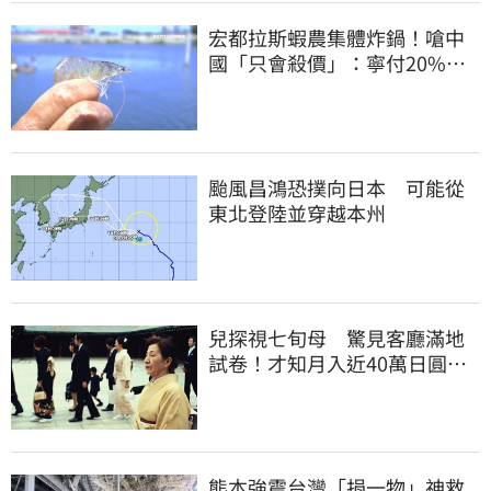
宏都拉斯蝦農集體炸鍋！嗆中
國「只會殺價」：寧付20%關
稅賣白蝦給台灣
颱風昌鴻恐撲向日本 可能從
東北登陸並穿越本州
兒探視七旬母 驚見客廳滿地
試卷！才知月入近40萬日圓
真相竟如此感人
熊本強震台灣「捐一物」神救