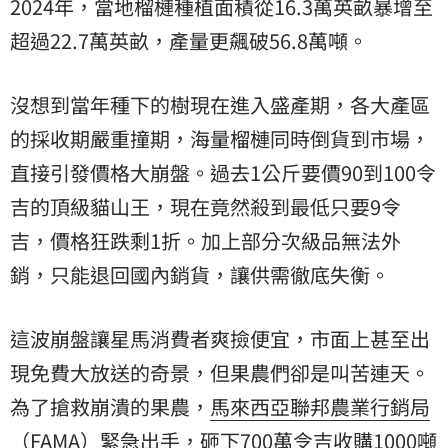
2024年，當地榴槤種植面積從16.3萬英畝暴增至
超過22.7萬英畝，產量更飆破56.8萬噸。
沒想到當年種下的樹現在進入盛產期，各大產區
的採收期嚴重撞期，海量榴槤同時倒貨到市場，
直接引發價格大崩盤。過去1公斤要價90到100令
吉的頂級貓山王，現在竟然殺到最低只要9令
吉，價格狂跌剩1折。加上部分次級品無法外
銷，只能退回國內銷貨，讓供需徹底失衡。
這波崩盤讓星馬消費者爽撿便宜，市面上甚至出
現免費大放送的奇景，但果農們卻是叫苦連天。
為了搶救崩潰的果農，
馬來西亞聯邦農業行銷局
（FAMA）緊急出手，砸下700萬令吉收購1000噸