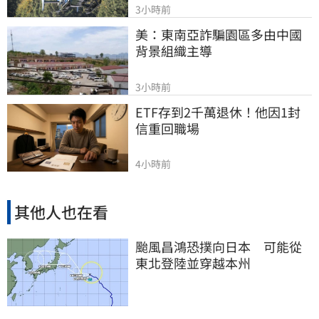
3小時前
美：東南亞詐騙園區多由中國
背景組織主導
3小時前
ETF存到2千萬退休！他因1封
信重回職場
4小時前
其他人也在看
颱風昌鴻恐撲向日本 可能從
東北登陸並穿越本州