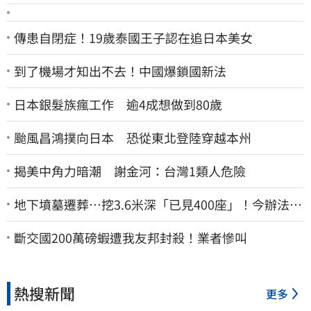
傳患自閉症！19歲泰國王子認在追日本美女
到了機場才知出不去！中國爆鎖國新法
日本銀髮族瘋工作 逾4成想做到80歲
颱風昌鴻撲向日本 恐從東北登陸穿越本州
揭美中角力暗潮 謝金河：台灣1類人危險
地下墳墓遷葬…挖3.6米深「已見400座」！今辦法會
安撫祖先
斷交國200萬磅蝦遭我友邦封殺！業者慘叫
熱搜新聞
更多