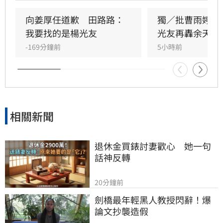
晚年困頓不應全歸咎於工會。對此，音樂人許常
德出面緩頰，建議田路路應先安頓好生活，並提
向姜厚任道歉　田路路：
獨／批曹雨婷帳
議透過口述歷史記錄資深藝人的故事。許常德同
我要找的是楊光友
光友再轟余天工
時批評現任理事長曹雨婷不應神隱，呼籲工會應
-169分鐘前
5小時前
展現具體作為照顧資深藝人，而非僅提供勞健保
功能。整起事件引發關注，田路路則強調目前先
處理身體狀況，後續發展仍待觀察。
相關新聞
退休金買錶討妻歡心　她一句
話神反轉
20分鐘前
劍橋最年輕黑人教授閃辭！爆
論文抄襲造假