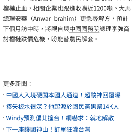
榴槤止血，相關企業也跟進收購近1200噸。大馬
總理安華（Anwar Ibrahim）更急尋解方，預計
下個月訪中時，將親自與
中國國務院
總理李強商
討榴槤跌價危機，盼能替農民解套。
更多新聞：
中國人入境硬闖本國人通道！超酸神回覆曝
揍矢板水很深？他起源於國民黨黑幫14K人
Windy預測偏北撞台！網嚇求：就地解散
下一座護國神山！訂單狂灌台灣