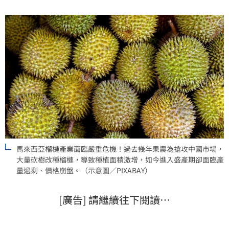
淘金熱因盲目擴產而夢碎，果農血本無歸，產業前景堪
憂。
馬來西亞榴槤產業面臨嚴重危機！過去幾年果農為搶攻中國市場，
大量砍樹改種榴槤，導致種植面積激增，如今進入盛產期卻面臨產
量過剩、價格崩盤。（示意圖／PIXABAY）
[廣告] 請繼續往下閱讀…