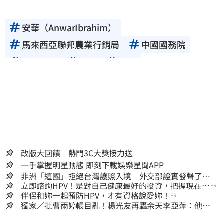
安華（AnwarIbrahim）
馬來西亞聯邦農業行銷局
中國國務院
馬來西亞
中國
榴槤
改版大回饋 熱門3C大獎接力送
一手掌握明星動態 即刻下載娛樂星聞APP
非洲「這國」拒絕台灣護照入境 外交部證實發聲了：
持續交涉聯繫
立即諮詢HPV！是對自己健康最好的投資，把握現在不
PR
嫌晚！
伴侶和妳一起預防HPV，才有資格說愛妳！
PR
獨家／批曹雨婷帳目亂！楊光友再轟余天李亞萍：他們
工會跟演藝圈沒關