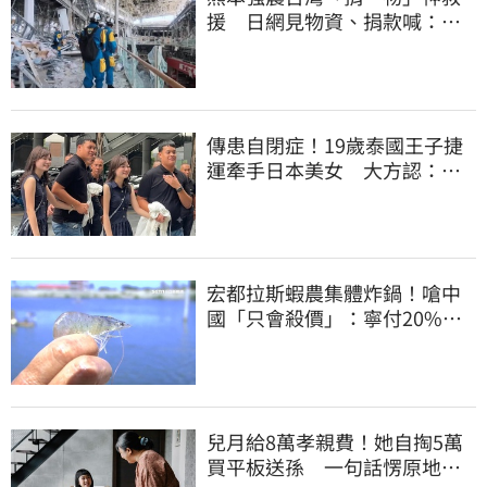
援 日網見物資、捐款喊：給
台灣統治算了
傳患自閉症！19歲泰國王子捷
運牽手日本美女 大方認：
「我在追她」
宏都拉斯蝦農集體炸鍋！嗆中
國「只會殺價」：寧付20%關
稅賣白蝦給台灣
兒月給8萬孝親費！她自掏5萬
買平板送孫 一句話愣原地