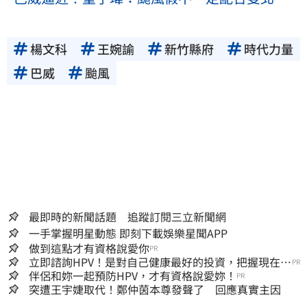
楊文科
王婉諭
新竹縣府
時代力量
巴威
颱風
最即時的新聞話題 追蹤訂閱三立新聞網
一手掌握明星動態 即刻下載娛樂星聞APP
做到這點才有資格說愛你
PR
立即諮詢HPV！是對自己健康最好的投資，把握現在不
PR
嫌晚！
伴侶和妳一起預防HPV，才有資格說愛妳！
PR
突遭王宇婕取代！鄭仲茵本尊發聲了 回應真實主因