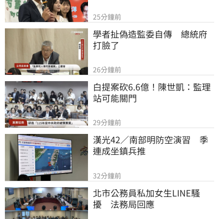
25分鐘前
學者扯偽造監委自傳　總統府
打臉了
26分鐘前
白提案砍6.6億！陳世凱：監理
站可能關門
29分鐘前
漢光42／南部明防空演習　季
連成坐鎮兵推
32分鐘前
北市公務員私加女生LINE騷
擾　法務局回應