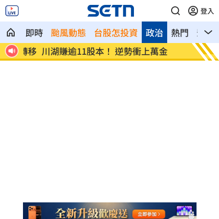
登入
即時
颱風動態
台股怎投資
政治
熱門
影音
期轉移
川湖賺逾11股本！ 逆勢衝上萬金
白海豚