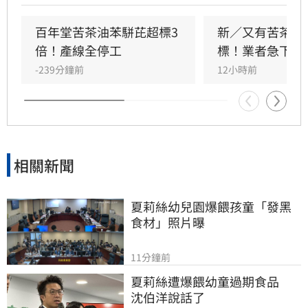
工，目前相關產品已預防性下架並停工。食藥署
說明，問題油品多為小型、前店後廠模式生產，
百年堂苦茶油苯駢芘超標3
新／又有苦茶油
茶籽來源與製程溫度差異大。為提升食安品質，
倍！產線全停工
標！業者急下架
食藥署將啟動輔導計畫。（記者：簡浩正）
-239分鐘前
12小時前
相關新聞
夏莉絲幼兒園爆餵孩童「發黑
食材」照片曝
11分鐘前
夏莉絲遭爆餵幼童過期食品　
沈伯洋說話了