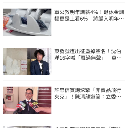
軍公教明年調薪4％！退休金調
幅更是上看6％ 將編入明年度
總預算
東發號遭出征塗掉簽名！沈伯
洋16字喊「雁過無聲」 萬人
讚：這就是高度
許忠信質詢炫耀「非賣品飛行
夾克」！陳清龍避答：立委質
詢各有專業