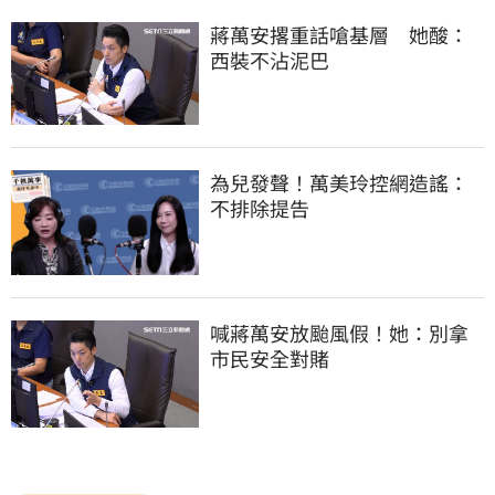
蔣萬安撂重話嗆基層　她酸：
西裝不沾泥巴
為兒發聲！萬美玲控網造謠：
不排除提告
喊蔣萬安放颱風假！她：別拿
市民安全對賭