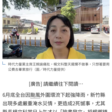
是「公假自費」一切合規。對此，時代力量黨主席王婉
諭今（9）日戳破楊文科所申報交流計劃中的三大謊言，
痛批楊文科整天擺爛不做事，只想著用公費去畢業旅
行。
時代力量黨主席王婉諭痛批，楊文科整天擺爛不做事，只想著要用
公費去畢業旅行（圖／時代力量提供）
[廣告] 請繼續往下閱讀…
6月底全台因
颱風
外圍環流下起強降雨，新竹縣
出現多處嚴重淹水災情，更造成2死憾事，尤其
縣長
楊文科
當日上午才以「臉書發文」授權鄉鎮