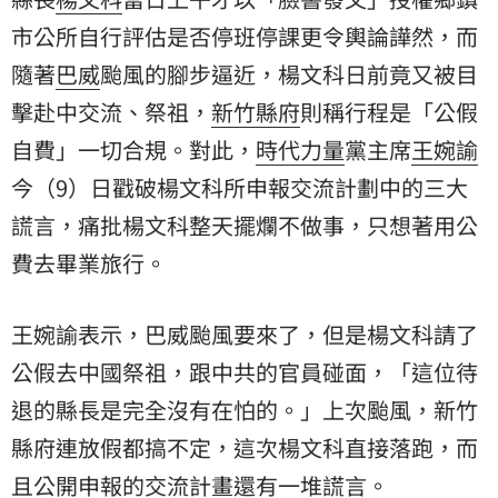
市公所自行評估是否停班停課更令輿論譁然，而
隨著
巴威
颱風的腳步逼近，楊文科日前竟又被目
擊赴中交流、祭祖，
新竹縣府
則稱行程是「公假
自費」一切合規。對此，
時代力量
黨主席
王婉諭
今（9）日戳破楊文科所申報交流計劃中的三大
謊言，痛批楊文科整天擺爛不做事，只想著用公
費去畢業旅行。
王婉諭表示，巴威颱風要來了，但是楊文科請了
公假去中國祭祖，跟中共的官員碰面，「這位待
退的縣長是完全沒有在怕的。」上次颱風，新竹
縣府連放假都搞不定，這次楊文科直接落跑，而
且公開申報的交流計畫還有一堆謊言。