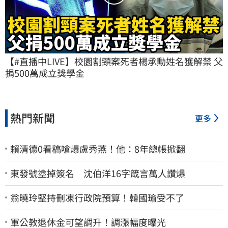
【#直播中LIVE】校園割頸案死者楊承勳姓名獲解禁 父
捐500萬成立獎學金
熱門新聞
更多
賴清德0看稿嗆爆盧秀燕！他：8年總帳掀翻
東發號塗掉簽名 沈伯洋16字箴言萬人讚爆
翁曉玲堅持刪凍行政院預算！韓國瑜受不了
軍公教退休金可望調升！調漲幅度曝光