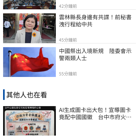
42分鐘前
雲林縣長身邊有共諜！前秘書
洩行程給中共
45分鐘前
中國祭出入境新規　陸委會示
警兩類人士
55分鐘前
其他人也在看
AI生成圖卡出大包！宣導圖卡
竟配中國國徽 台中市府火速
下架道歉