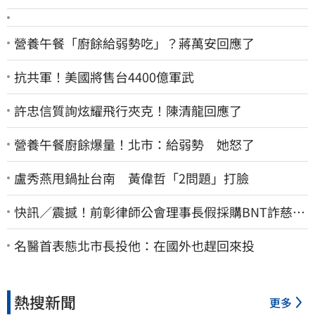
營養午餐「廚餘給弱勢吃」？蔣萬安回應了
抗共軍！美國將售台4400億軍武
許忠信質詢炫耀飛行夾克！陳清龍回應了
營養午餐廚餘爆量！北市：給弱勢 她怒了
盧秀燕甩鍋扯台南 黃偉哲「2問題」打臉
快訊／震撼！前彰律師公會理事長假採購BNT詐慈濟
10億、洗錢囤232kg黃金
名醫首表態北市長投他：在國外也趕回來投
熱搜新聞
更多