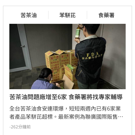
苦茶油
苯駢芘
食藥署
苦茶油問題廠增至6家 食藥署將找專家輔導
全台苦茶油食安連環爆，短短兩週內已有6家業
者產品苯駢芘超標。最新案例為聯廣國際販售的
「百年堂冷壓黃金苦茶油」，經檢出苯駢芘
-262分鐘前
6.3μg/kg不符規定，產品由嘉義鑫隆發公司代