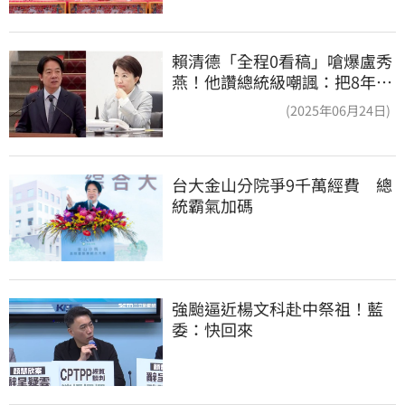
賴清德「全程0看稿」嗆爆盧秀
燕！他讚總統級嘲諷：把8年總
帳一次掀翻
(2025年06月24日)
台大金山分院爭9千萬經費　總
統霸氣加碼
強颱逼近楊文科赴中祭祖！藍
委：快回來