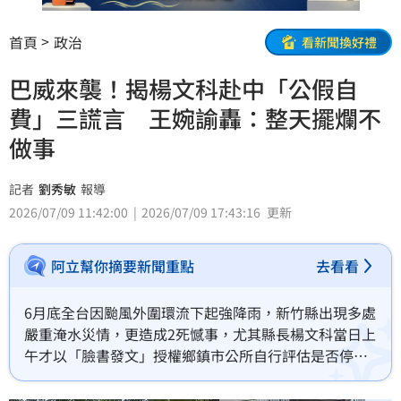
首頁
政治
看新聞換好禮
巴威來襲！揭楊文科赴中「公假自
費」三謊言 王婉諭轟：整天擺爛不
做事
記者
劉秀敏
報導
2026/07/09 11:42:00
2026/07/09 17:43:16
更新
阿立幫你摘要新聞重點
去看看
6月底全台因颱風外圍環流下起強降雨，新竹縣出現多處
嚴重淹水災情，更造成2死憾事，尤其縣長楊文科當日上
午才以「臉書發文」授權鄉鎮市公所自行評估是否停班
停課更令輿論譁然，而隨著巴威颱風的腳步逼近，楊文
科日前竟又被目擊赴中交流、祭祖，新竹縣府則稱行程