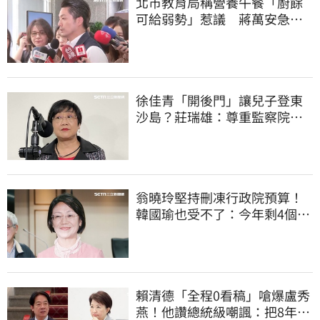
北市教育局稱營養午餐「廚餘
可給弱勢」惹議 蔣萬安急
喊：不會這樣做
徐佳青「開後門」讓兒子登東
沙島？莊瑞雄：尊重監察院調
查報告
翁曉玲堅持刪凍行政院預算！
韓國瑜也受不了：今年剩4個月
你思考一下
賴清德「全程0看稿」嗆爆盧秀
燕！他讚總統級嘲諷：把8年總