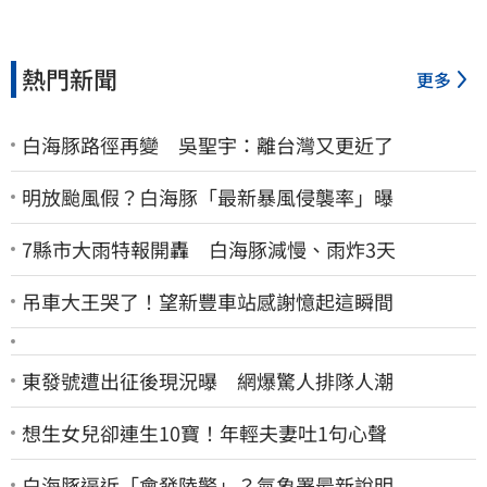
熱門新聞
更多
白海豚路徑再變 吳聖宇：離台灣又更近了
明放颱風假？白海豚「最新暴風侵襲率」曝
7縣市大雨特報開轟 白海豚減慢、雨炸3天
吊車大王哭了！望新豐車站感謝憶起這瞬間
東發號遭出征後現況曝 網爆驚人排隊人潮
想生女兒卻連生10寶！年輕夫妻吐1句心聲
白海豚逼近「會發陸警」？氣象署最新說明