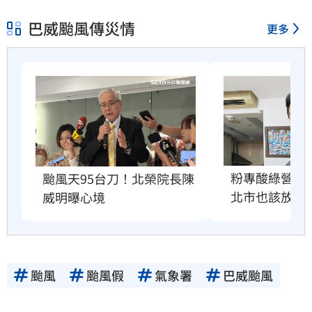
巴威颱風傳災情
更多
粉專酸綠營颱
颱風天95台刀！北榮院長陳
北市也該放4
威明曝心境
颱風
颱風假
氣象署
巴威颱風