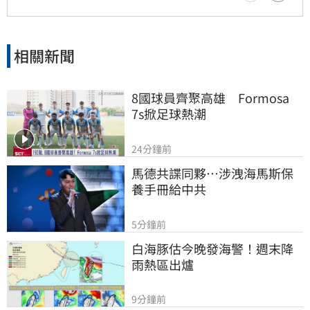
相關新聞
8國球員齊聚高雄　Formosa 
7s掀足球熱潮
24分鐘前
馬德共諜同夥…涉洩海馬斯保
養手冊給中共
5分鐘前
白海豚估今晚發海警！週末降
雨熱區出爐
9分鐘前