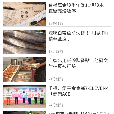
這檔萬金股半年賺11個股本　
直衝亮燈漲停
14分鐘前
嬤吃白帶魚防失智！「1動作」
精華全沒了
17分鐘前
店家忘用紙碗裝餐點！他發文
討拍反被打臉
21分鐘前
千禧之愛基金會攜7-ELEVEN推
「健康ACE」
24分鐘前
4大超商父親節「咖啡買1送1、