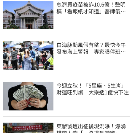
慈濟買疫苗被詐10.6億！聲明
稿「看報紙才知道」醫師傻
眼：太瞎了
白海豚颱風假有望？最快今午
發布海上警報 專家曝停班停
課機率
今迎立秋！「5星座、5生肖」
財運旺到爆 大樂透1億快下注
東發號遭出征後現況曝！爆湧
排隊人龍「一路排到轉彎」