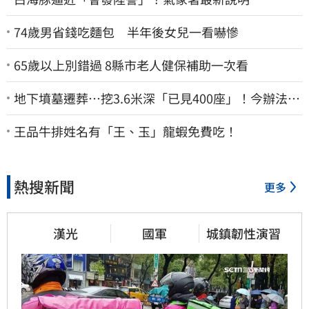
74歲男省錢吃麵包 半年後女兒一看嚇慘
65歲以上別錯過 8縣市老人健保補助一次看
地下墳墓遷葬…挖3.6米深「已見400座」！今辦法會
安撫祖先
王品牛排姓名有「王、玉」龍蝦免費吃！
熱搜新聞
更多
漢光
國軍
城鎮韌性演習