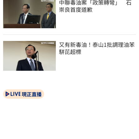
中聯毒油案「政策轉彎」　石
崇良首度道歉
又有新毒油！泰山1批調理油苯
駢芘超標
現正直播