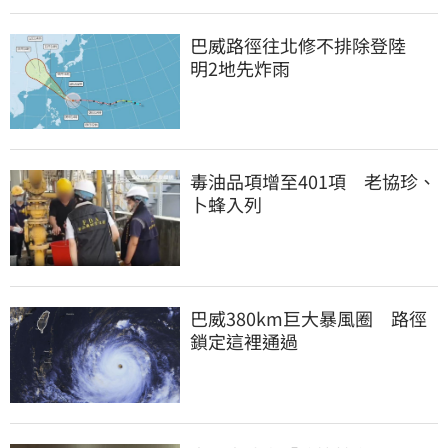
巴威路徑往北修不排除登陸　
明2地先炸雨
毒油品項增至401項　老協珍、
卜蜂入列
巴威380km巨大暴風圈　路徑
鎖定這裡通過