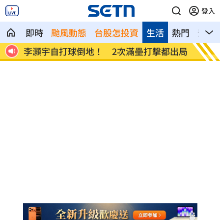
登入
即時
颱風動態
台股怎投資
生活
熱門
影音
出爐
李灝宇自打球倒地！ 2次滿壘打擊都出局
Min
相