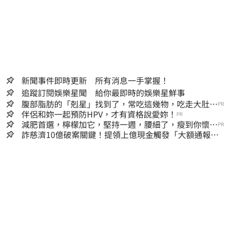
新聞事件即時更新 所有消息一手掌握！
追蹤訂閱娛樂星聞 給你最即時的娛樂星鮮事
腹部脂肪的「剋星」找到了，常吃這幾物，吃走大肚
PR
囊，瘦出小蠻腰
伴侶和妳一起預防HPV，才有資格說愛妳！
PR
減肥首選，檸檬加它，堅持一週，腰細了，瘦到你懷疑
PR
人生
詐慈濟10億破案關鍵！提領上億現金觸發「大額通報」
神鬼律師遭擊落內幕