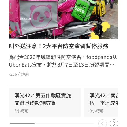
叫外送注意！2大平台防空演習暫停服務
為配合2026年城鎮韌性防空演習，foodpanda與
Uber Eats宣布，將於8月7日至13日演習期間暫
停全台各區域的外送與自取服務。兩大平台皆會
-326分鐘前
提前30分鐘關閉系統，並呼籲消費者提前下單避
開管制時段。
漢光42／第五作戰區實施
漢光42／南部
關鍵基礎設施防衛
習　季連成坐鎮
5小時前
9小時前