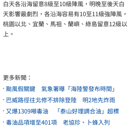
白天各沿海留意8級至10級陣風，明晚至後天白
天影響最劇烈，各沿海容易有10至11級強陣風，
桃園以北、宜蘭、馬祖、蘭嶼、綠島留意12級以
上。
更多新聞：
颱風假關鍵 氣象署曝「海陸警發布時間」
巴威路徑往北修不排除登陸 明2地先炸雨
又爆1309噸毒油 「泰山好理調合油」超標
毒油品項增至401項 老協珍、卜蜂入列