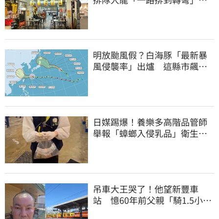
上萬網友力挺
明放颱風假？白海豚「最新暴
風侵襲率」出爐 這縣市飆
64％最高
日媒踢爆！養樂多高階品管師
舉報「蟑螂入侵乳品」衛生局
突擊稽查結果曝
吊車大王哭了！他望新豐車
站 憶60年前父親「騎1.5小時
單車載他圓夢」