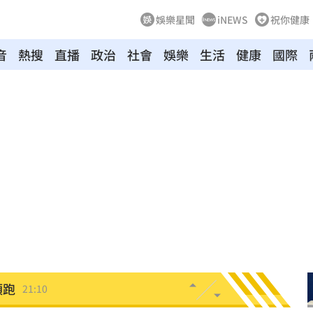
娛樂星聞
iNEWS
祝你健康
音
熱搜
直播
政治
社會
娛樂
生活
健康
國際
到你
21:19
原因
21:14
賠償
21:13
民調
21:11
AA
21:11
領跑
21:10
09