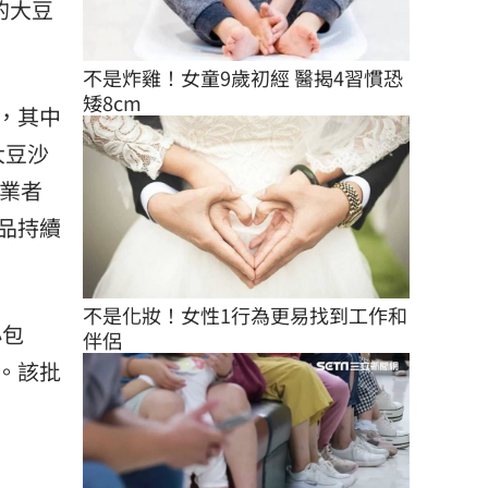
的大豆
不是炸雞！女童9歲初經 醫揭4習慣恐
矮8cm
，其中
大豆沙
等業者
品持續
不是化妝！女性1行為更易找到工作和
小包
伴侶
。該批