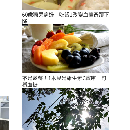
60歲糖尿病婦　吃飯1改變血糖奇蹟下
降
不是藍莓！1水果是維生素C寶庫　可
穩血糖