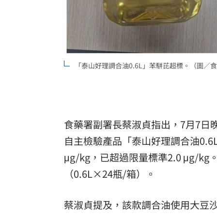
「泰山好理調合油0.6L」苯駢芘超標。（圖／
食藥署副署長蔡淑貞指出，7月7日
自主檢驗產品「泰山好理調合油0.6L
μg/kg，已超過限量標準2.0 μg/
（0.6L×24瓶/箱）。
蔡淑貞提及，該款調合油使用大豆