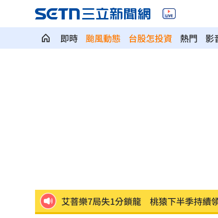
即時
颱風動態
台股怎投資
熱門
影
人妻問婆婆住院該扛嗎？網搖頭：輪不
台籍教師在中國被拘禁！海基會揭可能
公審燒烤攤賣臭酸食材 老闆無奈：願
AI模擬民意精準度驚人！TPOC發表矽基
台灣青少年公開賽 施友翔奪冠赴美闖NC
艾菩樂7局失1分鎖龍 桃猿下半季持續
雲林戴奧辛羊肉案 污染源已有眉目
21: