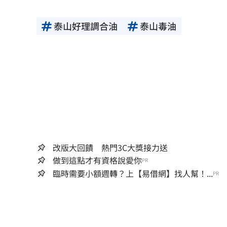
泰山好理調合油
泰山毒油
改版大回饋 熱門3C大獎接力送
做到這點才有資格說愛你
PR
臨時需要小額週轉？上【易借網】找人幫！...
PR