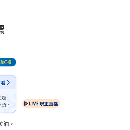
超標
換好禮
看看
芘超
現正直播
源頭發
拉油，