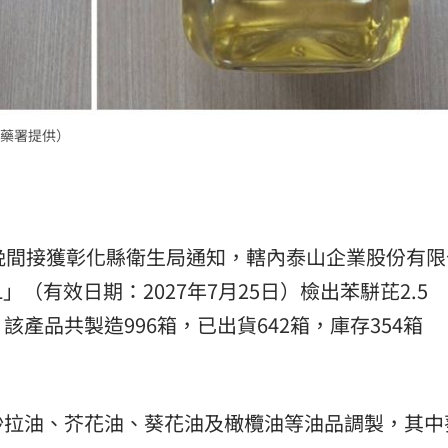
食藥署提供）
晚間接獲彰化縣衛生局通知，轄內泰山企業股份有限
」（有效日期：2027年7月25日）檢出苯駢芘2.5
kg。該產品共製造996箱，已出貨642箱，庫存354箱
沙拉油、芥花油、葵花油及橄欖油等油品調製，其中