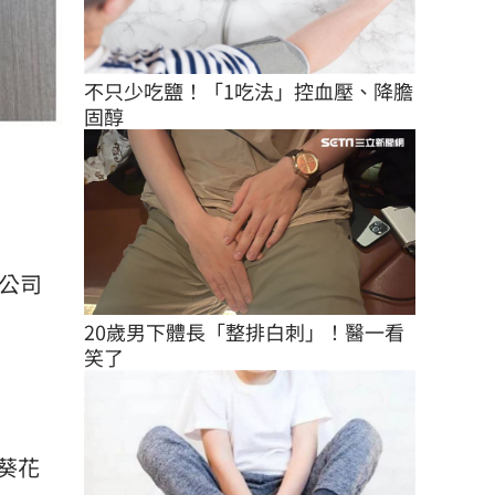
不只少吃鹽！「1吃法」控血壓、降膽
固醇
公司
20歲男下體長「整排白刺」！醫一看
笑了
葵花