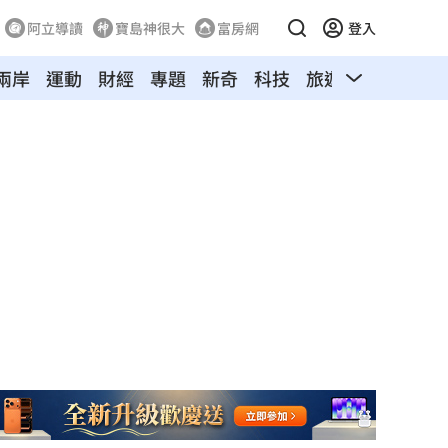
阿立導讀
寶島神很大
富房網
登入
兩岸
運動
財經
專題
新奇
科技
旅遊
汽車
寵物