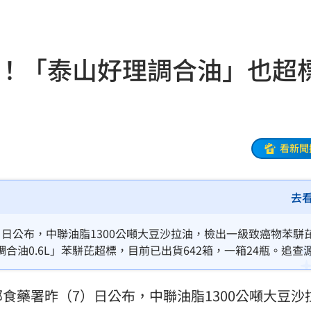
05
用
21:02
毒油！「泰山好理調合油」也
住民
21:01
20:54
延誤
20:54
看新聞
火
20:50
去
鼻酸
20:45
日公布，中聯油脂1300公噸大豆沙拉油，檢出一級致癌物苯駢
油0.6L」苯駢芘超標，目前已出貨642箱，一箱24瓶。追查
20:41
公噸流向泰山、福壽及福懋。
食藥署昨（7）日公布，中聯油脂1300公噸大豆沙
設施
20:40