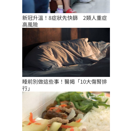
新冠升溫！8症狀先快篩　2類人重症
高風險
睡前別做這些事！醫揭「10大傷腎排
行」