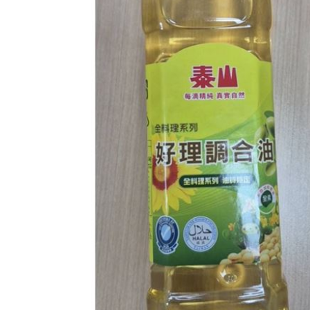
理想混蛋號召粉絲跨海追星吃美食！
18: