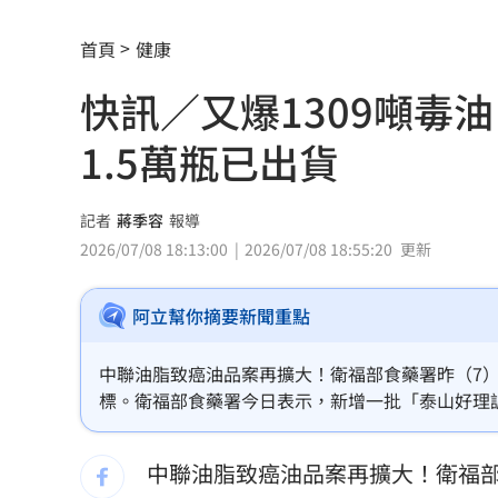
兆基債務風暴！林佑任移送北檢複訊
21:
首頁
健康
運發中心官網與品牌識別標誌 重磅啟
快訊／又爆1309噸
揭家族故事 沈伯洋：我阿嬤是越南新
1.5萬瓶已出貨
熟齡經濟藍海！中信金佈局「3大」策略
出國注意！桃機「這時」調整航班恐有
記者
蔣季容
報導
2026/07/08 18:13:00
2026/07/08 18:55:20
更新
獨／文博會爆爭議 假買家真代購引怒
阿立幫你摘要新聞重點
快訊／大樂透8/7中獎號碼出爐！
20:48
老翁「拐杖」殘殺85歲妻 行兇原因惹
中聯油脂致癌油品案再擴大！衛福部食藥署昨（7）
標。衛福部食藥署今日表示，新增一批「泰山好理調合
街頭制敵到公部門！陳勇正推防身教育
現來自中聯另一批號的大豆沙拉油，共1309.52
中聯油脂致癌油品案再擴大！衛福部
富邦人壽攜悍將 升級新莊球場無障礙