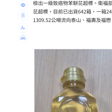
檢出一級致癌物苯駢芘超標。衛福
獨／曾被笑阿醜 她兼父職做2工養大女
芘超標，目前已出貨642箱，一箱
百億千金爆婚變 富少尪遭目擊當街吻
1309.52公噸流向泰山、福壽及福懋
幫忙照顧好銀髮族錢包！台新「3大」防
台灣彩券開獎直播中
20:31
LIVE三立+24小時直播
15:27
三立iNEWS新聞台線上直播
18:00
台彩父親節推新刮刮樂千萬頭獎超「爸
商場戰國來臨 台中「頂奢大道」逐漸
「拍片人的多重宇宙」職涯論壇9/12登
8國球員齊聚高雄 Formosa 7s掀足球