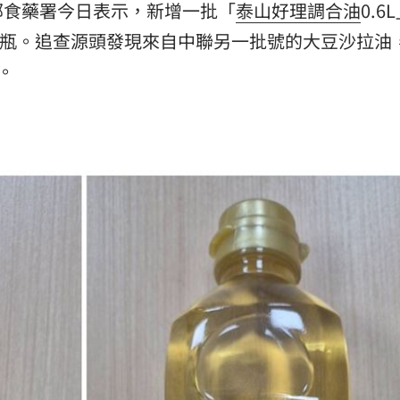
部食藥署今日表示，新增一批「
泰山好理調合油
0.6
兒
20:40
24瓶。追查源頭發現來自中聯另一批號的大豆沙拉油
小三
20:37
。
線
20:35
」氣
12:00
成形
12:00
場！
10:30
熱潮
10:00