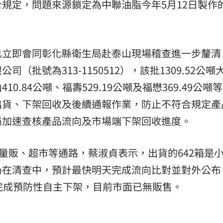
規定，問題來源鎖定為中聯油脂今年5月12日製作
已立即會同彰化縣衛生局赴泰山現場稽查進一步釐清
批號為313-1150512），該批1309.52公噸
.84公噸、福壽529.19公噸及福懋369.49公噸
出貨、下架回收及後續通報作業，防止不符合規定產
局加速查核產品流向及市場端下架回收進度。
入量販、超市等通路，蔡淑貞表示，出貨的642箱是
仍在清查中，預計最快明天完成流向比對並對外公布
完成預防性自主下架，目前市面已無販售。