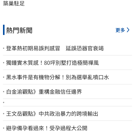
築巢駐足
熱門新聞
更多
登革熱初期易誤判感冒 延誤恐器官衰竭
獨鍾實木質感！80坪別墅打造極簡禪風
黑水事件是有機物分解！別為選舉亂噴口水
白金渝觀點》重構金融信任邊界
王文岳觀點》中共政治暴力的跨境輸出
避孕備孕看過來！受孕過程大公開