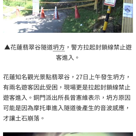
▲花蓮翡翠谷隧道
坍方
，警方拉起封鎖線禁止
遊
客
進入。
花蓮知名觀光景點翡翠谷，27日上午發生坍方，
有兩名遊客因此受困，現場更是拉起封鎖線禁止
遊客進入。銅門派出所長曾憲維表示，坍方原因
可能是因為摩托車進入隧道後產生的音波感應，
才讓土石崩落。