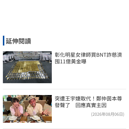
延伸閱讀
彰化明星女律師買BNT詐慈濟 
囤11億黃金曝
突遭王宇婕取代！鄭仲茵本尊
發聲了 回應真實主因
(2026年08月06日)