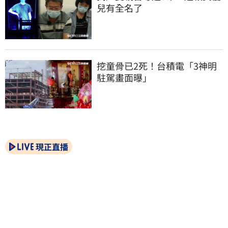
兒有全名了
挖童骨已2死！台積電「3神明
駐駕畫面曝」
現正直播