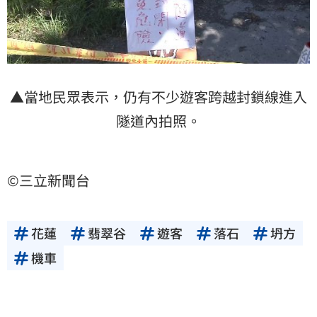
▲當地民眾表示，仍有不少遊客跨越封鎖線進入
隧道內拍照。
©三立新聞台
花蓮
翡翠谷
遊客
落石
坍方
機車