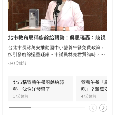
北市教育局稱廚餘給弱勢！吳思瑤轟：歧視
台北市長蔣萬安推動國中小營養午餐免費政策，
卻引發廚餘過量疑慮。市議員林亮君質詢時，教
育局長湯志民拋出將剩餘廚餘與剩食送交「食物
-141分鐘前
銀行」或弱勢團體交流，引發輿論譁然。民進黨
立委吳思瑤痛批，國民黨就是歧視弱勢的政黨，
蔣市府就是欺凌弱勢的政府，「蔣萬安還有臉講
北市稱營養午餐廚餘給弱
營養午餐「廚餘
食安？」
勢　沈伯洋發聲了
吃」？蔣萬安回
17分鐘前
47分鐘前