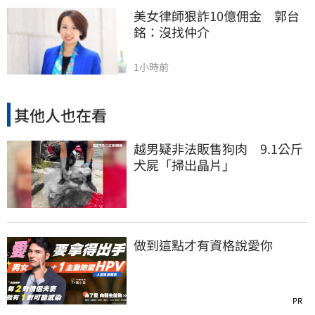
美女律師狠詐10億佣金　郭台
銘：沒找仲介
1小時前
其他人也在看
越男疑非法販售狗肉 9.1公斤
犬屍「掃出晶片」
做到這點才有資格說愛你
PR