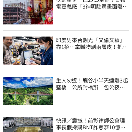
電嘉義廠「3神明駐駕畫面曝
光」
印度男來台觀光「又偷又騙」
靠1招…拿贓物剝兩層皮！把全
聯當提款機
生人勿近！鹿谷小半天連爆3起
墜橋 公所封橋辦「包公夜
審」替亡魂伸冤
快訊／震撼！前彰律師公會理
事長假採購BNT詐慈濟10億、