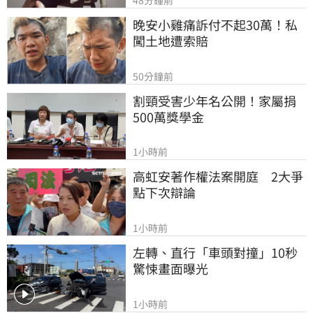
晚安小雞痛訴付不起30萬！私
闖土地遭索賠
50分鐘前
割頸受害少年名公開！家屬捐
500萬獎學金
1小時前
高虹安著作權法案開庭　2大爭
點下次辯論
1小時前
左轉、直行「車頭對撞」10秒
驚悚畫面曝光
1小時前