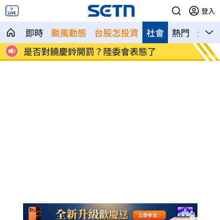
登入
即時
颱風動態
台股怎投資
社會
熱門
影音
」開
是否對饒慶鈴開罰？陸委會表態了
金曲男