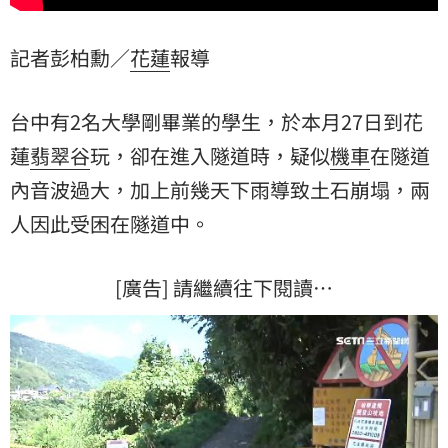
記者彭柏勳／
花蓮
報導
台中有2名大學剛畢業的學生，於本月27日到花
蓮
翡翠谷
玩，卻在進入隧道時，疑似
機車
在隧道
內音波過大，加上前幾天下雨導致土石崩塌，兩
人因此受困在隧道中。
[廣告] 請繼續往下閱讀…