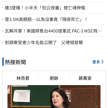
連3墜橋！小半天「包公夜審」替亡魂伸冤
墜3.5M高鋼筋…以為沒事竟「隔夜死亡」！
瓦解共軍！美國將售台4400億軍武 PAC-3 MSE飛彈
戰力曝
割頸案受害少年名能公開了 父哽咽發聲
熱搜新聞
更多
林亮君
廚餘
蔣萬安