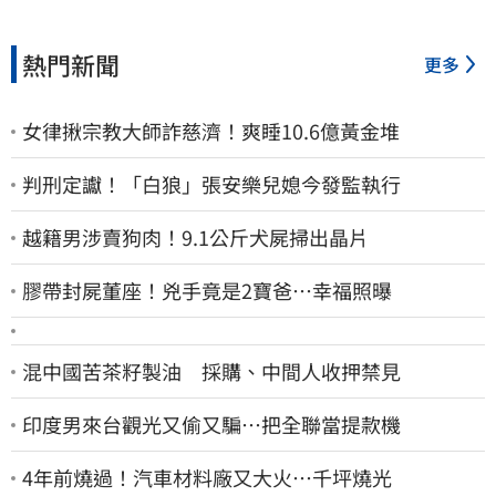
熱門新聞
更多
女律揪宗教大師詐慈濟！爽睡10.6億黃金堆
判刑定讞！「白狼」張安樂兒媳今發監執行
越籍男涉賣狗肉！9.1公斤犬屍掃出晶片
膠帶封屍董座！兇手竟是2寶爸…幸福照曝
混中國苦茶籽製油 採購、中間人收押禁見
印度男來台觀光又偷又騙…把全聯當提款機
4年前燒過！汽車材料廠又大火…千坪燒光