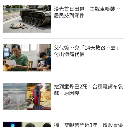
漢光首日出包！主戰車噴裝…
居民撿到零件
父代簽…兒「14天教召不去」
付出慘痛代價
挖到童骨已2死！台積電請布袋
戲…原因曝
獨／雙親苦等近3年　遭殺資優