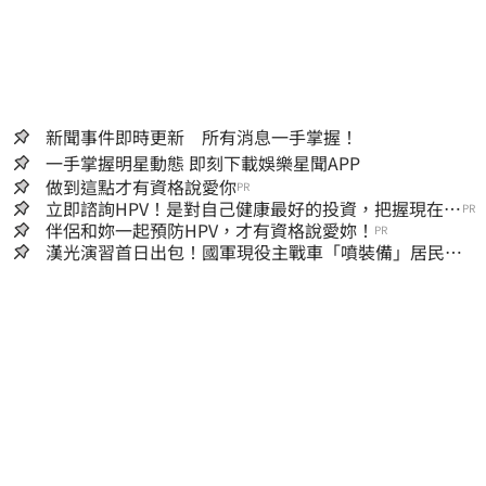
新聞事件即時更新 所有消息一手掌握！
一手掌握明星動態 即刻下載娛樂星聞APP
做到這點才有資格說愛你
PR
立即諮詢HPV！是對自己健康最好的投資，把握現在不
PR
嫌晚！
伴侶和妳一起預防HPV，才有資格說愛妳！
PR
漢光演習首日出包！國軍現役主戰車「噴裝備」居民撿
到零件…軍方說話了