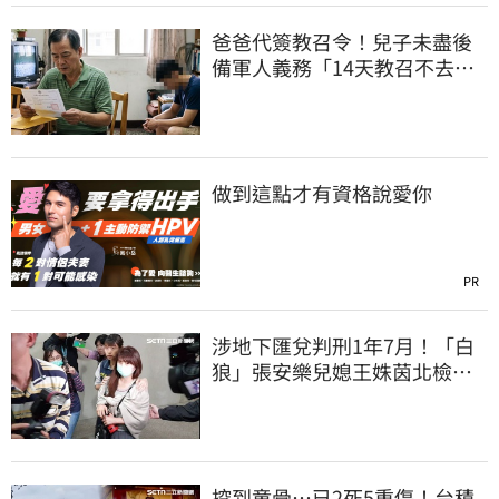
爸爸代簽教召令！兒子未盡後
備軍人義務「14天教召不去」
換3個月刑期
做到這點才有資格說愛你
PR
涉地下匯兌判刑1年7月！「白
狼」張安樂兒媳王姝茵北檢報
到、今發監執行
挖到童骨…已2死5重傷！台積