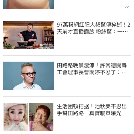
PR
97萬粉網紅肥大叔驚傳猝逝！2
天前才直播露臉 粉絲驚：一直
覺得怪
田路路晚景淒涼！許常德開轟
工會理事長曹雨婷不忍了：別
只包紅包慰問
生活困頓拮据！池秋美不忍出
手幫田路路 真實暖舉曝光