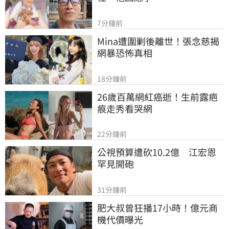
7分鐘前
Mina遭圍剿後離世！張念慈揭
網暴恐怖真相
18分鐘前
26歲百萬網紅癌逝！生前露疤
痕走秀看哭網
22分鐘前
公視預算遭砍10.2億　江宏恩
罕見開砲
31分鐘前
肥大叔曾狂播17小時！億元商
機代價曝光