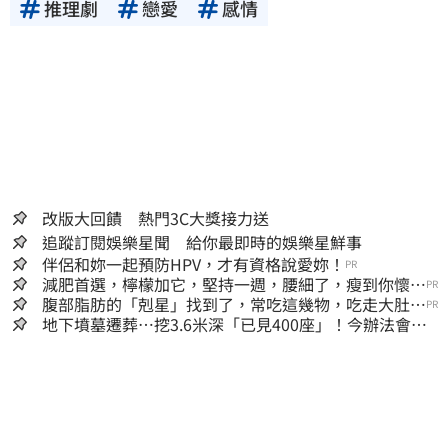
推理劇
戀愛
感情
改版大回饋 熱門3C大獎接力送
追蹤訂閱娛樂星聞 給你最即時的娛樂星鮮事
伴侶和妳一起預防HPV，才有資格說愛妳！
PR
減肥首選，檸檬加它，堅持一週，腰細了，瘦到你懷疑
PR
人生
腹部脂肪的「剋星」找到了，常吃這幾物，吃走大肚
PR
囊，瘦出小蠻腰
地下墳墓遷葬…挖3.6米深「已見400座」！今辦法會安
撫祖先