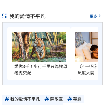
我的愛情不平凡
更多
愛你3千！步行千里只為找母
《不平凡》最
老虎交配
尺度大開
我的愛情不平凡
陳敬宣
華劇