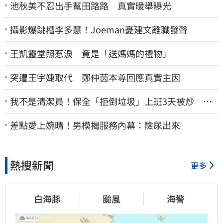
池秋美不忍出手幫田路路 真實暖舉曝光
攝影爆跳槽李多慧！Joeman憂建文離職發聲
王凱靈堂照惹淚 竟是「送媽媽的禮物」
突遭王宇婕取代 鄭仲茵本尊回應真實主因
我不是清潔員！保全「拒倒垃圾」上班3天被炒 找
法院討公道結果出爐
差點愛上婉晴！男模揭服務內幕：險尿出來
熱搜新聞
更多
白海豚
颱風
海警