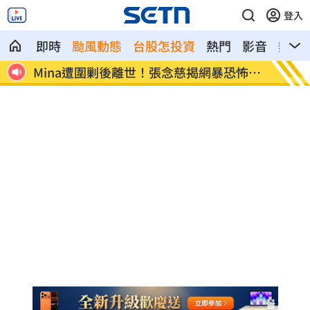
登入
即時
颱風動態
台股怎投資
熱門
影音
熱搜
怖真
這檔萬金股半年賺11個股本 直衝亮燈漲
慈濟被
停
歉