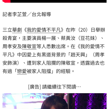
記者李芷萱／台北報導
三立
華劇
《
我的愛情不平凡
》在昨（20）日舉辦
殺青宴，主要演員楊一展、蔡黃汝（豆花妹）、
周孝安及
陳敬宣
等人悉數出席。在《我的愛情不
平凡》中因愛上有黑道背景的「趙天興」（周孝
安飾演）、遭到家人阻攔的陳敬宣，透露過去也
有過「
戀愛
被家人阻擋」的經驗。
[廣告] 請繼續往下閱讀…