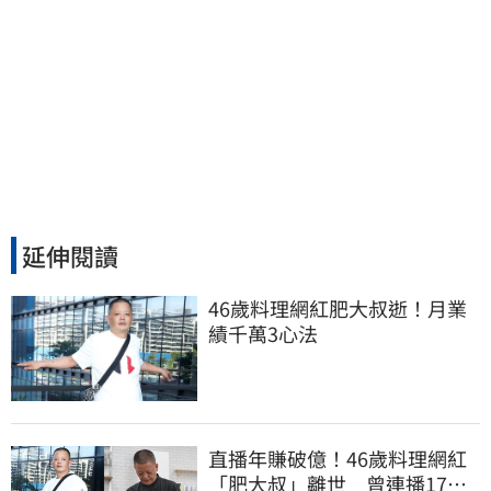
延伸閱讀
46歲料理網紅肥大叔逝！月業
績千萬3心法
直播年賺破億！46歲料理網紅
「肥大叔」離世 曾連播17小