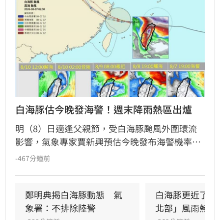
白海豚估今晚發海警！週末降雨熱區出爐
明（8）日適逢父親節，受白海豚颱風外圍環流
影響，氣象專家賈新興預估今晚發布海警機率
高。週末期間，台中以北及東北角慎防較大雨
-467分鐘前
勢，北部沿海與恆春半島需留意強陣風。下週一
起轉受西南風影響，嘉義以南進入長降雨期，提
醒民眾留意天氣變化。此外，今起至14日花東地
鄭明典揭白海豚動態　氣
白海豚更近了！
區需防焚風，且8月底前全台降雨機率偏高，特
象署：不排除陸警
北部」風雨熱區