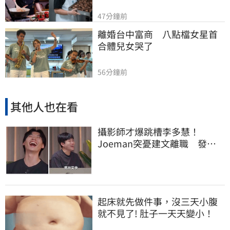
47分鐘前
離婚台中富商　八點檔女星首
合體兒女哭了
56分鐘前
其他人也在看
攝影師才爆跳槽李多慧！
Joeman突憂建文離職 發聲
「其實我很清楚」
起床就先做件事，沒三天小腹
就不見了! 肚子一天天變小！