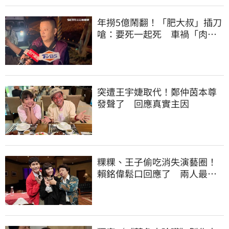
年撈5億鬧翻！「肥大叔」插刀
嗆：要死一起死 車禍「肉眼
酒測」惹怒網
突遭王宇婕取代！鄭仲茵本尊
發聲了 回應真實主因
粿粿、王子偷吃消失演藝圈！
賴銘偉鬆口回應了 兩人最新
近況曝光