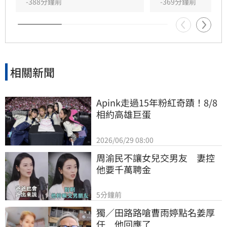
別是南部地區，建議民眾提前做好防颱準備。
-388分鐘前
-369分鐘前
相關新聞
Apink走過15年粉紅奇蹟！8/8
相約高雄巨蛋
2026/06/29 08:00
周渝民不讓女兒交男友　妻控
他要千萬聘金
5分鐘前
獨／田路路嗆曹雨婷點名姜厚
任　他回應了