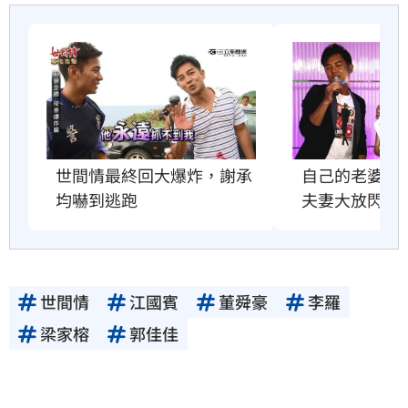
世間情最終回大爆炸，謝承
自己的老婆自
均嚇到逃跑
夫妻大放閃
世間情
江國賓
董舜豪
李羅
梁家榕
郭佳佳