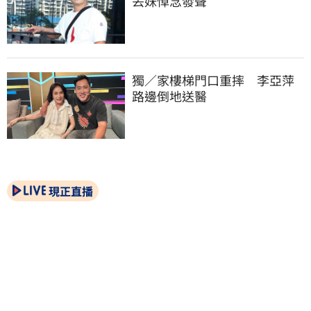
丟妹悼念發聲
獨／家樓梯門口重摔　李亞萍
路邊倒地送醫
現正直播