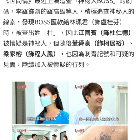
《世間情》最近上演追查「神秘人BOSS」的劇
碼，李羅飾演的羅高雄等人，積極追查神秘人的
線索，發現BOSS匯款給林珮君（飾盧桂芬）
時，被查出姓「杜」，因此
江國賓（飾杜仁德）
被懷疑是神祕人，但隨後
董舜豪（飾柯展裕）
、
梁家榕（飾程人鳳）
，也因為刺青記號和可疑的
見面，陸續加入被懷疑的行列。