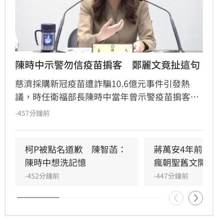
陳時中示警勿信疫苗掮客　鄭麗文竟扯這句
慈濟採購新冠疫苗遭詐騙10.6億元事件引發熱
議，時任衛福部長陳時中當年曾示警疫苗掮客風
險，卻遭藍白陣營猛烈抨擊，如今真相大白引發
-457分鐘前
輿論反思。國民黨主席鄭麗文對此表示，儘管慈
濟出於善意，但政府仍應負起責任，並怒斥陳時
中與時任閣揆蘇貞昌當年知情卻未積極逮捕掮
柯P被點名道歉　陳智菡：
蔣萬安4年前嗆
客，應下台並向大眾道歉。鄭麗文強調，即便慈
陳時中想洗記憶
瘋朝聖舊文開酸
濟遭詐騙，仍對其貢獻表達感謝
-452分鐘前
-447分鐘前