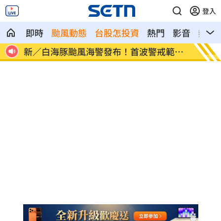
登入
即時
颱風動態
台股怎投資
熱門
影音
熱搜
範圍
盤後／台股跌破3日均線 資金遁入4族群
交談7