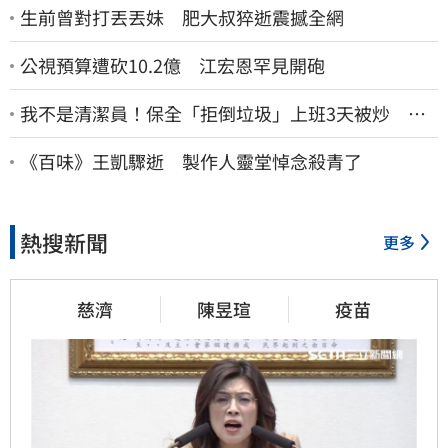
生前曾對打丟丟妹 肥大叔猝逝震撼全網
公視預算遭砍10.2億 江宏恩罕見開砲
我不是清潔員！保全「拒倒垃圾」上班3天被炒 找
法院討公道結果出爐
《百味》王凱驟逝 製作人靈堂悼念殺青了
熱搜新聞
更多
慈濟
陳昱瑄
疫苗