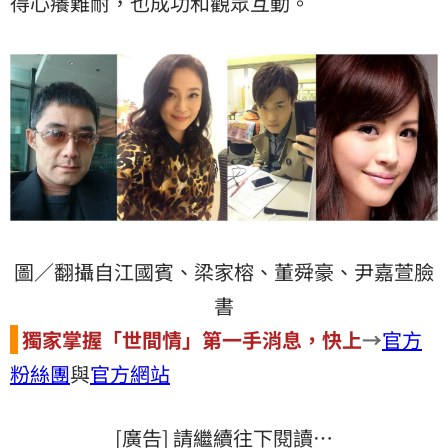
得心癢難耐，也成功和觀眾互動。
圖／翻攝自江國賓、梁家榕、董舜豪、尹嘉萱臉
書
獨家掌握「世間情」第一手消息，快上
→
官方
粉絲團
與
官方網站
[廣告] 請繼續往下閱讀…