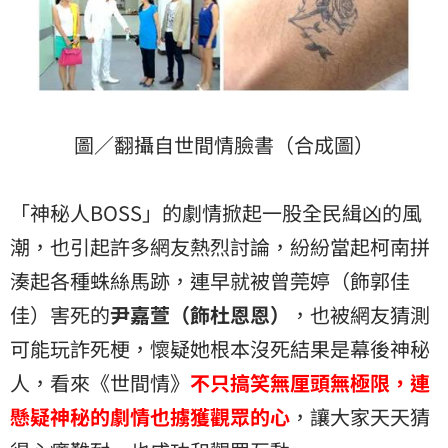
圖／翻攝自世間情臉書（合成圖）
「神秘人BOSS」的劇情掀起一股全民緝凶的風
潮，也引起許多網友熱烈討論，紛紛當起柯南拼
湊起各種蛛絲馬跡，連早就被曾莞婷（飾郭佳
佳）害死的
尹嘉萱（飾杜恩恩）
，也被網友猜測
可能玩詐死梗，懷疑她根本沒死結果是幕後神秘
人，看來《世間情》
不只搞笑無厘頭無極限，連
懸疑神秘的劇情也擄獲觀眾的心
，讓大家天天猜