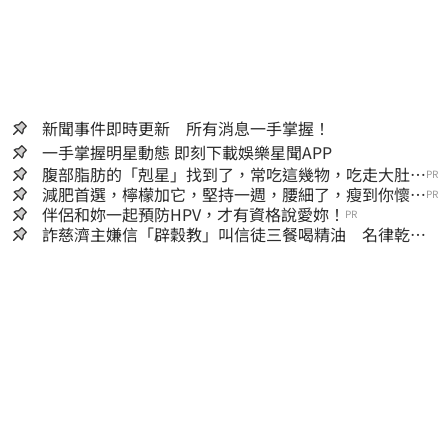
新聞事件即時更新 所有消息一手掌握！
一手掌握明星動態 即刻下載娛樂星聞APP
腹部脂肪的「剋星」找到了，常吃這幾物，吃走大肚
PR
囊，瘦出小蠻腰
減肥首選，檸檬加它，堅持一週，腰細了，瘦到你懷疑
PR
人生
伴侶和妳一起預防HPV，才有資格說愛妳！
PR
詐慈濟主嫌信「辟穀教」叫信徒三餐喝精油 名律乾女
兒卻吃鮑魚喝紅酒