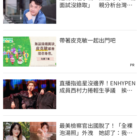
面試沒錄取」 親分析台灣職
場現況這樣說
帶著皮克敏一起出門吧
PR
直播指追星沒邊界！ENHYPEN
成員西村力捲輕生爭議 挨
批：獨厚國外粉絲
最美檢察官出國脫了！「全裸
泡湯照」外洩 她認了：我一
大突破