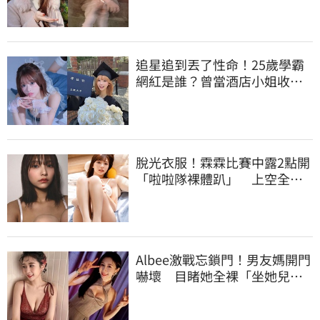
追星追到丟了性命！25歲學霸
網紅是誰？曾當酒店小姐收入
破億 警方證實
脫光衣服！霖霖比賽中露2點開
「啦啦隊裸體趴」 上空全裸
被看光光
Albee激戰忘鎖門！男友媽開門
嚇壞 目睹她全裸「坐她兒子
身上」