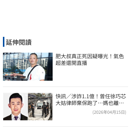
延伸閱讀
肥大叔真正死因疑曝光！氣色
超差還開直播
快訊／涉詐1.1億！曾任徐巧芯
大姑律師棄保跑了…媽也離
境 桃檢發通緝
(2026年04月15日)