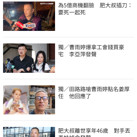
為5億商機翻臉　肥大叔插刀：
要死一起死
獨／曹雨婷爆拿工會錢買豪
宅　李亞萍發聲
獨／田路路嗆曹雨婷點名姜厚
任　他回應了
肥大叔離世享年46歲　對手丟