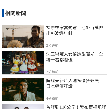
相關新聞
裸辭在家當奶爸　他砸百萬做
出AI破億神劇
2分鐘前
沈玉琳驚人女僕造型曝光　全
場一看都嚇傻
2分鐘前
阮經天新片入選多倫多影展　
日本導演狂讚
4分鐘前
曾胖到116公斤！紫布爾揭肥胖