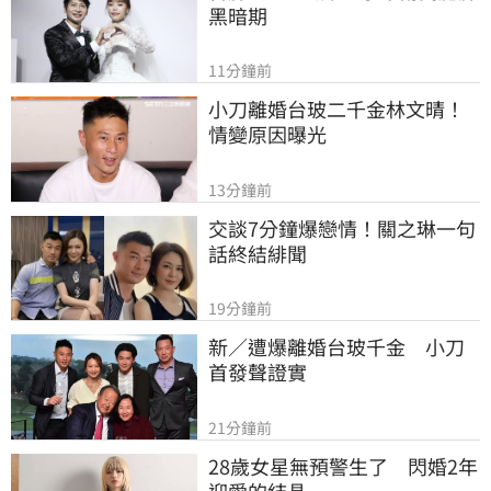
黑暗期
11分鐘前
小刀離婚台玻二千金林文晴！
情變原因曝光
13分鐘前
交談7分鐘爆戀情！關之琳一句
話終結緋聞
19分鐘前
新／遭爆離婚台玻千金　小刀
首發聲證實
21分鐘前
28歲女星無預警生了　閃婚2年
迎愛的結晶