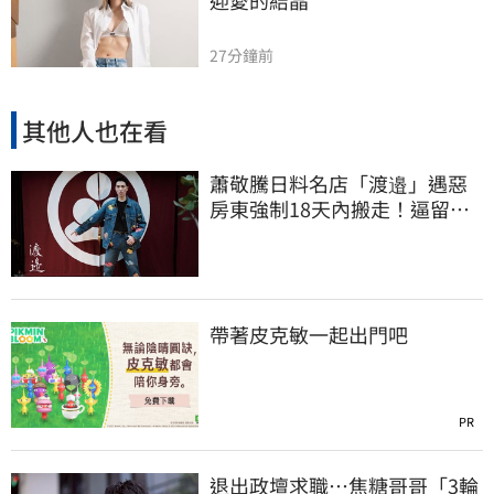
27分鐘前
其他人也在看
蕭敬騰日料名店「渡邉」遇惡
房東強制18天內搬走！逼留裝
潢：好聚好散
帶著皮克敏一起出門吧
PR
退出政壇求職…焦糖哥哥「3輪