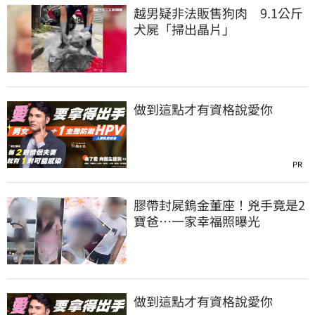
越男疑非法販售狗肉 9.1公斤
犬屍「掃出晶片」
做到這點才有資格說愛你
PR
膠帶封屍鎢金董座！兇手竟是2
寶爸…一家幸福照曝光
做到這點才有資格說愛你