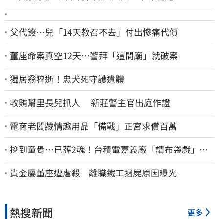
父代簽…兒「14天教召不去」付出慘痛代價
董座命案真空12天…警拜「這間廟」就破案
獨居翁猝逝！忠犬死守護遺體
收賄幫里長兒抓人 新莊警主官出庭作證
電商老闆藏情趣用品「備戰」正宮求償百萬
挖到童骨…已葬2魂！台積電嘉義廠「請布袋戲」原
因曝
貴金屬董座遭虐殺 離職鐵工捆屍原因曝光
熱搜新聞
更多