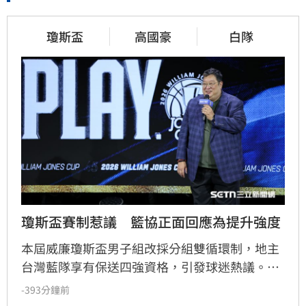
瓊斯盃
高國豪
白隊
瓊斯盃賽制惹議　籃協正面回應為提升強度
本屆威廉瓊斯盃男子組改採分組雙循環制，地主
台灣藍隊享有保送四強資格，引發球迷熱議。籃
協副理事長文大培親自回應，強調賽制調整旨在
-393分鐘前
提升賽事張力與精彩度，並直言今年整體競爭強