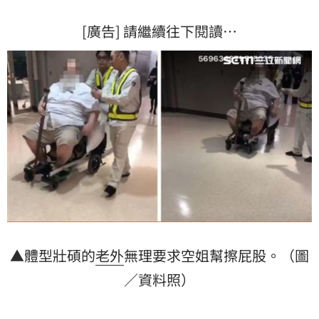
[廣告] 請繼續往下閱讀…
▲體型壯碩的
老外
無理要求空姐幫擦屁股。（圖
／資料照）