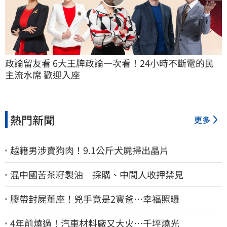
政論留友看 6大王牌政論一次看！24小時不斷電的民
主流水席 歡迎入座
熱門新聞
更多
越籍男涉賣狗肉！9.1公斤犬屍掃出晶片
混中國苦茶籽製油 採購、中間人收押禁見
膠帶封屍董座！兇手竟是2寶爸…幸福照曝
4年前燒過！汽車材料廠又大火…千坪燒光