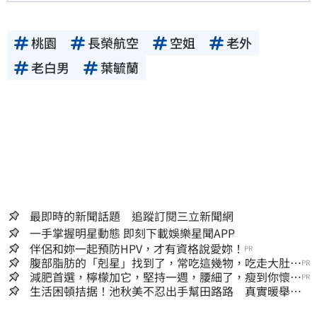
桃園
長榮航空
空姐
老外
老白男
葉毓蘭
最即時的新聞話題 追蹤訂閱三立新聞網
一手掌握明星動態 即刻下載娛樂星聞APP
伴侶和妳一起預防HPV，才有資格說愛妳！
PR
腹部脂肪的「剋星」找到了，常吃這幾物，吃走大肚
PR
囊，瘦出小蠻腰
減肥首選，檸檬加它，堅持一週，腰細了，瘦到你懷疑
PR
人生
生活困頓拮据！池秋美不忍出手幫田路路 真實暖舉曝
光