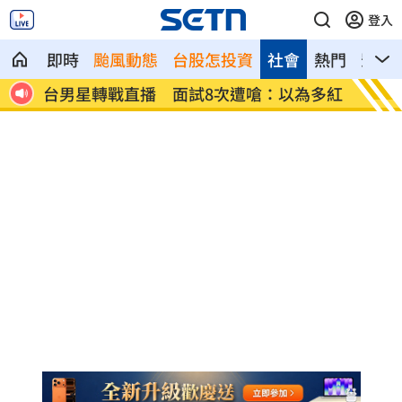
登入
即時
颱風動態
台股怎投資
社會
熱門
影音
為多紅
全聯、萬家福防空演習「暫停電子支
淡出1
付」！