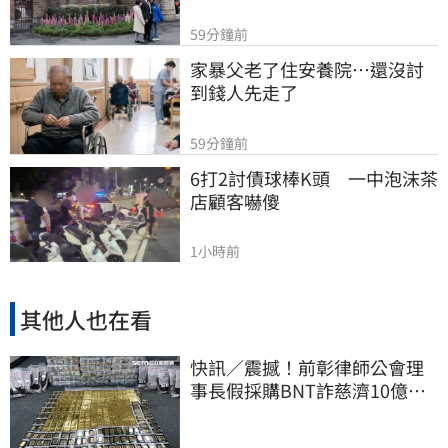
59分鐘前
家暴父老了住安養院…還沒討
到錢人先走了
59分鐘前
6打2討債球棒K頭　一中泡沫茶
店顧客嚇傻
1小時前
其他人也在看
快訊／震撼！前彰律師公會理
事長假採購BNT詐慈濟10億、
洗錢囤232kg黃金