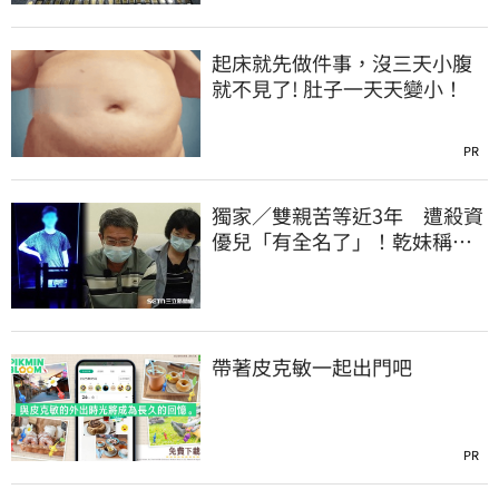
起床就先做件事，沒三天小腹
就不見了! 肚子一天天變小！
PR
獨家／雙親苦等近3年 遭殺資
優兒「有全名了」！乾妹稱賠
償恐毀她未來
帶著皮克敏一起出門吧
PR