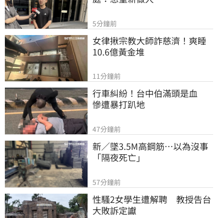
5分鐘前
女律揪宗教大師詐慈濟！爽睡
10.6億黃金堆
11分鐘前
行車糾紛！台中伯滿頭是血　
慘遭暴打趴地
47分鐘前
新／墜3.5M高鋼筋…以為沒事
「隔夜死亡」
57分鐘前
性騷2女學生遭解聘　教授告台
大敗訴定讞