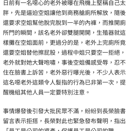
日前有一名噁心的老外被曝在飛機上堅稱自己太
胖，先是逼迫空姐讓他到商務艙廁所解放，隨後
還要求空姐幫他脫完脫到一半的內褲，而推開廁
所門的瞬間，該名老外卻雙腿開開，生殖器就這
樣攤在空姐面前，更過分的是，老外上完廁所竟
還要空姐替他擦屁股，過程中姐只要空一拒絕，
老外就對她大聲咆嘯，事後空姐備感受辱，忍不
住在臉書上訴苦，老外惡行曝光後，不少人表示
這名噁老外這類令人髮指的行為已非第一次，提
醒機組其他人員一定要特別注意。
事情爆發後引發大批民眾不滿，紛紛到長榮臉書
留言表示拒搭，長榮對此也緊急發布聲明，指出
「員工是公司的資產，保護員工是公司的職