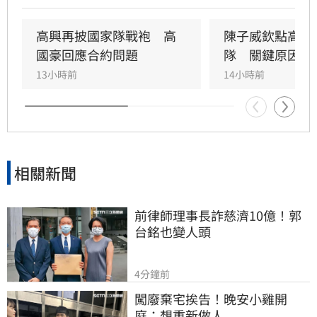
度堪稱20年來最高。文大培指出，瓊斯盃的核心
價值在於國際交流與實戰練兵，邀請美國NCAA
高興再披國家隊戰袍　高
陳子威欽點高國
一級球隊及菲律賓等強權參賽，目標是讓球迷享
國豪回應合約問題
隊　關鍵原因曝
受高水準對決。
13小時前
14小時前
相關新聞
前律師理事長詐慈濟10億！郭
台銘也變人頭
4分鐘前
闖廢棄宅挨告！晚安小雞開
庭：想重新做人