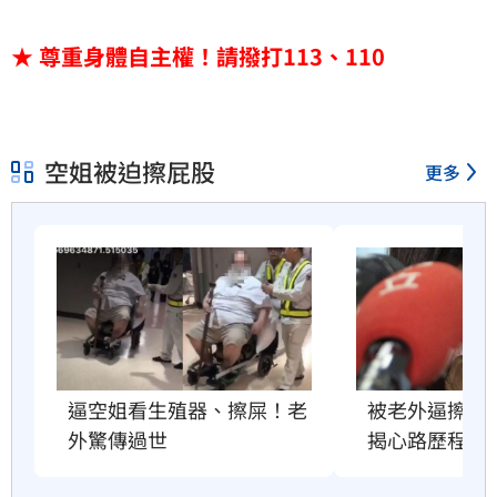
★ 尊重身體自主權！請撥打113、110
空姐被迫擦屁股
更多
逼空姐看生殖器、擦屎！老
被老外逼擦屎
外驚傳過世
揭心路歷程