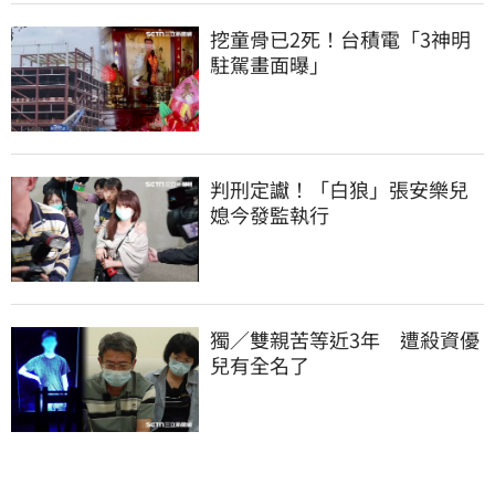
挖童骨已2死！台積電「3神明
駐駕畫面曝」
判刑定讞！「白狼」張安樂兒
媳今發監執行
獨／雙親苦等近3年　遭殺資優
兒有全名了