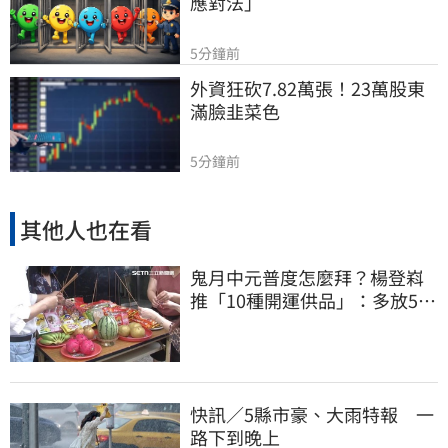
應對法」
5分鐘前
外資狂砍7.82萬張！23萬股東
滿臉韭菜色
5分鐘前
其他人也在看
鬼月中元普度怎麼拜？楊登嵙
推「10種開運供品」：多放5顆
蛋吸財氣
快訊／5縣市豪、大雨特報 一
路下到晚上