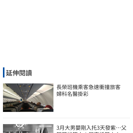
延伸閱讀
長榮班機乘客急速衝撞旅客　
婦科名醫掛彩
3月大男嬰剛入托3天發紫…父