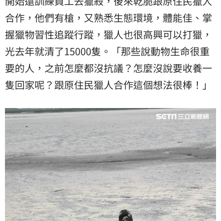
開始還訓練員工去獵殺，後來乾脆跟原住民獵人
合作，他們有槍，又熟悉生態環境，體能佳、掌
握獵物習性追蹤行蹤，獵人也很高興可以打獵，
光去年就清了15000隻。「那些說動物生命很重
要的人，之前怎麼都沒抗議？怎麼沒說要收養一
隻回家呢？跟原住民獵人合作這個想法很棒！」