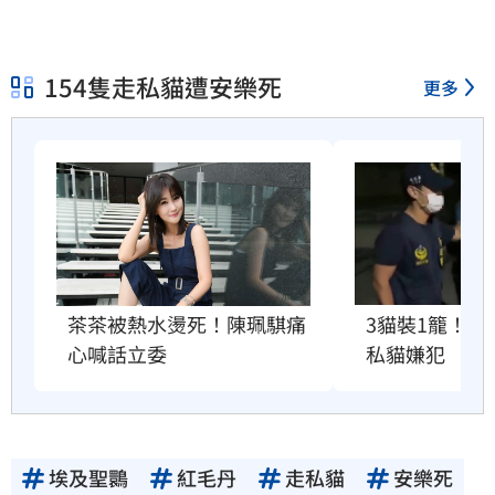
154隻走私貓遭安樂死
更多
3貓裝1籠！
茶茶被熱水燙死！陳珮騏痛
私貓嫌犯
心喊話立委
埃及聖䴉
紅毛丹
走私貓
安樂死