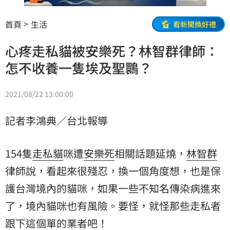
首頁
生活
看新聞換好禮
心疼走私貓被安樂死？林智群律師：
怎不收養一隻埃及聖䴉？
2021/08/22 13:00:00
記者李鴻典／台北報導
154隻
走私貓
咪遭
安樂死
相關話題延燒，
林智群
律師說，看起來很殘忍，換一個角度想，也是保
護台灣境內的貓咪，如果一些不知名傳染病進來
了，境內貓咪也有風險。要怪，就怪那些走私者
跟下這個單的業者吧！