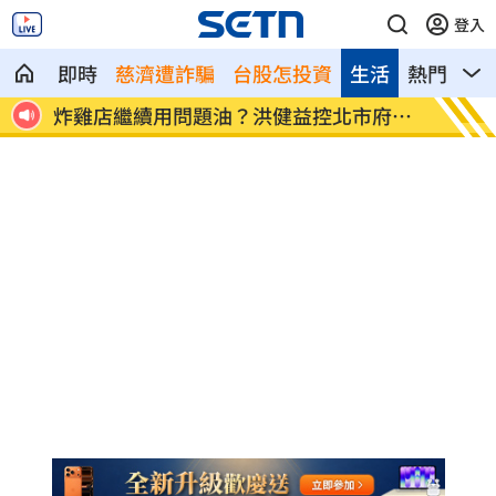
登入
即時
慈濟遭詐騙
台股怎投資
生活
熱門
影
統運
炸雞店繼續用問題油？洪健益控北市府蓋
老農5
牌
淚