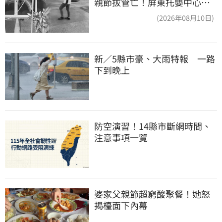
親節拔管亡！屏東托嬰中心回9
字
(2026年08月10日)
新／5縣市豪、大雨特報　一路
下到晚上
防空演習！14縣市斷網時間、
注意事項一覽
婆家父親節超窮酸聚餐！她怒
揭檯面下內幕