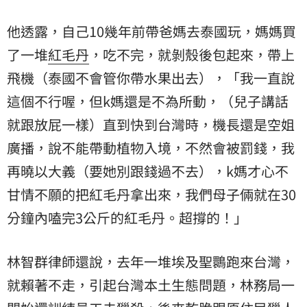
他透露，自己10幾年前帶爸媽去泰國玩，媽媽買
了一堆
紅毛丹
，吃不完，就剝殼後包起來，帶上
飛機（泰國不會管你帶水果出去），「我一直說
這個不行喔，但k媽還是不為所動，（兒子講話
就跟放屁一樣）直到快到台灣時，機長還是空姐
廣播，說不能帶動植物入境，不然會被罰錢，我
再曉以大義（要她別跟錢過不去），k媽才心不
甘情不願的把紅毛丹拿出來，我們母子倆就在30
分鐘內嗑完3公斤的紅毛丹。超撐的！」
林智群律師還說，去年一堆埃及聖䴉跑來台灣，
就賴著不走，引起台灣本土生態問題，林務局一