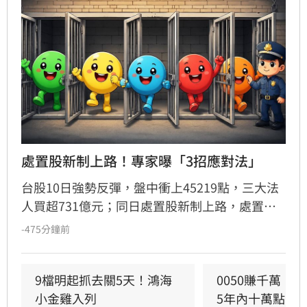
處置股新制上路！專家曝「3招應對法」
台股10日強勢反彈，盤中衝上45219點，三大法
人買超731億元；同日處置股新制上路，處置期
間原則縮至5天，多數個股約每2分鐘撮合一次，
-475分鐘前
專家提醒投資人掌握3大應對策略。（記者唐家
興）
9檔明起抓去關5天！鴻海
0050賺千萬！
小金雞入列
5年內十萬點