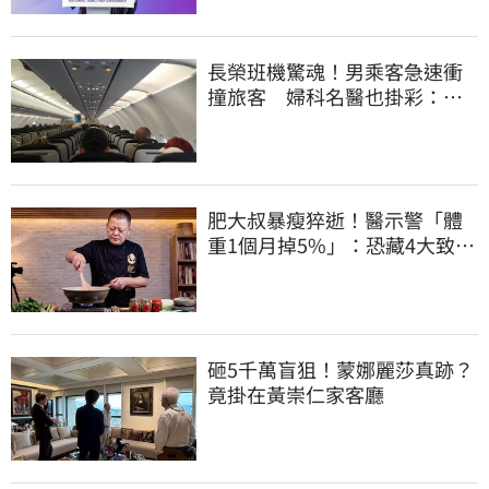
長榮班機驚魂！男乘客急速衝
撞旅客 婦科名醫也掛彩：全
機卡半小時
肥大叔暴瘦猝逝！醫示警「體
重1個月掉5%」：恐藏4大致命
疾病
砸5千萬盲狙！蒙娜麗莎真跡？
竟掛在黃崇仁家客廳