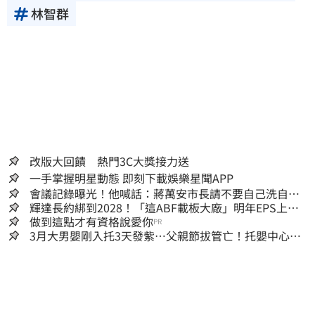
林智群
改版大回饋 熱門3C大獎接力送
一手掌握明星動態 即刻下載娛樂星聞APP
會議記錄曝光！他喊話：蔣萬安市長請不要自己洗自己
的記憶好嗎？
輝達長約綁到2028！「這ABF載板大廠」明年EPS上看
22元 目標價至1000元
做到這點才有資格說愛你
PR
3月大男嬰剛入托3天發紫…父親節拔管亡！托嬰中心回9
字