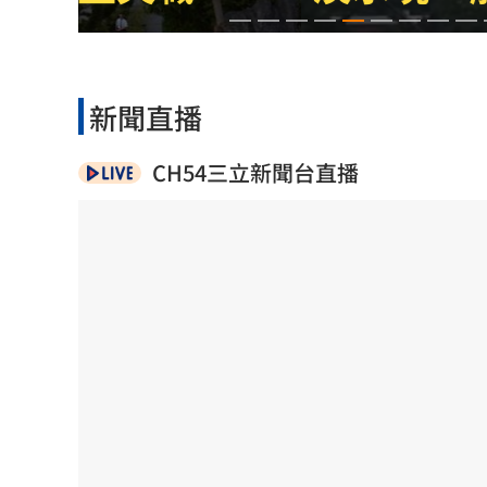
淡水現「龍捲風」眾人嚇壞！氣象署揭
影帝親密照遭外流 與男密友臉貼臉又
新聞直播
美法院裁定白宮宴會廳停工 川普誓言
CH54三立新聞台直播
台灣彩券開獎直播中
20:31
LIVE三立+24小時直播
15:27
三立iNEWS新聞台線上直播
18:00
商場戰國來臨 台中「頂奢大道」逐漸
台彩父親節推新刮刮樂千萬頭獎超「爸
「拍片人的多重宇宙」職涯論壇9/12登
8國球員齊聚高雄 Formosa 7s掀足球