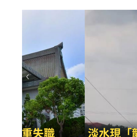
男星拍足球戲正中要害 導演喊：效果
父親節辭世 前彰化市代蔡裕昌享壽71
補充兵12天也不服！男連2次放鳥代價慘
不斷更新／8、9日國籍航空船班異動一
2度要求修投手丘 魔力藍曝與布雷克有
澎湖8童小孩顧小孩 父母拿完補助棄養落
不願承認民調創新低！幕僚爆川普沉迷
健保砸11.5億增90項手術給付 估9月上
葉總讚各隊洋將 聞阿部雄大被註銷好
淡水現「龍捲風」眾人
粉專謾罵林襄假女、89妹 新北男罰9千