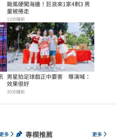
颱風硬闖海邊！巨浪來1家4剩3 男
童被捲走
13分鐘前
訊
男星拍足球戲正中要害　導演喊：
效果很好
30分鐘前
專欄推薦
更多
更多