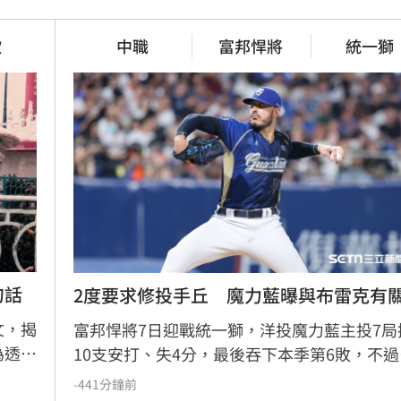
不斷更新／8、9日國籍航空船班
天也不服！男連2次放鳥代
欣
中職
富邦悍將
統一獅
動一次看
38分鐘前
調創新低！幕僚爆川普
健保砸11.5億增90項手術給付　
月上路
42分鐘前
句話
2度要求修投手丘　魔力藍曝與布雷克有
文，揭
富邦悍將7日迎戰統一獅，洋投魔力藍主投7局
為透
10支安打、失4分，最後吞下本季第6敗，不過
，甚至
賽中出現一罕見插曲，他2度要求場務人員幫
-441分鐘前