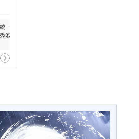
落腳
父親節提政見禮包　蘇巧
林逸欣首個無父
統一延賽　新洋投
首度首局獲支援　布雷克卻
慧：要做最強後盾
所熄燈爆排隊潮
秀泡湯
評球威僅D等級
-61分鐘前
-5分鐘前
12小時前