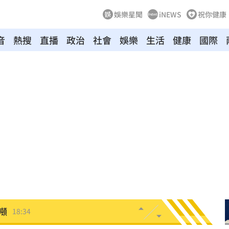
娛樂星聞
iNEWS
祝你健康
音
熱搜
直播
政治
社會
娛樂
生活
健康
國際
爐
18:45
解
18:45
段曝
18:43
懂
18:39
捲走
18:39
噸
18:34
33