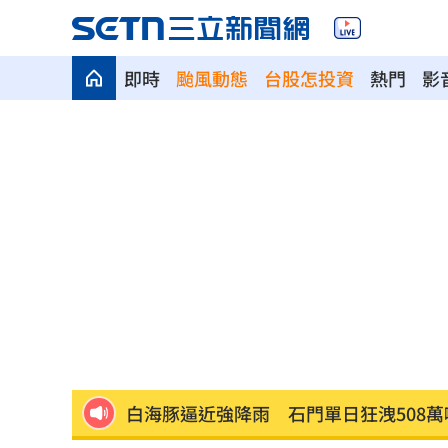
即時
颱風動態
台股怎投資
熱門
影
獅子座新月伴日蝕！12星座一週運勢出
桃猿二軍單場僅3投 副領隊曝下週可緩
颱風掃過「今晚紫暴雨開炸」 減弱時
大盤收紅、正二反跌？ 拆解槓反ETF秒
颱風硬闖海邊！巨浪來1家4剩3 男童被
白海豚逼近強降雨 石門單日狂洩508萬
專家喊台股「下週噴千點」關鍵訊號
18: