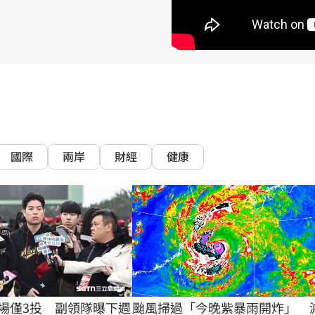
15
國際
兩岸
財經
健康
颱風掃過「今晚紫暴雨開炸」　
場僅3投　副領隊曝下週