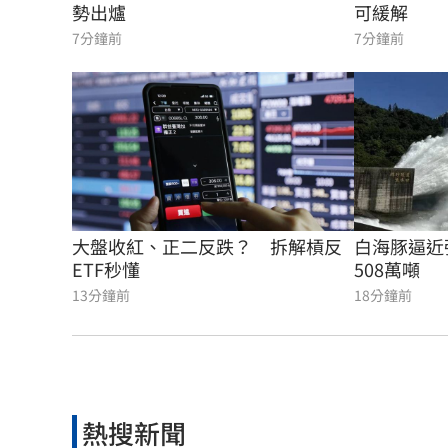
勢出爐
可緩解
7分鐘前
7分鐘前
白海豚逼近
大盤收紅、正二反跌？　拆解槓反
508萬噸
ETF秒懂
18分鐘前
13分鐘前
熱搜新聞