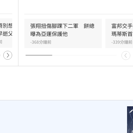
坦承當
理投手丘，8日賽前他也解釋是因為與布雷克
門外落
位置相近，投手丘被踩出坑影響投球。
曬太陽
沒想到
特別想他　何欣純感
張清芳父親節曬亡父遺照！
張翔扭傷腳踝下二軍　餅總
富邦交手
永眠。
早逝父親
神似五官引熱議
曝為亞運保護他
瑪蒂斯首
憾，
前
-93分鐘前
-368分鐘前
-339分鐘前
過的親
惜身邊