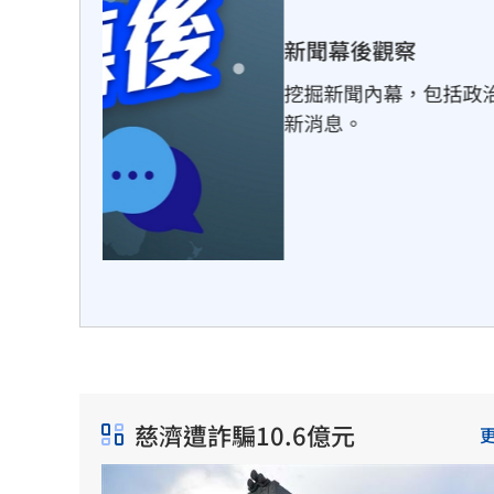
幕後最
慈濟遭詐騙10.6億元