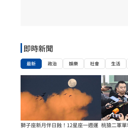
理想混蛋號召粉絲跨海追星吃美食！
18:
即時新聞
最新
政治
娛樂
社會
生活
獅子座新月伴日蝕！12星座一週運
桃猿二軍單