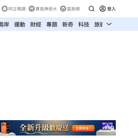
阿立導讀
寶島神很大
富房網
登入
兩岸
運動
財經
專題
新奇
科技
旅遊
汽車
寵物