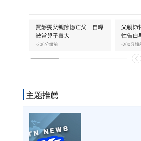
錯過他的婚禮。直到父親罹患胃癌末期，才
年曾悄悄現身婚宴現場，因愧對家人只敢在
淚。最讓狄志為心碎的是，當年陪病重父親
時，自己因忙於接工作電話而忽視了父親，
賈靜雯父親節憶亡父　自曝
父親節
那竟是父子最後的相處，父親回房後便陷入
被當兒子養大
性告白
這段錯過的對話成為他20年來心中最深的遺
-206分鐘前
-200分鐘
他以此感嘆，有些電話晚點接沒關係，但錯
情與話語，可能再也無法挽回，呼籲大眾珍
親人。
主題推薦