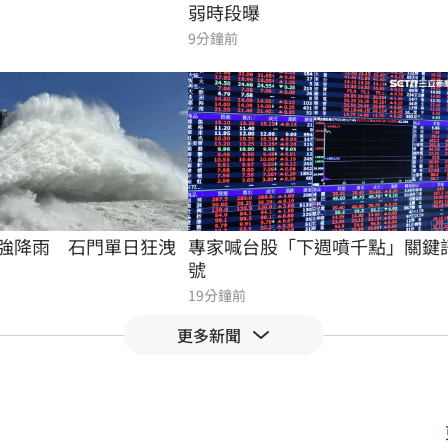
弱時段曝
9分鐘前
強降雨　石門單日狂洩
專家喊台股「下週噴千點」關鍵
號
19分鐘前
更多新聞