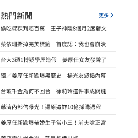
熱門新聞
更多
偷吃粿粿判賠百萬 王子神隱8個月2度發文
蔡依珊撕掉完美標籤 首度認：我也會崩潰
台大3碩1博疑學歷造假 姜厚任女友發聲了
獨／姜厚任新歡爆黑歷史 楊光友怒揭內幕
台玻千金為何不回台 徐莉玲這件事成關鍵
慈濟內部信曝光！還原遭詐10億採購過程
姜厚任新歡爆帶婚生子當小三！前夫嗆正宮
白海豚強風襲台！淡江大橋今