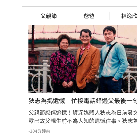
父親節辭世　前彰化市代蔡裕昌享
補充兵12
父親節
爸爸
林逸
壽71歲
價慘8倍
30分鐘前
36分鐘前
不願承認民
澎湖8童小孩顧小孩 父母拿完補助
沉迷這事
棄養落跑
41分鐘前
40分鐘前
狄志為揭遺憾　忙接電話錯過父最後一
父親節感傷追憶！資深媒體人狄志為日前發
露已故父親生前不為人知的遺憾往事。狄志
露，父親一生以海為家，兩人相處時間極少
-304分鐘前