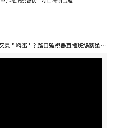
華邦電法說會後 新目標價出爐
E】又見＂孵蛋＂? 路口監視器直播斑鳩築巢駐