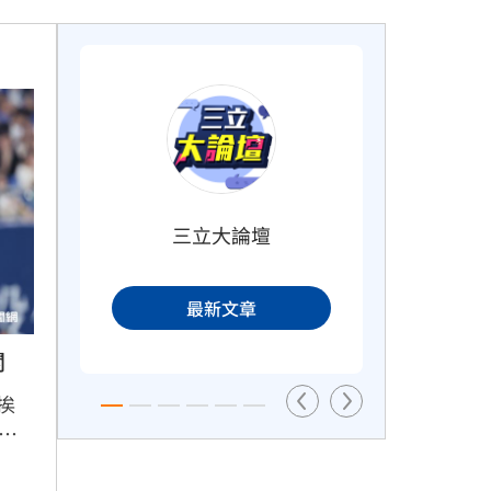
異
2度要求修投手丘　魔力藍曝與布雷
克有關
38分鐘前
三立大論壇
粉專謾罵林襄假女、89妹　新北男
估9
最新文章
罰9千元
50分鐘前
關
挨
比
忙整