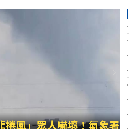
很好
18:22
歲
18:22
8倍
18:16
次看
18:14
關
18:14
跑
18:12
這事
18:11
路
18:10
吃驚
18:07
嚇壞！氣象署揭真相
元
18:02