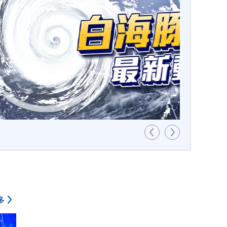
熱帶高壓接手導引，開始往正西方向移動，預
動速度會明顯放慢，週六將是關鍵轉折點。
多