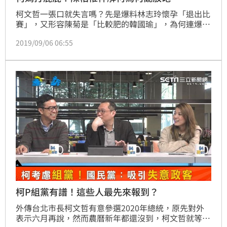
柯文哲一張口就失言嗎？先是爆料林志玲懷孕「退出比
賽」，又形容陳菊是「比較肥的韓國瑜」，為何連爆這
些歧視言論，新一代戰將陳柏惟直接說出原因。
2019/09/06 06:55
柯P組黨有譜！這些人最先來報到？
外傳台北市長柯文哲有意參選2020年總統，原先對外
表示六月再說，然而農曆新年都還沒到，柯文哲就等不