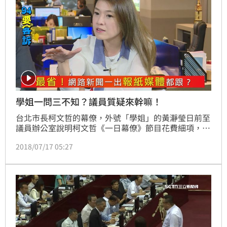
學姐一問三不知？議員質疑來幹嘛！
台北市長柯文哲的幕僚，外號「學姐」的黃瀞瑩日前至
議員辦公室說明柯文哲《一日幕僚》節目花費細項，相
關畫面露出後，卻遭網友質疑是議員辦公室主任耍官
2018/07/17 05:27
威，議員助理可以找市府人員問話嗎？三立新聞網94找
來台北市議員顏若芳，國會助理鄭照新，帶網友深入解
一下民代的《一日主任》。