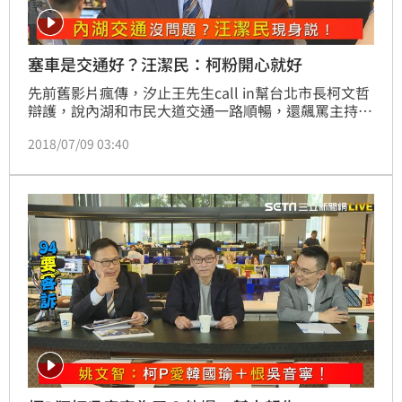
塞車是交通好？汪潔民：柯粉開心就好
先前舊影片瘋傳，汐止王先生call in幫台北市長柯文哲
辯護，說內湖和市民大道交通一路順暢，還飆罵主持人
汪潔民批北市塞車是「屁話」、「不要臉的髒東西」，
2018/07/09 03:40
汪潔民在三立新聞網94要客訴進行中，竟主動要求再播
一次當天被爆嗆的影片，不怕繼續在自己的傷口撒鹽
巴！！！