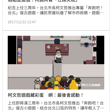
紀念上任三周年，台北市長柯文哲推出專屬「奔跑吧！
台北」復古遊戲，讓民眾邊玩邊了解市府政績，遊戲於
21日下午正式上線。事隔一天，北市府公佈柯文哲首玩
2017/12/22 12:47
花絮，「玩兩次、死兩次，比批公文還難」。
柯文哲遊戲藏彩蛋 網：最後會感動！
上任即將滿三周年，台北市長柯文哲推出「奔跑吧！台
北」復古小遊戲，結合台北12區的特色，讓年輕人了解