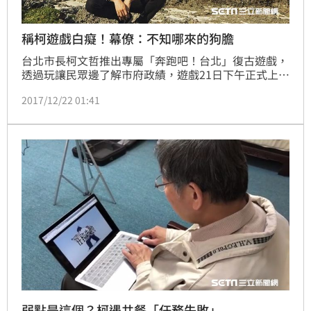
稱柯遊戲白癡！幕僚：不知哪來的狗膽
台北市長柯文哲推出專屬「奔跑吧！台北」復古遊戲，
透過玩讓民眾邊了解市府政績，遊戲21日下午正式上線
成為熱門話題，遊戲單日28萬人次登入，30萬瀏覽
2017/12/22 01:41
量，平均瀏覽5分鐘以上！柯市長專屬小編柯昱安透
露，自己在跟老闆討論文案時其實也有花絮。
弱點是這個？柯遇共餐「任務失敗」