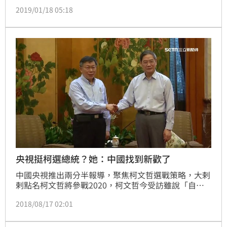
及拋出組黨議題，三立新聞網94要客訴邀請國民黨文傳
2019/01/18 05:18
會副主委黃子哲，資深媒體人康仁俊，以及前台北市議
員顏若芳一同討論，自稱「跨越藍綠高牆」的柯文哲，
最想找誰來入黨？
央視挺柯選總統？她：中國找到新歡了
中國央視推出兩分半報導，聚焦柯文哲選戰策略，大剌
剌點名柯文哲將參戰2020，柯文哲今受訪雖說「自己
沒買廣告」，不過資深媒體人余莓莓酸說，央視的行為
2018/08/17 02:01
證明了一件事：「柯文哲是中共新歡，國民黨是被丟棄
是舊愛，然後，丁守中會不會很想哭？」