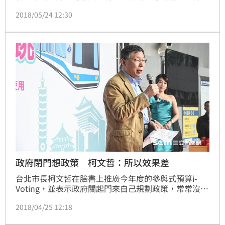
路燈」，遭質疑有侵犯資安、隱私的疑慮。對此，台北
2018/05/24 12:30
市長柯文哲今日表示，台灣有個資法，請外界放心，至
少要相信政府會合法。
政府閉門想政策 柯文哲：所以效果差
台北市長柯文哲在臉書上推廣今年度的參與式預算i-
Voting，並表示政府關起門來自己規劃政策，常常沒有
貼近民意，「結果馬屁拍在馬腿上，效果很差」，當年
2018/04/25 12:18
的建成圓環美食館就是一個例子。