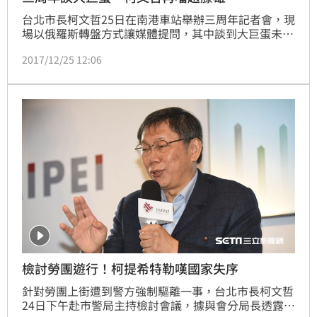
台北市長柯文哲25日在南港車站舉辦三周年記者會，現
場以俄羅斯轉盤方式讓媒體提問，其中談到大巨蛋未來
的施政方向，柯文哲直言「至少現在知道趙藤雄是有問
2017/12/25 12:06
題的」。
檢討勞團遊行！柯提希特勒嘆國家失序
針對勞團上街遭到警方強制驅離一事，台北市長柯文哲
24日下午赴市警局主持檢討會議，據與會分局長透露，