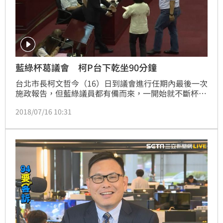
藍綠杯葛議會 柯P台下乾坐90分鐘
台北市長柯文哲今（16）日到議會進行任期內最後一次
施政報告，但藍綠議員都有備而來，一開始就不斷杯
葛，不只準備了骷髏頭，柯文哲的死對頭、民進黨議員
2018/07/16 10:31
王世堅更準備了面具送給柯文哲，還現場演起變臉秀，
藍綠杯葛之下，柯文哲台下乾坐了一個半小時才順利上
台報告。