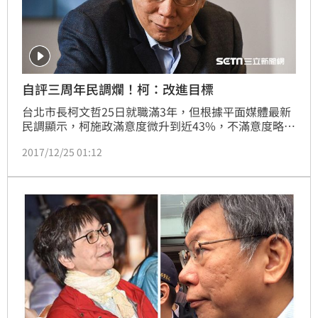
自評三周年民調爛！柯：改進目標
台北市長柯文哲25日就職滿3年，但根據平面媒體最新
民調顯示，柯施政滿意度微升到近43%，不滿意度略高
5成，更有54%受訪民眾表示，不會支持柯連任，直言
2017/12/25 01:12
柯「口水比作為多」。對此，柯文哲受訪坦言這就是要
改進的項目。