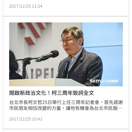
柯力挺員警執法，開場以1933年希特勒得以掌權是因
2017/12/25 11:24
為國家失序為例，有感而發「這個國家越來越沒有秩
序」。事隔一日，他透露檢討內容包括「中央政府的硬
體應該改善」。
開啟新政治文化！柯三周年致詞全文
台北市長柯文哲25日舉行上任三周年記者會，首先感謝
市民朋友相信改變的力量，讓他有機會為台北市民服
務。表示三年下來，每天準時上工，努力工作，最大目
2017/12/25 10:41
標就是要建立一個新的政治文化、留下一個可長可久的
制度，承諾讓台北成為一個宜居永續的城市。