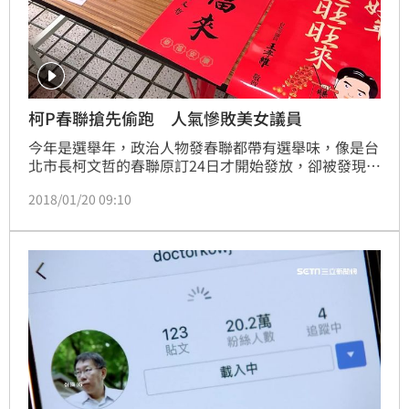
柯P春聯搶先偷跑 人氣慘敗美女議員
今年是選舉年，政治人物發春聯都帶有選舉味，像是台
北市長柯文哲的春聯原訂24日才開始發放，卻被發現在
議員造勢場合上「偷跑」，難道是怕像去年一樣「滯
2018/01/20 09:10
銷」嗎？但比起柯P，美女議員的春聯更搶手，因為上
面都印著「美照」，再加上代表狗年的「萌犬」，難怪
高人氣。