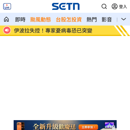
登入
即時
颱風動態
台股怎投資
熱門
影音
熱搜
飲料空盒找嘸地方丟 騎車咬著遭攔查槓
63歲
警
濤