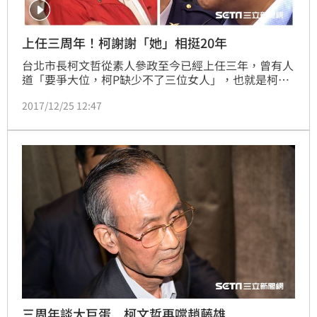
上任三周年！柯謝謝「她」相挺20年
台北市長柯文哲從素人參政至今已經上任三年，曾有人
道「要爭大位，柯P缺少不了三位女人」，也就是柯媽
媽、市長夫人陳佩琪以及辦公室主任蔡壁如。而在三周
2017/12/25 12:47
年這天，柯文哲對三人各有想說的話，其中特別在台上
謝謝蔡壁如「20年來對我的幫忙」。
三周年談大巨蛋 柯文哲再噹趙藤雄