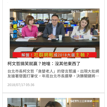
柯文哲搞笑就贏？她嗆：沒其他東西了
台北市長柯文哲「貪婪老人」的發言惹議，出現大批網
友搶著發圖打筆仗，年底台北市長選舉，決勝關鍵將是
社群網戰？台北市議員顏若芳，國會助理鄭照新在三立
2018/07/17 05:36
新聞網94要客訴獨家解析，網軍後面的「老大哥」是如
何博取年輕族群的好感。