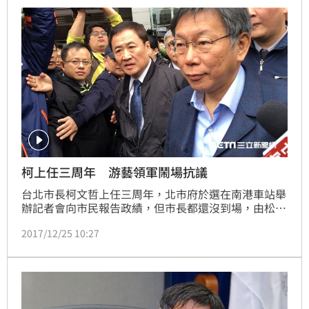
柯上任三周年 游藝領軍鬧場抗議
台北市長柯文哲上任三周年，北市府於選在南港車站舉
辦記者會向市民報告政績，但市長都還沒到場，由松菸
公園催生聯盟游藝帶領的抗議民眾聚集會場前抗議。柯
2017/12/25 10:27
文哲到場一度停步向抗議民眾釋善意，但遭到游藝忽
視，柯文哲黯然離開。