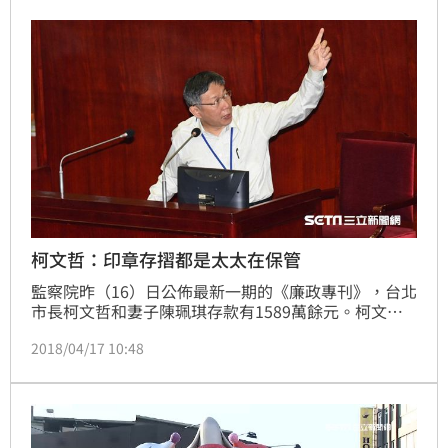
柯文哲：印章存摺都是太太在保管
監察院昨（16）日公佈最新一期的《廉政專刊》，台北
市長柯文哲和妻子陳珮琪存款有1589萬餘元。柯文哲
在臉書表示，結婚後，印章、存摺都交給太太保管，所
2018/04/17 10:48
以家裡的財務都是太太在管理的，當市長之後，依法必
須申報財產，他也交代太太要詳細申報。