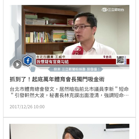
抓到了！起底萬年體育會長獨門吸金術
台北市體育總會發文，居然暗指前北市議員李新＂短命
＂引發軒然大波，秘書長林克謨出面澄清，強調短命是
指議員任期短。北市議員王威中起底總會會長呂威震，
2017/12/26 10:00
把持補助預算有20年之久！

台北市議員王威中：「台北市體育總會的萬年理事長呂
威震，其實他沒有當萬年，他當了20年也夠久了，那他
一直積極的想進軍，全國的體育總會當理事長，但是他
選不上，所以今年他還自創了一個中華台北體育總會，
因為過去的長期