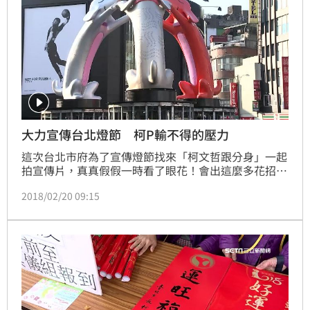
大力宣傳台北燈節 柯P輸不得的壓力
這次台北市府為了宣傳燈節找來「柯文哲跟分身」一起
拍宣傳片，真真假假一時看了眼花！會出這麼多花招就
是因為為了燈節，柯文哲跟當時的下屬簡余晏鬧翻，這
2018/02/20 09:15
下要是辦不好可就糗大了，因此柯文哲拿自己當賣點希
望保住面子。