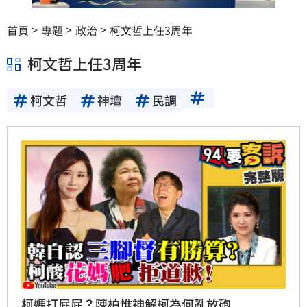
首頁
專題
政治
柯文哲上任3周年
柯文哲上任3周年
柯文哲
神壇
民調
柯媽打屁屁？陳柏惟神解柯為何亂放砲