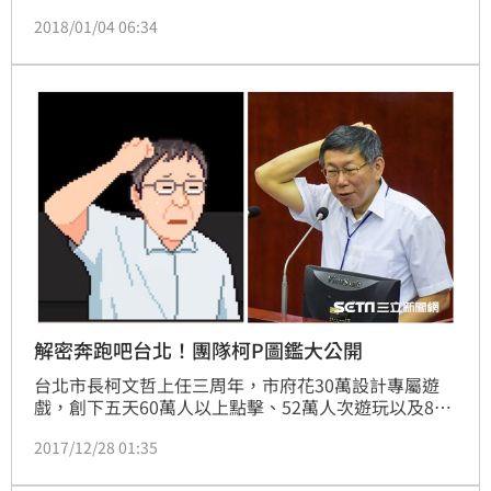
日受訪澄清「出訪跟選舉沒有關係」。
2018/01/04 06:34
解密奔跑吧台北！團隊柯P圖鑑大公開
台北市長柯文哲上任三周年，市府花30萬設計專屬遊
戲，創下五天60萬人以上點擊、52萬人次遊玩以及8千
人同時在線遊玩的好成績。設計遊戲的「簡訊設計」公
2017/12/28 01:35
司推出幕後花絮，將遊戲中的每個角色、細節用圖鑑介
紹，光柯市長的抓頭造型如何跟汗顏區隔都喘摩很久。