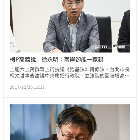
柯P高牆說 徐永明：兩岸卻能一家親
上週六上萬群眾上街抗議《勞基法》再修法，台北市長
柯文哲事後建議中央應把行政院、立法院的圍牆增高。
對此時代力量立委徐永明批評，「兩岸都能一家親，台
2017/12/26 12:17
灣內部卻要築高牆？」呼籲柯文哲別忘記進步價值。