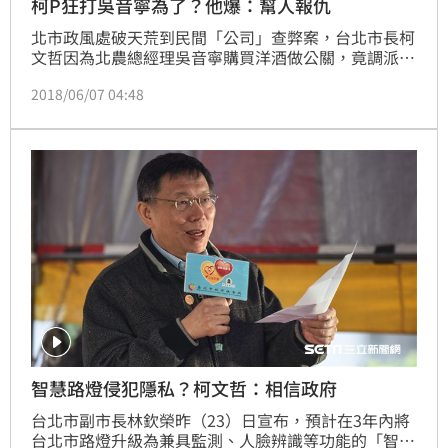
柯P狂打吳音寧為了？他爆：幫人報仇
北市政風處破天荒到民間「公司」查弊案，台北市長柯
文哲因為北農總經理吳音寧購買洋酒做公關，竟調派政
風處前往民股超過50%的「台北農產運銷公司」揭弊抓
2018/06/07 04:48
人，民進黨市議員梁文傑，國民黨文傳會副主委洪孟楷
在三立94要客訴幫吳音寧看了一下命盤，他們都認為接
下來，吳音寧的命運就是差不多該準備紙箱，打包回家
了。
智慧路燈侵犯隱私？柯文哲：相信政府
台北市副市長林欽榮昨（23）日宣布，預計在3年內將
台北市路燈升級為兼具監測、人臉辨識等功能的「智慧