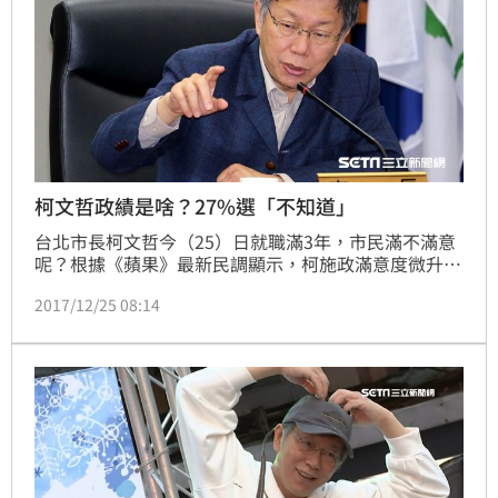
柯文哲政績是啥？27%選「不知道」
台北市長柯文哲今（25）日就職滿3年，市民滿不滿意
呢？根據《蘋果》最新民調顯示，柯施政滿意度微升到
近43%，不滿意度略高5成，更有54%受訪民眾表示，
2017/12/25 08:14
不會支持柯連任。