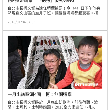
台北市長柯文哲為連任積極搶票！今（4）日下午他突
然現身文山區的坐月子班，讓婆婆媽媽都超驚喜。柯文
哲也很配合，練習抱小孩，不過生疏的姿勢，讓現場笑
2018/01/04 07:35
聲不斷。從先前幾十場的老人共餐、假日馬不停蹄跑基
層，現在還和婆媽搏感情，可以說是有「計畫性」的在
搶票。
一月出訪歐洲4國 柯：無關選舉
台北市長柯文哲將於一月底出訪歐洲，前往荷蘭、波
蘭、土耳其、比利時四國。2018全力衝連任，柯文哲4