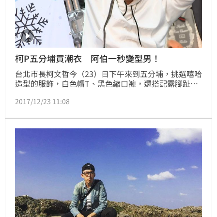
柯P五分埔買潮衣 阿伯一秒變型男！
台北市長柯文哲今（23）日下午來到五分埔，挑選嘻哈
造型的服飾，白色帽T、黑色縮口褲，還搭配露腳趾的
白色涼鞋，整身扮相讓他覺得瞬間變年輕，全身行頭不
2017/12/23 11:08
到3千元，直呼很划算！