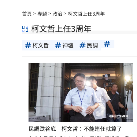
伊禁美以船通行荷莫茲海峽 違者罰貨值2
首頁
專題
政治
柯文哲上任3周年
吃堅果害上火、嘴破？醫曝：搭1物抗發
柯文哲上任3周年
昔傳跟李易婚變 六月遭女兒爆喝醉就
柯文哲
神壇
民調
統一13場完封敗何解？外籍打教揭心魔
AKIRA父親節來台 兒子學林志玲甜喊
捐1物救援熊本災民！日網喊：給台灣統
新／救生員硬要下水 遺體外木山海域
每天1杯手搖飲消暑？醫：1習慣害越喝
中美制裁戰川習會恐生變？北京還有大
民調跌谷底 柯文哲：不能連任就算了
台灣富婆也曾花重金 和當紅男神木桶