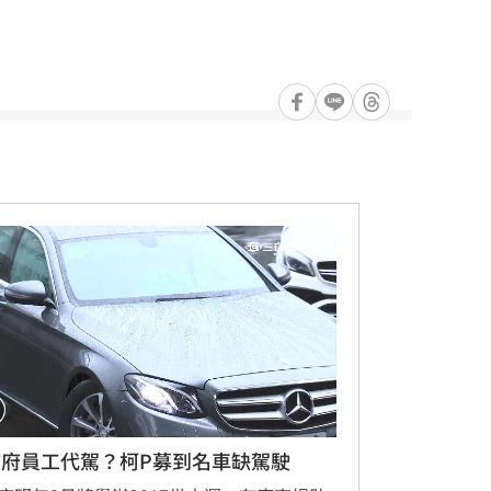
市府員工代駕？柯P募到名車缺駕駛