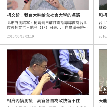
柯文哲：我台大輸給念社會大學的媽媽
和
北市府測謊案，柯媽媽日前打電話諄諄教誨台北
台北
市長柯文哲。他今（18）日表示，自覺滿丟臉
林欽
的，媽媽在政治判斷力和社會敏感度都比他好，
議，
2016/06/18 02:19
2016
想不到自己念台大卻輸給念社會大學的柯媽媽。
上，
認，
柯府內搞測謊 高官各自為政快留不住
天