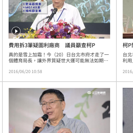
費用拆3筆疑圖利廠商 議員籲查柯P
柯
真的是雪上加霜！今（20）日台北市府才走了一
台北
個體育局長，讓外界質疑世大運可能無法如期舉
利用
辦，台北市長柯文哲現在又被議員指控，體育局
壇，
2016/06/20 10:58
2016
去年動用第二預備金279萬元執行體育場館公安
要是
體檢，同個名目都是針對大巨蛋，卻拆成三筆金
文哲
額，企圖逃避公開招標100萬元門檻，圖利特定
席，
廠商，而北市府找來的專家，還被發現是過去和
場，
遠雄拆夥的死對頭，被質疑是拿公帑報私仇！
席。