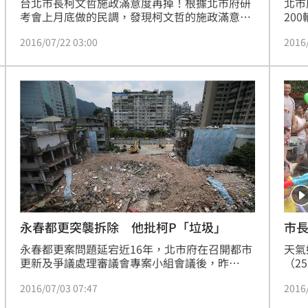
台北市長柯文哲施政滿意度再掉！根據北市府研
北市
考會上月底做的民調，發現柯文哲的施政滿意度
20
28
從3月的56%跌到42.4%；不滿意度也從29.2%，
供，
2016/07/22 03:00
2016
攀升到43.8%，官方民調首度出現「死亡交
此舉
15:27
叉」。
言，
在努
掉落
15:26
內司
！
15:26
永春都更突襲拆除 他批柯P「垃圾」
市
」氣
12:00
永春都更案問題延宕近16年，北市府在召開都市
天氣
更新及爭議處理審議會專案小組會議後，昨
（2
成形
12:00
（2）日上午對僅剩的不同意戶王家進行突襲拆
和小
2016/07/03 07:47
2016
除，引發社會議論。對此，綠色公民行動聯盟副
開戰
場！
10:30
秘書長洪申翰在臉書痛批，無恥柯文哲，「垃
副市