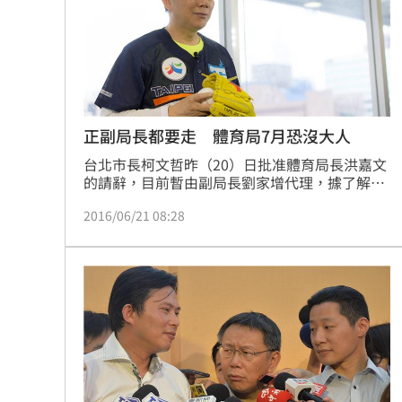
正副局長都要走 體育局7月恐沒大人
台北市長柯文哲昨（20）日批准體育局長洪嘉文
的請辭，目前暫由副局長劉家增代理，據了解，
劉家增已向市政府請退，7月2日生效，屆時體育
2016/06/21 08:28
局長與兩個副局長都「缺人」，台北市能不能辦
好世大運，外界質疑聲浪也陸續湧現。