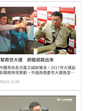
來幫救世大運 郝龍斌跳出來
市體育局長洪嘉文請辭獲准，2017世大運副
長職務再現異動，市議員擔憂世大運進度，
「柯事長慰留不成，不應該」。在這關鍵時
/06/21 11:24
前台北市長郝龍斌挺身而出，表示世大運關
國家顏面、光榮，不能放棄，「如果柯文哲
幫忙，需要協助的話，只要他提出要求，我
幫忙」。