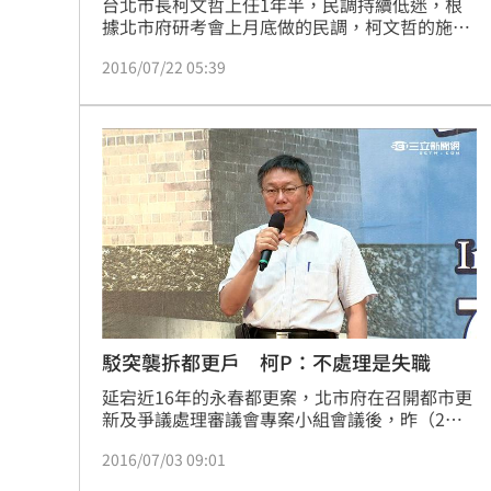
台北市長柯文哲上任1年半，民調持續低迷，根
重電股／東元簽下這合約 利多曝光
據北市府研考會上月底做的民調，柯文哲的施政
15:
滿意度從3月的56%跌到42.4%，此外，柯文哲
2016/07/22 05:39
管理市府8萬員工的方式，似乎也無法提振員工
白海豚颱風逼近！2縣市恐明午後發陸警
士氣，柯文哲的連任之路遇到危機了嗎？柯文哲
日前在接受週刊專訪的時候，也首度鬆口表示，
LaLaport施工傳意外 天花板、鷹架突
自己目前的心態是盡量做，「不能連任就算
了」。
怕哪天消失了蕭敬騰拒聽方大同神曲1年
台灣彩券開獎直播中
20:31
LIVE三立+24小時直播
15:27
三立iNEWS新聞台線上直播
18:00
駁突襲拆都更戶 柯P：不處理是失職
台彩父親節推新刮刮樂千萬頭獎超「爸
延宕近16年的永春都更案，北市府在召開都市更
新及爭議處理審議會專案小組會議後，昨（2）
商場戰國來臨 台中「頂奢大道」逐漸
日上午對僅剩的不同意戶王家進行突襲拆除，引
2016/07/03 09:01
發王家不滿。對此，台北市長柯文哲舉台南大地
「拍片人的多重宇宙」職涯論壇9/12登
震當例子表示「什麼叫突襲？都更終究必須要進