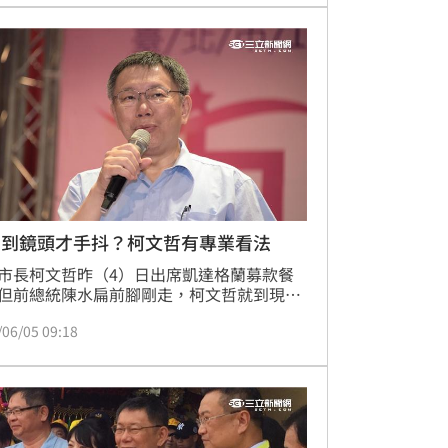
看到鏡頭才手抖？柯文哲有專業看法
市長柯文哲昨（4）日出席凱達格蘭募款餐
但前總統陳水扁前腳剛走，柯文哲就到現
兩人剛好錯開，對此柯文哲今日出席市長獎
/06/05 09:18
典禮時表示，並沒有刻意避開，只是當晚忙
公文，加上路上塞車，到高雄都有特地去看
外界不用多做揣測。