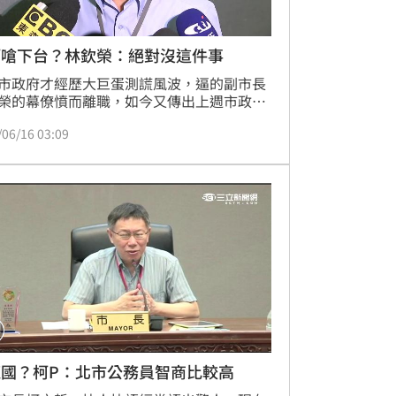
柯嗆下台？林欽榮：絕對沒這件事
市政府才經歷大巨蛋測謊風波，逼的副市長
榮的幕僚憤而離職，如今又傳出上週市政會
柯文哲因為西區門戶計畫延宕和林欽榮槓
/06/16 03:09
兩人關係破裂。16日兩人聽到傳言都連忙否
希望媒體不要不經過查證就報導。
龍國？柯P：北市公務員智商比較高