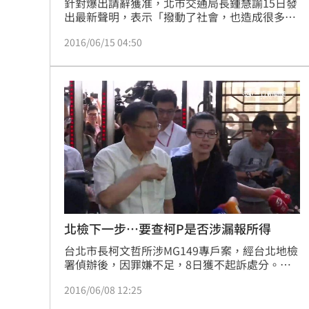
針對爆出請辭獲准，北市交通局長鍾慧諭15日發
出最新聲明，表示「撥動了社會，也造成很多困
擾」，透露政務官為政策才下台。
2016/06/15 04:50
北檢下一步…要查柯P是否涉漏報所得
台北市長柯文哲所涉MG149專戶案，經台北地檢
署偵辦後，因罪嫌不足，8日獲不起訴處分。同
時，柯文哲也反控羅淑蕾違反選罷法意圖使人不
2016/06/08 12:25
當選、加重誹謗、誣告等，因撤回部分告訴及證
據不足，羅淑蕾同樣也獲不起訴處分。