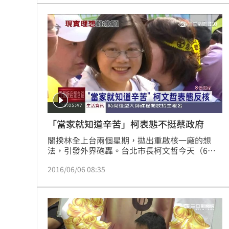
「當家就知道辛苦」柯表態不挺蔡政府
閣揆林全上台兩個星期，拋出重啟核一廠的想
法，引發外界砲轟。台北市長柯文哲今天（6
日）被問到，明確表態反核，他說問題是出在台
2016/06/06 08:35
電管理，因為夏天大家開冷氣、用電量高，台電
維修發電機不該選在夏季，而他也說，新政府當
家就知道辛苦了，應該說出具體方案，不能只喊
口號。