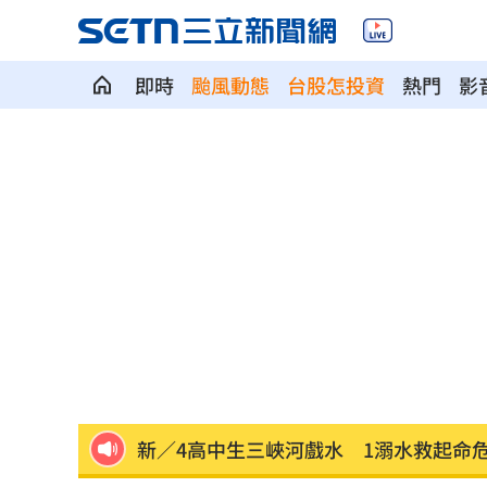
即時
颱風動態
台股怎投資
熱門
影
統一火力低迷需要洋砲？ 外籍打教給
職涯剛起步 24歲足球員「上場被雷劈
漢光42／戰時聯合運輸實兵演練 現場
新／華邦電營收年增160.97% 股價評
楠梓科學園區爆意外！電子廠鷹架剝離
新／4高中生三峽河戲水 1溺水救起命