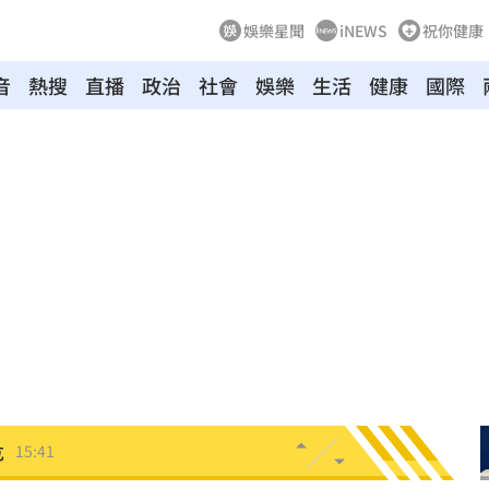
娛樂星聞
iNEWS
祝你健康
音
熱搜
直播
政治
社會
娛樂
生活
健康
國際
看法
15:45
死」
15:44
曝
15:44
析
15:42
墜樓
15:41
危
15:41