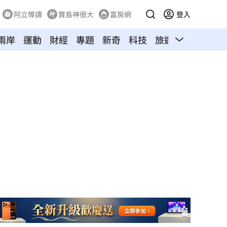
阿立導讀
寶島神很大
富房網
登入
兩岸
運動
財經
專題
新奇
科技
旅遊
汽車
寵物