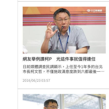
行，若擺10多年不處理，這是政府失職」。
8國球員齊聚高雄 Formosa 7s掀足球
理想混蛋號召粉絲跨海追星吃美食！
18:
網友舉例讚柯P 光這件事就值得連任
日前媒體調查民調顯示，上任至今1年多的台北
市長柯文哲，不僅施政滿意度跌到六都最後一
名，還是負評上升最多的市長，讓不少人大酸
2016/06/23 03:57
「人氣王」柯P不再了，呼籲他好好做，不然想
連任恐怕是難上加難。對此，有網友在PTT反
駁，直指柯市府上任後就積極對各大企業進行勞
動檢查，成效顯著，「光這件事就值得柯文哲連
任了！」