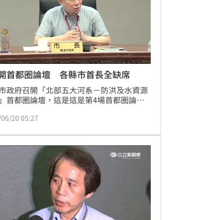
P開首都圈論壇 各縣市首長全缺席
市政府召開「北部五大河系－防洪及水資源
」首都圈論壇，這是這是第4場首都圈論
台北市長柯文哲今（20）日表示，這一次主
/06/20 05:27
要探討水資源的議題。不過，相較於之前柯
高人氣時期，北北基論壇各縣市首長都有出
今日的首都圈論壇，首長部分只有柯P在
其它包括新北、桃園、基隆市均僅派副手出