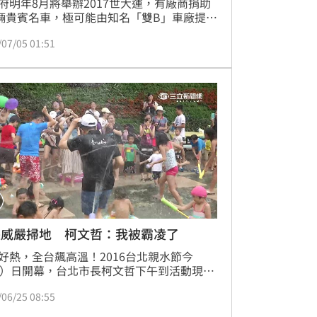
府明年8月將舉辦2017世大運，有廠商捐助
0輛貴賓名車，極可能由知名「雙B」車廠提
但因需數百名駕駛輪班，業者恐不願提供，
/07/05 01:51
讓市府非常頭痛，柯文哲上午出席活動坦
要人跟車一起到齊的確很空難，目前市府仍
力找人，若真的找不到人，市府恐怕將找府
機或透過其他方式解決。
長威嚴掃地 柯文哲：我被霸凌了
好熱，全台飆高溫！2016台北親水節今
5）日開幕，台北市長柯文哲下午到活動現場
朋友們打了一場「水槍大戰」，只不過還沒
/06/25 08:55
，柯文哲就落荒而逃，他說明年可不可以換
長來？自己打不過這麼多小孩，能逃就逃。