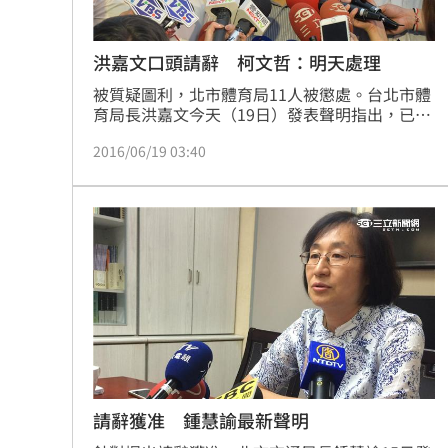
洪嘉文口頭請辭 柯文哲：明天處理
被質疑圖利，北市體育局11人被懲處。台北市體
育局長洪嘉文今天（19日）發表聲明指出，已向
市長室口頭請辭。台北市長柯文哲今天說，人事
2016/06/19 03:40
問題要等明天上班再處理，因為考慮因素蠻多。
請辭獲准 鍾慧諭最新聲明