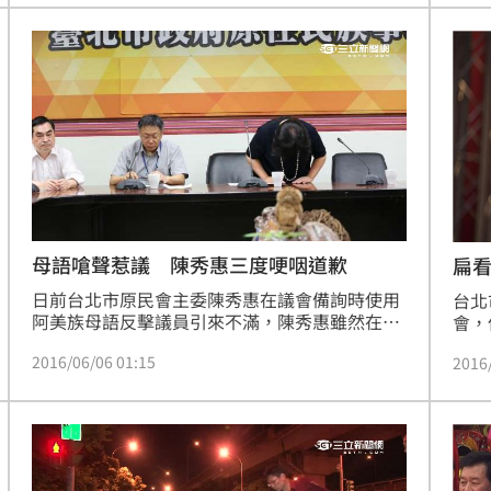
母語嗆聲惹議 陳秀惠三度哽咽道歉
扁
日前台北市原民會主委陳秀惠在議會備詢時使用
台北
阿美族母語反擊議員引來不滿，陳秀惠雖然在事
會，
後兩度開記者會，議員仍不領情。6日在市長柯
場，
2016/06/06 01:15
2016
文哲與副市長鄧家基的陪同下，三度鞠躬哽咽道
頒獎
歉，盼能設下停損點，平息風波。
著批
他，