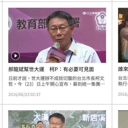
圾」。
熱潮
10:00
15
誰
郝龍斌幫世大運 柯P：有必要可見面
台北
日前才說，世大運辦不成就切腹的台北市長柯文
執行
哲，今（23）日上午開心宣布，募到統一集團一
直言
億元的物資！不過，截至目前為止，現金贊助依
2016
2016/06/23 02:37
刻，
然掛蛋，只有幾家企業捐了五億贊助物資，柯文
係到
哲嘴上說，募資狀況還算順利，但卻已經請世大
找我
運的執委會跟前市長郝龍斌連絡，雙方近期可能
都會
安排會面，商討世大運的後續處理。