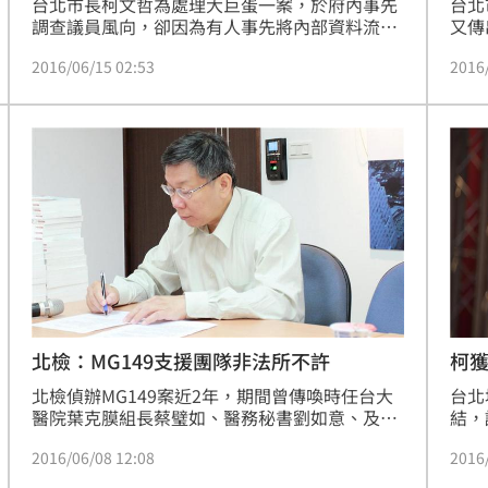
台北市長柯文哲為處理大巨蛋一案，於府內事先
台北
調查議員風向，卻因為有人事先將內部資料流
又傳
出，意外爆出柯文哲對府內同仁測謊的案外案。
的「
2016/06/15 02:53
2016
市公
為公
市調
哲還
是正
北檢：MG149支援團隊非法所不許
柯
北檢偵辦MG149案近2年，期間曾傳喚時任台大
台北
醫院葉克膜組長蔡璧如、醫務秘書劉如意、及柯
結，
文哲等人到案說明，發現MG149團隊的「私
起訴
2016/06/08 12:08
2016
帳」，除具有互助金用途外，也有透過資金調度
以調控團隊帳目的功能。