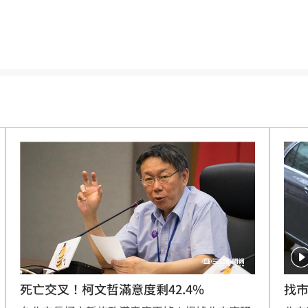
0%
15:40
炎
15:40
吵架
15:37
難題
15:35
加油
15:34
治
15:34
尋獲
15:30
越累
15:30
招
15:29
死亡交叉！柯文哲滿意度剩42.4%
找
共浴
15:29