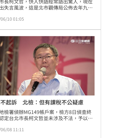
市長柯文哲，快人快語經常語出驚人，現在
出失言風波，這是北市觀傳局公佈去年九月
市政會議頒獎」影片，柯文哲會中說「台北
/06/10 01:05
務員平均智商一定比其他縣市高」，還說因
務員「調去台北市的很多，但很少聽到台北
到外縣市。」，引起市議員紛紛批評，柯文
在天龍國心態，民眾也質疑，智商跟能力不
比吧，應該是經驗比較重要。
獲不起訴 北檢：但有課稅不公疑慮
地檢署偵辦MG149帳戶案，檢方8日偵查終
認定台北市長柯文哲並未涉及不法，予以不
處分。
/06/08 11:11