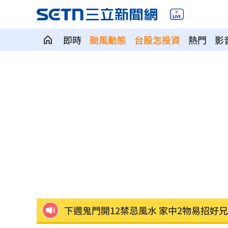
即時
颱風動態
台股怎投資
熱門
影
HIGHLIGHT掀回憶殺 擔心後輩太帥壓
狂冒百顆紅疹非毛囊炎！醫診斷出罕見
颱風還沒到！基隆爆海水倒灌 商家超哀
颱風假宣布了 明「新竹縣8校」停課不停
太陽下抽菸突倒地！醫：猝死風險高3倍
下週鬼門開12禁忌風水 家中2物易招好