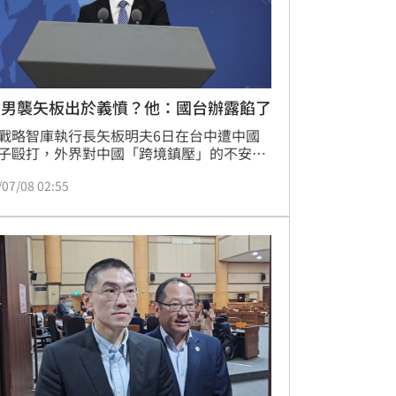
國男襲矢板出於義憤？他：國台辦露餡了
戰略智庫執行長矢板明夫6日在台中遭中國
子毆打，外界對中國「跨境鎮壓」的不安升
中國大陸國台辦發言人陳斌華今（8）天
/07/08 02:55
這名男子「出於義憤」做出相關舉動，「完
偶然發生的治安類個案」。對此，政治工作
軒說，國台辦的聲明已經露餡了。