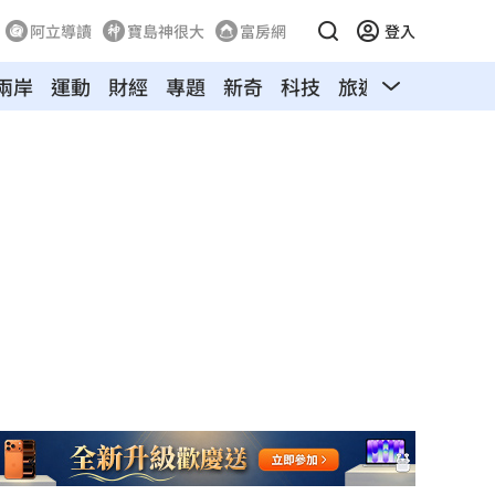
阿立導讀
寶島神很大
富房網
登入
兩岸
運動
財經
專題
新奇
科技
旅遊
汽車
寵物