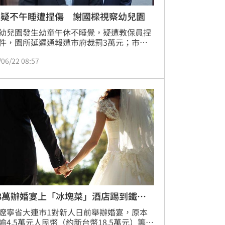
童疑不午睡遭捏傷 謝國樑視察幼兒園
幼兒園發生幼童午休不睡覺，疑遭教保員捏
件，園所延遲通報遭市府裁罰3萬元；市長
樑今天前往園所視察後表示，市府對虐童案
/06/22 08:57
容忍，將依法追究相關責任。
8萬辦婚宴上「冰塊菜」酒店踢到鐵板
遼寧省大連市1對新人日前舉辦婚宴，原本
逾4.5萬元人民幣（約新台幣18.5萬元）籌辦