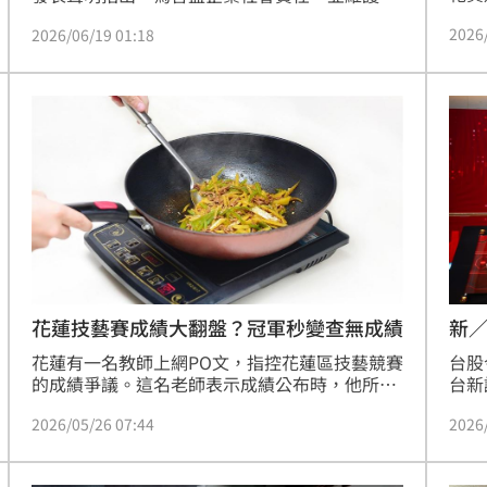
人生
益人權益，採取「從優原則」辦理，投資人溢領
2026
2026/06/19 01:18
延誤
部分不予追回，短少部分加計利息全額補償，展
事件
現補好補滿負責到底態度。
已出
將透
新
花蓮技藝賽成績大翻盤？冠軍秒變查無成績
台股
花蓮有一名教師上網PO文，指控花蓮區技藝競賽
台新
的成績爭議。這名老師表示成績公布時，他所帶
多投
領的學生原先是冠軍，但當天傍晚接到主辦學校
2026
2026/05/26 07:44
台新
通知成績誤植，學生的成績一瞬間從冠軍變成查
日上
無成績，這名老師也控訴，除了他的學生還有許
明深
多人的成績當晚集體被蒸發，主辦學校給的理由