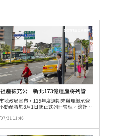
祖產被充公 新北173億遺產將列管
市地政局宣布，115年度逾期未辦理繼承登
不動產將於8月1日起正式列冊管理，總計涉
,956名被繼承人，資產包含逾萬筆土地與建
/07/31 11:46
總價值高達173.73億元。其中，三重區一筆
地段土地價值更突破3億元。地政局提醒，
冊管理15年期滿仍未辦理，不動產將移交國