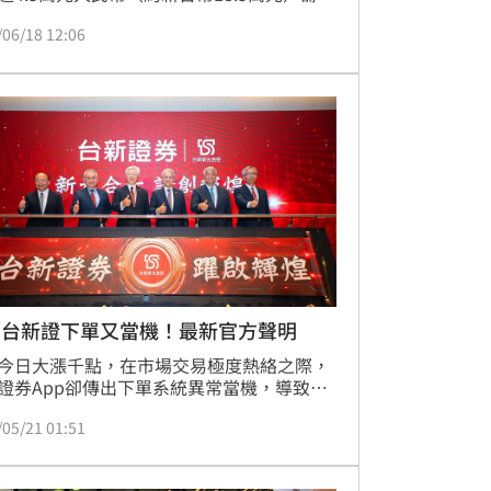
大事，未料卻遇上菜品品質不佳、上菜嚴重
/06/18 12:06
，甚至在賓客尚未用餐完畢前遭要求離場。
經當事人公開後迅速在網路發酵，酒店目前
面致歉，但新人拒絕接受賠償方案，並表示
過法律途徑維護權益。
／台新證下單又當機！最新官方聲明
今日大漲千點，在市場交易極度熱絡之際，
證券App卻傳出下單系統異常當機，導致許
資人無法順利交易而引發強烈不滿。對此，
/05/21 01:51
證券緊急啟動應變機制，並宣佈系統已於今
午10點全面恢復正常。官方隨後發表正式聲
表歉意，強調將全力保障客戶資產權益不受