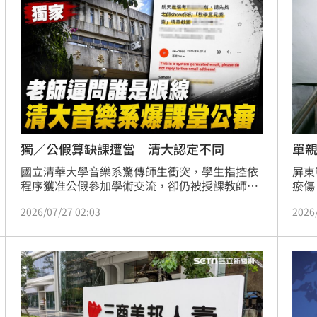
產署
庫。
19:38
登記
網」
便啦
19:32
籲民
連勝
19:32
結帳
19:29
獨／公假算缺課遭當 清大認定不同
單
國立清華大學音樂系驚傳師生衝突，學生指控依
屏東
程序獲准公假參加學術交流，卻仍被授課教師認
瘀傷
定缺課進而影響成績。清大校方強調，經核准之
發現
2026/07/27 02:03
2026
公假不應視為無故缺課，更不得影響修課權益，
她的
目前正針對師生間的認知歧異深入調查。教育界
的人
專家分析，公假性質與是否為校方指派是認定關
寄養
成形
12:00
鍵，若屬自主參與行程，師生間易產生溝通落
差。此事件凸顯大學教學自主與行政規範間的模
」氣
12:00
糊地帶，也引發外界對於公假制度與課程出席率
如何平衡的熱議。目前校方已介入處理，期盼釐
場！
10:30
清爭議並保障學生受教權益，避免學術交流與課