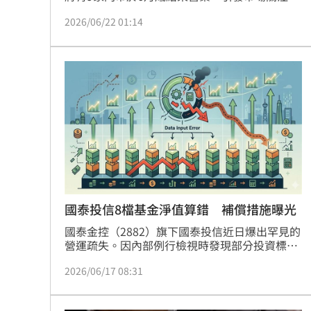
消息曝光後，不少消費者擔憂品牌是否出現經營
2026/06/22 01:14
危機，更有傳聞指出後續恐有更多據點面臨調
整。對此，啄木鳥藥局日前首度透過官方聲明回
應，強調相關措施屬於企業正常營運調整，並非
外界揣測的異常狀況。
國泰投信8檔基金淨值算錯 補償措施曝光
國泰金控（2882）旗下國泰投信近日爆出罕見的
營運疏失。因內部例行檢視時發現部分投資標的
不符法規限制，導致旗下8檔基金的淨值出現計
2026/06/17 08:31
算錯誤，影響期間最長達1至7個月不等。為了確
保投資人權益，國泰投信已主動重新核算受影響
期間的基金淨值，並於15日正式公告，將針對受