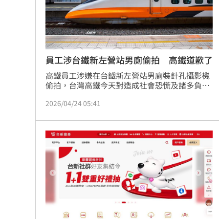
員工涉台鐵新左營站男廁偷拍 高鐵道歉了
高鐵員工涉嫌在台鐵新左營站男廁裝針孔攝影機
偷拍，台灣高鐵今天對造成社會恐慌及諸多負面
影響致歉，鑒於此事已嚴重影響公眾權益及旅客
2026/04/24 05:41
感受，已從嚴從速予以解僱。