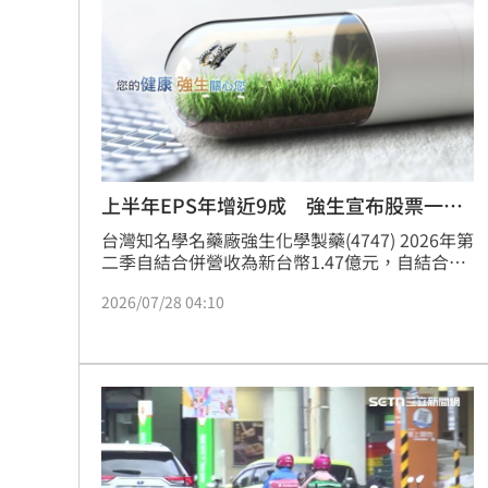
必須標示原產國，避免業者利用配方比例來規
台南大貨車、自小客事故 1名駕駛死亡
避。
崔立于高雄開唱 台下讓他氣噗噗：隨
兄弟打線突破後勁 黃韋盛3打點率隊2
龍藏經7折仍要131.6萬 他原價現金秒
上半年EPS年增近9成 強生宣布股票一拆
台灣彩券開獎直播中
20:31
二
台灣知名學名藥廠強生化學製藥(4747) 2026年第
二季自結合併營收為新台幣1.47億元，自結合併
LIVE三立+24小時直播
15:27
營業利益1,602.9萬元，合併稅前淨利1,323.8萬
2026/07/28 04:10
元，歸屬於母公司業主稅後淨利1,148.5萬元，每
三立iNEWS新聞台線上直播
股盈餘0.25元。
18:00
商場戰國來臨 台中「頂奢大道」逐漸
台彩父親節推新刮刮樂千萬頭獎超「爸
「拍片人的多重宇宙」職涯論壇9/12登