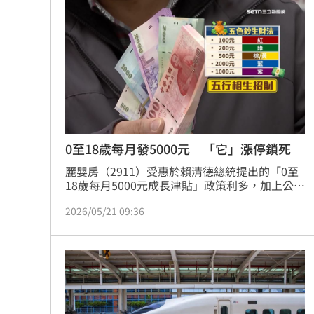
影響的申購、買回及庫存投資人祭出3大補救措
施，強調將秉持「從優原則」辦理，所有補償與
衍生成本皆由公司全數買單。
0至18歲每月發5000元 「它」漲停鎖死
麗嬰房（2911）受惠於賴清德總統提出的「0至
18歲每月5000元成長津貼」政策利多，加上公司
宣布會計政策變更，自2026年起將投資性不動產
2026/05/21 09:36
轉為「公允價值模式」。此舉使資產重估後股東
權益大增6.62億元，每股淨值預計提升6.3元。在
政策紅利與資產活化雙重加持下，麗嬰房股價連
6日大漲，累計漲幅逾46%，21日早盤更強勢跳
空漲停至7.90元，吸引數千張買單死鎖排隊，後
市表現受市場高度關注。