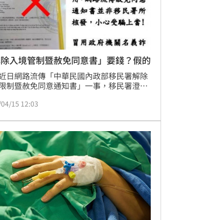
解除入境管制暨赦免同意書」要錢？假的
近日網路流傳「中華民國內政部移民署解除
限制暨赦免同意通知書」一事，移民署澄
該文件並非移民署所核發，且辦理解除管制
/04/15 12:03
要費用，行為人已涉犯刑法詐欺罪嫌，民眾
警政署或移民署各縣市專勤隊提出檢舉，提
眾切勿輕信或透過不明管道辦理，以免權益
。