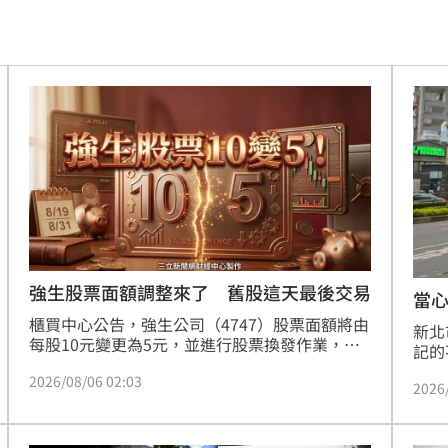
發
20:57
機
20:41
20:37
雙北
20:30
困境
20:20
療
20:11
聲」
20:06
強生股票面額調整來了 舊股這天最後交易
當心
櫃買中心公告，強生公司（4747）股票面額將由
新北
誰？
20:05
每股10元變更為5元，並進行股票換發作業，新
記的
股票於115年8月31日開始櫃檯買賣，櫃買中心特
及1
贖金
20:02
2026/08/06 02:03
別提醒投資人，新股票上櫃買賣日之參考價將按
2026
物，
比例調整為舊股票最後交易日（115年8月19日）
精華
節
收盤價之2分之1，強生公司之股票簡稱將更改為
19:42
若列
「強生*」。