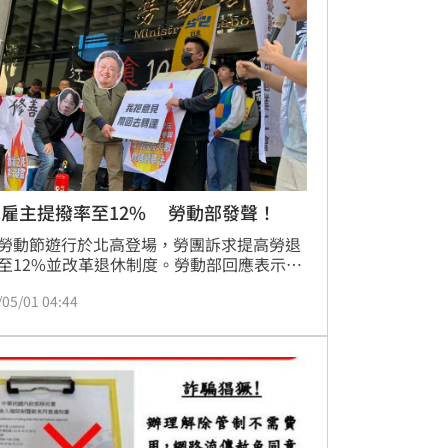
異常影響，未來也會持續加強系統穩定性與
工作，致力於提供更優質穩定的投資環境，
護廣大客戶的交易權益。
雇主提撥率至12% 勞動部發聲！
勞動節遊行於北高登場，勞團訴求提高勞退
至12%並改革退休制度。勞動部回應表示高
視，強調勞動基金收益創下新高，將通盤檢
/05/01 04:44
度以實質增加保障。政府已累計撥補勞保基
五千億元，並將政府負擔最終支付責任入
此外，勞動部持續推動最低工資調漲、育兒
方案及外送員權益保障，致力打造尊嚴勞動
善職場，確保勞工權益與保險財務穩健運