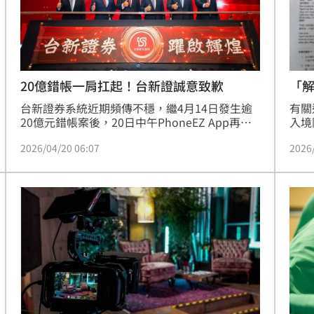
「
20億錯帳一肩扛起！台新證誠意致歉
有關
台新證券系統近期頻傳不穩，繼4月14日發生逾
入境
20億元錯帳案後，20日中午PhoneEZ App再度
清，
當機，影響盤中交易。針對14日事件，台新證證
2026
2026/04/20 06:07
不需
實申報金額達20.11億元，將自行承擔4,300萬元
可向
實際損失，強調客戶資產零減損。公司已向客戶
醒民
致歉，並建議改用Woojii等平台應急。台新證券
受損
表示，已將系統穩定度列為首要工作，正全力配
合主管機關查核與優化，以維護投資人權益及市
場秩序，僅部分定期定額功能仍調修中。