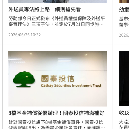
外送員專法將上路 細則搶先看
幼
勞動部今日正式發布《外送員權益保障及外送平
基市
臺管理法》三項子法，並定於7月21日同步施
傷事
行。新規範明定外送員享有報酬明確、派單透明
謝國
2026/06/26 10:32
2026
及申訴機制等保障，更首創「終止契約經濟補
件零
償」，外送員若因業者違規而終止契約，最高可
獲6個月平均報酬補償。此外，定型化契約嚴禁
平台片面扣薪或抽取小費，並要求停權處分須具
透明度與比例原則，全面強化外送產業的公平性
與勞工權益，落實產業永續發展。
收1
8檔基金補償從優辦理！國泰投信補滿補好
了
大陸
針對國泰投信旗下8檔基金補償事件，國泰投信
花費
發表聲明指出，為善盡企業社會責任，並維護受