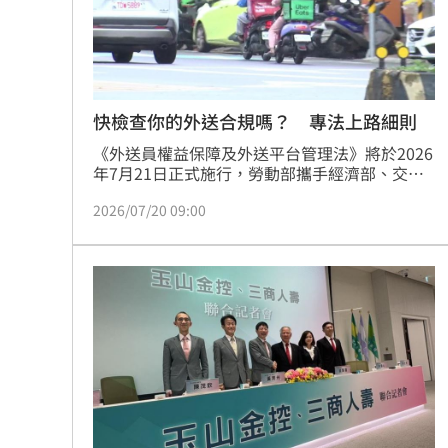
8國球員齊聚高雄 Formosa 7s掀足球
理想混蛋號召粉絲跨海追星吃美食！
18:
快檢查你的外送合規嗎？ 專法上路細則
《外送員權益保障及外送平台管理法》將於2026
年7月21日正式施行，勞動部攜手經濟部、交通
部與衛福部完成多項配套法規，旨在改善外送員
2026/07/20 09:00
相對弱勢地位。新法落實勞動保障，明確報酬計
算、派單透明度及職業災害保險等細節，同時透
過《外送合作契約範本》強化與合作商家的交易
公平。針對交通及食安議題，交通部與衛福部將
嚴管外送員行車安全與餐點配送衛生。勞動部已
建置「外送員權益保障專區」並建立常態性溝通
機制，呼籲平台業者落實法規，共同打造安全、
公平與透明的外送產業永續經營環境。