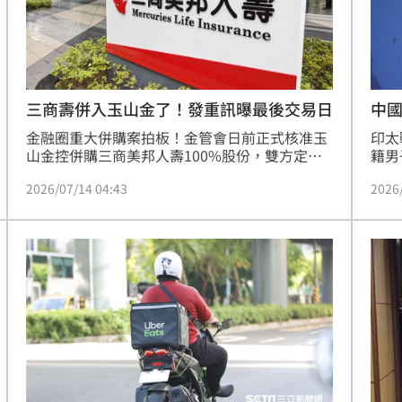
業成績產生難以挽回的衝突。
熱潮
10:00
15
三商壽併入玉山金了！發重訊曝最後交易日
中
金融圈重大併購案拍板！金管會日前正式核准玉
印太
山金控併購三商美邦人壽100%股份，雙方定於9
籍男
月1日進行股份轉換，三商壽每1普通股換發玉山
高。
2026/07/14 04:43
2026
金0.2596股，三商壽將正式下市，股票最後交易
稱，
日8月19日。
全是
者周