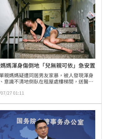
公開標售，所得價款若10年無人領取將歸國
為保障權益，繼承人可先申請「公同共有」
，若遇繼承疑義，可至「新北不動產愛連
查詢詳細資訊，或向各地政事務所諮詢，呼
眾把握權益，避免財產充公。
親媽媽渾身傷倒地「兒無親可依」急安置
單親媽媽疑遭同居男友家暴，被人發現渾身
、意識不清地倒臥在租屋處樓梯間，送醫還
服用過量安眠藥，致意識不清須住院治療；
/07/27 01:11
孩子小明（化名）仍就讀國小，為確保學童
身安全與最佳權益，屏東縣政府緊急安置於
家庭，向法院聲請延長安置獲准。