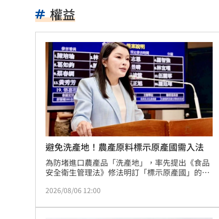
Apink降臨高雄 她新歌曝光：唱不好別
權益
吃剉冰拉到脫水洗腎 醫揭1類人4大危
一直放屁還大不出來！醫揭大腸癌3警訊
攪局父親節！中颱白海豚挾狂風暴雨炸
泰國少年槍案 揭家庭、校園槍枝管理
獨／早療課彈7歲童額頭 家長控不當治
AKIRA開唱藏彩蛋！兒子首度驚喜獻「
避免洗產地！農產原料標示原產國需入法
台灣囡仔來了 馬蒔權開唱嗨喊：我是
為防堵進口農產品「洗產地」，率先提出《食品
安全衛生管理法》修法明訂「標示原產國」的立
法委員張嘉郡今（5）日進一步提出修法指出，
驚傳駭客猛攻華爾街 多家受害者已吐
2026/08/06 12:00
依據製造時「投料重量」前三名作為揭示標準，
新修正內容也明訂，只要品名、標示或宣稱涉及
公推孫散步遭撞亡 女慟:沒有爸爸的父親
特定農漁畜產品原料，且實際上含有該原料，也