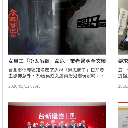
系統
讓他完全無法接受。
維護
以維
女員工「扮鬼吊頸」命危…業者聲明全文曝
要求
台北市信義區知名密室逃脫「邏思起子」日前發
五一
生恐怖意外，29歲吳姓女店員扮鬼嚇玩家時，不
提撥
明原因遭繩索勒頸窒息，命危送醫尚未脫險；此
度重
2026/05/12 07:45
2026
事引發譁然，家屬提告業者，市府勞工局依法開
討制
罰；業者昨晚（11日）發出聲明，向受傷夥伴及
金逾
其家屬致上最深切的慰問；並表示已暫停營業，
法。
針對所有預約的顧客亦將陸續完成退費，確保顧
彈性
客權益。
與友
作。