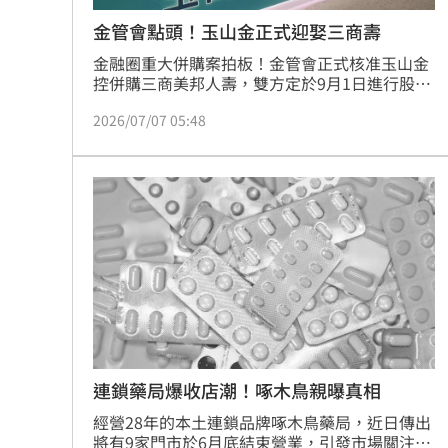
金管會點頭！玉山金正式迎娶三商壽
金融圈重大併購案拍板！金管會正式核准玉山金
控併購三商美邦人壽，雙方定於9月1日進行股份
轉換，三商壽將正式下市。透過此案，玉山金資
2026/07/07 05:48
產規模一舉突破6兆元，晉升國內第5大金控，並
成功補齊銀行、保險與證券版圖。玉山金承諾留
用三商壽全體員工並保障三年權益，確保245萬
名保戶服務不中斷。此外，金管會要求玉山金10
年內不得出脫持股，並需持續挹注增資。玉山金
預計年底前將三商壽更名為「玉山人壽」，象徵
集團金融版圖整合完成，邁向全方位金控發展的
新里程碑。
連鎖藥局爆收店潮！啄木鳥親曝真相
經營28年的本土連鎖品牌啄木鳥藥局，近日傳出
將有9家門市於6月底結束營業，引發市場關注。