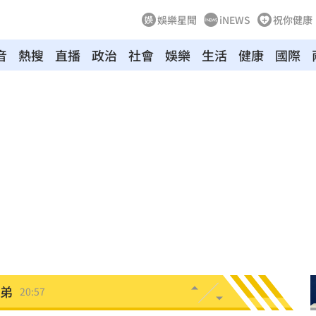
娛樂星聞
iNEWS
祝你健康
音
熱搜
直播
政治
社會
娛樂
生活
健康
國際
力大
21:12
疾病
21:10
怨
21:09
班
21:04
20:58
兄弟
20:57