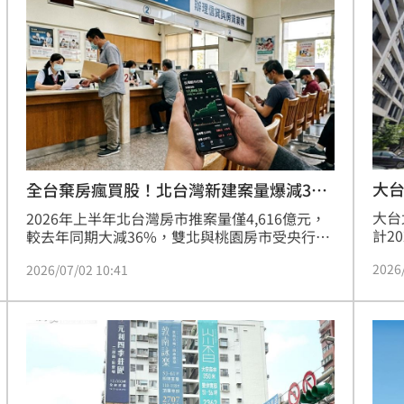
出，建商推案動力低迷，多數採取觀望態度，僅
當狗
少數具品牌實力的建商敢進場。目前房市寄望9
12:30
月央行會議與928檔期，業者將視後續政經局勢
與政策動向，再決定是否於年底前伺機推案，短
砲
12:30
期內冷氣團仍難以緩解。
盲點
12:28
熱議
12:26
大
全台棄房瘋買股！北台灣新建案量爆減3成
6
大台
2026年上半年北台灣房市推案量僅4,616億元，
計2
較去年同期大減36%，雙北與桃園房市受央行限
其中
貸令與股市吸金影響，推案信心大幅萎縮，北市
2026
2026/07/02 10:41
每年
跌幅高達50.2%最為慘重。然而，基隆與新竹因
廬」
大案助攻逆勢成長，增幅分別達107.1%與
「紘
53.7%。住展雜誌專家陳炳辰指出，由於政策面
效率
12:00
十多
未見鬆綁，資金持續流向股市，建商態度轉趨保
守，預估北台灣全年推案量將面臨兆元保衛戰，
成形
12:00
房市景氣仍處於觀望僵局。(陳韋帆)
」氣
12:00