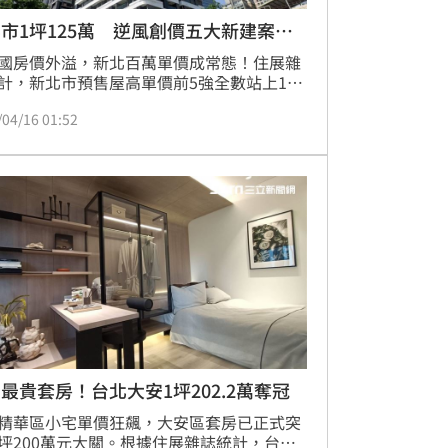
市1坪125萬 逆風創價五大新建案出
國房價外溢，新北百萬單價成常態！住展雜
計，新北市預售屋高單價前5強全數站上114
，板橋「三輝白昀」更以125.1萬元刷新全
/04/16 01:52
錄。專家陳炳辰指出，儘管面臨打房利空，
、中和及三重指標案仍逆勢挺進，不僅單價
，甚至出現總價逾1.1億元的豪宅交易。數據
，2025年新北9字頭以上建案占比驟增至
%，顯示優質地帶具抗跌風險特性，房價強者
。(陳韋帆)
最貴套房！台北大安1坪202.2萬奪冠
精華區小宅單價狂飆，大安區套房已正式突
坪200萬元大關。根據住展雜誌統計，台北