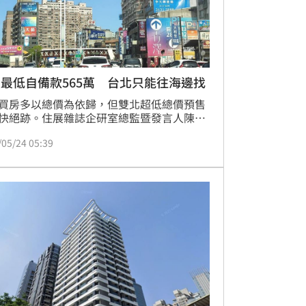
最低自備款565萬 台北只能往海邊找
買房多以總價為依歸，但雙北超低總價預售
快絕跡。住展雜誌企研室總監暨發言人陳炳
示，目前台北市預售交易總價集中在2,000
/05/24 05:39
,000萬元，新北市在1,000萬至3,000萬
他指出，台北市1,500萬元以內新案占比僅
，新北市低於1,000萬元也只有2%，超低總
案極度稀缺，加上貸款困難、前景不明，整
市出現棄房買股的窘境顯然並不意外。（陳
）