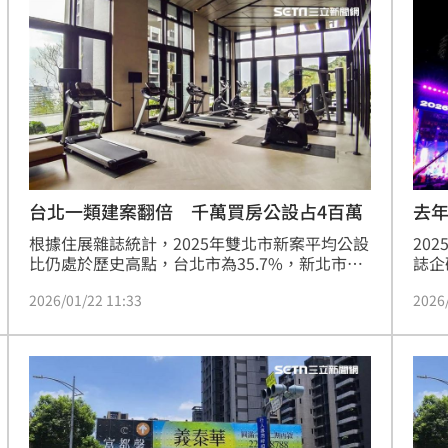
機，否則恐陷入歹戲拖棚。(陳韋帆)
推案
線鬆
台北一類建案翻倍 千萬買房公設占4百萬
去
根據住展雜誌統計，2025年雙北市新案平均公設
20
比仍處於歷史高點，台北市為35.7%，新北市則
誌企
為34.7%。住展雜誌企研室總監陳炳辰表示，公
場激
2026/01/22 11:33
2026
設比與基地面積息息相關，台北市因素地稀缺、
「不
危老案盛行，小基地建案無法有效分攤法定消防
帆）
設施，導致高公設比產品激增。即便如此，具備
低總價特性的高公設比小宅，在捷運機能加持
下，市場接受度依然極高。（陳韋帆）