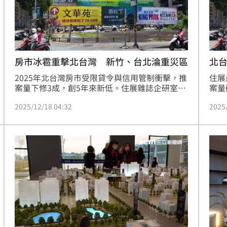
房市冰雹重擊北台灣 新竹、台北淪重災區
北台
2025年北台灣房市受限貸令與信用管制衝擊，推
住展
案量下修3成，創5年來新低。住展雜誌企研室總
案量
監陳炳辰指出，建商在買氣冰封下推案極為謹
房價
2025/12/18 04:32
2025
慎，市場呈現品牌實力、精華地段與小宅規劃三
住展
者兼具才敢上場的緊縮態勢。他認為，今年若非
難解
年底指標案撐場，案量恐跌破兆元大關。（陳韋
毫無
帆）