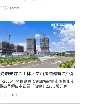
安區預售案「瑞閣」以單價202.2萬元奪下
/03/26 09:59
最貴套房寶座；新北市永和區「蒲陽頂溪」
上108.5萬元新高。住展陳炳辰指出，儘管
令與景氣波動籠罩，但蛋黃區套房憑藉「低
、好轉手、易出租」三大優勢，吸引置產客
鍍金地段，形成「越小越貴」的極端市場現
(陳韋帆)
達光環失效？士林、文山房價還有7字頭
市2025年預售案實價資訊揭露房市兩極化走
最高單價由中正區「柏金」225.5萬元奪
最低則是有輝達話題士林區的「漢皇韶光」
/03/06 10:31
.4萬元，兩者價差高達3倍。住展雜誌總監陳
指出，房市冷氣團下，蛋黃區地段鍍金使高
站穩200萬元，蛋白區則因價格為王，建商