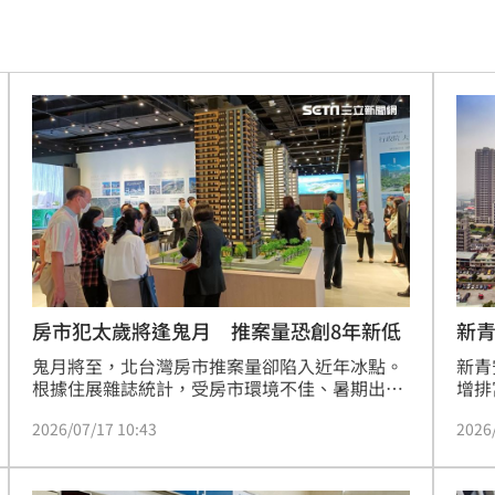
場曝
12:55
互動
12:54
12:52
連敗
12:47
車內
12:46
怨
12:40
合體
12:35
新青
房市犯太歲將逢鬼月 推案量恐創8年新低
新青
鬼月將至，北台灣房市推案量卻陷入近年冰點。
喊卡
12:32
增排
根據住展雜誌統計，受房市環境不佳、暑期出
制等
遊、颱風季及民俗月多重利空夾擊，今年8月北
到南
12:31
2026
2026/07/17 10:43
購屋
台灣推案量預估僅453.5億元，年減36.3%，創下
資格
2018年以來同期新低。市場不僅缺乏百億大案，
亂鬥
12:31
安1
台北市甚至恐出現零推案慘況。專家陳炳辰指