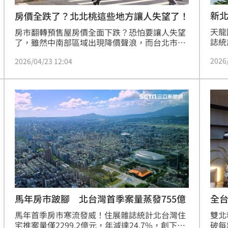
新北
房價全跌了？北北桃這些地方讓人失望了！
爐
天龍
房市翻轉預售屋房價全面下跌？恐怕要讓人失望
誌統
了，雖然中南部區域出現降價聲浪，而台北市也
萬元
出現鬆動，但新北市、桃園市2025年皆逆勢走揚
2026
2026/04/23 12:04
市紀
逾1成，住展雜誌指出，房市雖然轉向剛需的買
板橋
方市場，但精華區需求依舊，如新北市第一環的
破百
中永和、板橋，桃園市中壢、桃園區等，買盤持
顯示
續靠攏下，也在這波房市寒冬下逆風飛翔。(陳韋
12
帆)
恆強
全台
馬年房市跛腳 北台灣首季案量蒸發755億
雙北
馬年首季房市寒流發威！住展雜誌統計北台灣住
破每
宅推案量僅2299.2億元，年減達24.7%，創下