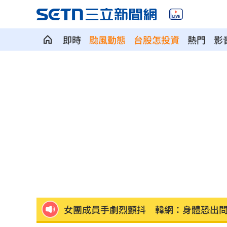
即時
颱風動態
台股怎投資
熱門
影
捲不倫、私生飯騷擾風波！黃晸珉憔悴
芒果自由！台南14萬學童午餐「整顆愛
本週超夯光通訊 AAOI進補台股3強
13:
除夕夜母被帶走？兒上署長室留言：要
「小飛機」失控撞民宅！肇事玩家疑落
女團成員手劇烈顫抖 韓網：身體恐出