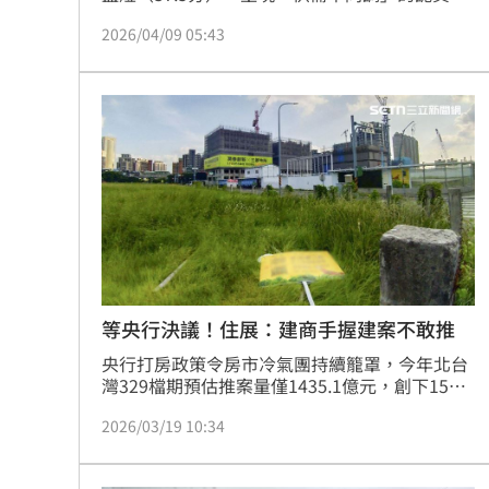
況。儘管央行態度軟化釋放暖意，且329檔期千
2026/04/09 05:43
億案量湧現，預售推案量創2024年11月來新高，
但需求端卻如一潭死水，每週平均成交未及1
組。住展總監陳炳辰警告，待售建案數已飆至
1563案，慘過疫情時期，若買氣持續與海量供給
脫節，後續賣壓恐如排山倒海而來。(陳韋帆)
等央行決議！住展：建商手握建案不敢推
央行打房政策令房市冷氣團持續籠罩，今年北台
灣329檔期預估推案量僅1435.1億元，創下15年
來新低。住展雜誌總監陳炳辰指出，貸款不易與
2026/03/19 10:34
第七波信用管制使建商進場意願低迷，案量年減
12.7%，甚至不及2011年水準。新北市雖以
580.5億元居冠，但仍受延推與改規格影響；新