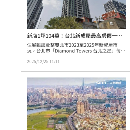
新店1坪104萬！台北新成屋最高房價一次
看
住展雜誌彙整雙北市2023至2025年新成屋市
況，台北市「Diamond Towers 台北之星」每坪
269.1萬元奪台北成屋冠軍、新北市則是新店
2025/12/25 11:11
「江陵天喆」每坪104萬成為亮點。住展雜誌企
研室總監陳炳辰指出，成屋價格雖有亮點，但缺
乏預售屋付款緩衝優勢。皆未突破預售屋創價紀
錄。（陳韋帆）