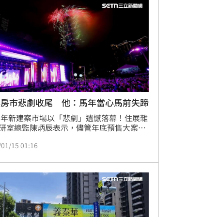
轉向保守並出現7字頭，呈現強者恆強、二
動的極端發展。（陳韋帆）
年房市悲劇收尾 他：馬年當心馬前失蹄
25年新建案市場以「悲劇」遺憾落幕！住展雜
研室總監陳炳辰表示，儘管年底預售大案進
勵供給，但買氣依然呈現冷回應，市場呈現
/01/15 01:16
降不買、低價才買」的觀望氛圍。（陳韋