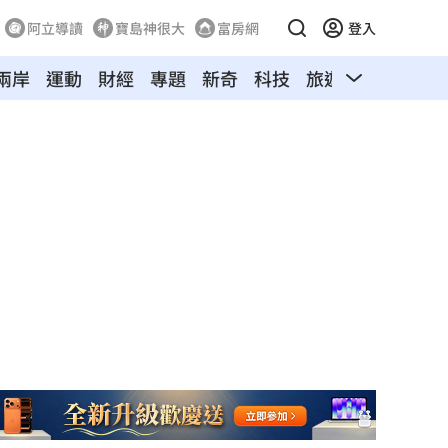
阿立導讀
寶島神很大
富房網
登入
兩岸
運動
財經
專題
新奇
科技
旅遊
汽車
寵物