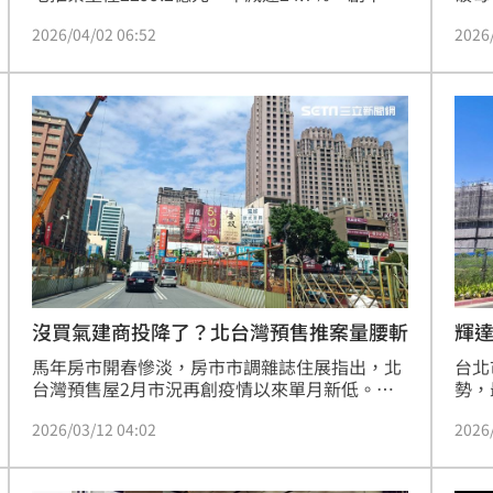
市大
2020年疫情以來新低。企研室總監陳炳辰指出，
2026
2026/04/02 06:52
全台
受限貸令與打房政策影響，建商信心萬念俱灰，
也衝
北市與桃園案量重挫超過4成；僅新竹地區因延
限貸
推案強迫上場，逆勢增長38.1%。雖然央行3月
總價
微調政策釋放暖意，但下半年面臨選舉變數，今
卡位
年房市整體樂觀度依然有限。（陳韋帆）
象。
沒買氣建商投降了？北台灣預售推案量腰斬
輝
馬年房市開春慘淡，房市市調雜誌住展指出，北
台北
台灣預售屋2月市況再創疫情以來單月新低。住
勢，
展雜誌陳炳辰分析，受年節旅遊、美伊戰事及資
冠，
2026/03/12 04:02
2026
金不確定性影響，近2/3建案單週「零成交」，
75
僅低價案能維持銷況。329檔期量能持續低迷，
炳辰
房市信心未見曙光，後續需視央行決策是否有轉
價案