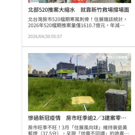
北部520推案大縮水 就靠新竹救場撐場面
北台灣房市520檔期寒風刺骨！住展雜誌統計，
2026年520檔期推案量僅1610.7億元，年減
9.3%。在北北桃基宜全面衰退的頹勢下，唯獨新
2026/04/30 05:57
竹地區異軍突起，案量較去年同期暴增
353.5%，單區推案達497億元。專家分析，儘管
新竹有百億指標案撐場，但整體市場受央行打房
與銀行房貸緊縮影響，建商信心潰散、保守去化
舊案，房市年中慶恐在冷清中度過。（陳韋帆）
慘過新冠疫情 房市旺季逾2／3建案零成
交
房市旺季不旺！3月「住展風向球」維持衰退黃
藍燈（37.5分），呈現「供需不同調」的詭異市