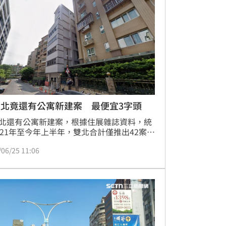
台北竟還有公寓新建案 最便宜3字頭
北還有公寓新建案，根據住展雜誌資料，統
021年至今年上半年，雙北合計僅推出42案，
台北市佔29案、新北市13案；自2023年起
/06/25 11:06
推案數皆為個位數。價格上，北投「龍都靜
、「樹沐」、「洰賦」單價7至8字頭，五股
盛小逸居」僅3字頭；內湖「隆雲心琚」憑
戶量體，半年內即完銷。（陳韋帆）