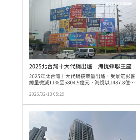
竹地區更陷入泥沼，整體案量僅約68億元，顯見
市場觀望氣氛極其濃厚。(陳韋帆)
2025北台灣十大代銷出爐 海悅蟬聯王座
2025年北台灣十大代銷接案量出爐，受景氣影響
總量微減11%至5804.9億元，海悅以1487.8億元
蟬聯冠軍。住展雜誌分析，大代銷在逆勢中展現
2026/02/13 05:29
強者恆強態勢，其中創意家、新高創、璞園、傳
真四家逆勢成長。隨著2026年房市走向不明，品
牌建商傾向與具銷售戰力的大代銷強強聯手，呈
現贏家通吃局面。（陳韋帆）