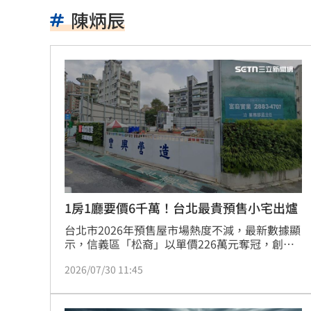
台中男發酒瘋遭管束！尿在警察身上下
陳炳辰
父親節來了！蔣萬安、沈伯洋曝與子女
宣布出道十年 大咖樂團成員1惡疾纏身
道奇守護神挨再見2分砲 遭逆轉苦吞7
BMW小跑車自撞翻覆！氣囊爆22歲男困
朴寶劍替爸扛8億債 昔宣布破產仍不埋
青春回來了！「阿妹妹」睽違27年驚喜
1房1廳要價6千萬！台北最貴預售小宅出爐
台北市2026年預售屋市場熱度不減，最新數據顯
星宇航空往返沖繩「全取消」加班機也
示，信義區「松裔」以單價226萬元奪冠，創下
區域近5年新高。此外，中正區「京典
白海豚逼近越晚越有感！估雨彈從北轟
2026/07/30 11:45
ATELIER111」、士林區「文心天母」、南港區
「四季嘉禾」及北投區「力銘耘山」亦躋身前五
酒客吃完螺殼丟隔壁桌 引發熱炒店大
名。住展雜誌專家陳炳辰分析，儘管房市環境多