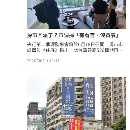
「拍片人的多重宇宙」職涯論壇9/12登
8國球員齊聚高雄 Formosa 7s掀足球
房市回溫了？市調揭「有看官、沒買氣」
理想混蛋號召粉絲跨海追星吃美食！
18:
央行第二季理監事會將於6月18日召開，房市市
調單位《住展》指出，北台灣建商520檔期再無
法再遞延下開始釋出推案，而看屋人數也有所攀
2026/06/11 11:11
升，但新成屋推案數量下降，而成交組數、議價
率、待建案數量也都屬於谷底持平狀態。住展發
言人陳炳辰表示，房市正值谷底翻身階段，後續
能否順利回溫，全看下周央行理監事會議結果的
臨門一腳。（陳韋帆）