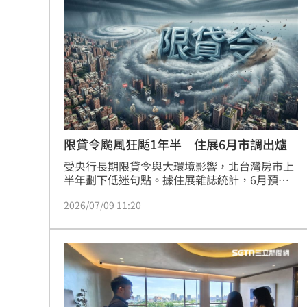
變，但台北市具備首都地利優勢，信義區新案稀
玩很大爆衝突 張立東怒飆女星：把我
缺性更推升買盤。觀察市場趨勢，小坪數高單價
產品受富爸媽青睞，而品牌建商在熱門區域的推
案策略亦展現強勁抗跌性。展望下半年，大安
別被休旅外型騙了！Audi新Q3根本是鋼
區、中正區及南港區仍有挑戰區域高價的預售案
備受矚目，顯示建商對台北高價房產市場信心依
健檢「癌指數正常」罹乳癌！醫：致命
舊堅定。
張清芳父親節曬亡父遺照！神似五官引
台灣彩券開獎直播中
20:31
限貸令颱風狂颳1年半 住展6月市調出爐
受央行長期限貸令與大環境影響，北台灣房市上
LIVE三立+24小時直播
15:27
半年劃下低迷句點。據住展雜誌統計，6月預售
屋推案量銳減至百億規模，創下2019年後單月新
三立iNEWS新聞台線上直播
18:00
2026/07/09 11:20
低，顯示建商信心不足。需求面同樣疲軟，單週
平均來客組數下修，半數個案成交掛蛋。目前待
售案量逼近1,600案，賣壓沉重，儘管高房價認
AI時代！威力馬導入智慧營運系統提升
知穩固，但買氣卻持續走弱。專家陳炳辰指出，
受限於政策保守、選舉因素及股市吸金效應，預
商場戰國來臨 台中「頂奢大道」逐漸
期下半年房市將持續呈現跛腳走勢，指標大案難
以帶動整體市場買氣，建議購屋族應審慎評估市
台彩父親節推新刮刮樂千萬頭獎超「爸
場氛圍與財務風險。