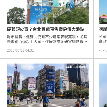
場！
10:30
熱潮
10:00
購屋
硬著頭皮賣？台北百億預售案房價大盤點
15
民眾
房市翻轉，但雙北仍有不少建案表現亮眼，尤其
案已
是總銷百億以上大案。住展雜誌企研室總監暨發
辰表
言人陳炳辰指出，這類勇於在逆風進場的大型建
2026
2026/05/28 04:31
萬至4
案，大多具備建商品牌、區域穩健及高度話題討
元。
論等優勢，能靠著自身底氣受到買盤青睞，在價
4%
量上呈現逆勢突圍的個案表現。此外，大型建案
價新
因規模巨大、持有成本高且先前已投入龐大資
體房
金，推案時程無法像中小型案般靈活調整，也是
韋帆
不得不硬著頭皮亮相的關鍵因素。（陳韋帆）