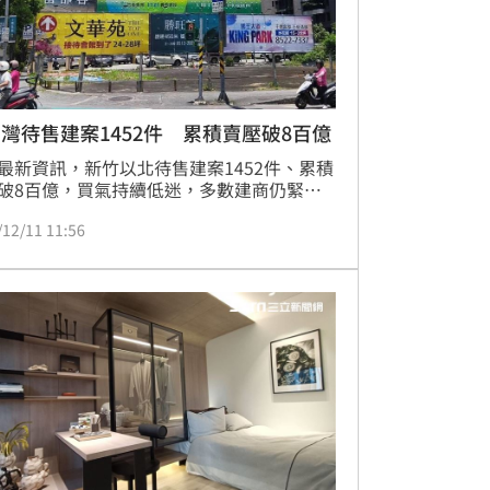
灣待售建案1452件 累積賣壓破8百億
最新資訊，新竹以北待售建案1452件、累積
破8百億，買氣持續低迷，多數建商仍緊咬
防線，不輕易讓價，議價率仍在1成以內。
/12/11 11:56
雜誌企研室總監陳炳辰表示，房市弱化僵局
，供給量雖因指標案湧現而增長，但需求面
起色，年底市場仍不樂觀。（陳韋帆）