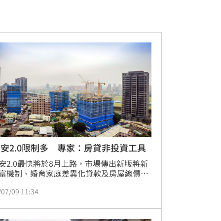
安2.0限制多 專家：房貸非投資工具
安2.0最快將於8月上路，市場傳出新版將新
富機制、婚育家庭差異化貸款及房屋總價限
措施。房市專家認為，新制延續協助首購族
/07/09 11:34
的政策方向，也讓補貼對象更加明確，但在
限制增加及查核趨嚴下，市場預期已與新青
.0推出時有所不同。