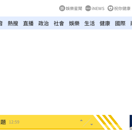
娛樂星聞
iNEWS
祝你健康
音
熱搜
直播
政治
社會
娛樂
生活
健康
國際
現身
13:04
文」
13:00
00
殺警
13:00
跑了
13:00
問題
12:59