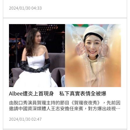
過77萬人觀看。不過，吳宗憲在訪談過程中有多段內容
2024/01/30 04:33
遭到消音。其中，吳宗憲提到博恩曾在7年前上過他的
節目，卻因為效果不如預期而備受打擊，從此不敢再上
綜藝節目。此外，他也透露某位新加坡天后來去上他的
節目後，卻認為遭到吳宗憲欺辱，兩人因而釀成誤會，
而這位天后的身分也曝光了。
Albee遭炎上首現身 私下真實表情全被爆
由脫口秀演員賀瓏主持的節目《賀瓏夜夜秀》，先前因
邀請中國資深媒體人王志安擔任來賓，對方爆出歧視身
障者的舉止而引發外界撻伐。不僅王志安本人被罵爆，
2024/01/30 02:47
就連主持人賀瓏和助理主持人Albee也遭到波及。而
Albee在事發不久後於社群網站上道歉，稱自己沒有聽