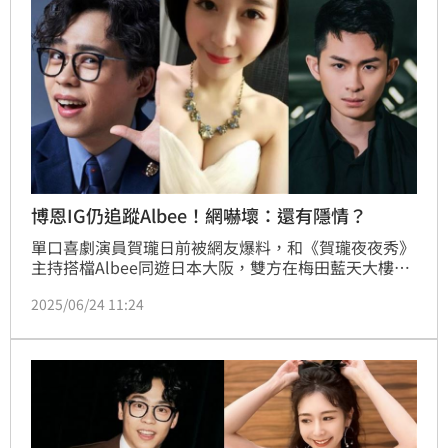
博恩IG仍追蹤Albee！網嚇壞：還有隱情？
單口喜劇演員賀瓏日前被網友爆料，和《賀瓏夜夜秀》
主持搭檔Albee同遊日本大阪，雙方在梅田藍天大樓觀
景台玩自拍，爆出2人正在交往緋聞。沒想到賀瓏23日
2025/06/24 11:24
遭所屬薩泰爾因雙方理念不合，宣布終止合約。如今有
網友也發現薩泰爾、「老闆」博恩等已退追賀瓏的IG，
不過仍有追蹤Albee，，讓其他網友吃瓜認為：「案情
不單純」。