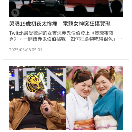
哭曝19歲初夜太慘痛 電競女神突狂摸賀瓏
Twitch最受歡迎的女實況赤鬼伯伯登上《賀瓏夜夜
秀》，一開始赤鬼伯伯挑戰「如何把食物吃得很色」，
現場吃赤鬼牛排，動作、眼神、聲音全方位發揮，吃完
2025/03/08 05:01
後她還突然深情望向賀瓏，讓賀瓏害羞到不知所措。不
只如此赤鬼伯伯更與Albee上演女女親吻，畫面香氣滿
滿，全場瞬間炸裂，網友狂刷：「赤鬼親Albee是本季
最香了吧 ！」Albee也在影片底下回覆：「人家還沒親
夠耶。」蔡維歆