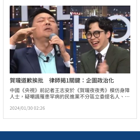
清楚來賓說的話，不過網友卻發現Albee聽完王志安的
話後大笑好幾聲，認為她不可能沒有聽清楚。昨（29
日）《賀瓏夜夜秀》上傳最新影片，而這也是Albee風
波
賀瓏道歉挨批 律師揭1關鍵：企圖政治化
中國《央視》前記者王志安於《賀瓏夜夜秀》模仿身障
人士，疑嘲諷罹患罕病的民進黨不分區立委提名人、身
障律師陳俊翰，引發公憤。面對賀瓏的道歉，律師黃帝
2024/01/30 02:26
穎直言，相較於陳俊翰，賀瓏1席話企圖把事件政治
化。