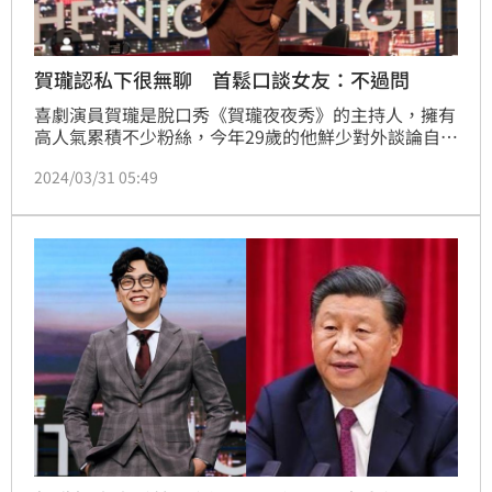
賀瓏認私下很無聊 首鬆口談女友：不過問
喜劇演員賀瓏是脫口秀《賀瓏夜夜秀》的主持人，擁有
高人氣累積不少粉絲，今年29歲的他鮮少對外談論自己
的感情，但近來他接受訪問透露，自己其實有一名交往
2024/03/31 05:49
多年的圈外女友，但他坦言自己從來沒有追過女生，向
來都是對方主動，賀瓏還說自己私下生活蠻無聊的，講
起自己的缺點感嘆：「她很辛苦！」