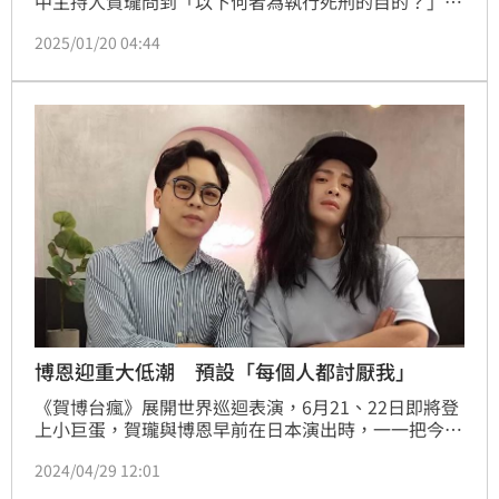
中主持人賀瓏問到「以下何者為執行死刑的目的？」答
案是「拉抬民調」，並指出台北市議員苗博雅2015年
2025/01/20 04:44
的臉書貼文，提到前總統馬英九將死囚當成提款機，死
刑淪為執政者操弄民調的手段。對此苗博雅今（20）日
發聲，「你是網路費被刪到剩1元吼？這十年來都沒上
網？是不是要面對面講清楚蛤？」
博恩迎重大低潮 預設「每個人都討厭我」
《賀博台瘋》展開世界巡迴表演，6月21、22日即將登
上小巨蛋，賀瓏與博恩早前在日本演出時，一一把今年
台灣出事的網紅點名，當然也包括他們，賀瓏是《賀瓏
2024/04/29 12:01
夜夜秀》因已故律師陳俊翰風波遭炎上，博恩則是去年
外送員事件也害他心情頗為低迷。鍾智凱台北報導