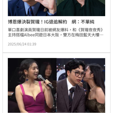
博恩爆決裂賀瓏！IG退追解約 網：不單純
單口喜劇演員賀瓏日前被網友爆料，和《賀瓏夜夜秀》
主持搭檔Albee同遊日本大阪，雙方在梅田藍天大樓觀
景台玩自拍，爆出2人正在交往緋聞。沒想到賀瓏23日
2025/06/24 01:39
遭所屬薩泰爾因雙方理念不合，宣布終止合約。如今有
網友也發現薩泰爾、博恩等人都已退追賀瓏的IG，昔日
工作夥伴疑鬧翻撕破臉，讓許多網友吃瓜認為：「案情
不單純」。