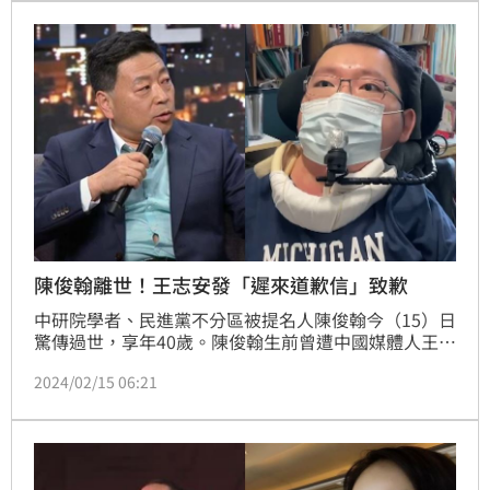
捐款100萬日圓（約新台幣20幾萬元），「錢雖然不
多，也算是我誠懇道歉的佐證吧。」
陳俊翰離世！王志安發「遲來道歉信」致歉
中研院學者、民進黨不分區被提名人陳俊翰今（15）日
驚傳過世，享年40歲。陳俊翰生前曾遭中國媒體人王志
安在《賀瓏夜夜秀》嘲諷，引起外界關注。聽聞陳俊翰
2024/02/15 06:21
離世消息，王志安今日也在X平台發文，再度致歉，並
表示令人震驚和遺憾。