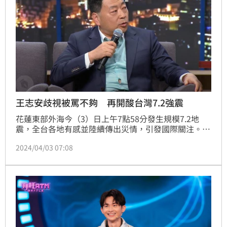
王志安歧視被罵不夠 再開酸台灣7.2強震
花蓮東部外海今（3）日上午7點58分發生規模7.2地
震，全台各地有感並陸續傳出災情，引發國際關注。然
而今年初曾來台登上脫口秀節目《賀瓏夜夜秀》惹議的
2024/04/03 07:08
中國記者王志安，卻開酸台灣房屋防震不如日本、若非
政府打壓就會來台，言論再度掀起各界怒火。