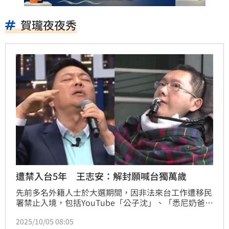
賀瓏夜夜秀
遭禁入台5年 王志安：解封願喊台獨萬歲
先前多名外籍人士於大選期間，因非法來台工作遭移民
署禁止入境，包括YouTube「公子沈」、「悉尼奶爸
Sydney DaDDy」、「文昭談古論今」、「LeLe 
2025/10/05 08:05
Farley（樂樂法利）」、悉尼奶爸、文昭等人，如今都