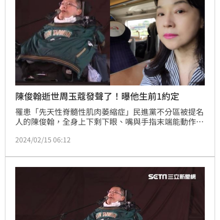
陳俊翰逝世周玉蔻發聲了！曝他生前1約定
罹患「先天性脊髓性肌肉萎縮症」民進黨不分區被提名
人的陳俊翰，全身上下剩下眼、嘴與手指末端能動作，
但仍舊努力為弱勢群族發聲，「生命鬥士」的經歷鼓舞
2024/02/15 06:12
了不少人。怎料，今（15日）卻驚傳逝世的消息，而民
進黨也發出聲明證實陳俊翰疑似因感冒引起併發症，極
力搶救仍不幸於11日逝世。對此，資深媒體人周玉蔻一
得知消息後，也在社群網站上發聲了。