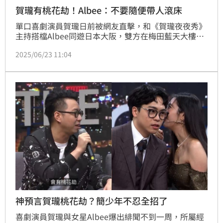
賀瓏有桃花劫！Albee：不要隨便帶人滾床
單口喜劇演員賀瓏日前被網友直擊，和《賀瓏夜夜秀》
主持搭檔Albee同遊日本大阪，雙方在梅田藍天大樓觀
景台玩自拍，爆出2人正在交往緋聞。沒想到賀瓏今
2025/06/23 11:04
（23日）遭所屬薩泰爾因雙方理念不合，宣布終止合
約。《賀瓏夜夜秀》1年前曾邀請到東方命理風水師簡
少年，結果都算出賀瓏有「桃花劫」，讓Albee當場驚
呼：「不要隨便帶人滾床單。」
神預言賀瓏桃花劫？簡少年不忍全招了
喜劇演員賀瓏與女星Albee爆出緋聞不到一周，所屬經