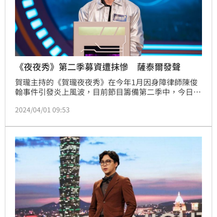
《夜夜秀》第二季募資遭抹慘 薩泰爾發聲
賀瓏主持的《賀瓏夜夜秀》在今年1月因身障律師陳俊
翰事件引發炎上風波，目前節目籌備第二季中，今日周
刊報導《夜夜秀》置入與資金出狀況，對此《夜夜秀》
2024/04/01 09:53
所屬薩泰爾駁斥此事。鍾智凱台北報導