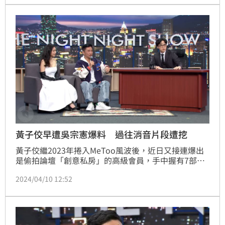
黃子佼早遭吳宗憲爆料 過往消音片段遭挖
黃子佼繼2023年捲入MeToo風波後，近日又接連爆出
是偷拍論壇「創意私房」的高級會員，手中握有7部未
成年性影片，隨著雪球愈滾愈大，有不少過往的節目片
2024/04/10 12:52
段陸續被挖出，讓網友直呼「真的是細思極恐」，其
中，現在又有人發現，綜藝天王吳宗憲先前登上《賀瓏
夜夜秀》時，疑似就想爆料黃子佼的事情，只是最後被
主持人賀瓏所阻止。宋亭誼報導