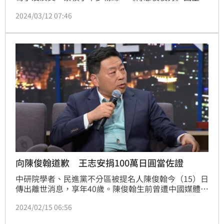
人曾博恩的爭議問題而停播，相隔近四年終於在去年回
2024/03/12 07:46
歸，並改為《賀瓏夜夜秀》，由賀瓏接棒主持，先前賀
瓏又捲入嘲諷已故立委候選人陳俊翰的爭議，遭到各方
撻伐；雖然身陷輿論風波中，但時報周刊CTWANT直擊
他主持的節目依然完售，看來人氣完全不受影響。
向陳俊翰道歉 王志安捐100萬日圓當佐證
中研院學者、民進黨不分區被提名人陳俊翰今（15）日
傳出離世消息，享年40歲。陳俊翰生前曾遭中國媒體人
王志安在《賀瓏夜夜秀》嘲諷，引起外界關注。聽聞陳
2024/02/15 06:56
俊翰離世消息，王志安今日也在X平台發文，再度向陳
俊翰表達歉意，並透露，他將為台灣的罕見疾病基金會