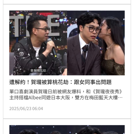
Albee感情升溫似乎早有端倪，Albee被挖出曾在節目
上，在賀瓏耳旁悄悄說Dirty talk（開黃腔），如今有
媒體報導Albee當時說：「我想要你X死我」。
遭解約！賀瓏被算桃花劫：跟女同事出問題
單口喜劇演員賀瓏日前被網友爆料，和《賀瓏夜夜秀》
主持搭檔Albee同遊日本大阪，雙方在梅田藍天大樓觀
景台玩自拍，爆出2人正在交往緋聞。沒想到賀瓏今
2025/06/23 06:04
（23日）遭所屬薩泰爾因雙方理念不合，宣布終止合
約。《賀瓏夜夜秀》2年前曾邀請到東方命理風水師簡
少年，以及西方占星專家白瑜老師上節目，結果都發現
賀瓏有「桃花劫」。