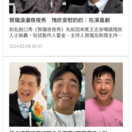
賀瓏淚灑夜夜秀 愧疚安慰奶奶：在演喜劇
知名脫口秀《賀瓏夜夜秀》先前因來賓王志安嘲諷殘疾
人士挨轟，包括製作人霍金、主持人賀瓏及助理主持人
Albee都遭到各界謾罵。而在影片播出一週後，賀瓏現
2024/02/06 09:37
身錄製節目本季最後一集；談及高齡90歲的奶奶在事發
後相當心疼他，賀瓏也忍不住淚灑現場，不過承諾自己
會和前身《博恩夜夜秀》一樣做滿3季節目。