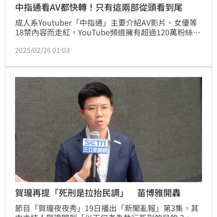
中指通看AV都快轉！只有這兩部從頭看到尾
成人系Youtuber「中指通」主要介紹AV影片、女優等
18禁內容而走紅，YouTube頻道擁有超過120萬粉絲訂
閱，顯見人氣之高。中指通近日上《賀瓏夜夜秀》受訪
2025/02/26 01:03
表示，自己每天要看5至10部AV，不可能全部都看完，
不過卻有「兩部AV」讓他整部看完，並狂讚：「很有
重陽節的氣氛，家有一老如有一寶。」
賀瓏再提「死刑是拉抬民調」 苗博雅開轟
節目「賀瓏夜夜秀」19日播出「新聞亂報」第3集，其