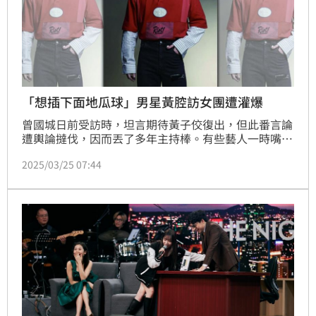
「想插下面地瓜球」男星黃腔訪女團遭灌爆
曾國城日前受訪時，坦言期待黃子佼復出，但此番言論
遭輿論撻伐，因而丟了多年主持棒。有些藝人一時嘴快
欠思考，因而惹禍，例如黃偉晉去年在《紅白藝能大
2025/03/25 07:44
賞》預錄訪問韓女團LE SSERAFIM，因為說出「好想插
她們下面」雙關語，引發砲轟，他發文道歉，但民怨難
消，年節期間許多預排工作因此取消。