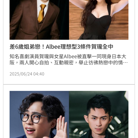
差6歲姐弟戀！Albee理想型3條件賀瓏全中
知名喜劇演員賀瓏與女星Albee被直擊一同現身日本大
阪，兩人開心自拍、互動親密，舉止彷彿熱戀中的情
侶。正當外界熱議戀情時，賀瓏所屬的薩泰爾娛樂卻在
2025/06/24 04:40
昨（23）日突然宣布與他解約，原因為「理念不合」，
相關話題持續延燒當中。趙浩雲