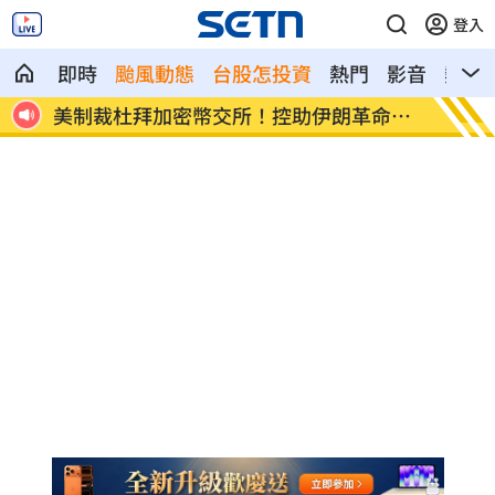
登入
即時
颱風動態
台股怎投資
熱門
影音
熱搜
命衛
美就業數據爆冷 這信號Fed升息警報降
梅西父
溫
壇