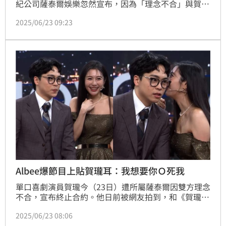
紀公司薩泰爾娛樂忽然宣布，因為「理念不合」與賀瓏
終止合作，聲明發出後，網友聯想3年前，賀瓏曾被命
2025/06/23 09:23
理師算出有「桃花劫」尤其簡少年提醒「容易跟工作上
的正妹同事出現問題」，對此，簡少年緊急澄清當時沒
有算出這件事。
Albee爆節目上貼賀瓏耳：我想要你Ｏ死我
單口喜劇演員賀瓏今（23日）遭所屬薩泰爾因雙方理念
不合，宣布終止合約。他日前被網友拍到，和《賀瓏夜
夜秀》主持搭檔Albee同遊日本大阪，雙方在梅田藍天
2025/06/23 08:06
大樓觀景台玩自拍，爆出2人正在交往緋聞。賀瓏與