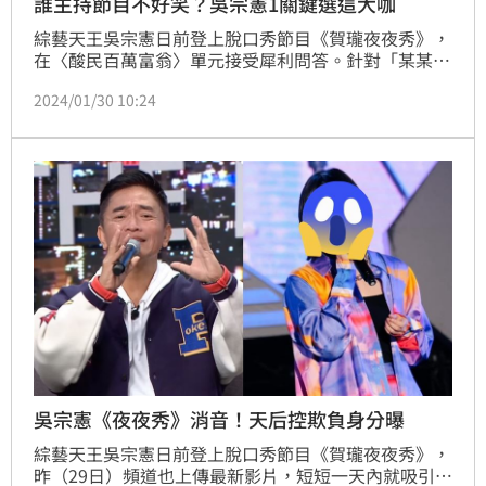
誰主持節目不好笑？吳宗憲1關鍵選這大咖
綜藝天王吳宗憲日前登上脫口秀節目《賀瓏夜夜秀》，
在〈酸民百萬富翁〉單元接受犀利問答。針對「某某主
持節目就是這樣啊，我國中康樂股長都比他有趣」這
2024/01/30 10:24
題，不少人以為他會選擇數月前才諷刺過的曾國城；沒
想到他最終選擇哈林（庾澄慶），並解釋之所以選他的
關鍵原因。
吳宗憲《夜夜秀》消音！天后控欺負身分曝
綜藝天王吳宗憲日前登上脫口秀節目《賀瓏夜夜秀》，
昨（29日）頻道也上傳最新影片，短短一天內就吸引超