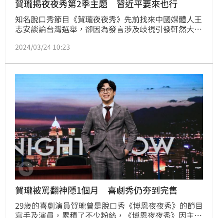
賀瓏揭夜夜秀第2季主題 習近平要來也行
知名脫口秀節目《賀瓏夜夜秀》先前找來中國媒體人王
志安談論台灣選舉，卻因為發言涉及歧視引發軒然大
波，主持人賀瓏事後也發聲致歉。而在第一季結束將近
2024/03/24 10:23
2個月後，他今（24）日親自預告第二季節目走向，並
向廣大觀眾喊話：「未來，第二季見！」
賀瓏被罵翻神隱1個月 喜劇秀仍夯到完售
29歲的喜劇演員賀瓏曾是脫口秀《博恩夜夜秀》的節目
寫手及演員，累積了不少粉絲，《博恩夜夜秀》因主持