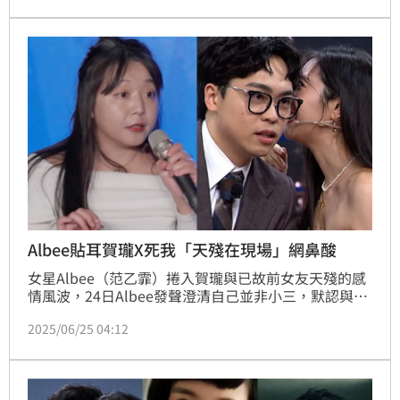
被解禁了。但曾經參加《賀瓏夜夜秀》現旅居日本的前
《央視》記者王志安，並未被解禁。對此，王志安聲
稱，只要可以解封，「讓我喊台灣獨立萬歲都可以」。
Albee貼耳賀瓏X死我「天殘在現場」網鼻酸
女星Albee（范乙霏）捲入賀瓏與已故前女友天殘的感
情風波，24日Albee發聲澄清自己並非小三，默認與賀
瓏的戀情。不少網友挖出Albee過去與賀瓏的曖昧互
2025/06/25 04:12
動，認為一切有跡可循，而其中一段她在節目上的dirty 
talk（黃腔）更是掀起一陣熱議，如今再有網友爆料，
當時天殘就在現場看賀瓏演出。