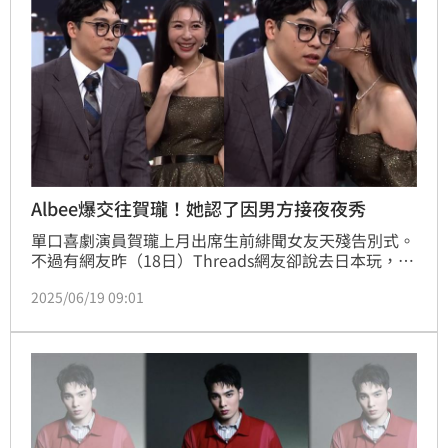
Albee爆交往賀瓏！她認了因男方接夜夜秀
單口喜劇演員賀瓏上月出席生前緋聞女友天殘告別式。
不過有網友昨（18日）Threads網友卻說去日本玩，拍
到拍到賀瓏和主持搭檔Albee同遊日本大阪，雙方在梅
2025/06/19 09:01
田藍天大樓觀景台自拍，讓網友引發議論２人是否正在
交往。針對為什麼會答應接《賀瓏夜夜秀》？Albee曾
發文謝謝賀瓏 ，並感性表示：「因為是你，我才會站
在這裡。」