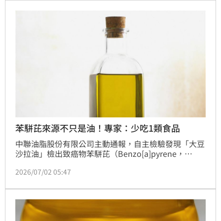
是慢性腎病或洗腎患者也不需要因此事件恐慌。
苯駢芘來源不只是油！專家：少吃1類食品
中聯油脂股份有限公司主動通報，自主檢驗發現「大豆
沙拉油」檢出致癌物苯駢芘（Benzo[a]pyrene，
BaP）超標，共約1300公噸，已流向包括泰山、福壽及
2026/07/02 05:47
福懋三家業者，業者皆進行下架回收。對此，食安專家
韋恩表示，苯駢芘為一級致癌物質，食物或油品經高溫
後產生，建議勿過量這一類食品。