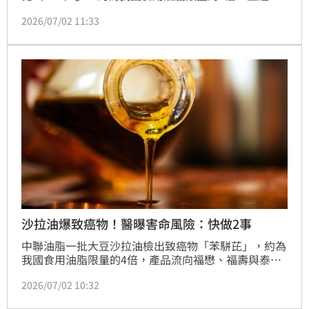
油品1300公噸已全部售完，產品流向福懋、福壽與泰
2026/07/02 11:33
山，再製成多項油品。台中榮總毒物科主任毛彥喬說
明，「苯駢芘（BaP）」是多環芳香烴（PAHs）的一
種，被國際癌症研究機構（IARC）列為第一類致癌物
的化合物，也是各國評估食品中PAHs污染的重要指
標。
沙拉油爆致癌物！醫曝害命風險：快做2事
中聯油脂一批大豆沙拉油檢出致癌物「苯駢芘」，約為
我國食用油脂限量的4倍，產品流向福懋、福壽與泰
山，再製成多項油品。針對出問題的油脂對健康的影
2026/07/02 10:32
響，醫師王介立表示，此案仍屬「低度關切」，已短期
食用的民眾不需恐慌，也不需為此就醫「解毒」。即使