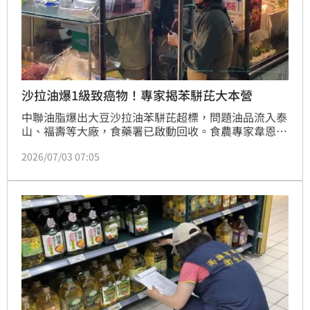
沙拉油爆1級致癌物！專家揭苯駢芘大本營
中聯油脂爆出大豆沙拉油苯駢芘超標，問題油品流入泰
山、福壽等大廠，食藥署已啟動回收。食農專家韋恩示
警，苯駢芘屬1級致癌物，雖油品製程可能產生，但日
2026/07/03 07:05
常飲食中的「燒烤」與「煙燻」食品才是攝入大本營。
研究顯示，食材經350度以上高溫炭烤，致癌物含量恐
飆升數十倍。專家呼籲，民眾應減少食用高溫烹調肉
類，燒烤時務必剪除焦黑部位，並建議選用芥花籽油或
橄欖油等優質油品，透過調整烹調習慣與飲食方式，才
能有效避開生活中