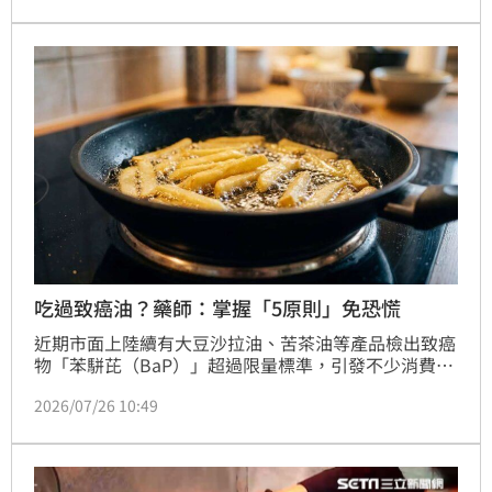
出三大修法建議：強制檢驗結果主動申報、擴大粗油資
訊透明度，以及系統自動勾稽受貨人資格。市府指出，
若法規落實，5月即可攔截異常油品。高市府呼籲中央
修法，將食安管理由被動追查升級為事前預警，並建立
跨縣市連線平台，確
吃過致癌油？藥師：掌握「5原則」免恐慌
近期市面上陸續有大豆沙拉油、苦茶油等產品檢出致癌
物「苯駢芘（BaP）」超過限量標準，引發不少消費者
的擔憂。《聿見藥師-藥師How棒》藥師江振聿對此表
2026/07/26 10:49
示，購買到違規油品固然應立即停用並退換貨，但民眾
若曾誤食切勿過度恐慌，更不需購買偏方宣稱能排毒。
苯駢芘進入人體後不會長期囤積，數日內便會隨生理機
制自然代謝，真正的致癌風險來自於「長時間且反覆暴