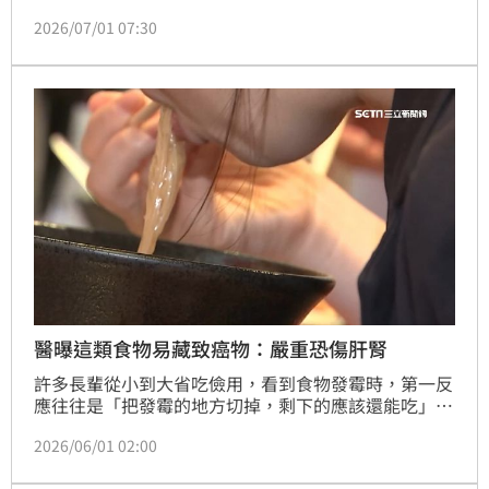
第三方檢驗發現一級致癌物「苯駢芘（BaP）」超標，
2026/07/01 07:30
使用同一批原料的福壽公司也證實致癌物超標。兩大廠
已緊急啟動食安應變機制，下架回收相關受影響產品。
醫曝這類食物易藏致癌物：嚴重恐傷肝腎
許多長輩從小到大省吃儉用，看到食物發霉時，第一反
應往往是「把發霉的地方切掉，剩下的應該還能吃」，
但精準預防醫學會理事長張家銘提醒，黴菌毒素可能早
2026/06/01 02:00
已滲入食物內部，即使外觀看起來正常，也不代表安
全，尤其花生、玉米、堅果等食物，更容易產生黃麴毒