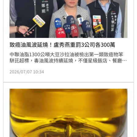
致癌油風波延燒！盧秀燕重罰3公司各300萬
中聯油脂1300公噸大豆沙拉油被檢出第一類致癌物苯
駢芘超標，毒油風波持續延燒，不僅星級飯店、餐廳及
連鎖業者都受影響，就連台中市69所國高中小學也受影
2026/07/07 10:34
響。台中市長盧秀燕今（7）日宣布，將針對涉及致癌
油品的台中在地公司，包括中聯、福壽及福懋等三家業
者，市府決定採取最嚴厲處分，依據食安相關法規分別
重罰最高額度300萬元。