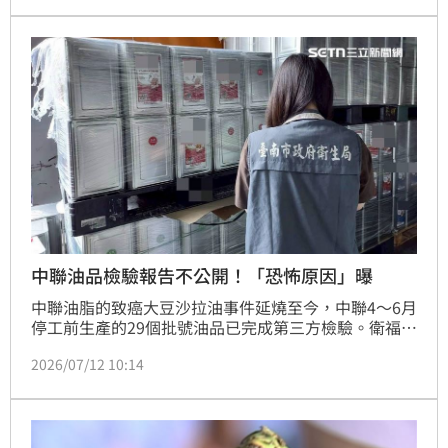
一峰表示，若中聯提供的資料不可信，「可能中聯油品
一直都有致癌物，」國人不知道已經喝多久的毒油了。
中聯油品檢驗報告不公開！「恐怖原因」曝
中聯油脂的致癌大豆沙拉油事件延燒至今，中聯4～6月
停工前生產的29個批號油品已完成第三方檢驗。衛福部
部長石崇良今(12日)表示，報告已經出爐，但不會公
2026/07/12 10:14
開，主因與下游業者檢驗結果不一致，擔心可能是「樣
本抽樣過程」有問題或「檢體造假」，這部分無法釐
清，所以才於9日宣布中聯4~6月製造的相關產品一律
下架。