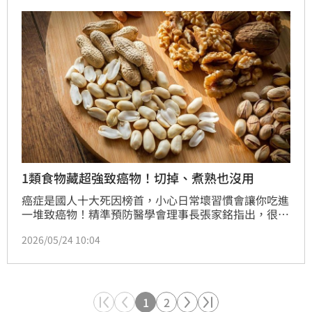
素B1，恐對健康造成危害。
1類食物藏超強致癌物！切掉、煮熟也沒用
癌症是國人十大死因榜首，小心日常壞習慣會讓你吃進
一堆致癌物！精準預防醫學會理事長張家銘指出，很多
人看到食物發霉，第一時間都是把壞掉的地方切掉，剩
2026/05/24 10:04
下的部分繼續吃，但其實黴菌常常藏在看不到的地方，
尤其像是花生、玉米、堅果這類食材，在潮濕環境下久
放，可能產生出致癌物黃麴毒素B1，影響肝臟和腎
臟。
1
2