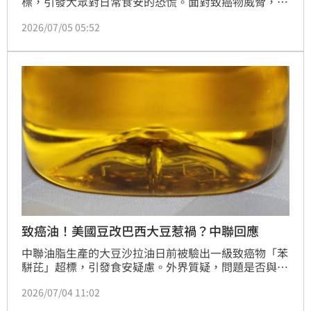
標，引發大眾對日常食安的恐慌。面對致癌物威脅，腎
臟科醫師江守山指出，不慎吃進苯駢芘時，若能在毒素
2026/07/05 05:52
進入細胞核前的關鍵短時間內，攝取特定天然食材，有
助於阻斷其代謝成有害物質，達到防禦效果。
致癌油！美國豆改巴西大豆惹禍？中聯回應
中聯油脂生產的大豆沙拉油日前被驗出一級致癌物「苯
駢芘」超標，引發食安疑慮。外界質疑，問題是否與業
者將原料由美國大豆改為巴西大豆有關。對此，中聯油
2026/07/04 11:02
脂蔣姓襄理今（4日）表示，美國與巴西大豆本就依產
季輪替採購，多年來皆循相同模式運作，目前已邀請專