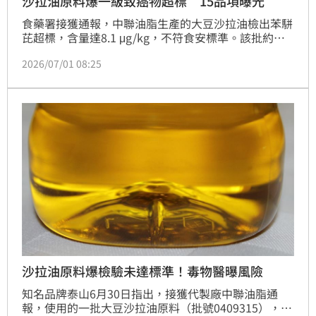
沙拉油原料爆一級致癌物超標 15品項曝光
食藥署接獲通報，中聯油脂生產的大豆沙拉油檢出苯駢
芘超標，含量達8.1 μg/kg，不符食安標準。該批約
1300公噸問題油已流向泰山、福壽及福懋等業者，目
2026/07/01 08:25
前已全面啟動下架回收，共計影響15個品項。食藥署呼
籲，民眾若購買到受影響產品應立即停止食用並辦理退
貨。
沙拉油原料爆檢驗未達標準！毒物醫曝風險
知名品牌泰山6月30日指出，接獲代製廠中聯油脂通
報，使用的一批大豆沙拉油原料（批號0409315），經