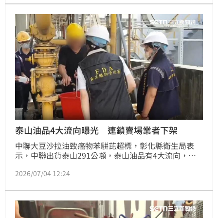
家全面檢視原料與生產流程，相關原因仍待衛福部食藥
署調查釐清。
泰山油品4大流向曝光 連鎖賣場業者下架
中聯大豆沙拉油致癌物苯駢芘超標，彰化縣衛生局表
示，中聯出貨泰山291公噸，泰山油品有4大流向，其
中主要通路全聯、大全聯、萬家福、美廉社及小型業者
2026/07/04 12:24
54公噸已全下架。