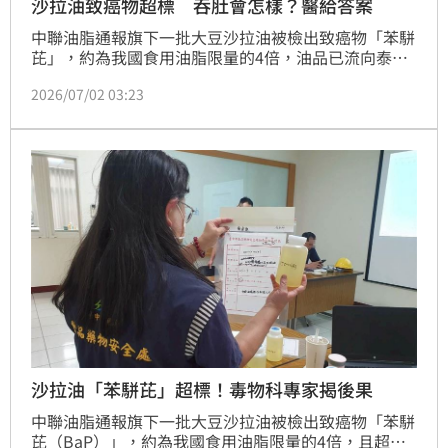
沙拉油致癌物超標 吞肚會怎樣？醫給答案
中聯油脂通報旗下一批大豆沙拉油被檢出致癌物「苯駢
芘」，約為我國食用油脂限量的4倍，油品已流向泰
山、福壽及福懋等業者，總量約1300公噸。毒物科名
2026/07/02 03:23
醫楊振昌表示，苯駢芘通常與高溫加熱有關，若長期、
大量暴露，可能增加肺癌、大腸癌、胃癌等消化道癌症
風險。
沙拉油「苯駢芘」超標！毒物科專家揭後果
中聯油脂通報旗下一批大豆沙拉油被檢出致癌物「苯駢
芘（BaP）」，約為我國食用油脂限量的4倍，且超標