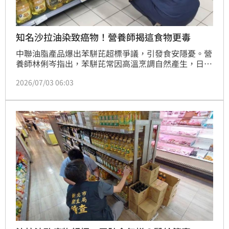
知名沙拉油染致癌物！營養師揭這食物更毒
中聯油脂產品爆出苯駢芘超標爭議，引發食安隱憂。營
養師林俐岑指出，苯駢芘常因高溫烹調自然產生，日常
生活中其實更常見於燒烤與焦黑食物。為降低致癌風
2026/07/03 06:03
險，民眾應採取四項飲食原則：減少食用炭烤煙燻食
物，必要時使用鋁箔紙隔絕；切除食物焦黑部位；改用
低溫水炒或清蒸烹調，避免油品冒煙；最後，多攝取富
含維生素C、E的蔬果，提升肝臟排毒能力。專家強
調，除了選擇優質油品，正確的烹調習慣才是維持健
康、避開一級致癌物的關鍵所在，透過飲食調整有效代
謝體內有害物質。