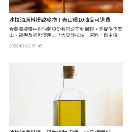
沙拉油原料爆致癌物！泰山曝10油品可退費
食藥署接獲中聯油脂股份有限公司動通報，其提供予泰
山、福壽及福懋使用之「大豆沙拉油」原料，自主檢驗
檢出一級致癌物「苯駢芘」含量不符標準。第一時間確
2026/07/01 09:45
認業者啟動下架回收機制，並派員查核掌握流向，共計
有15個品項受影響。泰山企業公布退款措施，福壽實業
也透露油品流向。