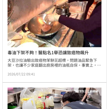
露」，只要維持正常飲食與多喝水，即可降低危害。
毒油下架不夠！醫點名1舉恐讓致癌物飆升
大豆沙拉油驗出致癌物苯駢芘超標，問題油品緊急下
架，也讓不少家庭翻出廚房裡的油瓶自保。事實上，元
鼎診所院長曾嶔元提醒，除了確認油品批號，更容易被
2026/07/22 09:41
忽略的是日常烹調習慣，油脂若長時間高溫加熱、重複
使用，甚至已經冒煙、變色，可能產生更多有害物質，
尤其是煎牛排、炸雞、鹹酥雞等高溫料理都要留意，千
萬別讓合格的油在自家鍋裡變質。