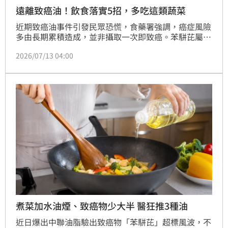
遠離致癌油！飲食落實5招，多吃這類蔬菜
近期致癌油事件引發民眾恐慌，食藥署強調，癌症風險
多由長期累積造成，並非攝取一次即致癌。苯駢芘屬一
級致癌物，常因高溫烹調產生。專家建議，民眾應落實
2026/07/13 04:00
「減毒」飲食，包括減少攝取炸烤物、避免反覆使用炸
油、輪替油品，並多補充蔬果與水分以加速代謝。此
外，遠離二手菸、廚房油煙，戶外活動配戴口罩，以及
正確使用食器，皆能減少苯駢芘暴露。與其過度恐慌，
不如從調整日常飲食與生活習慣做起，為全家人的健康
把關，遠離致癌風險，打造安心無毒的生活環境。
煮菜加水油煙、致癌物少大半 醫狂推3種油
近日爆出中聯油脂驗出致癌物「苯駢芘」超標風波，不