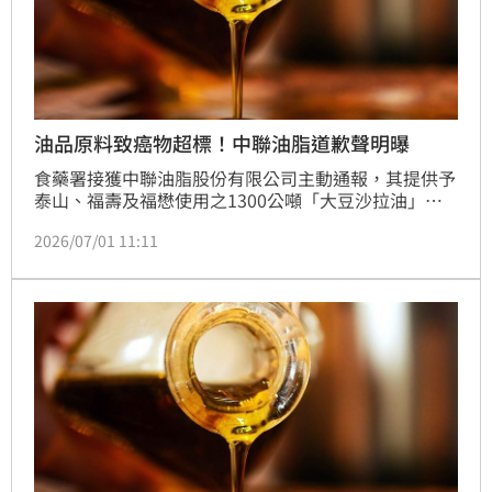
油品原料致癌物超標！中聯油脂道歉聲明曝
食藥署接獲中聯油脂股份有限公司主動通報，其提供予
泰山、福壽及福懋使用之1300公噸「大豆沙拉油」原
料，自主檢驗檢出一級致癌物「苯駢芘」含量不符標
2026/07/01 11:11
準，第一時間確認業者啟動下架回收機制，並派員查核
掌握流向，共計有15個品項受影響。中聯油脂於今
（1）日發出道歉聲明，表示已成立專案小組查明原
因。