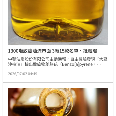
1300噸致癌油流市面 3廠15款名單、批號曝
中聯油脂股份有限公司主動通報，自主檢驗發現「大豆
沙拉油」檢出致癌物苯駢芘（Benzo[a]pyrene，
BaP）超標，共約1300公噸，已流向包括泰山、福壽及
2026/07/02 04:49
福懋三家業者，15款產品名單、批號曝光。對此，中聯
油脂發聲明道歉，並還原事發經過。