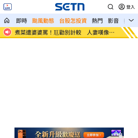
登入
即時
颱風動態
台股怎投資
熱門
影音
熱搜
像台
新／白海豚近北部海面！氣象署發豪雨特
南電Q
報