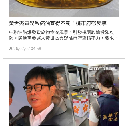
黃世杰質疑致癌油查得不夠！桃市府怒反擊
中聯油脂爆發致癌物食安風暴，引發桃園政壇激烈攻
防。民進黨參選人黃世杰質疑桃市府查核不力，要求公
開校園清查進度並通知家長。對此，桃市府新聞處長羅
2026/07/07 04:58
楚東強硬回擊，痛批黃世杰神隱五日後才發聲，且刻意
無視中央掌握源頭的責任，將地方依法進行的滾動式稽
查扭曲為政治攻擊。羅楚東強調，衛生局與教育局始終
堅守崗位，配合中央流向資訊全力追查並下架問題油
品，絕無懈怠。他更直言黃世杰此舉是為了政治操作，
不僅抹殺基層同仁辛勞