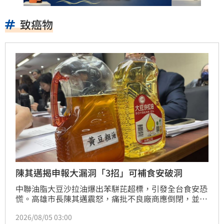
致癌物
陳其邁揭申報大漏洞「3招」可補食安破洞
中聯油脂大豆沙拉油爆出苯駢芘超標，引發全台食安恐
慌。高雄市長陳其邁震怒，痛批不良廠商應倒閉，並強
調大型製油廠需負起自主管理責任。針對現行《食安
2026/08/05 03:00
法》檢驗結果無需主動申報的漏洞，高雄市政府強勢提