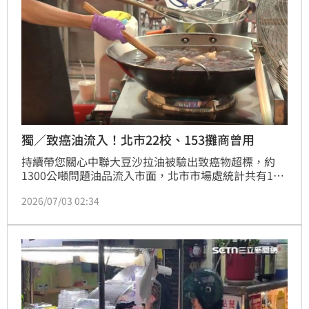
獨／致癌油流入！北市22校、153攤商曾用
持續帶您關心中聯大豆沙拉油被驗出致癌物超標，約
1300公噸問題油品流入市面，北市市場處統計共有153
個市場攤商恐怕用到問題油品，記者現場直擊，有攤商
2026/07/03 02:34
急著換油、安撫顧客，民眾更憂心問題油到底吃下多
少？