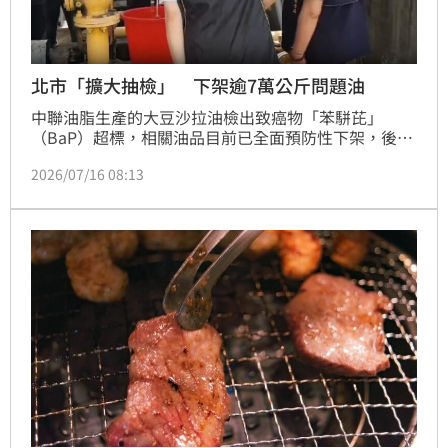
北市「擴大抽檢」 下架逾7萬公斤問題油
中聯油脂生產的大豆沙拉油檢出致癌物「苯駢芘」
（BaP）超標，相關油品目前已全面預防性下架，後端
業者也持續執行後端回收作業。對此，臺北市衛生局於
2026/07/16 08:13
7月2日即主動啟動「油品檢驗專案」，針對當時公布之
問題油品以外的其他市售油品擴大抽驗30件。