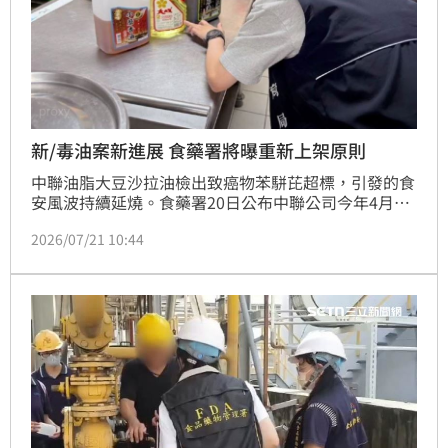
新/毒油案新進展 食藥署將曝重新上架原則
中聯油脂大豆沙拉油檢出致癌物苯駢芘超標，引發的食
安風波持續延燒。食藥署20日公布中聯公司今年4月至
6月生產油品逐批檢驗結果，30批油品已完成全面清
2026/07/21 10:44
查，確認問題產品共7批。針對預防性下架油品及相關
產品後續處置，食藥署預定今（21）日召開食品風險評
估諮議會，邀集食品安全、毒理及風險評估等專家研
議，並於上午11時30分公布「中聯油脂預防性下架油
品及其相關產品重新上架原則」。