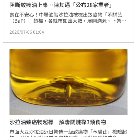
阻斷致癌油上桌…陳其邁「公布28家業者」
食在不安心！中聯油脂沙拉油被檢出致癌物「苯駢芘
（BaP）」超標，各縣市如臨大敵，展開溯源、下架油
品。除了中聯公布第一層中標業者泰山、福壽及福懋等
2026/07/06 01:04
之外，市長陳其邁今（6）日再公布28家第二層下游業
者名單，且下令持續往下擴大第三層及以下追查。截至
今日上午10時已回收共3514.2公升。
沙拉油致癌物超標 解毒關鍵靠3類食物
市面大豆沙拉油近日驚傳一級致癌物「苯駢芘」檢驗超