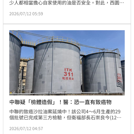
少人都相當擔心自家使用的油是否安全。對此，西園醫
院婦產科主治醫師邱筱宸表示，其實苯駢芘是高溫下的
2026/07/12 05:59
產物，不只致癌油，若是燒烤、煙燻，食物焦黑，也會
出現苯駢芘，建議炒青菜時先用水把菜炒熟，起鍋前再
淋油，最推薦使用橄欖油、苦茶油或酪梨油。
中聯疑「檢體造假」！醫：恐一直有致癌物
中聯的致癌沙拉油案延燒中！該公司4～6月生產的29
個批號已完成第三方檢驗，但衛福部長石崇良今(12日)
坦言，中聯的報告與下游業者檢驗結果不一致，恐「樣
2026/07/12 04:57
本抽樣過程」有問題，或「檢體造假」。對此，醫師蘇