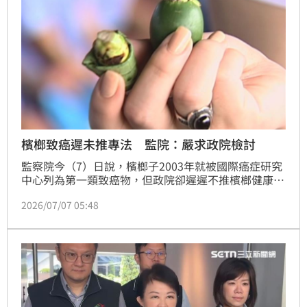
檳榔致癌遲未推專法 監院：嚴求政院檢討
監察院今（7）日說，檳榔子2003年就被國際癌症研究
中心列為第一類致癌物，但政院卻遲遲不推檳榔健康危
害防制專法管理，還稱要先做民調；政府不僅允許民眾
2026/07/07 05:48
嚼食、坐視農藥濫用，口腔癌醫療費用更由全民負擔，
因此嚴正要求行政院督同所屬機關檢討改善。