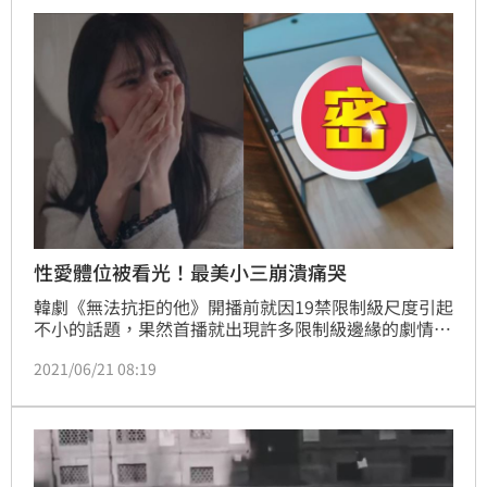
索、玩玩看，這些都是這兩個月的作品，他笑說，其實
滿有趣的，所以和大家分享、互動。
性愛體位被看光！最美小三崩潰痛哭
韓劇《無法抗拒的他》開播前就因19禁限制級尺度引起
不小的話題，果然首播就出現許多限制級邊緣的劇情，
像是飾演女大生的韓韶禧，其「裸體趴桌」的模樣竟被
2021/06/21 08:19
男友做成人體雕塑，滿滿性暗示的作品放在公開場所展
覽，讓韓韶禧崩潰痛哭。