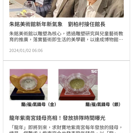
朱銘美術館新年新氣象 劉柏村接任館長
朱銘美術館以雕塑為核心，透過雕塑研究與兒童藝術教
育的推廣，落實藝術即生活的美學觀，以達成博物館教
育使命。2022年起，朱銘先生已委託劉柏村教授為美
2024/01/02 06:06
術館的雕塑研究方向進行規畫，2023年成立「臺灣當
代雕塑研究中心」，即是劉柏村教授以專業的宏觀視
野，架構出其近、中、長程發展藍圖。
龍年紫南宮錢母亮相！發放排隊時間曝光
「龍年」即將到來，求財寶地紫南宮每年發放的錢母，