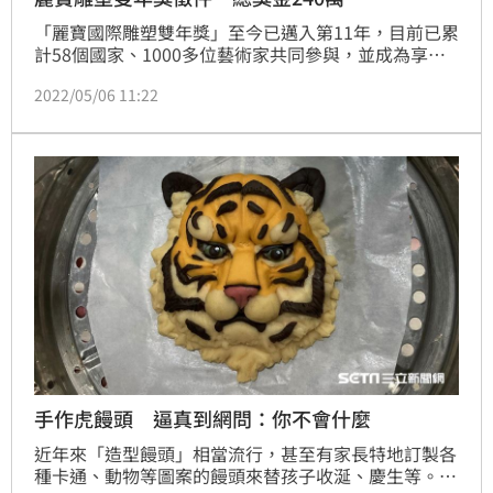
「麗寶國際雕塑雙年獎」至今已邁入第11年，目前已累
計58個國家、1000多位藝術家共同參與，並成為享譽
國際的世界級雕塑殿堂，期望匯聚全球菁英，拔擢藝壇
2022/05/06 11:22
新秀。為了再次打破藝術邊界，本屆徵件取消50歲年齡
條件限制，只要年滿18歲以上，作品以適合長久陳列的
創作材質為主，各界雕塑好手皆可共襄盛舉！
手作虎饅頭 逼真到網問：你不會什麼
近年來「造型饅頭」相當流行，甚至有家長特地訂製各
種卡通、動物等圖案的饅頭來替孩子收涎、慶生等。過