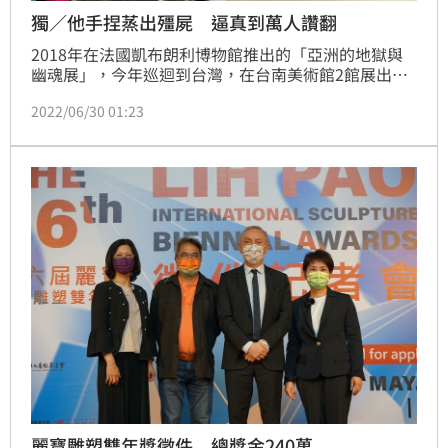
獨／他手捏蒸出殭屍 逼真到萬人讚翻
2018年在法國凱布朗利博物館推出的「亞洲的地獄與
幽魂展」，今年巡迴到台灣，在台南美術館2館展出，
短短時間引發網路熱議，甚至在開展首日直接爆滿。整
2022/06/30 01:23
個展覽共有四大主題，其中以「幽靈狩獵」展間所陳列
的3具殭屍最吸睛。對此，曾製作過許多造型饅頭引發
熱議的雕塑老師邱俊彥，本身也喜愛鬼怪題材的他，近
日也特別製作了3尊殭屍致敬。成品維妙維肖到讓上萬
網友驚嘆不已，紛紛大讚「太逼真了」、「太厲害」、
「這能賣了！」
麗寶雕塑雙年獎徵件 總獎金240萬