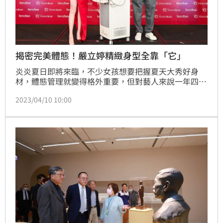
揭密完美體態！嚴立婷精緻身型全靠「它」
炎炎夏日即將來臨，不少女孩想要把握夏天大秀好身
材，體態管理就變得格外重要，但對藝人來說一年四季
都有著嚴苛的體重、身型標準，而身為二寶媽的嚴立
2023/04/10 10:00
婷，近日出席醫美品牌記者會，大露纖細美腿和小蠻腰
讓全場驚艷，也讓不少人好奇她的體態秘密！