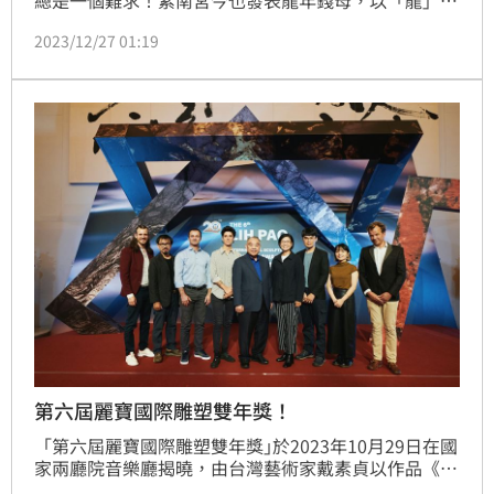
總是一個難求！紫南宮今也發表龍年錢母，以「龍」為
主題，造型似元寶，今年12月31日早上8點開始至明年
2023/12/27 01:19
1月1日早上10點前排入隊伍，皆可獲得龍年(銀)錢母一
枚。
第六屆麗寶國際雕塑雙年獎！
「第六屆麗寶國際雕塑雙年獎｣於2023年10月29日在國
家兩廳院音樂廳揭曉，由台灣藝術家戴素貞以作品《浪
花》奪得金獎！而本屆銀獎由義大利藝術家Selene 