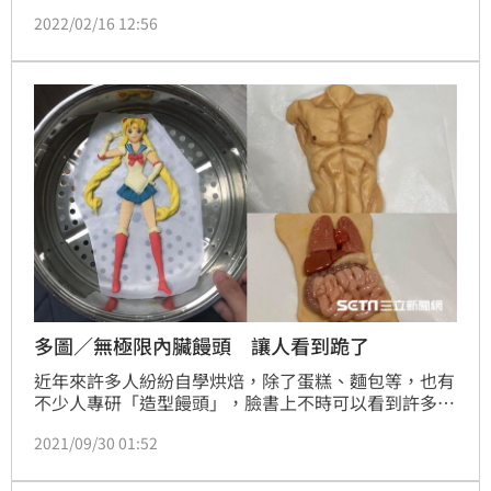
去曾因製作內臟造型、美少女戰士、武松打虎和殭屍系
2022/02/16 12:56
列港片造型饅頭引發熱議的雕塑老師邱俊彥，日前他分
享過年應景新作，也就是老虎饅頭，栩栩如生到讓人佩
服不已，紛紛讚嘆：「太強大的手藝」、「神～受我一
拜！」
多圖／無極限內臟饅頭 讓人看到跪了
近年來許多人紛紛自學烘焙，除了蛋糕、麵包等，也有
不少人專研「造型饅頭」，臉書上不時可以看到許多人
分享卡通、動漫造型的，但最近有一名雕塑講師的作品
2021/09/30 01:52
引發熱議，因為實在太寫實、逼真，讓人忍不住驚嘆：
「你醫學系吼」、「完全解剖，太神了！」雕塑講師邱
俊彥受訪時表示，因疫情爆發停課，所以他就在家摸