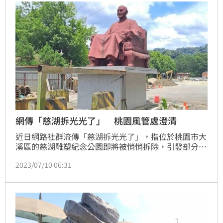
網傳「慈湖拆光光了」 桃園風管處澄清
近日網路社群流傳「慈湖拆光光了」，指位於桃園市大
溪區的慈湖雕塑紀念公園即將被悄悄拆除，引發部分民
眾不滿。對此，桃園市風管處澄清，雕塑公園及慈湖停
2023/07/10 06:31
車場自98年由縣府接管至今，已有13年沒有進行大規
模整備修復，多數雕塑及步道設施早已斑駁破裂，雕塑
在有限空間內也需要重新展示配置，停車場動線及周邊
設施也亟待重新規劃。