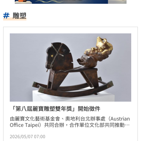
雕塑
「第八屆麗寶雕塑雙年獎」開始徵件
由麗寶文化藝術基金會、奧地利台北辦事處（Austrian 
Office Taipei）共同合辦，合作單位文化部共同推動的
「第八屆麗寶雕塑雙年獎」，今天(7日)舉行記者會，
2026/05/07 07:00
宣布即日起至9月30日向全球藝術家徵件。麗寶雕塑雙