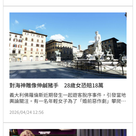
年獎自舉辦以來，已吸引來自68個國家、共計1,347位
藝術家參賽，超過百位的獲獎者脫穎而出！
對海神雕像伸鹹豬手 28歲女恐賠18萬
義大利佛羅倫斯近期發生一起遊客脫序事件，引發當地
輿論關注。有一名年輕女子為了「婚前惡作劇」攀爬市
中心的知名雕塑，被警方依法指控害文化資產，當局粗
2026/04/24 12:56
估維修費用約5000歐元（約新台幣18萬元），會依法
追究女子責任，女子一時興起的婚前惡作劇，不僅要價
18萬，還要吃上官司。