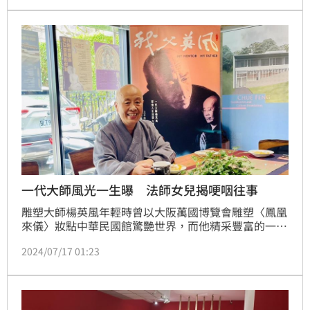
湯圓，大獲好評，今年元宵節他則製作了小鱷魚湯圓，
再次讓網友讚嘆連連！14日的西洋情人節，邱俊彥則做
了文英阿姨饅頭，還搭配經典台詞「愛你Kissy啦
愛」，讓大家覺得這饅頭有聲音外，也不禁懷念已逝多
年的好演員。
一代大師風光一生曝 法師女兒揭哽咽往事
雕塑大師楊英風年輕時曾以大阪萬國博覽會雕塑〈鳳凰
來儀〉妝點中華民國館驚艷世界，而他精采豐富的一
生，如今也被拍成電影《我父英風》，見證了一代大師
2024/07/17 01:23
引領臺灣藝術的百年風華 。今（17日）本片監製釋寬
謙法師、符昌鋒導演以及製片王亞維接受媒體訪問，楊
英風三女釋寬謙法師談起對父親的思念，坦言電影已看
了4、50遍，一場場間都是在跟親情做告別，「我這一
生已對父親沒什麼遺憾了。」林汝珊