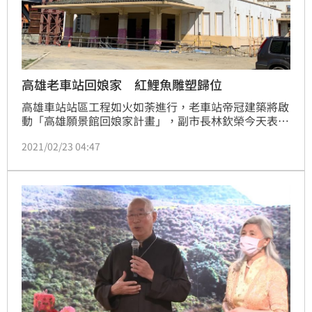
高雄老車站回娘家 紅鯉魚雕塑歸位
高雄車站站區工程如火如荼進行，老車站帝冠建築將啟
動「高雄願景館回娘家計畫」，副市長林欽榮今天表
示，8月會啟動遷移，預計明年1月定位在中山、博愛路
2021/02/23 04:47
中軸。