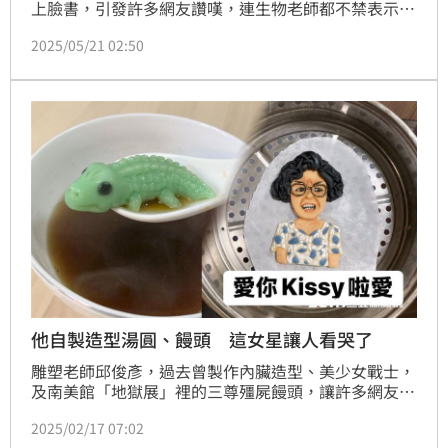
上臉書，引發許多網友讚嘆，連生物老師都不禁表示：
「突然覺得你手上的模型更能引起學生學習動機...」邱
2025/05/21 02:50
俊彥在網路上小有名氣，因為他不時會將自己手做的造
型饅頭、袖珍小物或創意改造公仔等分享上網，每每都
掀起熱議，讓人驚嘆連連。在臉書社團《小廢物俱樂
部》裡，邱俊彥已經被公認為大神，笑說：「看到有人
若無其事爆改小廢物，回頭看大名很高機率是邱大
神！」
他自製造型湯圓、饅頭 這女星讓人看哭了
雕塑老師邱俊彥，過去曾製作內臟造型、美少女戰士，
及南美館「地獄展」裡的三尊殭屍饅頭，讓許多網友佩
服不已，除了讚嘆他的手藝精巧、做工細膩，更驚嘆他
2025/02/17 07:02
的成品真的是「超擬真還原」。邱俊彥也曾製作過烏龜