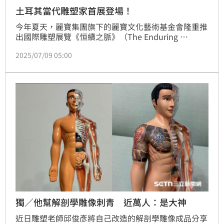
土耳其當代雕塑家首展登場！
今年夏天，麗寶集團旗下的麗寶文化藝術基金會隆重推
出國際雕塑展覽《恒續之脈》（The Enduring 
Thread），邀請來自土耳其的新銳雕塑家Ümit Turgay 
2025/07/09 05:00
Durgun，透過其獨特的跨界創作語彙，帶領觀眾進入
一場有關「不朽」與「演化」的深層對話。
獨／他幫解剖學雕像刺青 近萬人：是大神
近日雕塑老師邱俊彥將自己改造的解剖學雕像成品分享