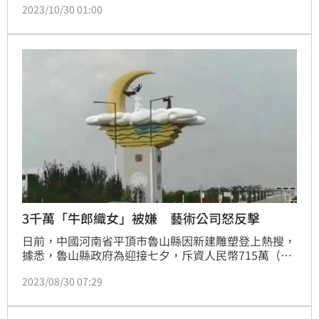
2023/10/30 01:00
Frosini獲得，羅馬尼亞藝術家Petre-VirgiliuMogosan
與土耳其藝術家ÜmitTurgayDurgun並列銅獎。評審團
主席日本藝術家伊藤隆道表示：「《浪花》針對時代所
產生的問題點，完美呈現在藝術表現，並成功轉化在作
品中。
3千萬「牛郎織女」被嫌 藝術公司怒反擊
日前，中國河南省平頂市魯山縣因新建雕塑登上熱搜，
據悉，魯山縣政府為迎接七夕，斥資人民幣715萬（約
新台幣3千2百萬）建造的「牛郎織女」地標，但因造價
2023/08/30 07:29
太貴、外型太醜，遭質疑是否「浪費公共財政」。