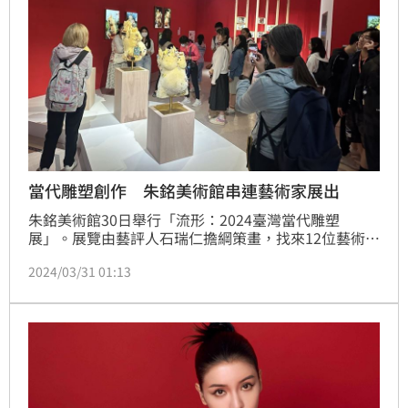
當代雕塑創作 朱銘美術館串連藝術家展出
朱銘美術館30日舉行「流形：2024臺灣當代雕塑
展」。展覽由藝評人石瑞仁擔綱策畫，找來12位藝術家
參展，共展出55組作品，行政院政務委員張景森、監察
2024/03/31 01:13
院監察委員范巽綠、文化部常務次長徐宜君，以及支持
藝術的企業好友，如立璽科技董事長魏自立與新視紀整
合行銷傳播董事長翁銘隆等人出席。館長劉柏村表示，
透過他們風格迥異的作品，為美術館鋪陳出臺灣當代雕
塑豐富多元的樣貌。