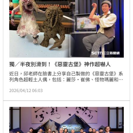
獨／半夜別滑到！《惡靈古堡》神作超嚇人
近日，邱老師在臉書上分享自己製做的《惡靈古堡》系
列角色超輕土人偶，包括：麗莎·崔佛、怪物瑪麗和唱
歌殭屍等，還原度和那細膩的肌肉紋理，讓許多網友看
2026/04/12 06:03
了驚嘆連連，甚至掀起熱議。談及創作的心路歷程，邱
俊彥感性表示，《惡靈古堡》的故事和元素陪著自己長
大，遊戲出到了第9代，而他從則從害怕殭屍的小朋
友，到能把角色精巧製成雕像的雕塑老師。