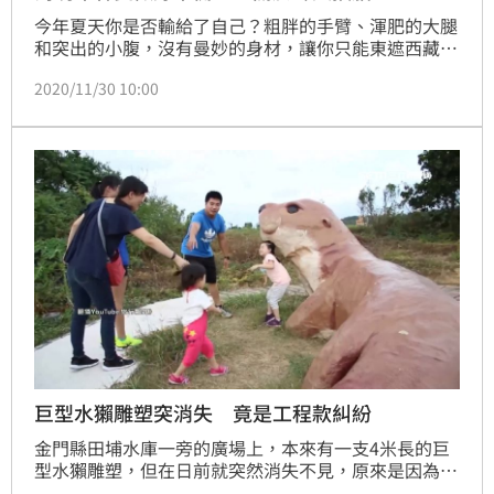
今年夏天你是否輸給了自己？粗胖的手臂、渾肥的大腿
和突出的小腹，沒有曼妙的身材，讓你只能東遮西藏、
無法穿著誘人的比基尼或展現陽光氣息的小短裙。別讓
2020/11/30 10:00
懊惱持續到明年！還在為脂肪困擾嗎？整形外科倪宗聖
醫師建議，不妨可以嘗試抽脂手術，冬天修復、夏天就
可迎接玲瓏雕塑的好曲線！
巨型水獺雕塑突消失 竟是工程款糾紛
金門縣田埔水庫一旁的廣場上，本來有一支4米長的巨
型水獺雕塑，但在日前就突然消失不見，原來是因為工
程款糾紛，設計這個水獺公園的「社區規劃師」控訴設