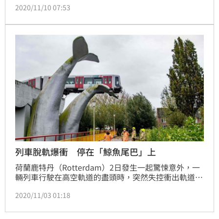
2020/11/10 07:53
計公司故意刁難，少給工程款，不過設計公司解釋，其
實是因為他們設計沒有取得社區同意，縣府發函要求他
們停工，但是對方仍然上色，並且施作完工，所以他們
才會不願意支付剩餘的13萬工程款，而這一部分打官
司，法院也判社區規劃師敗訴。
列車脫軌爆衝 停在「鯨魚尾巴」上
荷蘭鹿特丹（Rotterdam）2日發生一起驚悚意外，一
輛列車行駛在高空軌道的盡頭時，突然失控衝出軌道，
第一節車廂直接直接越過了高架橋，懸在9公尺的上
2020/11/03 01:18
空，已經搖搖欲墜。所幸高架橋旁剛好有2座鯨魚雕
塑，尾巴的部分正好接住衝出軌道的列車，再加上當時
車上只有駕駛一人，才沒有釀成更嚴重的傷亡。