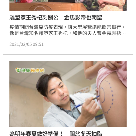
雕塑家王秀杞刻關公 金馬影帝也朝聖
疫情期間台灣靠防疫表現，讓大型展覽還能照常舉行。
像是台灣知名雕塑家王秀杞，和他的夫人曹金霞聯袂辦
展，除了展出應景牛年的牛隻雕像，還有雕刻家最擅長
2021/02/05 09:51
的關公，吸引政商、明星朝聖，疫情期間療癒心靈。
為明年春夏做好準備！ 關於冬天抽脂