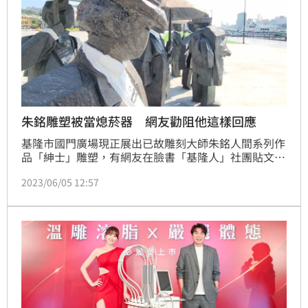
朱銘雕塑被當熄菸器 網友勸阻他這樣回應
基隆市國門廣場現正展出已故雕刻大師朱銘人間系列作
品「紳士」雕塑，有網友在臉書「基隆人」社團貼文指
出，2日看到一名年輕男性將菸頭抹在雕塑作品臉上熄
2023/06/05 12:57
菸，她見狀立刻上前勸阻對方不要搞破壞，男子看了她
一眼後離開。基隆市府據報昨天派員前往查看，所幸雕
塑未受損。記者陳韋劭／基隆報導