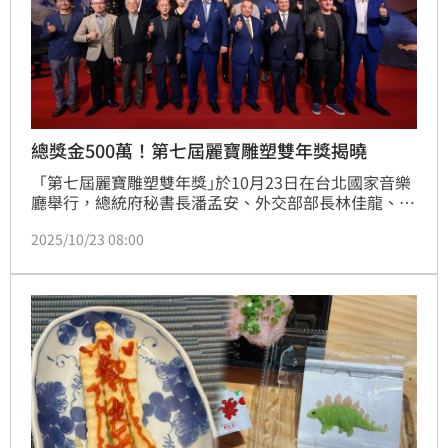
總獎金500萬！第七屆麗寶雕塑雙年獎揭曉
「第七屆麗寶雕塑雙年獎｣於10月23日在台北國家音樂
廳舉行，總統府秘書長潘孟安、外交部部長林佳龍、立
法院副院長江啟臣、監察院副院長李鴻鈞、義大利經濟
2025/10/23 08:00
貿易文化推廣辦事處代表龍博文（Marco 
Lombardi）、奧地利台北辦事處代表何士誠
（Christian Helbig）等貴賓都到場觀禮。總統府秘書
長潘孟安表示：「麗寶集團以城市改造為起點，不僅致
力於建築的翻新，更積極投入文化與藝術創作。