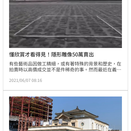
懂欣賞才看得見！隱形雕像50萬賣出
有些藝術品因做工精細，或有著特殊的背景和歷史，在
拍賣時以高價成交並不是件稀奇的事。然而最近在義大
利，竟然有收藏家以15000歐元（約新台幣50萬元）的
2021/06/07 08:16
高價，購買了一件「根本不存在的雕塑」，言下之意就
是「砸大錢買空氣」。消息一出，震驚了外界，隨即引
發熱烈討論。