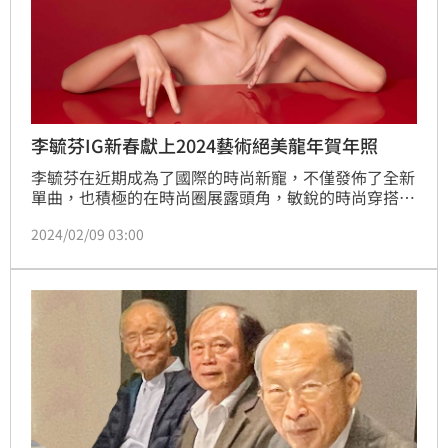
李毓芬IG新春獻上2024藝術絕美龍年賀年照
李毓芬在近期成為了國際的時尚新寵，不僅發佈了全新
單曲，也積極的在時尚圈展露頭角，敏銳的時尚穿搭品
味也不斷的在各大時尚雜誌上曝光。Tia在IG中發布全
2024/02/09 03:00
新的龍年賀年照，Tia穿上由Balenciaga、Rick 
Owens、Jean Paul Gaultier、Erdem 和 Nensi 
Dojaka 等知名設計師的服裝，將服裝藝術和農曆新年
兩個主題完美融合。