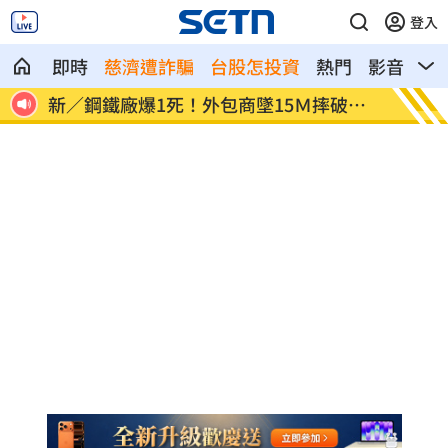
登入
即時
慈濟遭詐騙
台股怎投資
熱門
影音
熱
破頭
兆基爆財務危機？新任代理總經理發聲
颱風中
明！