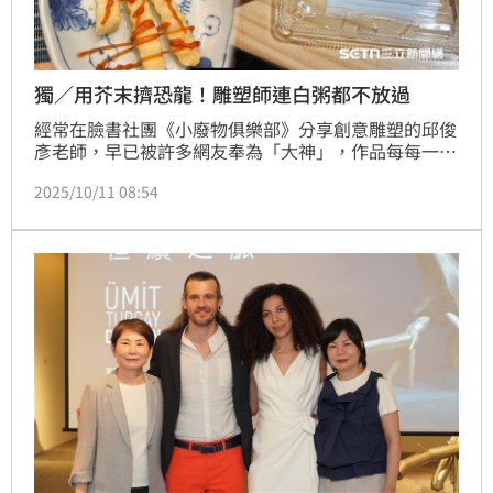
獨／用芥末擠恐龍！雕塑師連白粥都不放過
經常在臉書社團《小廢物俱樂部》分享創意雕塑的邱俊
彥老師，早已被許多網友奉為「大神」，作品每每一曝
光，總能迅速吸引大量粉絲按讚、留言。邱俊彥擅長將
2025/10/11 08:54
生活中的各種小物轉化成引人注目的藝術品，甚至連食
物也成了他發揮創意的媒材。近日他分享吃壽司後靈光
乍現的創作，只用鮪魚泥和芥末，就「擠」出一隻造型
逼真的劍龍，該作品不僅展現他高超的技術與幽默感，
也在網路上掀起熱議，吸引上千網友按讚，驚嘆不已！