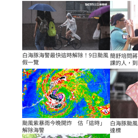
白海豚海警最快這時解除！9日颱風
簡舒培問蔣
假一覽
課的人，到
颱風紫暴雨今晚開炸　估「這時」
白海豚颱風
解除海警
達標