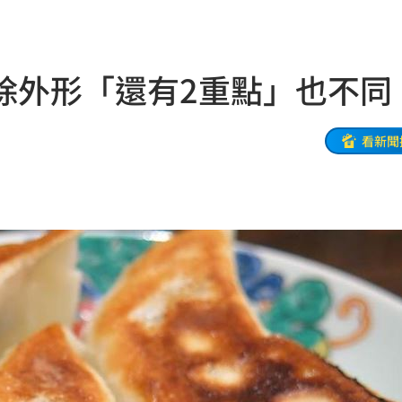
除外形「還有2重點」也不同
掉
20:08
0:08
看新聞
烏龍
20:01
曝
20:00
教
19:56
巨頭
19:53
了
19:51
眼
19:47