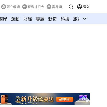
阿立導讀
寶島神很大
富房網
登入
兩岸
運動
財經
專題
新奇
科技
旅遊
汽車
寵物