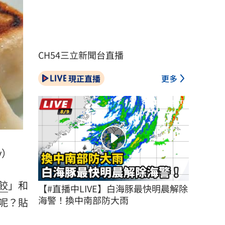
CH54三立新聞台直播
現正直播
更多
y）
餃
」和
【#直播中LIVE】白海豚最快明晨解除
海警！換中南部防大雨
呢？貼