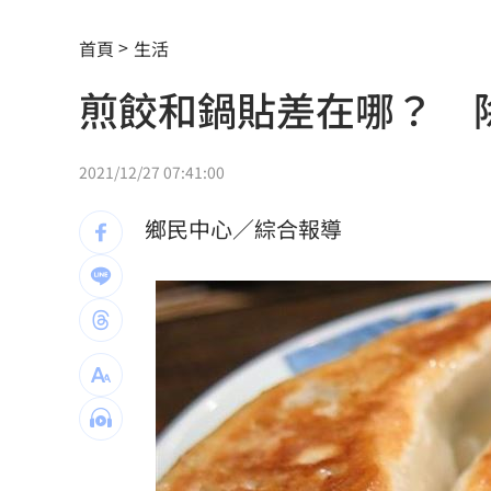
產蛋量下降 本週「蛋價漲3元」
20:08
首頁
生活
煎餃和鍋貼差在哪？ 
KISS OF LIFE飆唱 秀經典擦汗全場瘋
台股7月大回檔！0050申購額再破紀錄
2
2021/12/27 07:41:00
2000人堵教堂搶看C羅婚禮 竟是超大
鄉民中心／綜合報導
禾伸堂、南電出關日 處置股新規風險
平野惠一率兄弟奪171勝 中職最多勝外
女股神加碼狂掃台積電！外媒揭全因這
想吃清淡！他搭機點「這特殊餐」傻眼
買房3年才知「蜘蛛人住我家」屋主超傻