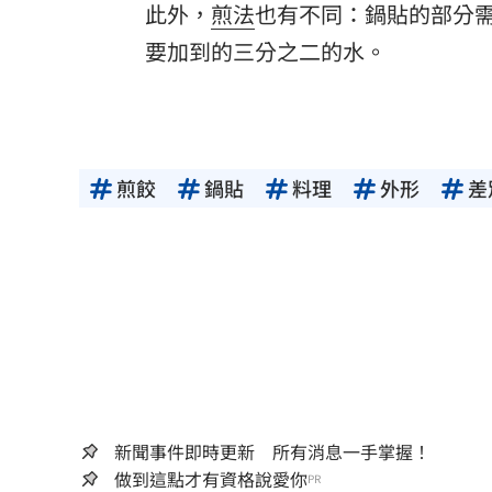
此外，
煎法
也有不同：鍋貼的部分
要加到的三分之二的水。
煎餃
鍋貼
料理
外形
差
新聞事件即時更新 所有消息一手掌握！
做到這點才有資格說愛你
PR