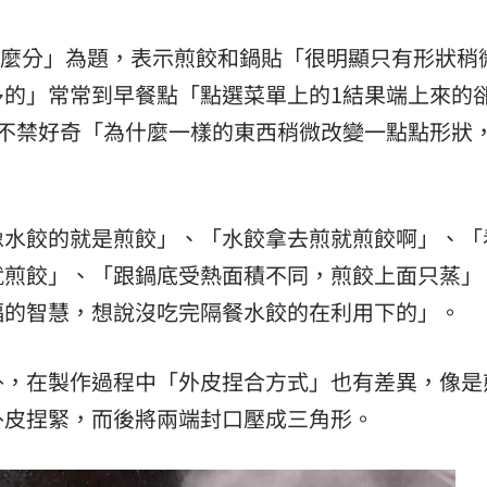
熱潮
10:00
怎麼分」為題，表示煎餃和鍋貼「很明顯只有形狀稍
15
多的」常常到早餐點「點選菜單上的1結果端上來的
他不禁好奇「為什麼一樣的東西稍微改變一點點形狀
像水餃的就是煎餃」、「水餃拿去煎就煎餃啊」、「
就煎餃」、「跟鍋底受熱面積不同，煎餃上面只蒸」
福的智慧，想說沒吃完隔餐水餃的在利用下的」。
外，在製作過程中「外皮捏合方式」也有差異，像是
外皮捏緊，而後將兩端封口壓成三角形。