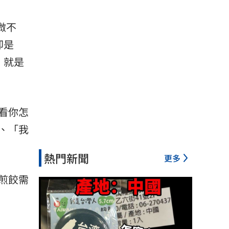
微不
卻是
，就是
看你怎
、「我
熱門新聞
更多
煎餃需