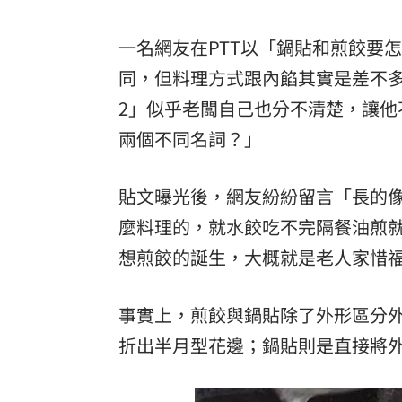
8國球員齊聚高雄 Formosa 7s掀足球
一名網友在PTT以「鍋貼和煎餃要
理想混蛋號召粉絲跨海追星吃美食！
18:
同，但料理方式跟內餡其實是差不
2」似乎老闆自己也分不清楚，讓
兩個不同名詞？」
貼文曝光後，網友紛紛留言「長的
麼料理的，就水餃吃不完隔餐油煎
想煎餃的誕生，大概就是老人家惜
事實上，煎餃與鍋貼除了外形區分
折出半月型花邊；鍋貼則是直接將