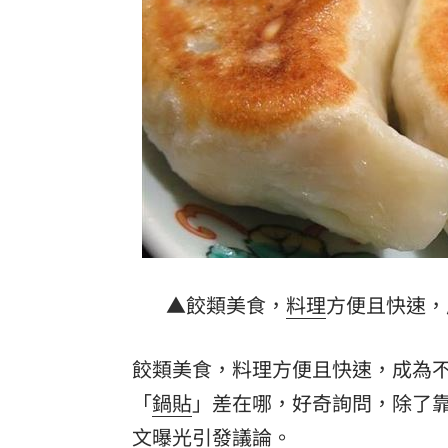
生日變親人忌日！直升機慶祝墜機4人罹
台中小五童遭同學踢下體腫2倍大 判賠金
粉絲輕生後首露面！西村力演唱會狀態
阿信慘跌 親洩言承旭吳建豪周渝民真
台灣彩券開獎直播中
20:31
LIVE三立+24小時直播
15:27
三立iNEWS新聞台線上直播
18:00
▲餃類美食，
料理
方便且快速，
台彩父親節推新刮刮樂千萬頭獎超「爸
餃類美食，料理方便且快速，成為
商場戰國來臨 台中「頂奢大道」逐漸
「
鍋貼
」差在哪，好奇詢問，除了
「拍片人的多重宇宙」職涯論壇9/12登
文曝光引發議論。