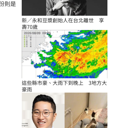
份則是
新／永和豆漿創始人在台北離世　享
壽70歲
這些縣市豪、大雨下到晚上　3地方大
豪雨