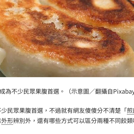
難
19:47
曝
19:42
超好
19:33
面目
19:33
成為不少民眾果腹首選。（示意圖／翻攝自Pixaba
」氣
12:00
不少民眾果腹首選，不過就有網友傻傻分不清楚「
煎
成形
12:00
靠
外形
辨別外，還有哪些方式可以區分兩種不同餃類
場！
10:30