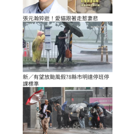
張元瀚猝逝！愛貓跟著走惹妻悲
新／有望放颱風假?8縣市明達停班停
課標準