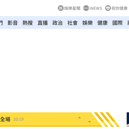
娛樂星聞
iNEWS
祝你健康
門
影音
熱搜
直播
政治
社會
娛樂
健康
國際
調查
20:35
危
20:30
卡住
20:30
歉了
20:30
上
20:24
炸全場
20:19
巴掌
20:14