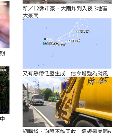
新／12縣市豪、大雨炸到入夜 3地區
大豪雨
逾期
又有熱帶低壓生成！估今增強為颱風
中
網購袋、泡麵不能回收　違規最高罰6