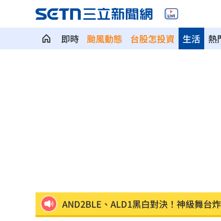
即時
颱風動態
台股怎投資
生活
熱
我駐日內瓦處長遭爆惡行 外交部啟動
首次影像被打臉 伊朗新最高領袖傳病
SBS歌謠大戰驚見放送事故！3主持人齊
清大校長續任秒出國選校長！高為元道
影片曝光！台中囂張男揮刀還尿在警身
AND2BLE、ALD1黑白對決！神級舞台
獨／再爆隨機攻擊？婦控外送員無故賞