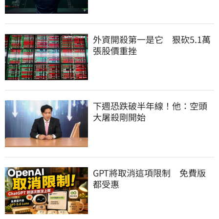
外資開殺第一是它　狠砍5.1萬
張股價重挫
下週恐跌破半年線！他：空頭
大屠殺剛開始
GPT將取消這項限制　免費版
都受惠