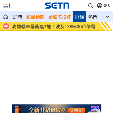
登入
即時
颱風動態
台股怎投資
財經
熱門
影音
戶停電
陳晨威失誤釀失分 教頭透露其實抱病上
昆凌8
場
況