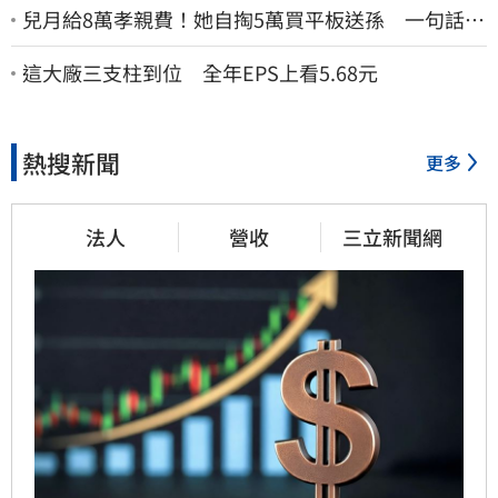
兒月給8萬孝親費！她自掏5萬買平板送孫 一句話愣
原地「傷心不已」
這大廠三支柱到位 全年EPS上看5.68元
熱搜新聞
更多
法人
營收
三立新聞網