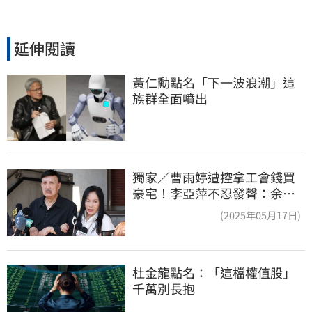
延伸閱讀
黃仁勳點名「下一波浪潮」這
族群全面噴出
獨家／曹雨婷遭控拿工會錢買
豪宅！李亞萍不忍發聲：余天
管工會都貼錢
(2025年05月17日)
杜金龍點名：「這檔權值股」
千萬別長抱