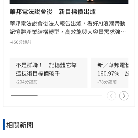
華邦電法說會後　新目標價出爐
華邦電法說會後法人報告出爐，看好AI浪潮帶動
記憶體產業結構轉型，高效能與大容量需求強
勁，推升DRAM與Flash報價持續走揚。華邦電第
-456分鐘前
2季獲利亮眼，毛利率衝上66.25%，每股純益達
5.40元。此外，矽電容產能滿載成為新成長引
擎，公司並大幅調升2026年資本支出至395億
不是群聯！　記憶體它靠
新／華邦電營收
元，全力衝刺高雄廠擴產與先進製程。法人分析
這技術目標價破千
160.97%　股
指出，隨AI需求爆發，2027年記憶體供需缺口將
-204分鐘前
-78分鐘前
擴大，華邦電中長線營運看俏，兩家本土券商分
別給予200元及275元目標價，市場對其獲利爆發
力寄予厚望。提醒投資人，投資股票具備風險，
應審慎評估市場波動並自行承擔決策結果。
相關新聞