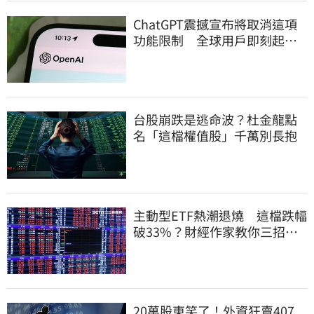
ChatGPT震撼宣布將取消這項
功能限制 全球用戶即刻起
「免費」用到飽
台股崩跌是逃命波？杜金龍點
名「這檔權值股」千萬別長抱
主動型ETF熱潮退燒 這檔跌幅
破33%？財經作家教你三招避
開投資人性弱點
20萬股東笑了！外資狂賣407