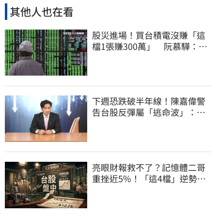
其他人也在看
股災進場！買台積電沒賺「這
檔1張賺300萬」 阮慕驊：別
聽信重押鬼話
下週恐跌破半年線！陳嘉偉警
告台股反彈屬「逃命波」：空
頭大屠殺剛開始
亮眼財報救不了？記憶體二哥
重挫近5%！「這4檔」逆勢上
漲扛起大旗