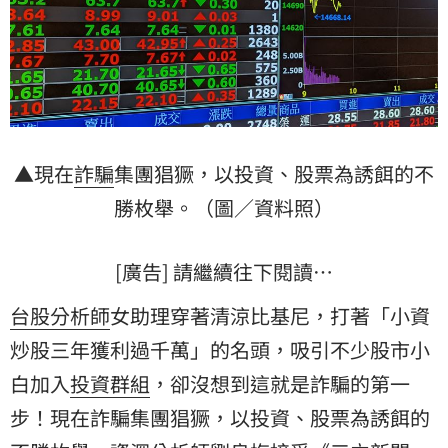
▲現在
詐騙
集團猖獗，以投資、股票為誘餌的不
勝枚舉。（圖／資料照）
[廣告] 請繼續往下閱讀…
台股
分析師
女助理穿著清涼比基尼，打著「小資
炒股三年獲利過千萬」的名頭，吸引不少股市小
白加入
投資群組
，卻沒想到這就是詐騙的第一
步！現在詐騙集團猖獗，以投資、股票為誘餌的