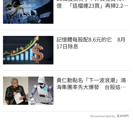
億 「這檔連23買」再掃2.2萬
張
記憶體每股配8.6元的它 8月
17日除息
黃仁勳點名「下一波浪潮」鴻
海集團率先大爆發 台股這族
群全面噴出
Recommended by