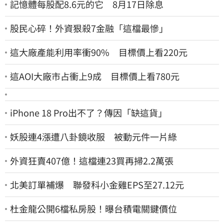
記憶體每股配8.6元的它 8月17日除息
股民心碎！外資狠殺7金融「這檔最慘」
這大廠產能利用率衝90% 目標價上看220元
這AOI大廠市占衝上9成 目標價上看780元
iPhone 18 Pro出不了？傳因「缺這貨」
妖股連4漲遭八卦鏡收服 被動元件一片綠
外資狂賣407億！這檔連23買再掃2.2萬張
北美訂單補爆 聯發科小金雞EPS至27.12元
杜金龍公開6檔私房股！曝台積電關鍵價位