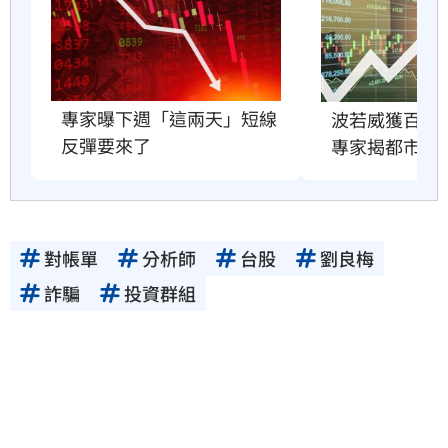
專家曝下週「這兩天」短線
波若威獲百倍
反彈要來了
專家揭都市傳
對帳單
分析師
台股
劉良梅
詐騙
投資群組