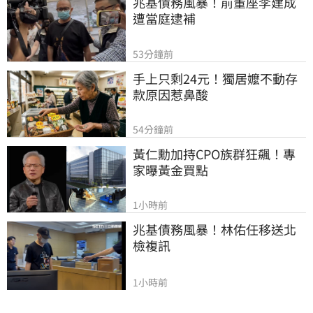
兆基債務風暴！前董座李建成
遭當庭逮補
53分鐘前
手上只剩24元！獨居嬤不動存
款原因惹鼻酸
54分鐘前
黃仁勳加持CPO族群狂飆！專
家曝黃金買點
1小時前
兆基債務風暴！林佑任移送北
檢複訊
1小時前