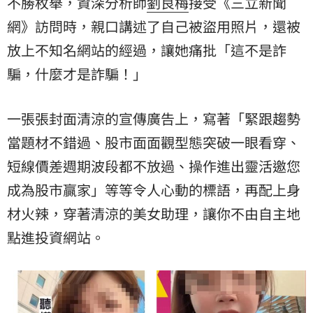
不勝枚舉，資深分析師
劉良梅
接受《三立新聞
網》訪問時，親口講述了自己被盜用照片，還被
放上不知名網站的經過，讓她痛批「這不是詐
騙，什麼才是詐騙！」
一張張封面清涼的宣傳廣告上，寫著「緊跟趨勢
當題材不錯過、股市面面觀型態突破一眼看穿、
短線價差週期波段都不放過、操作進出靈活邀您
成為股市贏家」等等令人心動的標語，再配上身
材火辣，穿著清涼的美女助理，讓你不由自主地
點進投資網站。