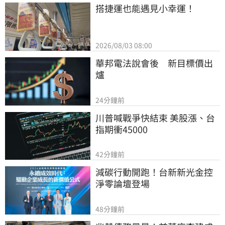
搭捷運也能遇見小幸運！
2026/08/03 08:00
華邦電法說會後　新目標價出
爐
24分鐘前
川普喊戰爭快結束 美股漲、台
指期衝45000
42分鐘前
減碳行動開跑！台新新光金控
淨零論壇登場
48分鐘前