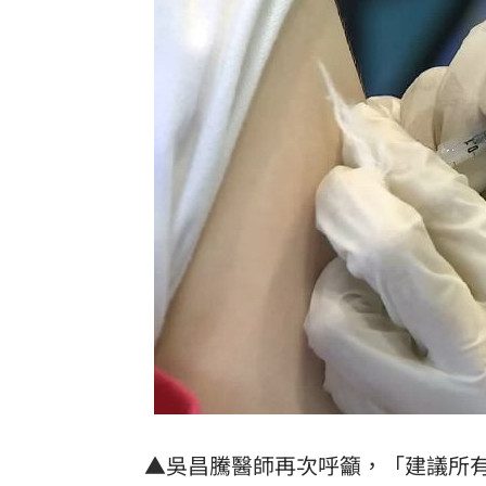
▲吳昌騰醫師再次呼籲，「建議所有6