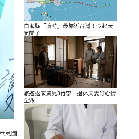
白海豚「這時」最靠近台灣！今起天
氣變了
旅遊返家驚見3行李　退休夫妻好心情
全毀
（示意圖