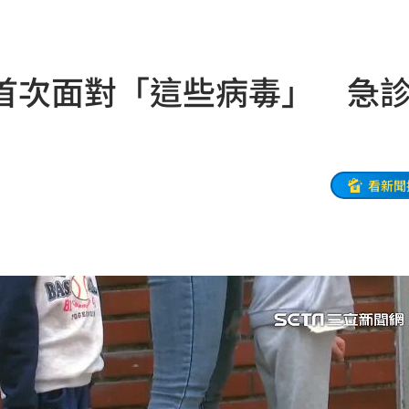
21:44
受害
21:43
首次面對「這些病毒」 急
0點
21:42
忍了
21:41
全
21:41
看新聞
大師
21:32
爐！
21:26
:26
了
21:21
門
21:18