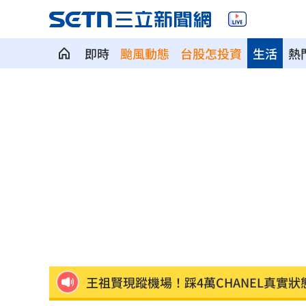
即時
颱風動態
台股怎投資
生活
熱
地方高官16歲女偷約男網友 遭性虐拍
台人成田機場聽中文5字秒回頭 狂推這
媽媽帶孩童偷辣椒罐 業者：一看是慣
SpaceX9億股解禁潮來襲 估恐引爆賣
羅志祥戲份遭重砍 回應：有存在感就
王祖賢現蹤機場！踩4萬CHANEL真實狀