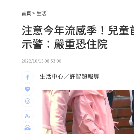
竹縣黑馬！鄭朝方「技能包」驚豔全網
首頁
生活
射頻器材全卡關 他：NCC卡越久越多人
注意今年流感季！兒童
新／美股開盤費半下挫 台指期失守4400
示警：嚴重恐住院
黃禎憲診所挺蔣舊照遭出征！老病患不
陳傑憲炸裂2分砲 統一狂掃13安痛宰味
2022/10/13 08:53:00
偷吃人妻挨告 小王反控她是時間管理
生活中心／許智超報導
公車毒駕出事故？欣欣客運全員尿檢出
知名YouTuber命喪喬治亞 死因曝光
21
臉還要再動刀？王彩樺突爆：最後一次
中國製路由器資安漏洞！逾20設備藏後