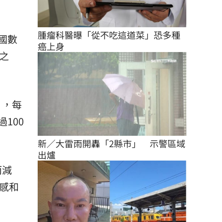
腫瘤科醫曝「從不吃這道菜」恐多種
國數
癌上身
人之
」，每
100
新／大雷雨開轟「2縣市」　示警區域
出爐
而減
感和