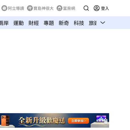
阿立導讀
寶島神很大
富房網
登入
兩岸
運動
財經
專題
新奇
科技
旅遊
汽車
寵物