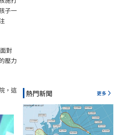
孩施打
孩子一
注
次面對
的壓力
院，這
熱門新聞
更多