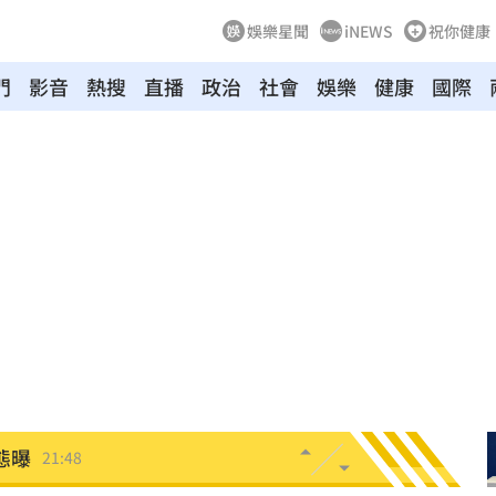
娛樂星聞
iNEWS
祝你健康
門
影音
熱搜
直播
政治
社會
娛樂
健康
國際
裸照
21:57
物
21:52
竊
21:51
壓
21:49
好
21:49
態曝
21:48