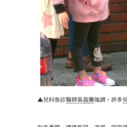
IU社群發前男友 韓網替她抱不平：該
二手菸超毒！她陪夫看病 意外查出肺
NCC無委員唱獨立空城計 iPhone 18
詐慈濟10億！律師驚揭陳時中『根本先
台灣彩券開獎直播中
20:31
LIVE三立+24小時直播
15:27
三立iNEWS新聞台線上直播
18:00
理想混蛋號召粉絲跨海追星吃美食！
18:
▲兒科急診
醫師
吳昌騰
強調，許多