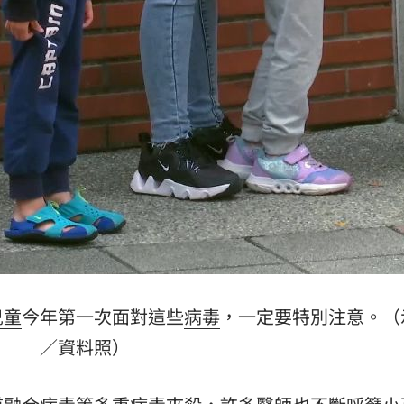
避嫌
21:17
腺癌
21:13
照登台
21:10
知』
21:10
15
兒童
今年第一次面對這些
病毒
，一定要特別注意。（
／資料照）