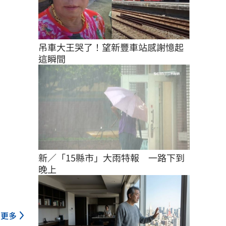
吊車大王哭了！望新豐車站感謝憶起
這瞬間
新／「15縣市」大雨特報　一路下到
晚上
更多