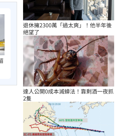
退休擁2300萬「過太爽」！他半年後
絕望了
苗
達人公開0成本滅蟑法！靠剩酒一夜抓
2隻