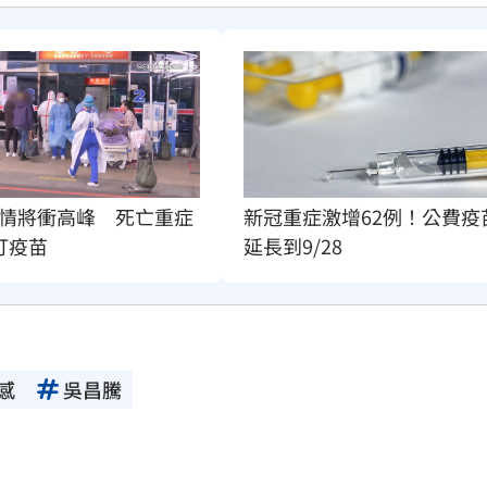
情將衝高峰　死亡重症
新冠重症激增62例！公費疫
打疫苗
延長到9/28
感
吳昌騰