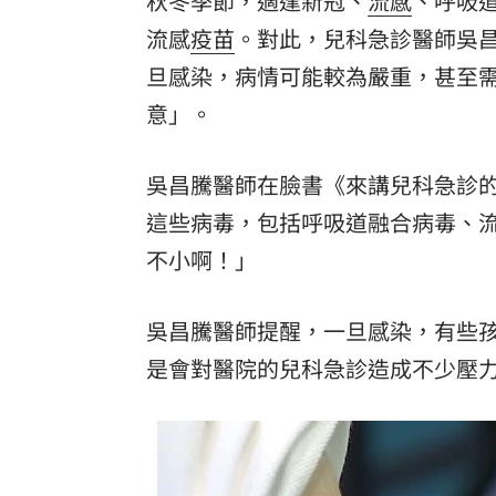
秋冬季節，適逢新冠、
流感
、呼吸
流感
疫苗
。對此，兒科急診醫師吳
旦感染，病情可能較為嚴重，甚至
意」。
吳昌騰醫師在臉書《來講兒科急診的5
這些病毒，包括呼吸道融合病毒、
不小啊！」
吳昌騰醫師提醒，一旦感染，有些
是會對醫院的兒科急診造成不少壓