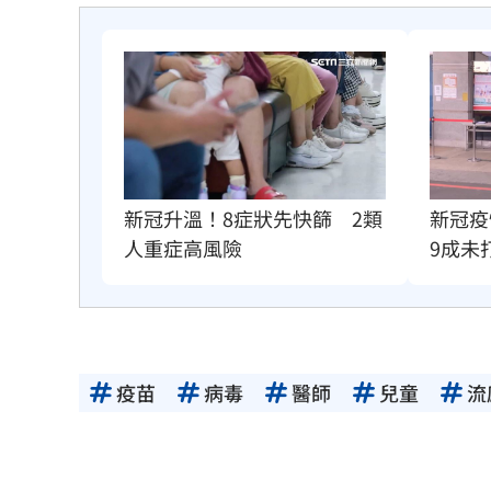
新冠升溫！8症狀先快篩　2類
新冠疫
人重症高風險
9成未
疫苗
病毒
醫師
兒童
流