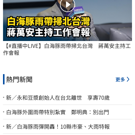
【#直播中LIVE】白海豚雨帶掃北台灣　蔣萬安主持工
作會報
熱門新聞
更多
新／永和豆漿創始人在台北離世 享壽70歲
白海豚外圍雨帶特別紮實 鄭明典：別出門
新／白海豚雨彈開轟！10縣市豪、大雨特報