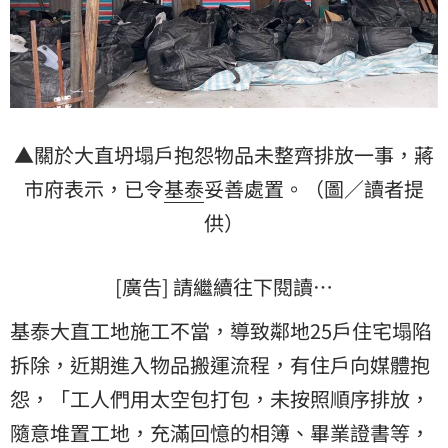
▲關於大直坍塌戶抱怨物品未整齊排放一事，蔣
市府表示，已令
基泰
妥善處置。（圖／讀者提
供）
[廣告] 請繼續往下閱讀…
基泰大直工地施工不當，導致鄰地25戶住宅塌陷
拆除，近期進入物品搬運流程，有住戶向媒體抱
怨，「工人們用太空包打包，未按照順序排放，
隨意堆置工地，充滿回憶的相簿、畢業證書等，