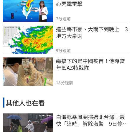
心閃電雷擊
2分鐘前
這些縣市豪、大雨下到晚上　3
地方大豪雨
9分鐘前
綠擋下的是中國疫苗！他曝當
年藍AZ特戰隊
18分鐘前
其他人也在看
白海豚暴風圈掃過北台灣！最
快「這時」解除海警 9日停班
停課一覽