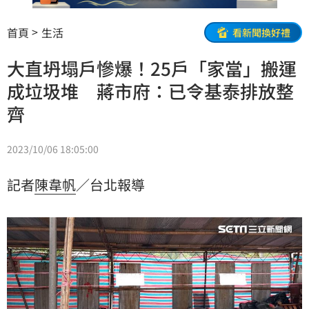
首頁
生活
看新聞換好禮
大直坍塌戶慘爆！25戶「家當」搬運
成垃圾堆 蔣市府：已令基泰排放整
齊
2023/10/06 18:05:00
記者
陳韋帆
／台北報導