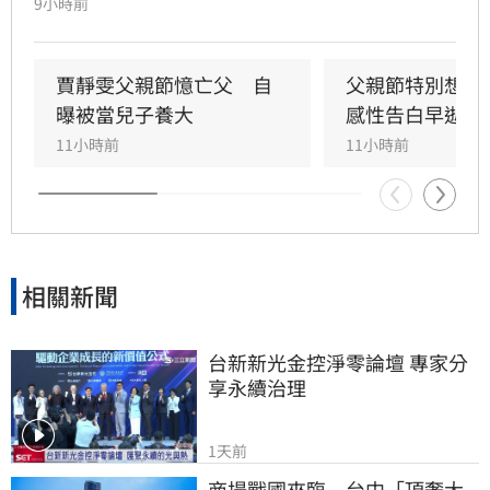
9小時前
甚至錯過他的婚禮。直到父親罹患胃癌末期，才
坦承當年曾悄悄現身婚宴現場，因愧對家人只敢
在門外落淚。最讓狄志為心碎的是，當年陪病重
賈靜雯父親節憶亡父　自
父親節特別想他
父親曬太陽時，自己因忙於接工作電話而忽視了
曝被當兒子養大
感性告白早逝父
父親，沒想到那竟是父子最後的相處，父親回房
11小時前
11小時前
後便陷入永眠。這段錯過的對話成為他20年來心
中最深的遺憾，他以此感嘆，有些電話晚點接沒
關係，但錯過的親情與話語，可能再也無法挽
回，呼籲大眾珍惜身邊親人。
相關新聞
台新新光金控淨零論壇 專家分
享永續治理
1天前
商場戰國來臨　台中「頂奢大