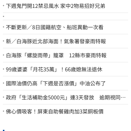
下週鬼門開12禁忌風水 家中2物易招好兄弟
不斷更新／8日國籍航空、船班異動一次看
新／白海豚近北部海面！氣象署發豪雨特報
白海豚「螺旋雨帶」籠罩 12縣市豪雨特報
99歲婆婆「月花35萬」！66歲媳無法退休
國際油價仍高「下週是否漲價」中油公布了
政府「生活補助金5000元」連3天發放 逾期視同放
棄
佛心價吸客！屏東自助餐雞肉加3菜銅板價