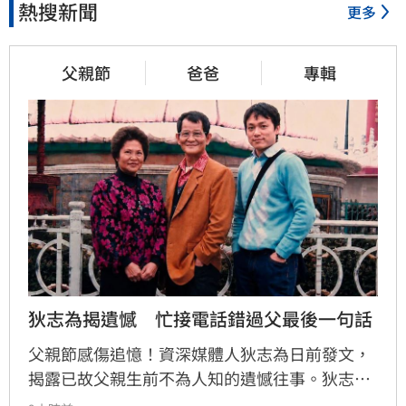
熱搜新聞
更多
父親節
爸爸
專輯
狄志為揭遺憾　忙接電話錯過父最後一句話
父親節感傷追憶！資深媒體人狄志為日前發文，
揭露已故父親生前不為人知的遺憾往事。狄志為
透露，父親一生以海為家，兩人相處時間極少，