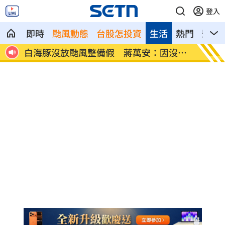
登入
即時
颱風動態
台股怎投資
生活
熱門
影音
白海豚沒放颱風整備假 蔣萬安：因沒陸
公鹿後
警
力