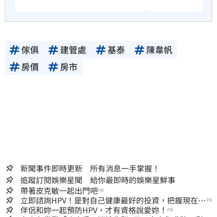
傢俱
建管處
基泰
陳韋帆
房價
房市
新聞事件即時更新 所有消息一手掌握！
追蹤訂閱娛樂星聞 給你最即時的娛樂星鮮事
帶著皮克敏一起出門吧
PR
立即諮詢HPV！是對自己健康最好的投資，把握現在不
PR
嫌晚！
伴侶和妳一起預防HPV，才有資格說愛妳！
PR