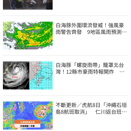
白海豚外圍環流發威！強風豪
雨警告齊發 9地區風雨預測達
停班課標準
白海豚「螺旋雨帶」籠罩北台
灣！12縣市豪雨特報開炸 估
這時解除海警
不斷更新／虎航8日「沖繩石垣
島8航班取消」 仁川返台班機
提前1天起飛