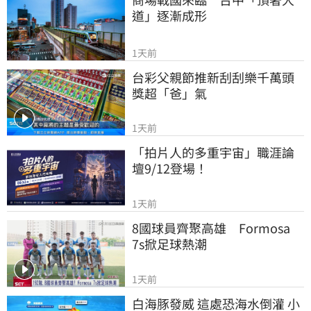
道」逐漸成形
1天前
台彩父親節推新刮刮樂千萬頭
獎超「爸」氣
1天前
「拍片人的多重宇宙」職涯論
壇9/12登場！
1天前
8國球員齊聚高雄　Formosa 
7s掀足球熱潮
1天前
白海豚發威 這處恐海水倒灌 小