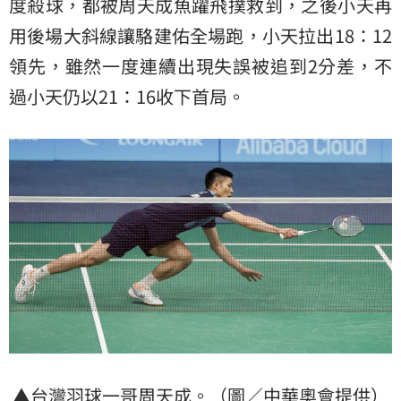
度殺球，都被周天成魚躍飛撲救到，之後小天再
用後場大斜線讓駱建佑全場跑，小天拉出18：12
領先，雖然一度連續出現失誤被追到2分差，不
過小天仍以21：16收下首局。
▲台灣羽球一哥周天成。（圖／中華奧會提供）