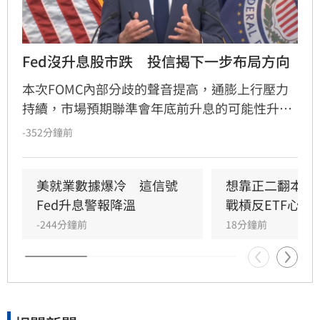
Fed沒升息股市跌　投信揭下一步布局方向
本次FOMC內部分歧的聲音提高，通膨上行壓力
持續，市場預期聯準會年底前升息的可能性升
高，凱基投信認為，升息確實會帶給金融市場波
-352分鐘前
動，但不會顯著影響股市上升的趨勢。美國聯準
會召開FOMC會議，主席華許中性偏鴿派的言論
搭配內部官員態度的分歧，使投資人質疑聯準會
美就業數據爆冷　這信號
想靠正二翻本？
在打壓通膨方面的決心。
Fed升息警報降溫
戰槓反ETF心法
-244分鐘前
18分鐘前