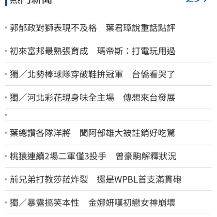
郭郁政對獅表現不及格 葉君璋說重話點評
初來富邦最熟張育成 瑪帝斯：打電玩用過
獨／北勢棒球隊穿破鞋拚冠軍 台僑看哭了
獨／河北彩花現身味全主場 傳想來台發展
葉總讚各隊洋將 聞阿部雄大被註銷好吃驚
桃猿連續2場二軍僅3投手 曾豪駒解釋狀況
前兄弟打教莎菈炸裂 還是WPBL首支滿貫砲
獨／暴露搞笑本性 金娜妍嘆初戀女神崩壞