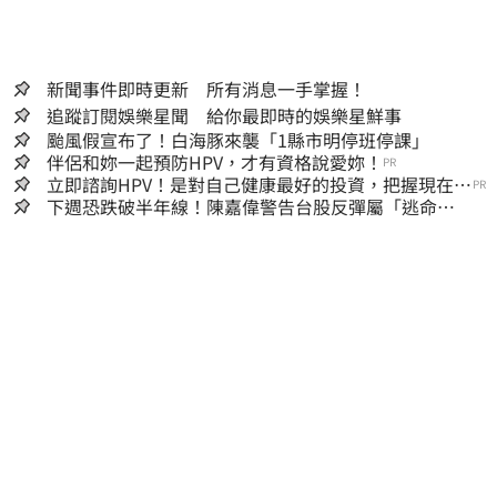
新聞事件即時更新 所有消息一手掌握！
追蹤訂閱娛樂星聞 給你最即時的娛樂星鮮事
颱風假宣布了！白海豚來襲「1縣市明停班停課」
伴侶和妳一起預防HPV，才有資格說愛妳！
PR
立即諮詢HPV！是對自己健康最好的投資，把握現在不
PR
嫌晚！
下週恐跌破半年線！陳嘉偉警告台股反彈屬「逃命
波」：空頭大屠殺剛開始