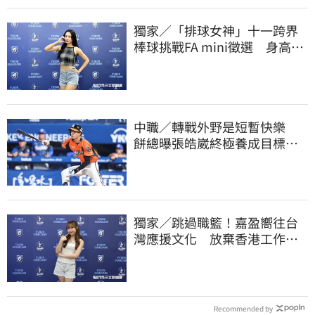
獨家／「排球女神」十一跨界
棒球挑戰FA mini徵選 身高
173竟成應援劣勢
中職／轉戰外野是短暫快樂
餅總曝張皓崴終極養成目標：
做到這點就成功
獨家／跳過職籃！嘉盈嚮往台
灣應援文化 放棄香港工作跨
海徵選mini追夢
Recommended by