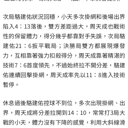
次局駱建佑狀況回穩，小天多次掛網和後場出界
陷入4：13落後，雙方差距過大，周天成也戰術
性的保留體力，得分幾乎都靠對手失誤，次局駱
建佑21：6扳平戰局；決勝局雙方都展現爆發
力，互相靠著強力扣殺得分，周天成靠著精湛的
技術7：6首度領先，不過始終拉不開分差，駱建
佑連續回擊掛網，周天成率先以11：8進入技術
暫停。
休息過後駱建佑控球不到位，多次出現掛網、出
界，周天成將分差拉開到14：10，常常打3局大
戰的小天，體力沒有下降的感覺，利用大斜線滑