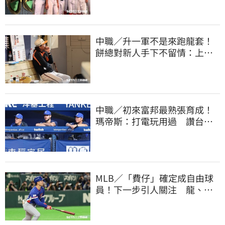
中職／升一軍不是來跑龍套！
餅總對新人手下不留情：上來
設法把先發擠掉
中職／初來富邦最熟張育成！
瑪帝斯：打電玩用過 讚台灣
麥當勞大勝美國
MLB／「費仔」確定成自由球
員！下一步引人關注 龍、獅
都曾表態想網羅