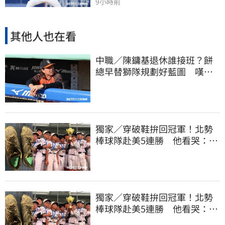
9小時前
其他人也在看
中職／陳鏞基退休誰接班？餅
總早替獅隊規劃好藍圖 嘆新
生代安定感不足
獨家／穿破鞋拚回冠軍！北勢
棒球隊赴美5連勝 他看哭：台
灣囡仔的韌性
獨家／穿破鞋拚回冠軍！北勢
棒球隊赴美5連勝 他看哭：台
灣囡仔的韌性