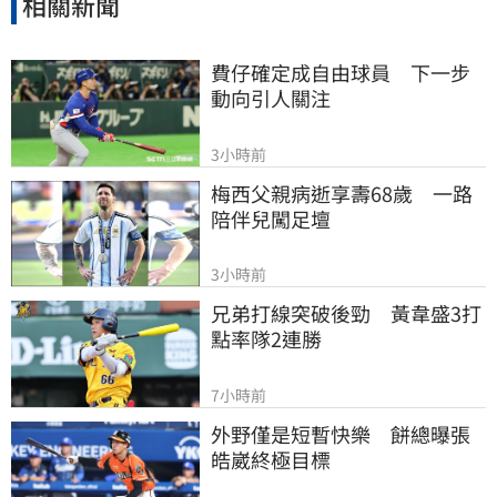
相關新聞
費仔確定成自由球員　下一步
動向引人關注
3小時前
梅西父親病逝享壽68歲　一路
陪伴兒闖足壇
3小時前
兄弟打線突破後勁　黃韋盛3打
點率隊2連勝
7小時前
外野僅是短暫快樂　餅總曝張
皓崴終極目標