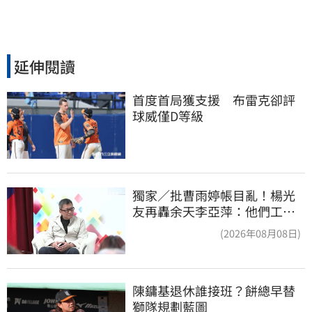
延伸閱讀
首度首局獲支援　布雷克卻評
球威僅D等級
獨家／批曹雨婷帳目亂！楊光
友再轟余天李亞萍：他們工會
跟演藝圈沒關
(2026年08月08日)
陳鏞基退休誰接班？餅總早替
獅隊規劃藍圖