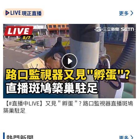
現正直播
更多
【#直播中LIVE】又見＂孵蛋＂? 路口監視器直播斑鳩
築巢駐足
熱門新聞
更多