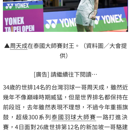
▲
周天成
在泰國大師賽封王。（資料圖／大會提
供）
[廣告] 請繼續往下閱讀…
34歲的世排14名的台灣羽球一哥周天成，雖然近
幾年不像巔峰時期威猛，但是世界排名都保持在
前段班，去年雖然表現不理想，不過今年重振旗
鼓，超級300系列
泰國羽球大師賽
一路打進決
賽，4日面對26歲世排第12名的新加坡一哥
駱建