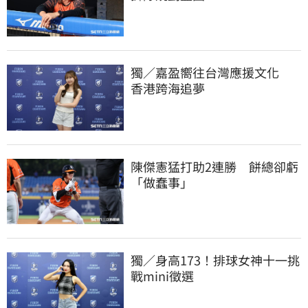
獨／嘉盈嚮往台灣應援文化　
香港跨海追夢
陳傑憲猛打助2連勝　餅總卻虧
「做蠢事」
獨／身高173！排球女神十一挑
戰mini徵選