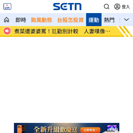
登入
即時
颱風動態
台股怎投資
運動
熱門
影音
像台
新／白海豚近北部海面！氣象署發豪雨特
南電Q
報