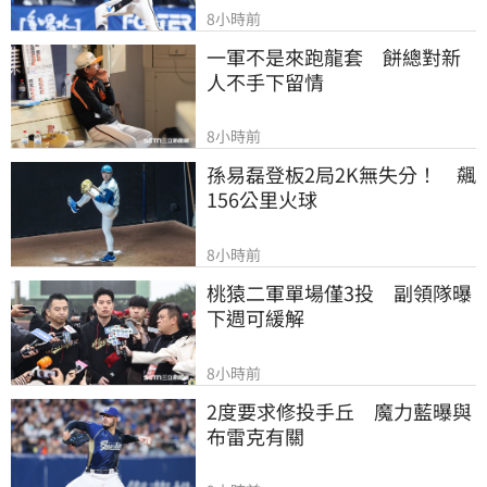
8小時前
一軍不是來跑龍套　餅總對新
人不手下留情
8小時前
孫易磊登板2局2K無失分！　飆
156公里火球
8小時前
桃猿二軍單場僅3投　副領隊曝
下週可緩解
8小時前
2度要求修投手丘　魔力藍曝與
布雷克有關