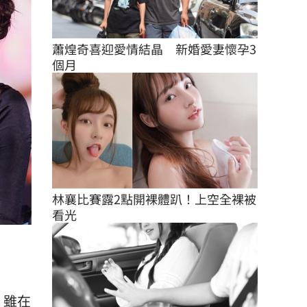
蕭煌奇喜迎愛情結晶　新婚愛妻懷孕3
個月
林襄比賽露2點開裸體趴！上空全裸被
看光
，雖在