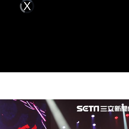
Video
雙金
Player
18:43
is
loading.
大咖
18:40
困
18:37
」
18:36
成形
12:00
」氣
12:00
場！
10:30