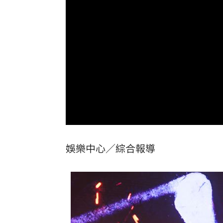
震後徒手搬瓦礫救人 委國舉重名將摘
魯冰花原唱隔13年開唱 台下驚見一票
長野安曇野暴雨釀土石流 390住宿客受
白海豚轉輕颱！最快「今夜脫離暴風圈
台灣彩券開獎直播中
20:31
LIVE三立+24小時直播
15:27
娛樂中心／綜合報導
三立iNEWS新聞台線上直播
18:00
商場戰國來臨 台中「頂奢大道」逐漸
台彩父親節推新刮刮樂千萬頭獎超「爸
「拍片人的多重宇宙」職涯論壇9/12登