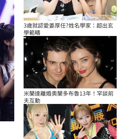
3歲就認愛姜厚任?姓名學家：超出玄
學範疇
米蘭達離婚奧蘭多布魯13年！罕談前
夫互動