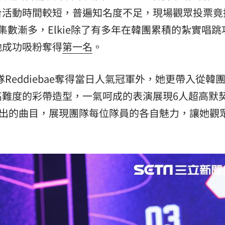
台活動時間較短，普遍知名度不足，現場觀眾投票竟
數漸多，Elkie除了有多年在韓團累積的紮實唱跳
她成功吸粉奪得
第一名
。
隊Reddiebae奪得當日人氣冠軍外，她更帶入從韓
高難度的彩帶造型，一氣呵成的表演展現6人超高默
演出的曲目，展現團隊每位隊員的各自魅力，讓她觀