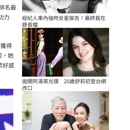
排名最
功力
經紀人車內強吻女星挨告！最終栽在
錄音檔
團獲得
契，她
眾好感
拋開阿湯哥光環　20歲舒莉初登台網
改口