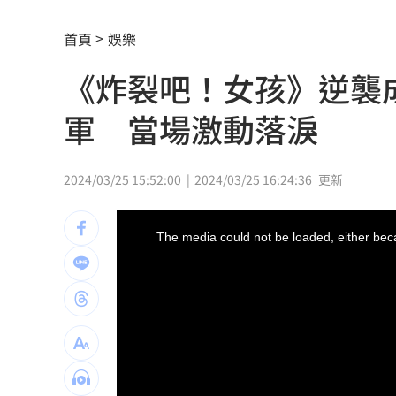
「AI性愛機器人」將問世！聊天還可換
首頁
娛樂
SBS歌謠大戰開播30分鐘傳災情！粉絲
《炸裂吧！女孩》逆襲成
羅戈8局失1分好投 兄弟火力爆發橫掃
軍 當場激動落淚
接觸「常見塑膠微粒＋這樣吃」恐釀脂
月薪3萬多怎麼活下去？過來人揭真實生
2024/03/25 15:52:00
2024/03/25 16:24:36
更新
伍婉華喊白沙屯颱風致歉 全網打氣讚
This
is
a
The media could not be loaded, either beca
modal
大咖歌后花蓮度假3天 喊話巧遇直接合
window.
3大SM門面擔歌謠大戰主持！同框顏值
繞違停貨車遭撞！嘉義婦慘死姪重傷
19:
新濠建設單日狂掃5點 風佑築豪取8連