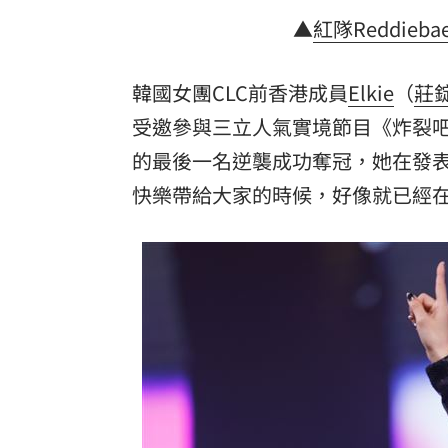
▲
紅隊
Reddieba
韓國女團CLC前香港成員
Elkie
（
莊
受邀參與三立人氣實境節目《炸裂
的最後一名逆襲成功奪冠，她在發
快樂帶給大家的時候，好像就已經