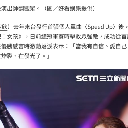
e
演出帥翻觀眾。（圖／好看娛樂提供）
錠欣
）去年來台發行首張個人單曲〈Speed Up〉後
吧！女孩》，日前總冠軍賽時擊敗眾強敵，成功從首
表優勝感言時激動落淚表示：「當我有自信、愛自己
在炸裂、在發光了。」