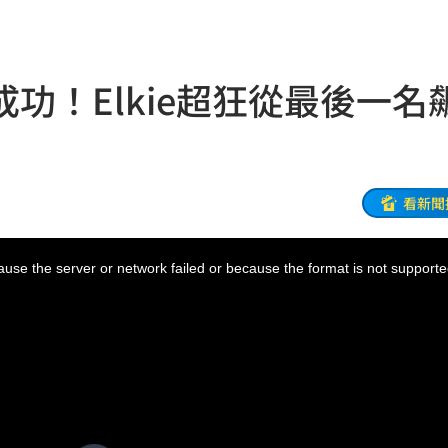
姿勢
19:32
崩潰
19:28
功！Elkie超狂從最後一名
雄鷹
19:24
肪肝
19:16
活
19:15
看新聞
親切
19:15
use the server or network failed or because the format is not supporte
照
19:13
炸裂
19:02
00
勝
18:51