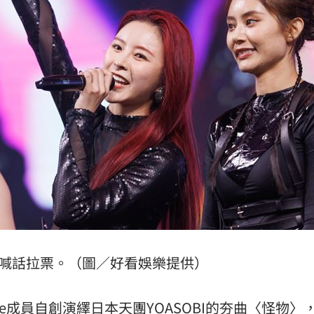
現場喊話拉票。（圖／好看娛樂提供）
ebae成員自創演繹日本天團YOASOBI的夯曲〈怪物〉