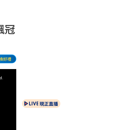
飆冠
換好禮
d.
現正直播