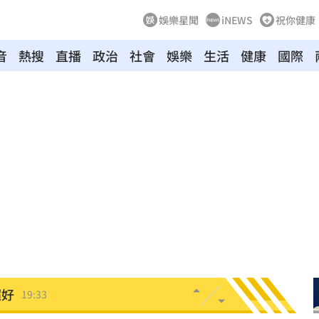
娛樂星聞
iNEWS
祝你健康
音
熱搜
直播
政治
社會
娛樂
生活
健康
國際
眼
19:47
難
19:47
曝
19:42
超好
19:33
面目
19:33