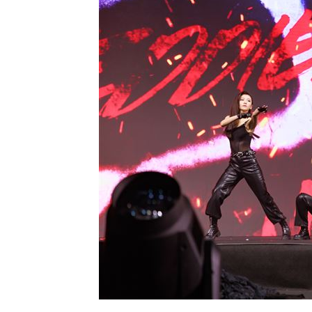
8國球員齊聚高雄 Formosa 7s掀足球
理想混蛋號召粉絲跨海追星吃美食！
18: