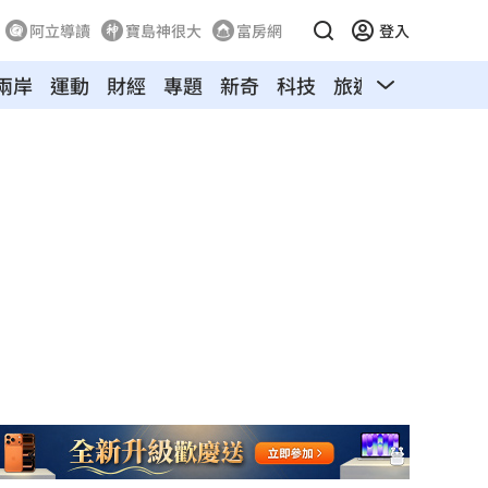
阿立導讀
寶島神很大
富房網
登入
兩岸
運動
財經
專題
新奇
科技
旅遊
汽車
寵物