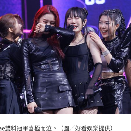
diebae雙料冠軍喜極而泣。（圖／好看娛樂提供）