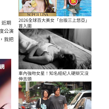
2026全球百大美女「台版三上悠亞」
，近期
首入圍
度公演
，我把
車內強吻女星！知名經紀人硬辯又沒
伸舌頭