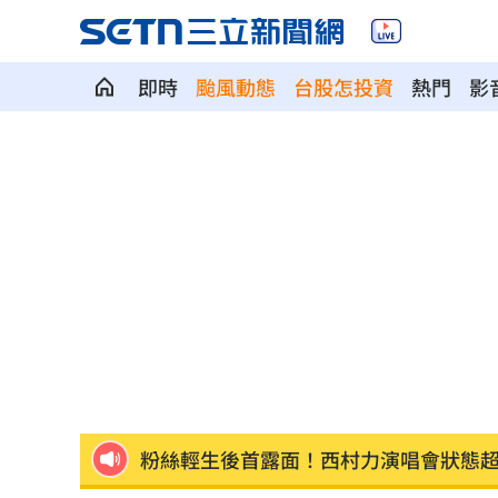
即時
颱風動態
台股怎投資
熱門
影
只是想吃清淡！他搭機點「糖尿...
19:51
買房3年才知「蜘蛛人住我家」屋主超傻
生日變親人忌日！直升機慶祝墜機4人罹
台中小五童遭同學踢下體腫2倍大 判賠金
粉絲輕生後首露面！西村力演唱會狀態
阿信慘跌 親洩言承旭吳建豪周渝民真