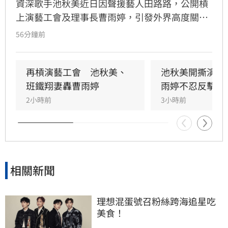
資深歌手池秋美近日因聲援藝人田路路，公開槓
上演藝工會及理事長曹雨婷，引發外界高度關
注。池秋美過去曾以《小風帆》一曲紅遍大街小
56分鐘前
巷，卻在事業巔峰期因拒絕高官飯局慘遭全面封
殺。她回憶當年凌晨遭威脅，對方甚至揚言誰敢
發她通告就會斷手斷腳，導致演藝事業一落千
再槓演藝工會　池秋美、
池秋美開撕演藝
丈，從一週七天通告的當紅歌手淪為過往雲煙。
班鐵翔妻轟曹雨婷
雨婷不忍反擊了
2小時前
3小時前
相關新聞
理想混蛋號召粉絲跨海追星吃
美食！