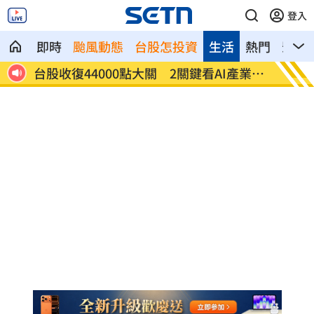
登入
即時
颱風動態
台股怎投資
生活
熱門
影音
27
台股收復44000點大關 2關鍵看AI產業發
他見搶
展
歲