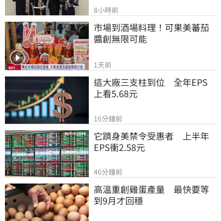
8小時前
市場到酒場料理！可果美蕃茄
醬創無限可能
1天前
這大廠三支柱到位　全年EPS
上看5.68元
16分鐘前
它躋身美禁令受惠者　上半年
EPS衝2.58元
46分鐘前
高溫重創雞蛋產量　最快要等
到9月才回穩