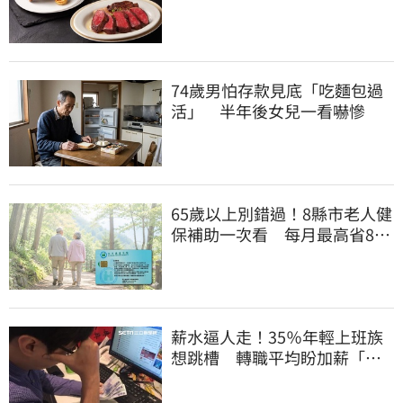
「8」招待海鮮
74歲男怕存款見底「吃麵包過
活」 半年後女兒一看嚇慘
65歲以上別錯過！8縣市老人健
保補助一次看 每月最高省826
元
薪水逼人走！35％年輕上班族
想跳槽 轉職平均盼加薪「破
萬元」