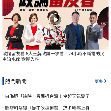
政論留友看 6大王牌政論一次看！24小時不斷電的民
主流水席 歡迎入座
熱門新聞
更多
白海豚「這時」最靠近台灣！今起天氣變了
腫瘤科醫曝「從不吃這道菜」恐多種癌上身