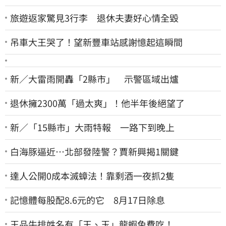
旅遊返家驚見3行李 退休夫妻好心情全毀
吊車大王哭了！望新豐車站感謝憶起這瞬間
新／大雷雨開轟「2縣市」 示警區域出爐
退休擁2300萬「過太爽」！他半年後絕望了
新／「15縣市」大雨特報 一路下到晚上
白海豚逼近…北部發陸警？賈新興揭1關鍵
達人公開0成本滅蟑法！靠剩酒一夜抓2隻
記憶體每股配8.6元的它 8月17日除息
王品牛排姓名有「王、玉」龍蝦免費吃！