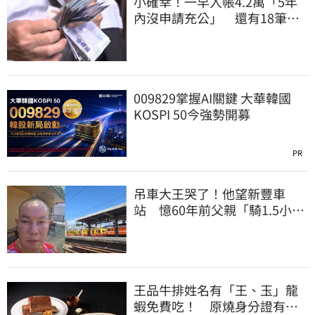
小確幸！一早入帳4.2萬「5年
內沒申請充公」 還有18筆錢
連發到8月底
009829掌握AI關鍵 大華韓國
KOSPI 50今強勢開募
PR
吊車大王哭了！他望新豐車
站 憶60年前父親「騎1.5小時
單車載他圓夢」
王品牛排姓名有「王、玉」龍
蝦免費吃！ 原燒身分證有