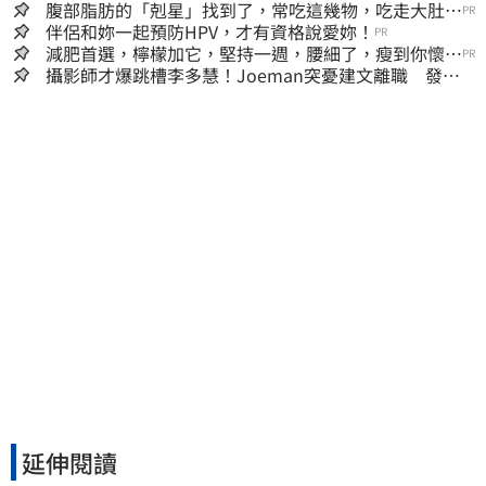
腹部脂肪的「剋星」找到了，常吃這幾物，吃走大肚
PR
囊，瘦出小蠻腰
伴侶和妳一起預防HPV，才有資格說愛妳！
PR
減肥首選，檸檬加它，堅持一週，腰細了，瘦到你懷疑
PR
人生
攝影師才爆跳槽李多慧！Joeman突憂建文離職 發聲
「其實我很清楚」
延伸閱讀