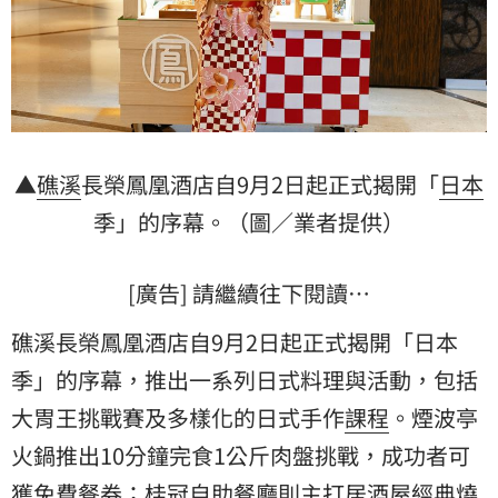
▲
礁溪
長榮鳳凰酒店自9月2日起正式揭開「
日本
季」的序幕。（圖／業者提供）
[廣告] 請繼續往下閱讀…
礁溪長榮鳳凰酒店自9月2日起正式揭開「日本
季」的序幕，推出一系列日式料理與活動，包括
大胃王挑戰賽及多樣化的日式手作
課程
。煙波亭
火鍋
推出10分鐘完食1公斤肉盤挑戰，成功者可
獲免費餐券；
桂冠自助餐廳
則主打居酒屋經典燒