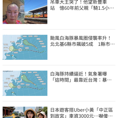
吊車大王哭了！他望新豐車
站 憶60年前父親「騎1.5小時
單車載他圓夢」
颱風白海豚暴風圈侵襲率升！
北北基6縣市飆破5成 1縣市
「最高達67%」
白海豚持續逼近！氣象署曝
「這時間」最靠近台灣：暴風
圈來襲了
日本遊客搭Uber小黃「中正區
到故宮」車資3000元…嚇傻：