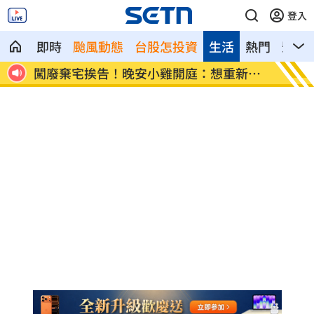
登入
即時
颱風動態
台股怎投資
生活
熱門
影音
變人
闖廢棄宅挨告！晚安小雞開庭：想重新做
翁曉玲
人