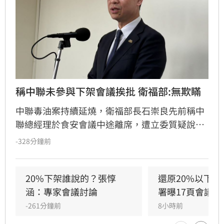
稱中聯未參與下架會議挨批 衛福部:無欺瞞
中聯毒油案持續延燒，衛福部長石崇良先前稱中
聯總經理於食安會議中途離席，遭立委質疑說謊
並要求下台。衛福部今日正式澄清，石部長當日
-328分鐘前
未親自出席會議，是依據會議逐字稿中後期無廠
商發言紀錄，作出的合理判斷，絕非刻意隱匿或
誤導大眾。衛福部強調，該份紀錄已完整公開於
20%下架誰說的？張惇
還原20%以下免
食藥署中聯油品專區，未來將以更謹慎態度回應
涵：專家會議討論
署曝17頁會議記
各界疑問。（記者：簡浩正）
-261分鐘前
8小時前