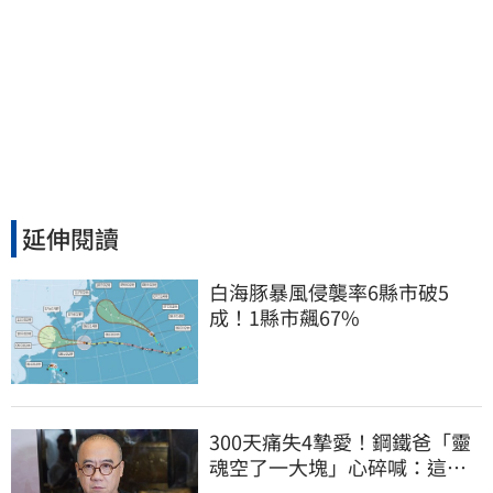
延伸閱讀
白海豚暴風侵襲率6縣市破5
成！1縣市飆67%
300天痛失4摯愛！鋼鐵爸「靈
魂空了一大塊」心碎喊：這輩
子最痛的路