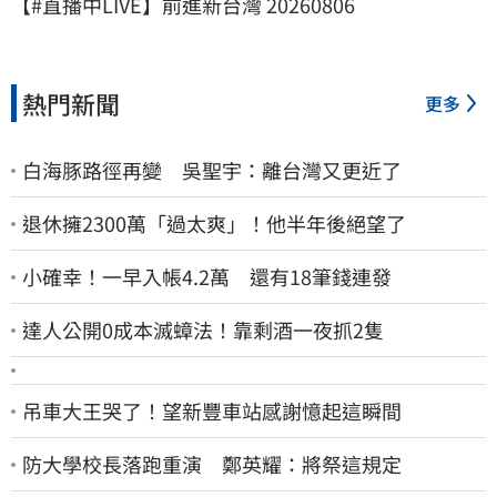
【#直播中LIVE】前進新台灣 20260806
熱門新聞
更多
白海豚路徑再變 吳聖宇：離台灣又更近了
退休擁2300萬「過太爽」！他半年後絕望了
小確幸！一早入帳4.2萬 還有18筆錢連發
達人公開0成本滅蟑法！靠剩酒一夜抓2隻
吊車大王哭了！望新豐車站感謝憶起這瞬間
防大學校長落跑重演 鄭英耀：將祭這規定