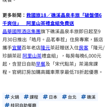
更多新聞：
救國旅18／礁溪晶泉丰旅「破盤價6
千爽住」 阿里山茶禮盒組免費送
晶華國際酒店集團
旗下礁溪晶泉丰旅即日起至9
月30日推出「皓月。品茗奉茬」住房專案，飯店
攜手
宜蘭
百年老店
隆元
茶莊贈送入住
房客
「隆元/
珍韻茶莊
阿里山茶
禮盒組」，每房每晚6,000元
起，含翌日自助
早餐
及「宋代點茶」茶湯席課
程。官網訂房加購高鐵車票享最低78折起優惠。
火鍋
課程
日本
台北
礁溪
桂冠自助餐廳