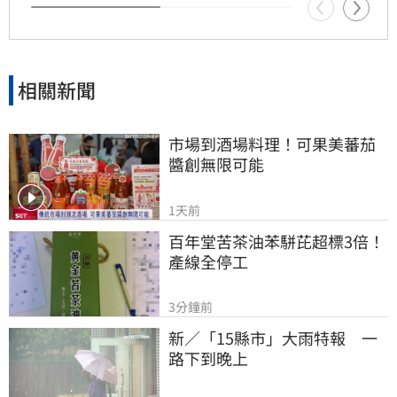
相關新聞
市場到酒場料理！可果美蕃茄
醬創無限可能
1天前
百年堂苦茶油苯駢芘超標3倍！
產線全停工
3分鐘前
新／「15縣市」大雨特報　一
路下到晚上