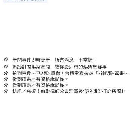
新聞事件即時更新 所有消息一手掌握！
追蹤訂閱娛樂星聞 給你最即時的娛樂星鮮事
挖到童骨…已2死5重傷！台積電嘉義廠「3神明駐駕畫面
曝光」
做到這點才有資格說愛你
PR
做到這點才有資格說愛你
PR
快訊／震撼！前彰律師公會理事長假採購BNT詐慈濟10
億、洗錢囤232kg黃金