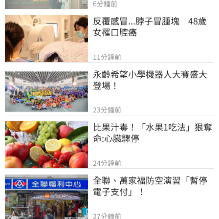
6分鐘前
反覆感冒...脖子冒腫塊　48歲
女罹口腔癌
11分鐘前
永齡希望小學機器人大賽盛大
登場！
23分鐘前
比果汁毒！「水果1吃法」狠奪
命:心臟驟停
24分鐘前
全聯、萬家福防空演習「暫停
電子支付」！
27分鐘前