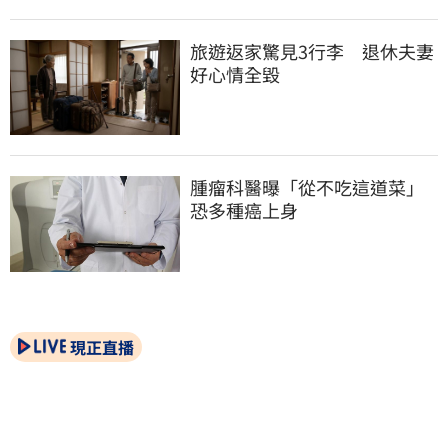
旅遊返家驚見3行李　退休夫妻
好心情全毀
腫瘤科醫曝「從不吃這道菜」
恐多種癌上身
現正直播