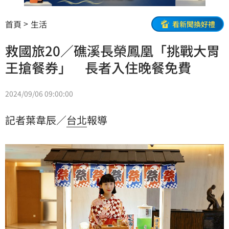
首頁
生活
看新聞換好禮
救國旅20／礁溪長榮鳳凰「挑戰大胃
王搶餐券」 長者入住晚餐免費
2024/09/06 09:00:00
記者葉韋辰／
台北
報導