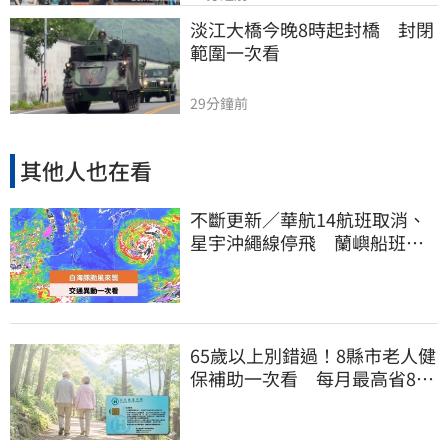
淡江大橋今晚8時起封橋　封閉
範圍一次看
29分鐘前
其他人也在看
不斷更新／華航14航班取消、
星宇沖繩線停飛 蘭嶼船班停3
天半
65歲以上別錯過！8縣市老人健
保補助一次看 每月最高省826
元