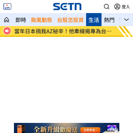
登入
即時
颱風動態
台股怎投資
生活
熱門
影音
捐我AZ秘辛！他牽線揭專為台生
白海豚劇烈降雨來了