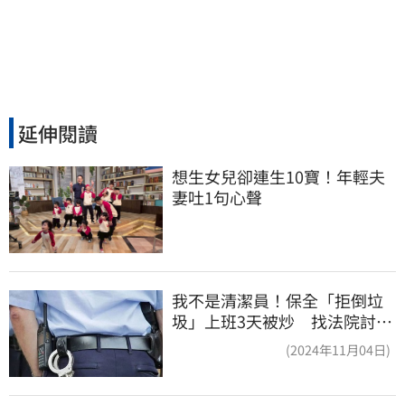
延伸閱讀
想生女兒卻連生10寶！年輕夫
妻吐1句心聲
我不是清潔員！保全「拒倒垃
圾」上班3天被炒 找法院討公
道結果出爐
(2024年11月04日)