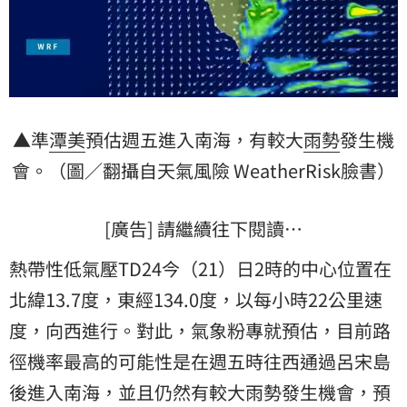
▲準
潭美
預估週五進入南海，有較大
雨勢
發生機
會。（圖／翻攝自天氣風險 WeatherRisk臉書）
[廣告] 請繼續往下閱讀…
熱帶性低氣壓TD24今（21）日2時的中心位置在
北緯13.7度，東經134.0度，以每小時22公里速
度，向西進行。對此，氣象粉專就預估，目前
路
徑
機率最高的可能性是在週五時往西通過呂宋島
後進入南海，並且仍然有較大雨勢發生機會，預