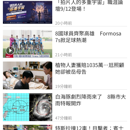
「拍片人的多重宇宙」職涯論
壇9/12登場！
20小時前
8國球員齊聚高雄　Formosa 
7s掀足球熱潮
21小時前
植物人妻獲賠1035萬…尪照顧
她卻被岳母告
19分鐘前
白海豚劇烈降雨來了　8縣市大
雨特報開炸
47分鐘前
特斯拉撞12車！目擊者：賓士