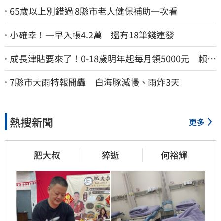
65歲以上別錯過 8縣市老人健保補助一次看
小確幸！一早入帳4.2萬 還有18筆錢連發
成長津貼要來了！0-18歲明年起每月領5000元 賴清
德：此時不生更待何時
7縣市大雨特報開轟 白海豚減慢、雨炸3天
熱搜新聞
更多
肥大叔
猝逝
何裕輝