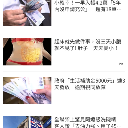
小確幸！一早入帳4.2萬「5年
內沒申請充公」 還有18筆錢
連發到8月底
起床就先做件事，沒三天小腹
就不見了! 肚子一天天變小！
PR
政府「生活補助金5000元」連3
天發放 逾期視同放棄
全聯架上驚見阿嬤級洗碗精
客人讚「去油力強、用了45