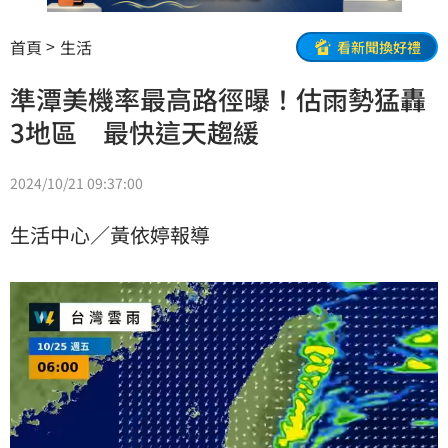
首頁
生活
看新聞換好禮
準潭美機率最高路徑曝！估雨勢猛轟
3地區 最快這天趨緩
2024/10/21 09:37:00
生活中心／黃依婷報導