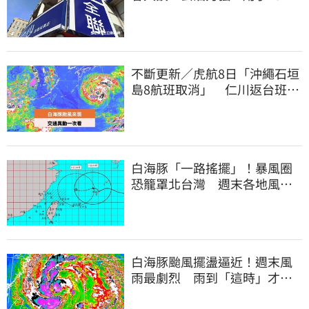
年」
不斷更新／虎航8日「沖繩石垣
島8航班取消」 仁川返台班機
提前1天起飛
白海豚「一路搖擺」！暴風圈
恐籠罩北台灣 週末各地風雨
時程曝
白海豚颱風擺盪逼近！週末風
雨最劇烈 雨到「這時」才趨
緩