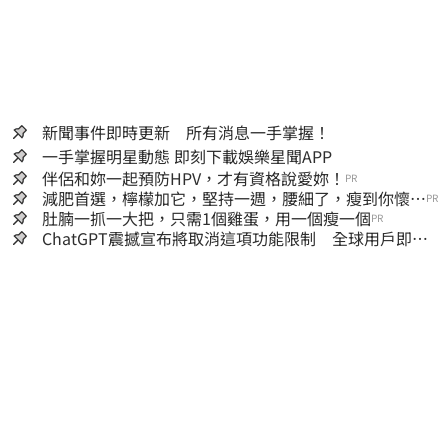
新聞事件即時更新 所有消息一手掌握！
一手掌握明星動態 即刻下載娛樂星聞APP
伴侶和妳一起預防HPV，才有資格說愛妳！
PR
減肥首選，檸檬加它，堅持一週，腰細了，瘦到你懷疑
PR
人生
肚腩一抓一大把，只需1個雞蛋，用一個瘦一個
PR
ChatGPT震撼宣布將取消這項功能限制 全球用戶即刻
起「免費」用到飽