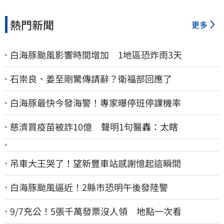
熱門新聞
更多
白海豚颱風影響時間增加 1地區恐炸雨3天
石崇良、姜至剛驚傳請辭？衛福部回應了
白海豚最快今發海警！專家曝停班停課機率
慈濟買疫苗被詐10億 聲明1句醫轟：太瞎
吊車大王哭了！望新豐車站感謝憶起這瞬間
白海豚颱風逼近！2縣市恐明午後發陸警
9/7充公！5張千萬發票沒人領 地點一次看