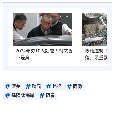
2024最夯10大話題！柯文哲
修繕違規「鐵
不是第1
落」最重罰30
潭美
颱風
路徑
雨勢
基隆北海岸
恆春