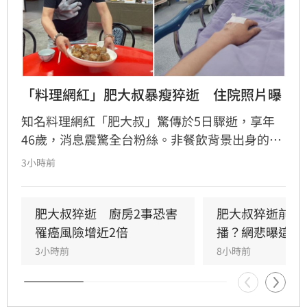
「料理網紅」肥大叔暴瘦猝逝　住院照片曝
知名料理網紅「肥大叔」驚傳於5日驟逝，享年
46歲，消息震驚全台粉絲。非餐飲背景出身的
他，憑藉親切教學與拚勁，將直播事業經營得有
3小時前
聲有色，創下年營收破億的輝煌佳績。然而粉絲
回顧其生前直播，發現他身形明顯消瘦、雙頰凹
陷，狀態顯得相當疲憊。肥大叔自2021年起頻傳
肥大叔猝逝　廚房2事恐害
肥大叔猝逝前為
健康警訊，雖曾於2022年住院開刀，但出院後仍
罹癌風險增近2倍
播？網悲曝這原
堅持返回工作崗位，直到最後一刻仍心繫直播。
3小時前
8小時前
對於肥大叔的確切死因，家屬目前尚未對外說
明。