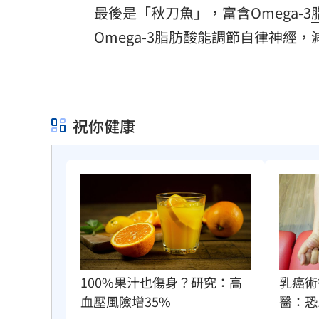
最後是「秋刀魚」，富含Omega-3
Omega-3脂肪酸能調節自律神
祝你健康
100%果汁也傷身？研究：高
乳癌術
血壓風險增35%
醫：恐