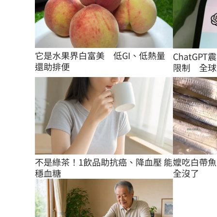
它是水果界白富美　低GI、低熱量
ChatGP
還助排便
限制 全球用
不是綠茶！1飲品助抗癌、降血壓 能
嬤吃白帶魚
穩血糖
全沒了