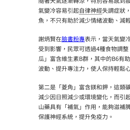
隨著天氣逐漸轉涼，特別容易感到
氣變冷容易引起
自律神經
失調症狀
魚，不只有助於減少情緒波動、減
謝炳賢在
臉書粉專
表示，當天氣變
受到影響，民眾可透過4種食物調
瓜」富含維生素B群，其中的B6有
波動、提升專注力，使人保持輕鬆
第二是「菱角」富含鎂和鉀，這類
減少因日照減少或環境變化，而引
山藥具有「補氣」作用，能夠滋補
保護神經系統，提升免疫力。