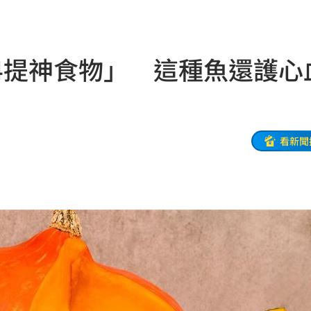
工會
14:07
酸
14:07
4提神食物」 這種魚還護心
化
14:01
太好
13:56
爆紅
13:49
看新聞
保
13:43
13:43
發聲
13:42
軍
13:37
13:33