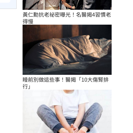
黃仁勳抗老祕密曝光！名醫揭4習慣老
得慢
睡前別做這些事！醫揭「10大傷腎排
行」