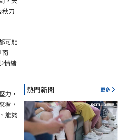
到，天
及秋刀
都可能
「南
少情緒
熱門新聞
更多
壓力，
來看，
，能夠