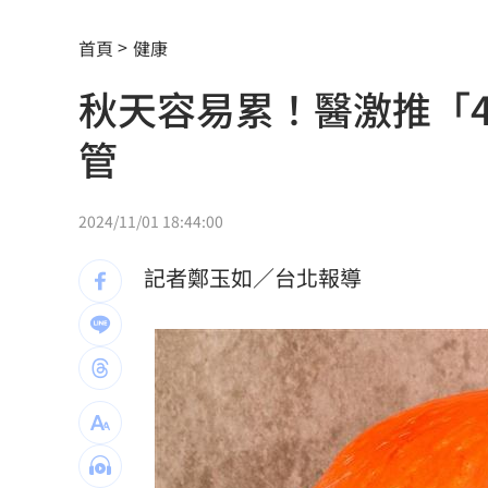
獨／批曹雨婷帳目亂 楊光友再轟余天
首頁
健康
廖峻離婚仍被前妻照顧 兒子一句話鼻
秋天容易累！醫激推「
別只喝牛奶！「1神飲」助眠又抗大腦退
管
82歲武打巨星近況曝光 本人認狀況不
薔薔父親節曬富爸 白髮赤腳造型意外
2024/11/01 18:44:00
國壽連10年承作學保 這天開放網路投
記者鄭玉如／台北報導
原本很討厭小S 家長曝「1舉動」改觀
獨／楊光友批工會帳亂七八糟 曹雨婷
齊豫被調侃躲歌王！本人高EQ回應奪亞
喜曬超音波照！北影影后李亦捷懷孕了