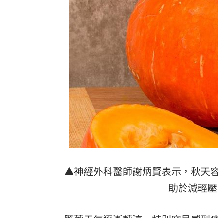
洛杉磯空廚爆食安危機 主管逼洗蛆蟲
台灣彩券開獎直播中
20:31
LIVE三立+24小時直播
15:27
三立iNEWS新聞台線上直播
18:00
AI時代！威力馬導入智慧營運系統提升
商場戰國來臨 台中「頂奢大道」逐漸
台彩父親節推新刮刮樂千萬頭獎超「爸
「拍片人的多重宇宙」職涯論壇9/12登
▲神經外科醫師
謝炳賢
表示，秋天
助於減輕壓
8國球員齊聚高雄 Formosa 7s掀足球
理想混蛋號召粉絲跨海追星吃美食！
18: