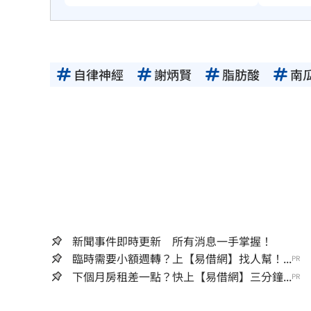
自律神經
謝炳賢
脂肪酸
南
新聞事件即時更新 所有消息一手掌握！
臨時需要小額週轉？上【易借網】找人幫！...
PR
下個月房租差一點？快上【易借網】三分鐘...
PR