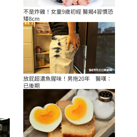
不是炸雞！女童9歲初經 醫揭4習慣恐
矮8cm
放屁超濃魚腥味！男拖20年　醫嘆：
已後期