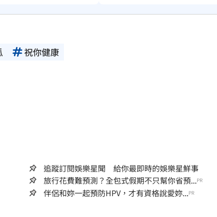
瓜
祝你健康
追蹤訂閱娛樂星聞 給你最即時的娛樂星鮮事
旅行花費難預測？全包式假期不只幫你省預...
PR
伴侶和妳一起預防HPV，才有資格說愛妳...
PR