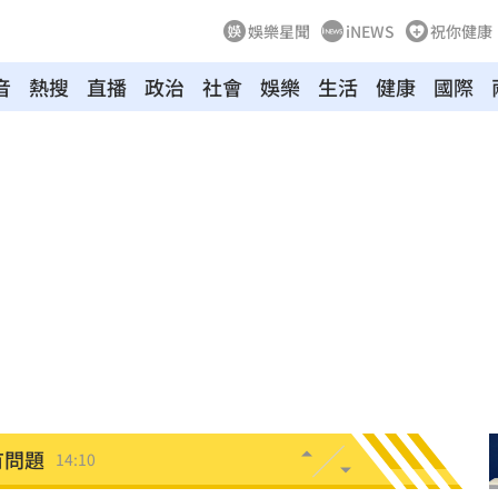
娛樂星聞
iNEWS
祝你健康
曝光
14:20
音
熱搜
直播
政治
社會
娛樂
生活
健康
國際
能力
14:20
大
14:19
時
14:18
次看
14:17
父親
14:13
人慘
14:10
有問題
14:10
爭議
14:08