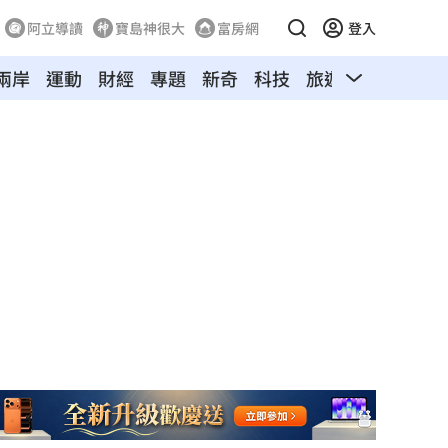
阿立導讀
寶島神很大
富房網
登入
兩岸
運動
財經
專題
新奇
科技
旅遊
汽車
寵物