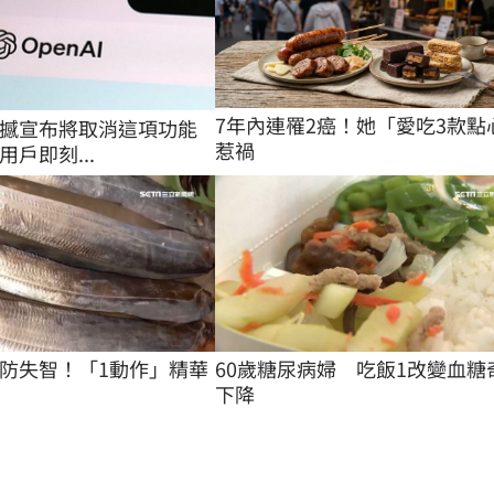
7年內連罹2癌！她「愛吃3款點
T震撼宣布將取消這項功能
惹禍
戶即刻...
防失智！「1動作」精華
60歲糖尿病婦　吃飯1改變血糖
下降