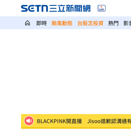
美國揭最新UFO檔案 巨型三角飛行物
即時
颱風動態
台股怎投資
熱門
影
漢光42無人機秀攻擊力 展現濱海打擊
賈靜雯父親節憶亡父 自曝被當兒子養
新／白海豚颱風逼近！大雷雨轟雙北1小
李棟旭、南柱赫變身超狂殺手！片單一
父親節特別想他 何欣純感性告白早逝
參加教召辱罵士官長3字…1原因比一般
BLACKPINK開直播 Jisoo道歉認溝通
姜厚任小女友超早熟！關係人回應小三