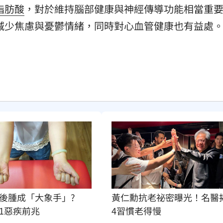
脂肪酸
，對於維持腦部健康與神經傳導功能相當重
經，減少焦慮與憂鬱情緒，同時對心血管健康也有益處
後腫成「大象手」?
黃仁勳抗老祕密曝光！名醫
1惡疾前兆
4習慣老得慢