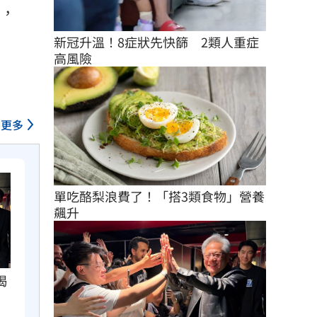
要，
。
新冠升溫！8症狀先快篩　2類人重症
高風險
更多
單吃酪梨浪費了！「搭3類食物」營養
飆升
揭