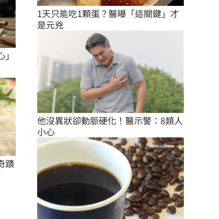
1天只能吃1顆蛋？醫曝「這關鍵」才
是元兇
心」
他沒異狀卻動脈硬化！醫示警：8類人
小心
奇蹟