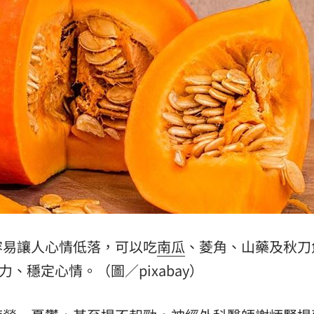
餐具
13:23
效率
12:00
成形
12:00
」氣
12:00
場！
10:30
容易讓人心情低落，可以吃
南瓜
、菱角、山藥及秋刀
力、穩定心情。（圖／pixabay）
熱潮
10:00
15