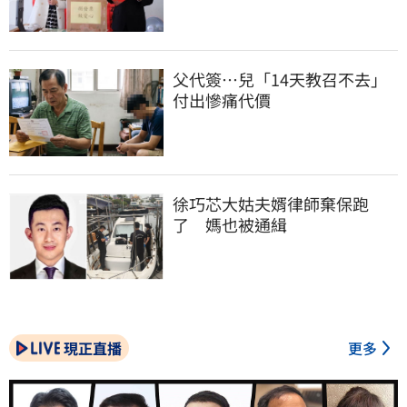
父代簽…兒「14天教召不去」
付出慘痛代價
徐巧芯大姑夫婿律師棄保跑
了　媽也被通緝
現正直播
更多