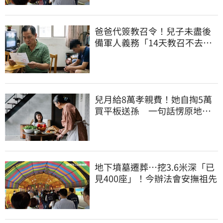
爸爸代簽教召令！兒子未盡後
備軍人義務「14天教召不去」
換3個月刑期
兒月給8萬孝親費！她自掏5萬
買平板送孫 一句話愣原地
「傷心不已」
地下墳墓遷葬…挖3.6米深「已
見400座」！今辦法會安撫祖先