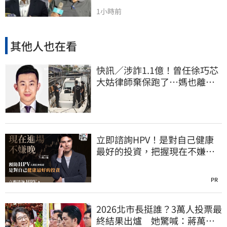
1小時前
其他人也在看
快訊／涉詐1.1億！曾任徐巧芯
大姑律師棄保跑了…媽也離
境 桃檢發通緝
立即諮詢HPV！是對自己健康
最好的投資，把握現在不嫌
晚！
PR
2026北市長挺誰？3萬人投票最
終結果出爐 她驚喊：蔣萬安