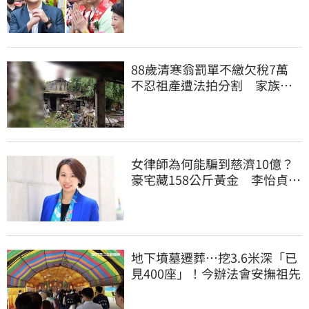
真該緊張了
88歲清寒翁罰單不繳欠稅7萬
不忍祖產遭法拍分割 家族按
月代繳償債
女律師為何能騙到慈濟10億？
豪宅藏158公斤黃金 李怡貞驚
曝背後身分
地下墳墓遷葬…挖3.6米深「已
見400座」！今辦法會安撫祖先