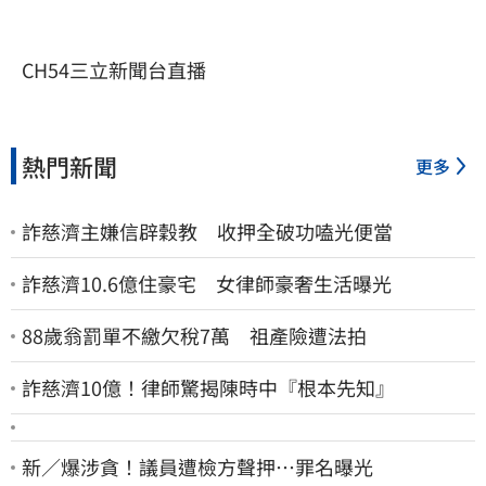
CH54三立新聞台直播
熱門新聞
更多
詐慈濟主嫌信辟穀教 收押全破功嗑光便當
詐慈濟10.6億住豪宅 女律師豪奢生活曝光
88歲翁罰單不繳欠稅7萬 祖產險遭法拍
詐慈濟10億！律師驚揭陳時中『根本先知』
新／爆涉貪！議員遭檢方聲押…罪名曝光