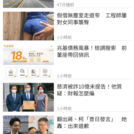
47分鐘前
假借無塵室走道窄　工程師屢
對女同事襲臀
1小時前
兆基債務風暴！檢調搜索　前
董座帶回偵訊
1小時前
慈濟被詐10億未提告！他質
疑：財報怎麼編
1小時前
翻出蔣、柯「昔日發言」　她
轟：出來道歉