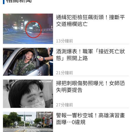
通緝犯拒檢狂飆街頭！撞斷平
交道柵欄逃亡
13分鐘前
酒測爆表！職軍「接近死亡狀
態」照開上路
21分鐘前
掃把刺眼傷勢照曝光！女師恐
失明要提告
27分鐘前
警報一響秒空城！高雄演習畫
面曝…0違規