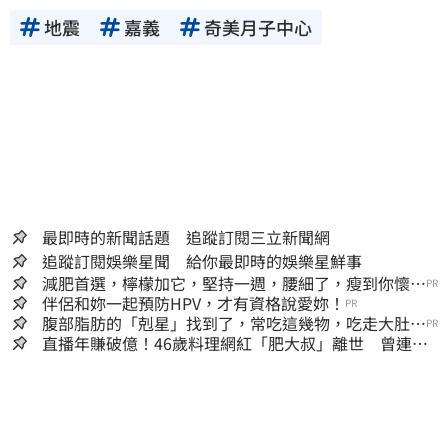
地震
嘉義
奇美月子中心
最即時的新聞話題 追蹤訂閱三立新聞網
追蹤訂閱娛樂星聞 給你最即時的娛樂星鮮事
減肥首選，檸檬加它，堅持一週，腰細了，瘦到你懷疑
PR
人生
伴侶和妳一起預防HPV，才有資格說愛妳！
PR
腹部脂肪的「剋星」找到了，常吃這幾物，吃走大肚
PR
囊，瘦出小蠻腰
直播年賺破億！46歲料理網紅「肥大叔」離世 曾連播
17小時辛酸面曝