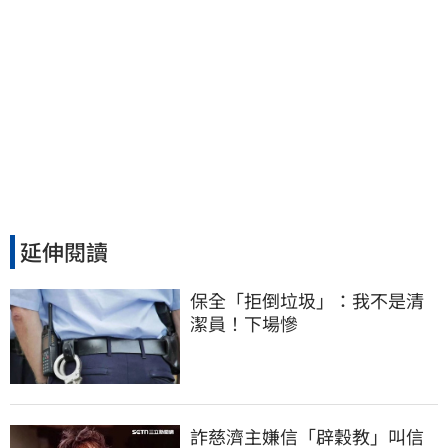
延伸閱讀
保全「拒倒垃圾」：我不是清
潔員！下場慘
詐慈濟主嫌信「辟穀教」叫信