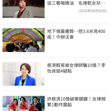
徒三餐喝精油 名律乾女兒卻
吃鮑魚喝紅酒
(2026年08月06日)
地下墳墓遷葬…挖3.6米見400
座！今辦法會
慈濟輕易被女律師騙10億？李
怡貞拋4疑點
詐慈濟10億破案關鍵！女律頻
繁1動作露餡