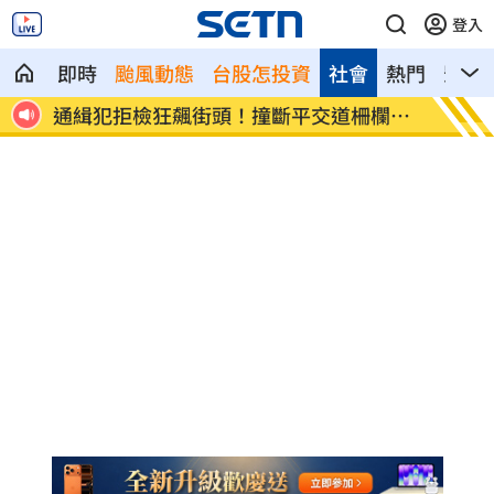
登入
即時
颱風動態
台股怎投資
社會
熱門
影音
離婚
通緝犯拒檢狂飆街頭！撞斷平交道柵欄逃
中國攻
亡