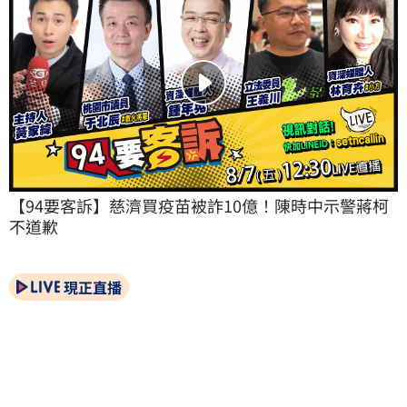
【94要客訴】慈濟買疫苗被詐10億！陳時中示警蔣柯
不道歉
現正直播