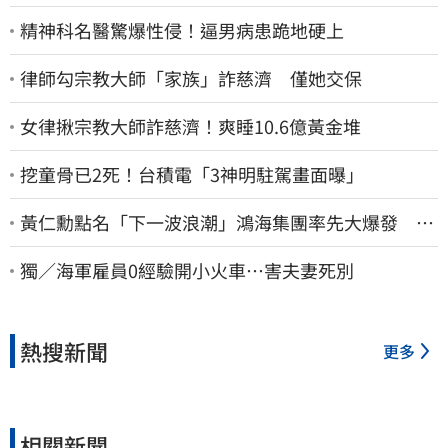
精神科名醫驚爆性侵！逼男病患跪地硬上
律師勾宗教大師「家族」詐慈濟 僅她交保
女律揪宗教大師詐慈濟！爽睡10.6億黃金堆
挖童骨已2死！台積電「3神明駐駕畫面曝」
黃仁勳點名「下一波浪潮」鴻海集團率先大爆發 台
股這族群全面噴出
獨／海軍雇員0經驗開小火車…害夫妻死別
熱搜新聞
更多
相關新聞