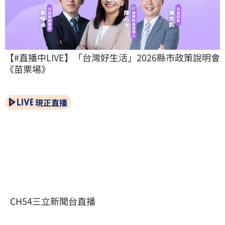
【#直播中LIVE】「台灣好生活」2026縣市政策說明會
《苗栗場》
現正直播
CH54三立新聞台直播