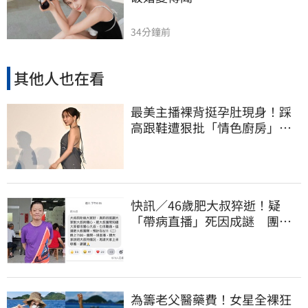
34分鐘前
其他人也在看
最美主播裸背挺孕肚現身！踩
高跟鞋遭狠批「情色廚房」：
根本是肚兜
快訊／46歲肥大叔猝逝！疑
「帶病直播」死因成謎 團隊
「證實1事」發聲
為籌老父醫藥費！女星全裸狂