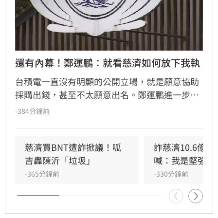
還有內幕！鄭運鵬：就看慈濟如何放下我執
台積電一直沒有明顯的公開立場，就是願意協助
採購出錢，甚至不太願意出名。鄭運鵬進一步指
出，慈濟和鴻海、台積電不同的地方在於慈濟本
-384分鐘前
身有強大的醫院體系，其實是最有醫學幕僚板凳
深度的，慈濟願意出錢出力當然值得國人感謝。
不過回頭驗證，慈濟在當時的採購過程中幾乎沒
慈濟買BNT遭詐掀議！呱
詐慈濟10.6億
有角色，但是，慈濟在當年是最常表態的，顯然
吉轟陳沂「垃圾」
喊：我是堅強的
慈濟內部在BNT的這麼大金額的重要採購上，慈
-365分鐘前
-330分鐘前
濟醫院並沒有被賦予重要的角色，原因不明。