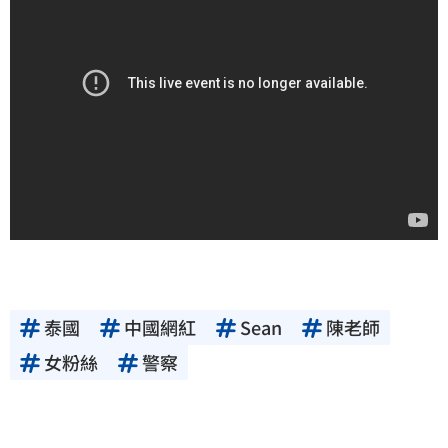
泰國
中國網紅
Sean
陳老師
女粉絲
警察