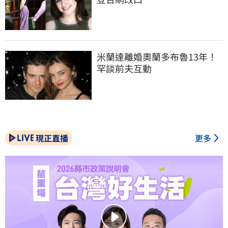
米蘭達離婚奧蘭多布魯13年！
罕談前夫互動
現正直播
更多