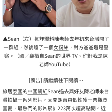
▲
Sean
（左）氣炸爆料
陳老師
去年初來台灣開了
一群組，然後睡了一個
女粉絲
，對方爸爸還是
警
察
。（圖／翻攝自Sean的世界 TV、你好我是陳
老師YouTube）
[廣告] 請繼續往下閱讀…
旅居
泰國
的
中國網紅
Sean過去與好友陳老師來台
灣拍攝一系列影片，因開朗直爽個性獲一票觀眾
喜愛，最熱門的影片累計223萬次超高點閱。近