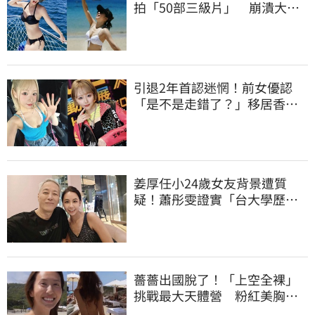
拍「50部三級片」 崩潰大
哭：沒靈魂了
引退2年首認迷惘！前女優認
「是不是走錯了？」移居香港
後真實現況
姜厚任小24歲女友背景遭質
疑！蕭彤雯證實「台大學歷是
真的」文章更超齡
薔薔出國脫了！「上空全裸」
挑戰最大天體營 粉紅美胸被
路人狂讚