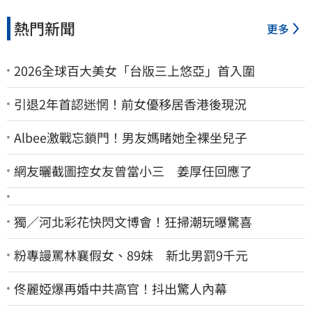
熱門新聞
更多
2026全球百大美女「台版三上悠亞」首入圍
引退2年首認迷惘！前女優移居香港後現況
Albee激戰忘鎖門！男友媽睹她全裸坐兒子
網友曬截圖控女友曾當小三 姜厚任回應了
獨／河北彩花快閃文博會！狂掃潮玩曝驚喜
粉專謾罵林襄假女、89妹 新北男罰9千元
佟麗婭爆再婚中共高官！抖出驚人內幕