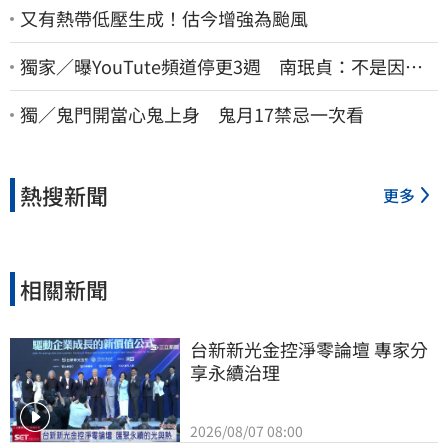
又有熱帶低壓生成！估今增強為颱風
獨家／曝YouTute頻道停更3週 南珉貞：不是因為
錢！粉絲這句讓她不放棄
獨／鬼門開當心鬼上身 鬼月17禁忌一次看
熱搜新聞
更多
相關新聞
台新新光金控淨零論壇 專家分
享永續治理
2026/08/07 08:00