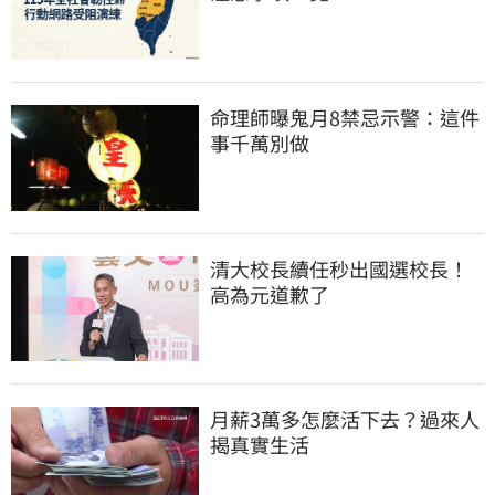
命理師曝鬼月8禁忌示警：這件
事千萬別做
清大校長續任秒出國選校長！
高為元道歉了
月薪3萬多怎麼活下去？過來人
揭真實生活