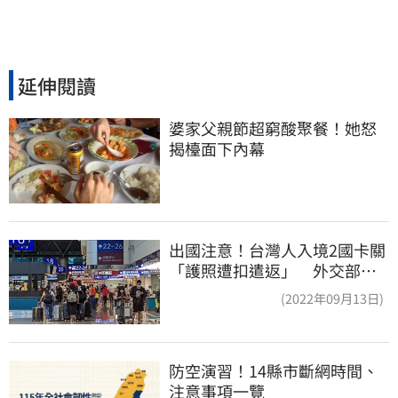
延伸閱讀
婆家父親節超窮酸聚餐！她怒
揭檯面下內幕
出國注意！台灣人入境2國卡關
「護照遭扣遣返」 外交部證
實了
(2022年09月13日)
防空演習！14縣市斷網時間、
注意事項一覽