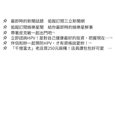
最即時的新聞話題 追蹤訂閱三立新聞網
追蹤訂閱娛樂星聞 給你最即時的娛樂星鮮事
帶著皮克敏一起出門吧
PR
立即諮詢HPV！是對自己健康最好的投資，把握現在不
PR
嫌晚！
伴侶和妳一起預防HPV，才有資格說愛妳！
PR
「千億富太」老店買250元麻糬！店員讚包包好可愛 笑
回：我自己做的