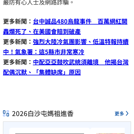
嚴防有心人士及網路詐騙。
更多新聞：
台中誠品480烏龍事件 百萬網紅開
轟爛死了、在美國會賠到破產
更多新聞：
強烈大陸冷氣團影響、低溫特報持續
中！氣象署：這5縣市非常寒冷
更多新聞：
中配亞亞鼓吹武統須離境 他揭台灣
配偶沉默、「集體缺席」原因
2026白沙屯媽祖進香
更多