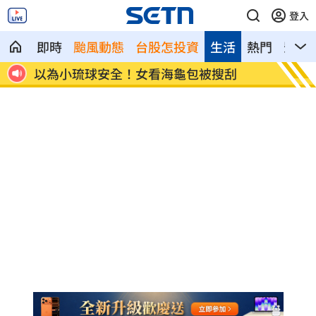
登入
即時
颱風動態
台股怎投資
生活
熱門
影音
跑
以為小琉球安全！女看海龜包被搜刮
李多慧
哭」