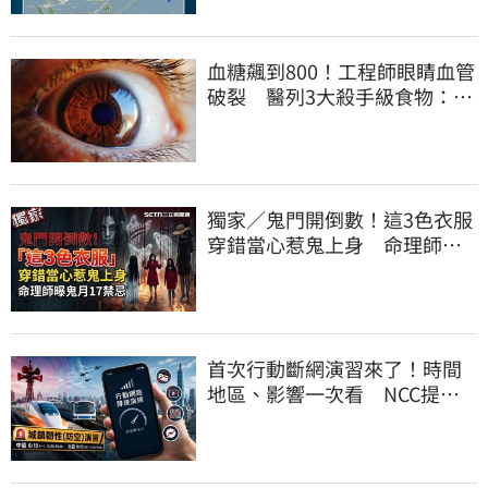
血糖飆到800！工程師眼睛血管
破裂 醫列3大殺手級食物：很
多人天天吃
獨家／鬼門開倒數！這3色衣服
穿錯當心惹鬼上身 命理師曝
鬼月17禁忌
首次行動斷網演習來了！時間
地區、影響一次看 NCC提醒
先做好3件事