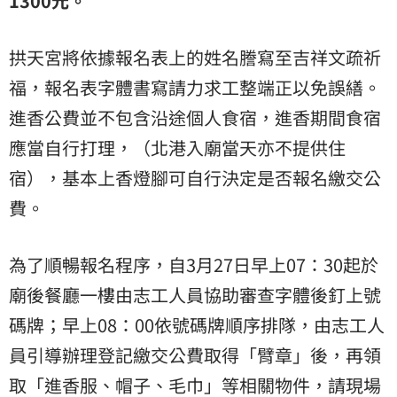
1300元。
拱天宮將依據報名表上的姓名謄寫至吉祥文疏祈
福，報名表字體書寫請力求工整端正以免誤繕。
進香公費並不包含沿途個人食宿，進香期間食宿
應當自行打理，（北港入廟當天亦不提供住
宿），基本上香燈腳可自行決定是否報名繳交公
費。
為了順暢報名程序，自3月27日早上07：30起於
廟後餐廳一樓由志工人員協助審查字體後釘上號
碼牌；早上08：00依號碼牌順序排隊，由志工人
員引導辦理登記繳交公費取得「臂章」後，再領
取「進香服、帽子、毛巾」等相關物件，請現場