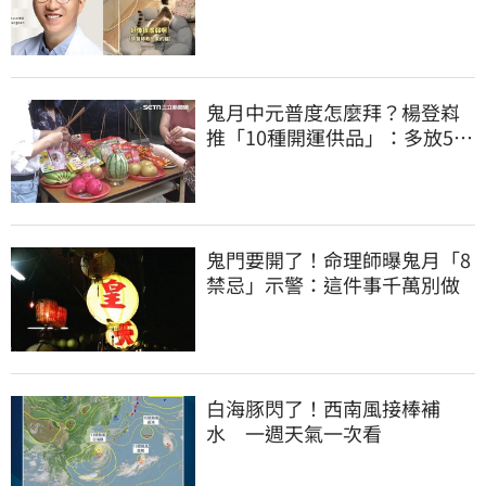
比我們少
鬼月中元普度怎麼拜？楊登嵙
推「10種開運供品」：多放5顆
蛋吸財氣
鬼門要開了！命理師曝鬼月「8
禁忌」示警：這件事千萬別做
白海豚閃了！西南風接棒補
水 一週天氣一次看