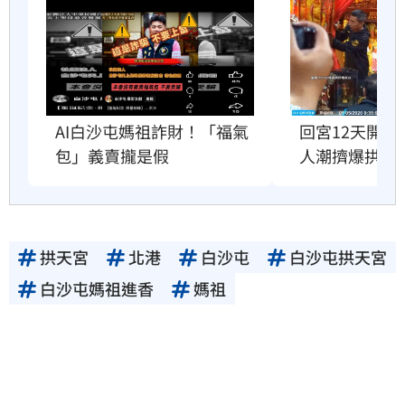
AI白沙屯媽祖詐財！「福氣
回宮12天開
包」義賣攏是假
人潮擠爆拱天
拱天宮
北港
白沙屯
白沙屯拱天宮
白沙屯媽祖進香
媽祖