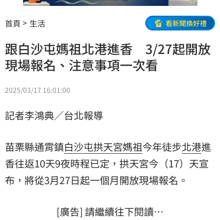
首頁
生活
看新聞換好禮
跟白沙屯媽祖北港進香 3/27起開放
現場報名、注意事項一次看
2025/03/17 16:01:00
記者李鴻典／台北報導
苗栗縣通霄鎮
白沙屯
拱天宮
媽祖
今年徒步
北港
進
香往返10天9夜時程已定，拱天宮今（17）天宣
布，將從3月27日起一個月開放現場報名。
[廣告] 請繼續往下閱讀…