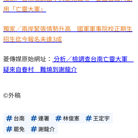
用「亡靈大軍」
獨家／兩岸緊張情勢升高 國軍軍事院校正期生
招生迄今報名未達3成
菱傳媒原始網址：
分析／檢調查台南亡靈大軍
疑來自眷村 難燒到謝龍介
©外稿
台南
連署
林俊憲
王定宇
罷免
謝龍介