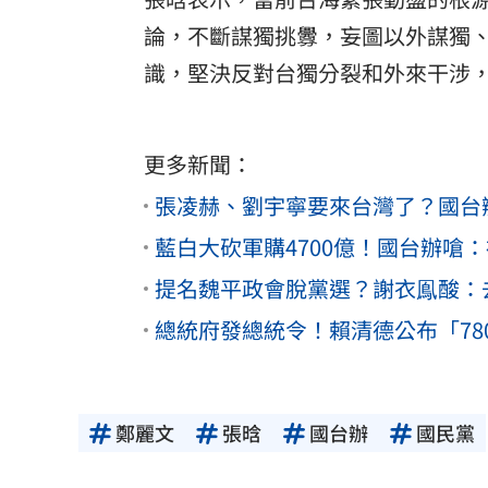
論，不斷謀獨挑釁，妄圖以外謀獨
識，堅決反對台獨分裂和外來干涉
更多新聞：
張凌赫、劉宇寧要來台灣了？國台
藍白大砍軍購4700億！國台辦嗆
提名魏平政會脫黨選？謝衣鳯酸：
總統府發總統令！賴清德公布「78
鄭麗文
張晗
國台辦
國民黨