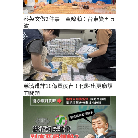
蔡英文做2件事　黃暐瀚：台東變五五
波
慈濟遭詐10億買疫苗！他點出更麻煩
的問題