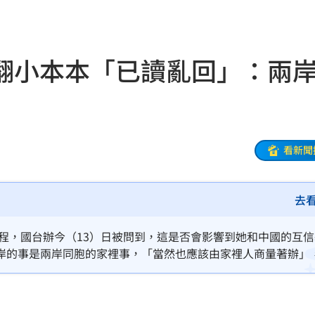
無期
17:22
17:22
翻小本本「已讀亂回」：兩
17:22
致死
17:20
包
17:18
看新聞
17:18
去
機」
17:17
安全
17:16
行程，國台辦今（13）日被問到，這是否會影響到她和中國的互
岸的事是兩岸同胞的家裡事，「當然也應該由家裡人商量著辦」
要
17:15
國民黨在內的各政黨和社會各界交流。
上訴
17:14