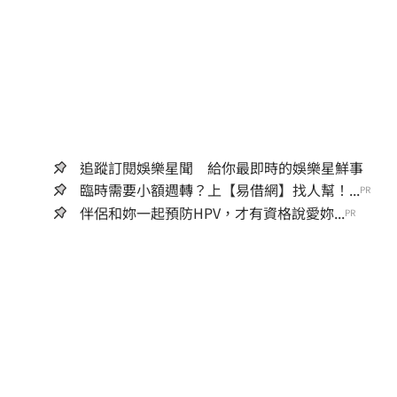
追蹤訂閱娛樂星聞 給你最即時的娛樂星鮮事
臨時需要小額週轉？上【易借網】找人幫！...
PR
伴侶和妳一起預防HPV，才有資格說愛妳...
PR