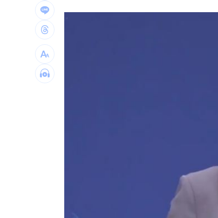
7月營收衝64億 王俊強：川湖是最純AI
兒遭老師綁手褲子套頭 家長見監視器
啦啦隊爆休息室開裸體趴 林襄上空大
直擊／新光三越北車最小間美麗市場開
台灣彩券開獎直播中
20:31
LIVE三立+24小時直播
15:27
三立iNEWS新聞台線上直播
18:00
台彩父親節推新刮刮樂千萬頭獎超「爸
商場戰國來臨 台中「頂奢大道」逐漸
「拍片人的多重宇宙」職涯論壇9/12登