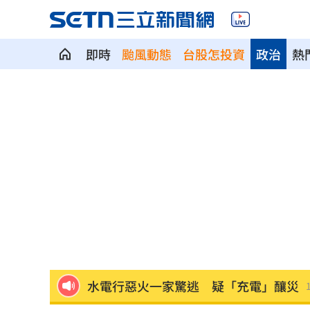
即時
颱風動態
台股怎投資
政治
熱
黃仁勳抗老祕密曝光！名醫揭4習慣老得
跟慈濟討10億介紹費換黃金！他揪手法
「跌倒」竟是奪命殺手！醫師揭露致命
老朋友一個個走了 金馬影后悲憶謝賢
吉安鄉公所副主任酒駕！昔調侃李多慧
水電行惡火一家驚逃 疑「充電」釀災