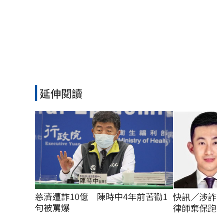
延伸閱讀
慈濟遭詐10億　陳時中4年前苦勸1
快訊／涉詐
句被罵爆
律師棄保跑了