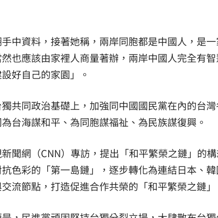
翻手中資料，接著她稱，兩岸同胞都是中國人，是一
當然也應該由家裡人商量著辦，兩岸中國人完全有智
建設好自己的家園」。
台獨共同政治基礎上，加強同中國國民黨在內的台灣
同為台海謀和平、為同胞謀福祉、為民族謀復興。
新聞網（CNN）專訪，提出「和平繁榮之鏈」的構
對抗色彩的「第一島鏈」，逐步轉化為連結日本、韓
與交流節點，打造促進合作共榮的「和平繁榮之鏈」
源是，民進黨頑固堅持台獨分裂立場，大肆散布台獨