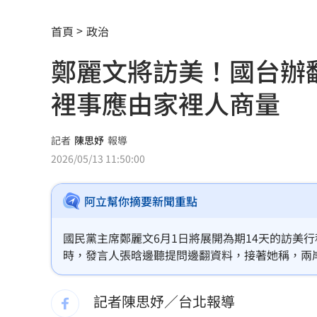
日男大生遭虐殺火燒下體 主嫌一審判
首頁
政治
東野圭吾驟逝 生前巨作9月將在台上映
鄭麗文將訪美！國台辦
台韓出口首超日本 「 這需求」成關鍵
裡事應由家裡人商量
滴管灌毒強拍謎片！宮廟男性侵傳播妹
班鐵翔摔傷住院 妻控曹雨婷包6百元紅
記者
陳思妤
報導
2026/05/13 11:50:00
小股民看過來！台塑四大公司7月增收紅
阿立幫你摘要新聞重點
愷樂認女兒早產 道歉曝「一度裝呼吸
視察城鎮韌性演習 張惇涵：有準備更
國民黨主席鄭麗文6月1日將展開為期14天的訪美
時，發言人張晗邊聽提問邊翻資料，接著她稱，兩
四貸同堂藏風險！銀行：認識客戶很重
在堅持九二共識反對台獨共同政治基礎上，加強同
記者陳思妤／台北報導
「天坑案」楊文科一審無罪 竹檢全面