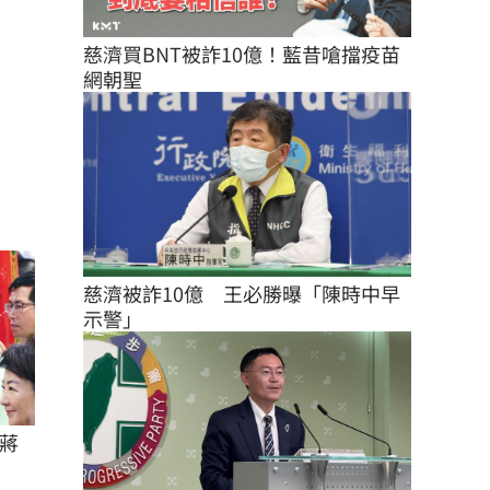
慈濟買BNT被詐10億！藍昔嗆擋疫苗
網朝聖
慈濟被詐10億　王必勝曝「陳時中早
示警」
蔣