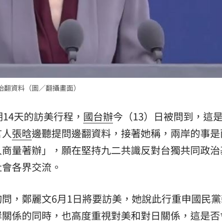
熱潮
10:00
15
始翻資料（圖／翻攝畫面）
期14天的訪美行程，
國台辦
今（13）日被問到，這
言人
張晗
邊聽提問邊翻資料，接著她稱，兩岸的事是
人商量著辦」，願在堅持九二共識反對台獨共同政治
社會各界交流。
問，鄭麗文6月1日將要訪美，她說此行重申國民黨
岸關係的同時，也高度重視對美和對日關係，這是否