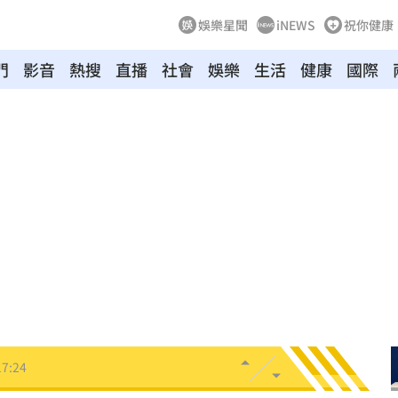
娛樂星聞
iNEWS
祝你健康
門
影音
熱搜
直播
社會
娛樂
生活
健康
國際
慢
17:30
太怪
17:29
警訊
17:27
暖舉
17:26
惹議
17:26
17:24