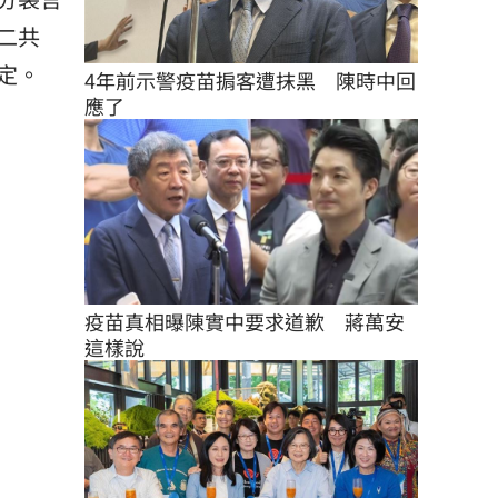
二共
定。
4年前示警疫苗掮客遭抹黑　陳時中回
應了
疫苗真相曝陳實中要求道歉　蔣萬安
這樣說