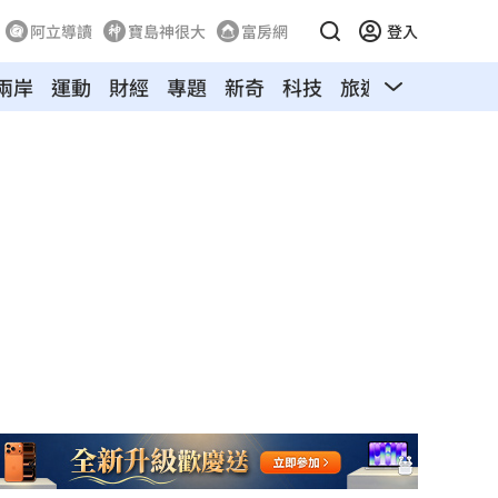
阿立導讀
寶島神很大
富房網
登入
兩岸
運動
財經
專題
新奇
科技
旅遊
汽車
寵物