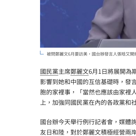
8國球員齊聚高雄 Formosa 7s掀足球
理想混蛋號召粉絲跨海追星吃美食！
18:
被問鄭麗文6月要訪美，國台辦發言人張晗又開
國民黨
主席
鄭麗文
6月1日將展開為
影響到她和中國的互信基礎時，發
胞的家裡事，「當然也應該由家裡
上，加強同國民黨在內的各政黨和
國台辦今天舉行例行記者會，媒體詢
友日和陸，對於鄭麗文積極經營兩