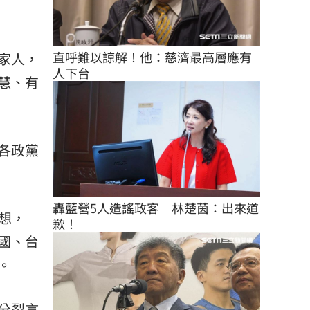
直呼難以諒解！他：慈濟最高層應有
家人，
人下台
慧、有
各政黨
轟藍營5人造謠政客　林楚茵：出來道
想，
歉！
國、台
。
分裂言