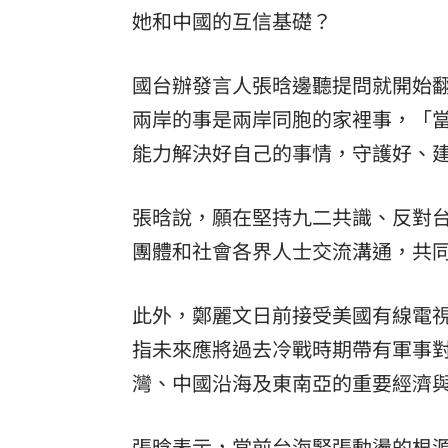
她和中國的互信基礎？
國台辦發言人張晗邊聽提問就開始
兩岸的事是兩岸同胞的家裡事，「
能力解決好自己的事情，守護好、
張晗說，願在堅持九二共識、反對
團體和社會各界人士交流溝通，共
此外，鄭麗文日前接受美國有線電視
指未來應將過去冷戰時期帶有軍事
灣、中國沿海及東南亞的重要經濟
張晗表示，當前台海緊張動盪的根