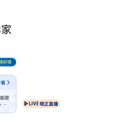
岸家
換好禮
看看
信基礎
現正直播
，願