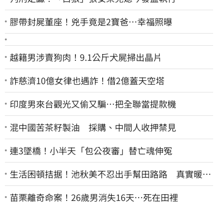
膠帶封屍董座！兇手竟是2寶爸…幸福照曝
越籍男涉賣狗肉！9.1公斤犬屍掃出晶片
詐慈濟10億女律也遇詐！借2億蓋天空塔
印度男來台觀光又偷又騙…把全聯當提款機
混中國苦茶籽製油 採購、中間人收押禁見
連3墜橋！小半天「包公夜審」替亡魂伸冤
生活困頓拮据！池秋美不忍出手幫田路路 真實暖舉
曝光
苗栗離奇命案！26歲男消失16天…死在田裡