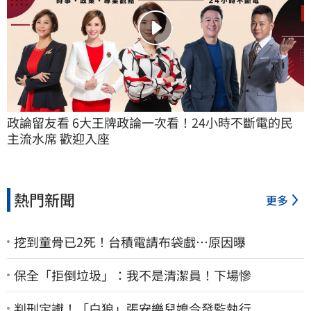
政論留友看 6大王牌政論一次看！24小時不斷電的民
主流水席 歡迎入座
熱門新聞
更多
挖到童骨已2死！台積電請布袋戲…原因曝
保全「拒倒垃圾」：我不是清潔員！下場慘
判刑定讞！「白狼」張安樂兒媳今發監執行