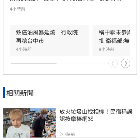
疑，與會的台大教授蘇南維還原現場，強調專家
4小時前
當時不斷挑戰中聯製程，中聯僅在受詢問時才進
行辯護。蘇南維直言，該事件已從單純科學討論
演變為政治議題，並解釋當初主張「20%下架標
致癌油風暴延燒　行政院
稱中聯未參與下
準」是基於營養標示的務實考量。（記者：簡浩
再嗆台中市
批 衛福部:無欺
正）
4小時前
8小時前
相關新聞
放火垃圾山找相機！民宿稱誤
認按摩棒網怒
2小時前