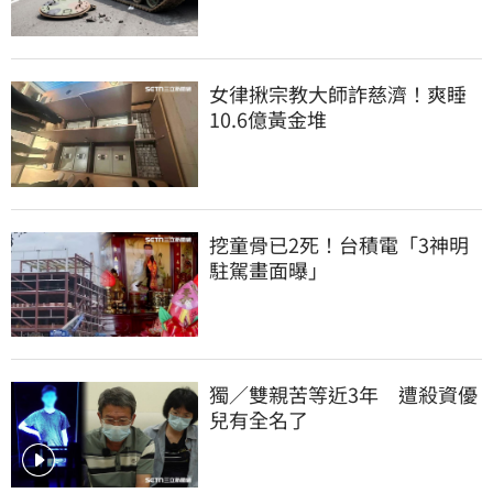
女律揪宗教大師詐慈濟！爽睡
10.6億黃金堆
挖童骨已2死！台積電「3神明
駐駕畫面曝」
獨／雙親苦等近3年　遭殺資優
兒有全名了