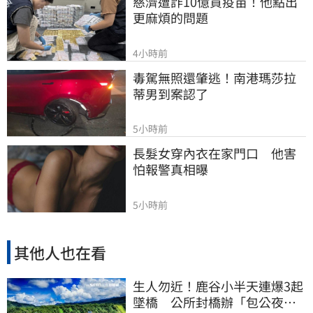
慈濟遭詐10億買疫苗！他點出
更麻煩的問題
4小時前
毒駕無照還肇逃！南港瑪莎拉
蒂男到案認了
5小時前
長髮女穿內衣在家門口　他害
怕報警真相曝
5小時前
其他人也在看
生人勿近！鹿谷小半天連爆3起
墜橋 公所封橋辦「包公夜