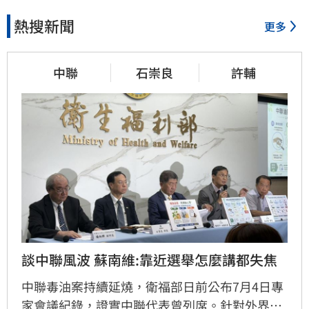
熱搜新聞
更多
中聯
石崇良
許輔
談中聯風波 蘇南維:靠近選舉怎麼講都失焦
中聯毒油案持續延燒，衛福部日前公布7月4日專
家會議紀錄，證實中聯代表曾列席。針對外界質