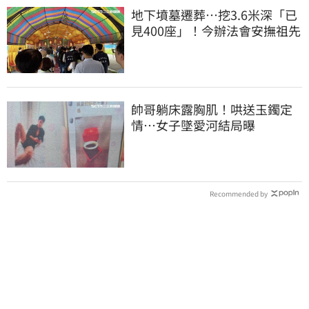
地下墳墓遷葬…挖3.6米深「已
見400座」！今辦法會安撫祖先
帥哥躺床露胸肌！哄送玉鐲定
情…女子墜愛河結局曝
Recommended by