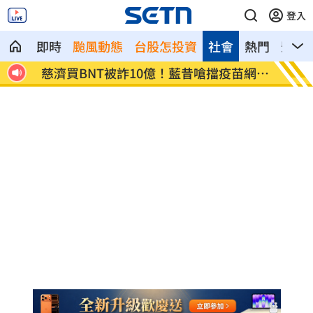
登入
即時
颱風動態
台股怎投資
社會
熱門
影音
8元
慈濟買BNT被詐10億！藍昔嗆擋疫苗網朝
它躋身
聖
元