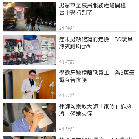
男駕車至議員服務處嗆開槍　
台中警抓到了
3小時前
癌末男缺錢鋌而走險　3D玩具
熊夾藏K他命
4小時前
學霸牙醫槓離職員工　為3萬筆
電互告慘勝
4小時前
律師勾宗教大師「家族」詐慈
濟　僅她交保
4小時前