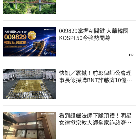
審」替亡魂伸冤
009829掌握AI關鍵 大華韓國
KOSPI 50今強勢開募
PR
快訊／震撼！前彰律師公會理
事長假採購BNT詐慈濟10億、
洗錢囤232kg黃金
看到證嚴法師下跪頂禮！明星
女律揪宗教大師全家詐慈濟…
全家爽睡黃金堆