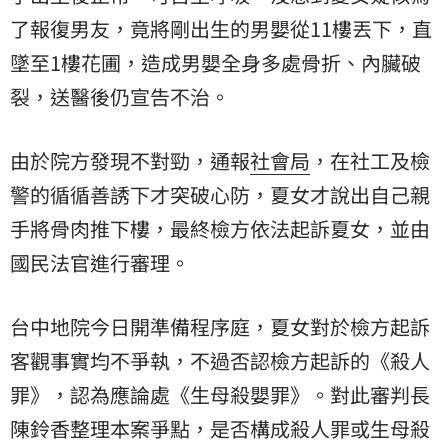
了報復男友，竟將剛出生的男嬰從11樓丟下，直
墜至1樓花圃，造成男嬰全身多處骨折、內臟破
裂，送醫後仍宣告不治。
由於院方發現不對勁，通報
社會局
，在社工及檢
警的循循善誘下才突破心防，夏女才說出自己親
手將骨肉推下樓，最終檢方依法起訴夏女，並由
國民法官進行審理。
台中地院今日開準備程序庭，夏女對於檢方起訴
客觀事實均不爭執，不過否認檢方起訴的《殺人
罪》，認為應論處《生母殺嬰罪》。對此審判長
陳鈴香整理本案爭點，是否構成殺人罪或生母殺