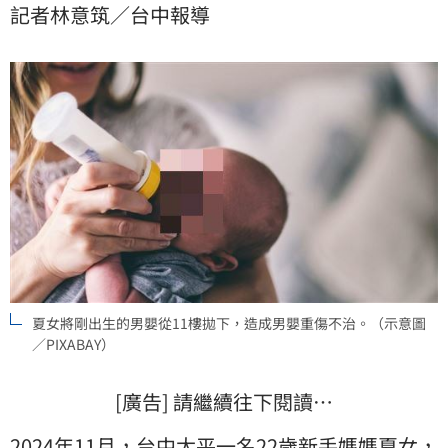
記者林意筑／台中報導
求依刑法第59條情堪憫恕減刑，以及緩刑適用。
夏女將剛出生的男嬰從11樓拋下，造成男嬰重傷不治。（示意圖
／PIXABAY）
[廣告] 請繼續往下閱讀…
2024年11月，台中太平一名22歲新手媽媽夏女，