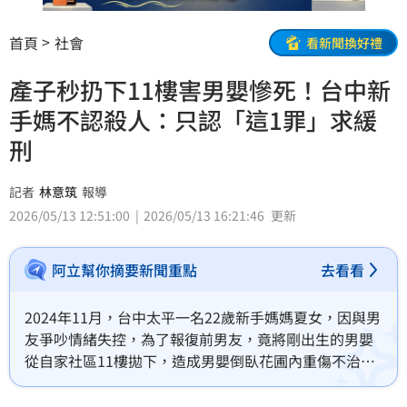
首頁
社會
看新聞換好禮
產子秒扔下11樓害男嬰慘死！台中新
手媽不認殺人：只認「這1罪」求緩
刑
記者
林意筑
報導
2026/05/13 12:51:00
2026/05/13 16:21:46
更新
阿立幫你摘要新聞重點
去看看
2024年11月，台中太平一名22歲新手媽媽夏女，因與男
友爭吵情緒失控，為了報復前男友，竟將剛出生的男嬰
從自家社區11樓拋下，造成男嬰倒臥花圃內重傷不治。
台中地院今（13）日開準備程序庭，庭中夏女的辯護律
師主張，應論處生母殺嬰罪，而不應論處殺人罪，更請