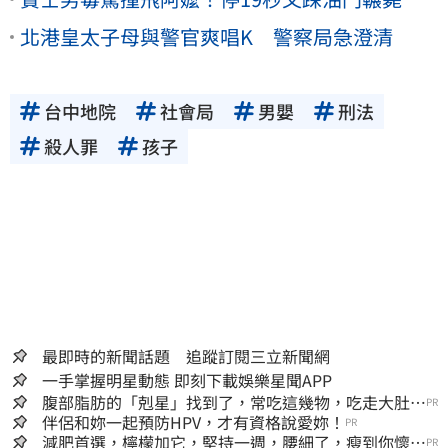
北港皇太子母與警官爽唱K 警察局急澄清
台中地院
社會局
男嬰
刑法
殺人罪
孩子
最即時的新聞話題 追蹤訂閱三立新聞網
一手掌握明星動態 即刻下載娛樂星聞APP
腹部脂肪的「剋星」找到了，常吃這幾物，吃走大肚
PR
囊，瘦出小蠻腰
伴侶和妳一起預防HPV，才有資格說愛妳！
PR
減肥首選，檸檬加它，堅持一週，腰細了，瘦到你懷疑
PR