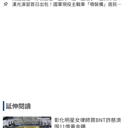
人生
漢光演習首日出包！國軍現役主戰車「噴裝備」居民撿
到零件…軍方說話了
延伸閱讀
彰化明星女律師買BNT詐慈濟 
囤11億黃金曝