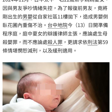
因與男友爭吵情緒失控，為了報復前男友，竟將
剛出生的
男嬰
從自家社區11樓拋下，造成男嬰倒
臥花圃內重傷不治。
台中地院
今（13）日開準備
程序庭，庭中夏女的辯護律師主張，應論處生母
殺嬰罪，而不應論處
殺人罪
，更請求依
刑法
第59
條情堪憫恕減刑，以及緩刑適用。