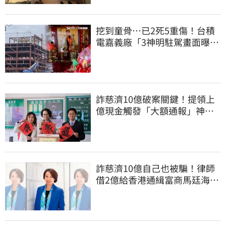
挖到童骨…已2死5重傷！台積
電嘉義廠「3神明駐駕畫面曝
光」
詐慈濟10億破案關鍵！提領上
億現金觸發「大額通報」神鬼
律師遭擊落內幕
詐慈濟10億自己也被騙！律師
借2億給香港通緝富商馬廷海建
台北天空塔