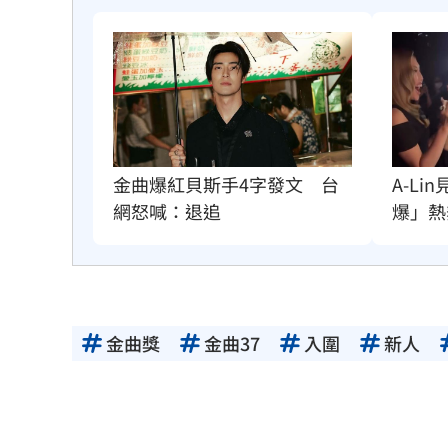
金曲爆紅貝斯手4字發文　台
A-L
網怒喊：退追
爆」熱
金曲獎
金曲37
入圍
新人