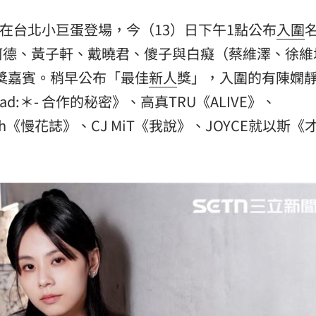
台灣
22:23
日在台北小巨蛋登場，今（13）日下午1點公布
入圍
」
22:14
阿德、黃子軒、戴曉君、傻子與白癡（蔡維澤、徐維
任揭獎嘉賓。稍早公布「最佳
新人
獎」，入圍的有陳嫻
22:13
要sad:＊- 合作的秘密》、高真TRU《ALIVE》、
天
22:09
h《慢花誌》、CJ MiT《我說》、JOYCE就以斯《
成形
12:00
」氣
12:00
場！
10:30