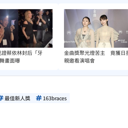
in見證蔡依林封后「牙
金曲獎聚光燈苦主　竟獲日
舞畫面曝
親邀看演唱會
最佳新人獎
163braces