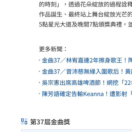
的時刻」，透過花朵綻放的過程詮
作品誕生、最終站上舞台綻放光芒的
5點星光大道及晚間7點頒獎典禮，並
更多新聞：
金曲37／林宥嘉連2年擦身歌王
金曲37／曾沛慈無緣入圍歌后！
吳宗憲出席高雄啤酒節！網挖「2
陳芳語確定告輸Keanna！遭影
第37屆金曲獎