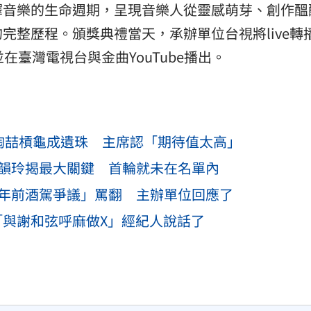
釋音樂的生命週期，呈現音樂人從靈感萌芽、創作醞
完整歷程。頒獎典禮當天，承辦單位台視將live轉
在臺灣電視台與金曲YouTube播出。
！陶喆槓龜成遺珠 主席認「期待值太高」
黃韻玲揭最大關鍵 首輪就未在名單內
2年前酒駕爭議」罵翻 主辦單位回應了
射「與謝和弦呼麻做X」經紀人說話了