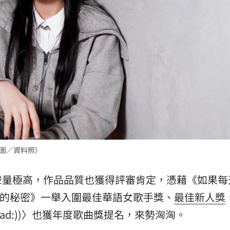
熱潮
10:00
15
（圖／資料照）
聲量極高，作品品質也獲得評審肯定，憑藉《如果每
:＊- 合作的秘密》一舉入圍最佳華語女歌手獎、
最佳新人獎
想要sad:))〉也獲年度歌曲獎提名，來勢洶洶。