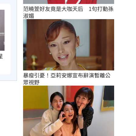
范曉萱好友竟是大咖天后　1句打動孫
淑媚
星
暴瘦引憂！亞莉安娜宣布辭演暫離公
眾視野