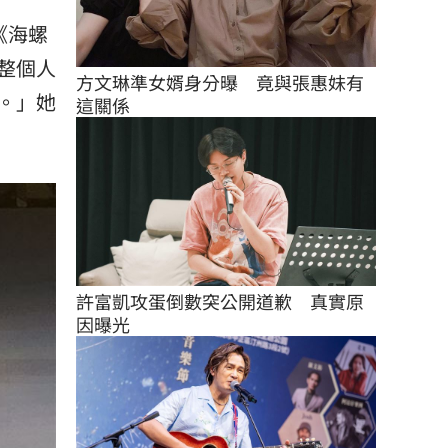
《海螺
整個人
方文琳準女婿身分曝　竟與張惠妹有
。」她
這關係
許富凱攻蛋倒數突公開道歉　真實原
因曝光