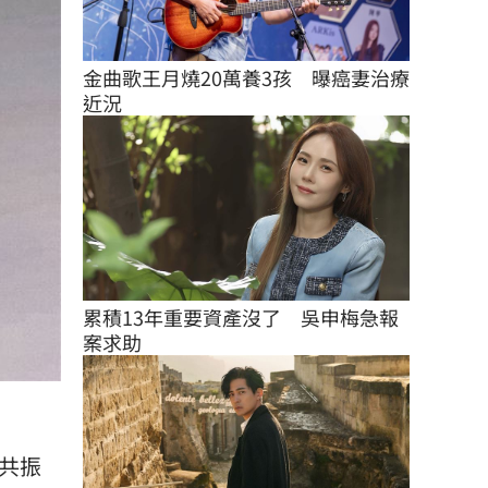
金曲歌王月燒20萬養3孩　曝癌妻治療
近況
累積13年重要資產沒了　吳申梅急報
案求助
共振