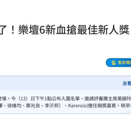
放棄
22:50
營層
22:48
圍了！樂壇6新血搶最佳新人
快
22:48
22:38
級
22:38
看新聞
期
22:37
去
5%
22:34
責
22:33
蛋登場，今（13）日下午1點公布入圍名單，邀請評審團主席黃韻
徐維均、鄭光良、李沂邦）、Karencici擔任揭獎嘉賓。稍早
億
22:25
y happy 誰想要sad:＊- 合作的秘密》、高真TRU《ALIV
、CJ MiT《我說》、JOYCE就以斯《才華換桃花》。
盪
22:24