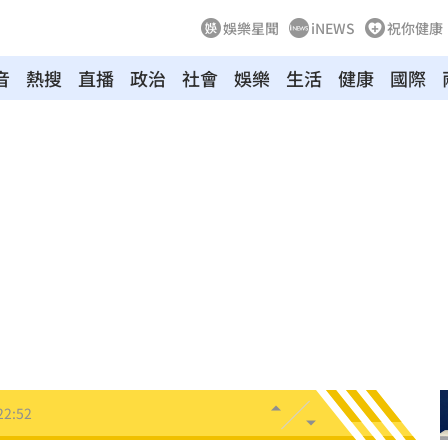
娛樂星聞
iNEWS
祝你健康
音
熱搜
直播
政治
社會
娛樂
生活
健康
國際
23:07
23:07
禁見
23:05
年
22:55
成形
22:54
22:52