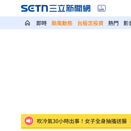
即時
颱風動態
台股怎投資
熱門
影
大盤回神誰最猛？18檔台股ETF失土收復
自癒能力超群？柯P才拄拐杖 隔天能跳
兆基債務風暴！李建成遭當庭逮補聲押
父逝世也不敢回家！男殺友後躲深山21
蔡英文重磅出手！民進黨「第二戰場」
吹冷氣30小時出事！女子全身抽搐送醫