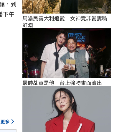
釀，到
播下午
周渝民義大利追愛　女神竟非愛妻喻
虹淵
最帥乩童是他　台上強吻畫面流出
更多