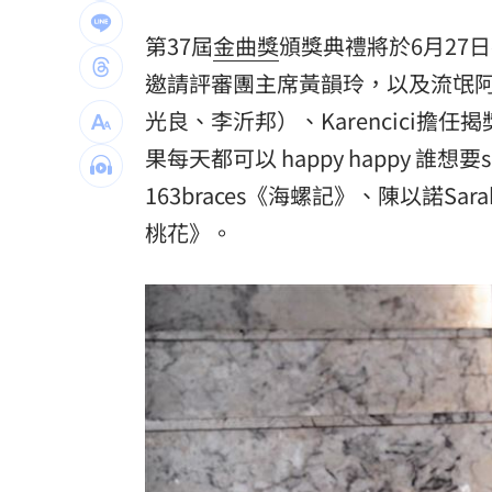
MVP舞台帶上女兒同歡 艾菩樂盼記得
第37屆
金曲獎
頒獎典禮將於6月27
陳傑憲猛打助2連勝 餅總卻虧「做蠢事
邀請評審團主席黃韻玲，以及流氓
光良、李沂邦）、Karencici擔
又有苦茶油苯駢芘超標 218瓶全面追查
果每天都可以 happy happy 誰想
白海豚「海警範圍擴大」 這地恐豪雨炸2
163braces
《海螺記》、陳以諾Sara
台灣彩券開獎直播中
20:31
桃花》。
LIVE三立+24小時直播
15:27
三立iNEWS新聞台線上直播
18:00
商場戰國來臨 台中「頂奢大道」逐漸
台彩父親節推新刮刮樂千萬頭獎超「爸
「拍片人的多重宇宙」職涯論壇9/12登