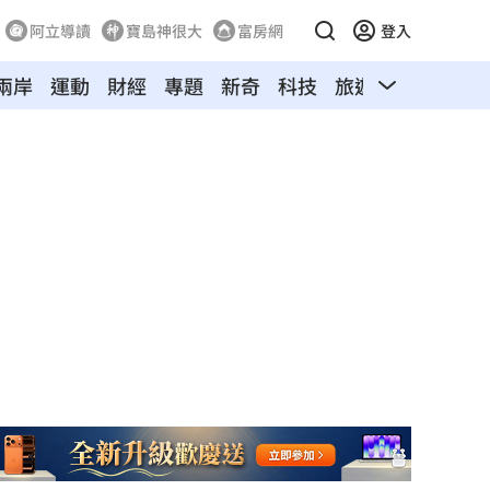
阿立導讀
寶島神很大
富房網
登入
兩岸
運動
財經
專題
新奇
科技
旅遊
汽車
寵物