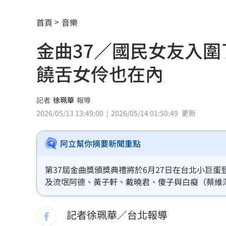
政府生活補助5000元連3天發 逾期視同
首頁
音樂
宏碁發現兆基管理缺失 辭董座撤出經
金曲37／國民女友入
剩4個月要跨年 網嘆：人越大時間過越
饒舌女伶也在內
金雞母獲利全開！玉山金前7月刷新紀錄
首度首局獲支援 布雷克卻評球威僅D等
記者
徐珮華
報導
2026/05/13 13:49:00
2026/05/14 01:50:49
更新
男性半夜痠痛「2徵兆」恐已攝護腺癌晚
阿立幫你摘要新聞重點
100%果汁也傷身？研究：高血壓風險增3
中借颱風稱對台灣海峽交管 海巡署譴
第37屆金曲獎頒獎典禮將於6月27日在台北小巨
及流氓阿德、黃子軒、戴曉君、傻子與白癡（蔡維澤、
史上最賺上半年！華航客貨兩旺吸金千
「最佳新人獎」，入圍的有陳嫻靜《如果每天都可以 happ
163braces《海螺記》、陳以諾Sarah《慢花誌》
記者徐珮華／台北報導
獨／宿霧玩「巨人盪鞦韆」慘撞柱腦震