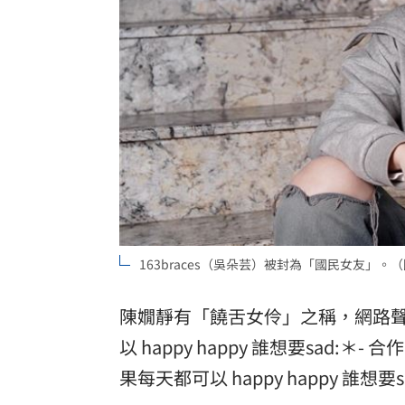
8國球員齊聚高雄 Formosa 7s掀足球
理想混蛋號召粉絲跨海追星吃美食！
18:
163braces（吳朵芸）被封為「國民女友」。
陳嫺靜有「饒舌女伶」之稱，網路
以 happy happy 誰想要sad
果每天都可以 happy happy 誰