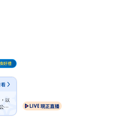
獎
換好禮
看看
玲，以
現正直播
公布
E》、